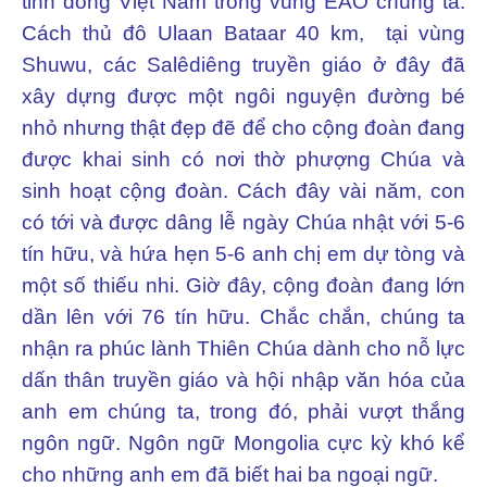
tỉnh dòng Việt Nam trong vùng EAO chúng ta.
Cách thủ đô Ulaan Bataar 40 km, tại vùng
Shuwu, các Salêdiêng truyền giáo ở đây đã
xây dựng được một ngôi nguyện đường bé
nhỏ nhưng thật đẹp đẽ để cho cộng đoàn đang
được khai sinh có nơi thờ phượng Chúa và
sinh hoạt cộng đoàn. Cách đây vài năm, con
có tới và được dâng lễ ngày Chúa nhật với 5-6
tín hữu, và hứa hẹn 5-6 anh chị em dự tòng và
một số thiếu nhi. Giờ đây, cộng đoàn đang lớn
dần lên với 76 tín hữu. Chắc chắn, chúng ta
nhận ra phúc lành Thiên Chúa dành cho nỗ lực
dấn thân truyền giáo và hội nhập văn hóa của
anh em chúng ta, trong đó, phải vượt thắng
ngôn ngữ. Ngôn ngữ Mongolia cực kỳ khó kể
cho những anh em đã biết hai ba ngoại ngữ.