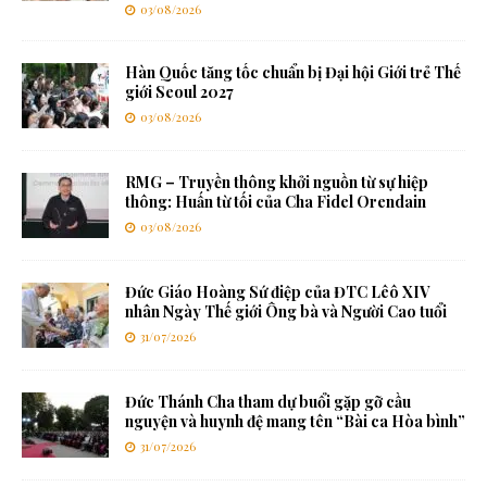
03/08/2026
Hàn Quốc tăng tốc chuẩn bị Đại hội Giới trẻ Thế
giới Seoul 2027
03/08/2026
RMG – Truyền thông khởi nguồn từ sự hiệp
thông: Huấn từ tối của Cha Fidel Orendain
03/08/2026
Đức Giáo Hoàng Sứ điệp của ĐTC Lêô XIV
nhân Ngày Thế giới Ông bà và Người Cao tuổi
31/07/2026
Đức Thánh Cha tham dự buổi gặp gỡ cầu
nguyện và huynh đệ mang tên “Bài ca Hòa bình”
31/07/2026