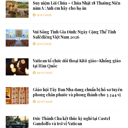
Suy niệm Lời Chúa – Chúa Nhật 18 Thường Niên
năm A : Anh em hãy cho họ ăn
31/07/2026
Vui Sống Tình Gia Đình: Ngày Cộng Thể Tỉnh
Salêdiêng Việt Nam 2026
31/07/2026
Vatican tổ chức đối thoại Kitô giáo–Khổng giáo
tại Hàn Quốc
29/07/2026
Giáo hội Tây Ban Nha đang chuẩn bị hồ sơ tuyên
phong chân phước và phong thánh cho 3.344 vị
29/07/2026
Đức Thánh Cha kết thúc kỳ nghỉ tại Castel
Gandolfo và trở về Vatican