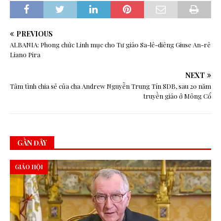
PREVIOUS
ALBANIA: Phong chức Linh mục cho Tư giáo Sa-lê-diêng Giuse An-rê
Liano Pira
NEXT
Tâm tình chia sẻ của cha Andrew Nguyễn Trung Tín SDB, sau 20 năm
truyền giáo ở Mông Cổ
GẦN ĐÂY
GIÁO HỘI