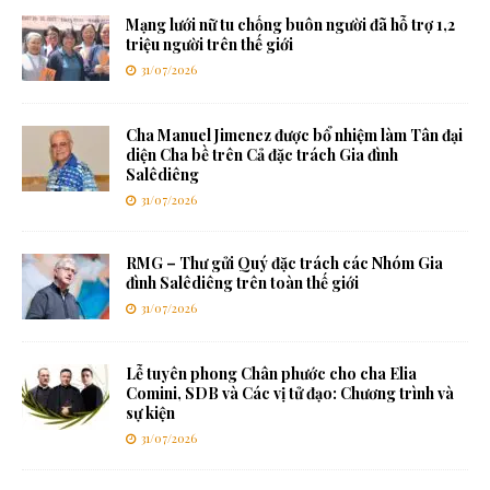
Mạng lưới nữ tu chống buôn người đã hỗ trợ 1,2
triệu người trên thế giới
31/07/2026
Cha Manuel Jimenez được bổ nhiệm làm Tân đại
diện Cha bề trên Cả đặc trách Gia đình
Salêdiêng
31/07/2026
RMG – Thư gửi Quý đặc trách các Nhóm Gia
đình Salêdiêng trên toàn thế giới
31/07/2026
Lễ tuyên phong Chân phước cho cha Elia
Comini, SDB và Các vị tử đạo: Chương trình và
sự kiện
31/07/2026