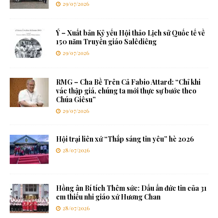
29/07/2026
Ý – Xuất bản Kỷ yếu Hội thảo Lịch sử Quốc tế về
150 năm Truyền giáo Salêdiêng
29/07/2026
RMG – Cha Bề Trên Cả Fabio Attard: “Chỉ khi
vác thập giá, chúng ta mới thực sự bước theo
Chúa Giêsu”
29/07/2026
Hội trại liên xứ “Thắp sáng tin yêu” hè 2026
28/07/2026
Hồng ân Bí tích Thêm sức: Dấu ấn đức tin của 31
em thiếu nhi giáo xứ Hương Chan
28/07/2026