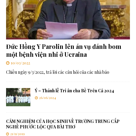
Đức Hồng Y Parolin lên án vụ đánh bom
một bệnh viện nhi ở Ucraina
10/03/2022
Chiều ngày 9/3/2022, trả lời các câu hỏi của các nhà báo
Ý – Thánh lễ Tri ân cha Bề Trên Cả 2024
26/06/2024
CẢM NGHIỆM CỦA HỌC SINH VỀ TRƯỜNG TRUNG CẤP
NGHỀ PHƯỚC LỘC QUA BÀI THƠ
21/11/2019