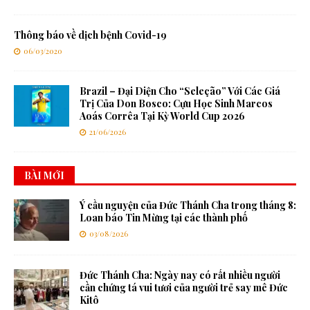
Thông báo về dịch bệnh Covid-19
06/03/2020
Brazil – Đại Diện Cho “Seleção” Với Các Giá
Trị Của Don Bosco: Cựu Học Sinh Marcos
Aoás Corrêa Tại Kỳ World Cup 2026
21/06/2026
BÀI MỚI
Ý cầu nguyện của Đức Thánh Cha trong tháng 8:
Loan báo Tin Mừng tại các thành phố
03/08/2026
Đức Thánh Cha: Ngày nay có rất nhiều người
cần chứng tá vui tươi của người trẻ say mê Đức
Kitô