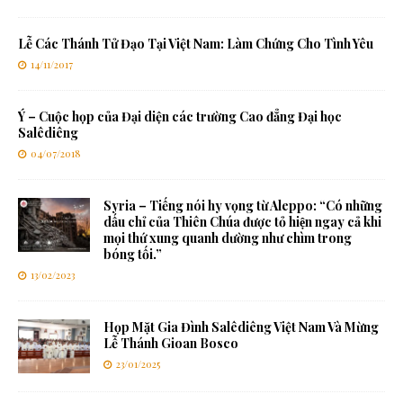
Lễ Các Thánh Tử Đạo Tại Việt Nam: Làm Chứng Cho Tình Yêu
14/11/2017
Ý – Cuộc họp của Đại diện các trường Cao đẳng Đại học
Salêdiêng
04/07/2018
Syria – Tiếng nói hy vọng từ Aleppo: “Có những
dấu chỉ của Thiên Chúa được tỏ hiện ngay cả khi
mọi thứ xung quanh dường như chìm trong
bóng tối.”
13/02/2023
Họp Mặt Gia Đình Salêdiêng Việt Nam Và Mừng
Lễ Thánh Gioan Bosco
23/01/2025