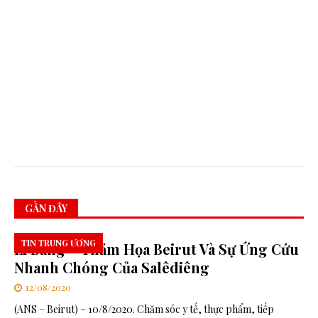
K
h
ở
i
Đ
ầ
u
M
ớ
i
GẦN ĐÂY
TIN TRUNG ƯƠNG
Li Băng – Thảm Họa Beirut Và Sự Ứng Cứu
Nhanh Chóng Của Salêdiêng
12/08/2020
(ANS – Beirut) – 10/8/2020. Chăm sóc y tế, thực phẩm, tiếp