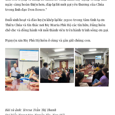
ngày càng hoàn thiện hơn, đáp lại lời mời gọi yêu thương của Chúa
trong linh đạo Don Bosco.”
Buổi sinh hoạt và đào luyện khép lại lúc 21g00 trong tâm tình tạ ơn
Thiên Chúa và tín thác nơi Mẹ Maria Phù Hộ các tín hữu, Đấng luôn
chở che và đồng hành với mỗi thành viên trên hành trình sống ơn gọi.
Nguyện xin Mẹ Phù Hộ luôn ở cùng và gìn giữ chúng con.
Bài và ảnh: Teresa Trần Thị Thanh
Đại biểu Trung tâm Truyền Tin, Tam Hải