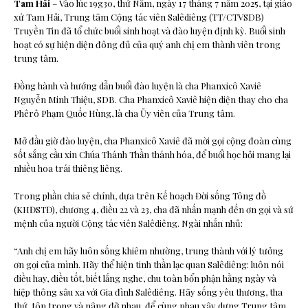
Tam Hải
– Vào lúc 19g30, thứ Năm, ngày 17 tháng 7 năm 2025, tại giáo
xứ Tam Hải, Trung tâm Cộng tác viên Salêdiêng (TT/CTVSDB)
Truyền Tin đã tổ chức buổi sinh hoạt và đào luyện định kỳ. Buổi sinh
hoạt có sự hiện diện đông đủ của quý anh chị em thành viên trong
trung tâm.
Đồng hành và hướng dẫn buổi đào luyện là cha Phanxicô Xaviê
Nguyễn Minh Thiệu, SDB. Cha Phanxicô Xaviê hiện diện thay cho cha
Phêrô Phạm Quốc Hùng, là cha Ủy viên của Trung tâm.
Mở đầu giờ đào luyện, cha Phanxicô Xaviê đã mời gọi cộng đoàn cùng
sốt sắng cầu xin Chúa Thánh Thần thánh hóa, để buổi học hỏi mang lại
nhiều hoa trái thiêng liêng.
Trong phần chia sẻ chính, dựa trên Kế hoạch Đời sống Tông đồ
(KHĐSTĐ), chương 4, điều 22 và 23, cha đã nhấn mạnh đến ơn gọi và sứ
mệnh của người Cộng tác viên Salêdiêng. Ngài nhắn nhủ:
“Anh chị em hãy luôn sống khiêm nhường, trung thành với lý tưởng
ơn gọi của mình. Hãy thể hiện tinh thần lạc quan Salêdiêng: luôn nói
điều hay, điều tốt, biết lắng nghe, chu toàn bổn phận hằng ngày và
hiệp thông sâu xa với Gia đình Salêdiêng. Hãy sống yêu thương, tha
thứ, tôn trọng và nâng đỡ nhau, để cùng nhau xây dựng Trung tâm