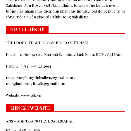
Salêdiêng Don Bosco Việt Nam. Chúng tôi xây dựng kênh truyền
thông này nhằm mục đích: Cập nhật: Các tin tức, hoạt động mục vụ và
công cuộc truyền giáo của Tỉnh Dòng Salêdiêng.
ĐỊA CHỈ LIÊN HỆ
TỈNH DÒNG THÁNH GIOAN BOSCO VIỆT NAM
Địa chỉ: 31 Đường số 2, Khu phố 8, phường Linh Xuân, HCM, Việt Nam
Hotline: (+84) 093.123.2994
Email: vanphongtinhsdbvn@gmail.com /
mangluoithongtinsdb@gmail.com
Website: www.sdb.vn
LIÊN KẾT WEBSITE
ANS – AGENZIA NOTIZIE SALESIANAL
EAO – BOSCO.LINK