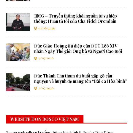
RMG – Truyền thông khởi nguồn từ sự hiệp
thông: Huấn từ tối của Cha Fidel Orendain
03/08/2026
Đức Giáo Hoàng Sứ điệp của ĐTC Lêô XIV
nhân Ngày Thế giới Ông bà và Người Cao tuổi
31/07/2026
Đức Thánh Cha tham dự buổi gặp gỡ cầu
nguyện và huynh đệ mang tên “Bài ca Hòa bình”
31/07/2026
WEBSITE DON BOSCO VIỆT NAM
Trang web sdb.vn là cổng thông tin chính thức của Tỉnh Dòng