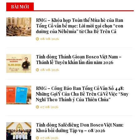
BÀI MỚI
RMG – Khóa họp Toàn thể Mùa hè của Ban
Tổng Cố vấn bế mạc: Lời mời gọi chọn “con
đường của Nêhêmia” từ Cha Bề Trên Cả
08/08/2026
Tỉnh dòng Thánh Gioan Bosco Việt Nam –
Thánh lễ Tuyên khấn lần đầu năm 2026
08/08/2026
RMG – Công Báo Ban Tổng Cố Vấn Số 448:
Những Gợi Ý Của Cha Bề Trên Cả Về Việc “Suy
Nghĩ Theo Thánh ý Của Thiên Chúa”
07/08/2026
Tỉnh dòng Salêdiêng Don Bosco Việt Nam:
Khoá bồi dưỡng Tập vụ – 08/2026
07/08/2026