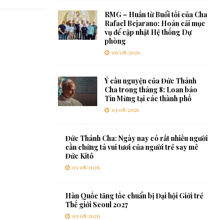
RMG – Huấn từ Buổi tối của Cha
Rafael Bejarano: Hoán cải mục
vụ để cập nhật Hệ thống Dự
phòng
06/08/2026
Ý cầu nguyện của Đức Thánh
Cha trong tháng 8: Loan báo
Tin Mừng tại các thành phố
03/08/2026
Đức Thánh Cha: Ngày nay có rất nhiều người
cần chứng tá vui tươi của người trẻ say mê
Đức Kitô
03/08/2026
Hàn Quốc tăng tốc chuẩn bị Đại hội Giới trẻ
Thế giới Seoul 2027
03/08/2026