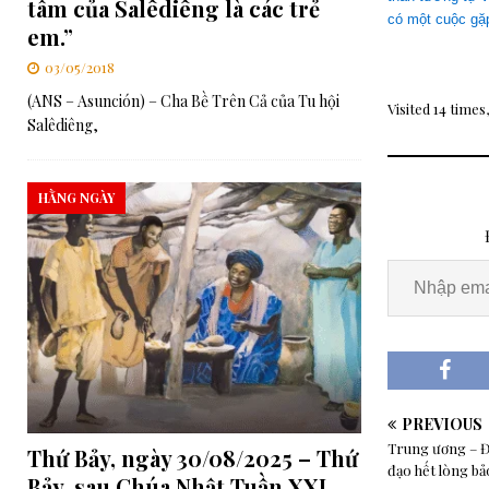
tâm của Salêdiêng là các trẻ
có một cuộc gặp
em.”
03/05/2018
(ANS – Asunción) – Cha Bề Trên Cả của Tu hội
Visited 14 times,
Salêdiêng,
HẰNG NGÀY
PREVIOUS
Trung ương – Đ
Thứ Bảy, ngày 30/08/2025 – Thứ
đạo hết lòng bả
Bảy, sau Chúa Nhật Tuần XXI