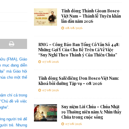
Tỉnh dòng Thánh Gioan Bosco
Việt Nam – Thánh lễ Tuyên khấn
lần đầu năm 2026
08/08/2026
RMG – Công Báo Ban Tổng Cố Vấn Số 448:
Những Gợi Ý Của Cha Bề Trên Cả Về Việc
“Suy Nghĩ Theo Thánh ý Của Thiên Chúa”
hữu (FMA), Giáo
07/08/2026
m mục đang diễn
đại” mà Giáo hội
Chúa cho một thế
Tỉnh dòng Salêdiêng Don Bosco Việt Nam:
Khoá bồi dưỡng Tập vụ – 08/2026
07/08/2026
hậm chí cả trong
 “Chủ đề về việc
Suy niệm Lời Chúa – Chúa Nhật
nghe”.
19 Thường niên năm A: Nhìn thấy
Chúa trong cuộc sống
ững người trẻ để
07/08/2026
gười trẻ. Nhưng