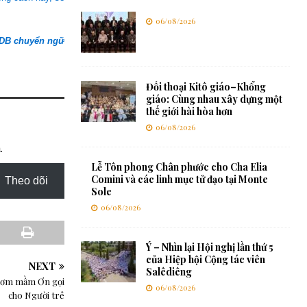
06/08/2026
SDB chuyển ngữ
Đối thoại Kitô giáo–Khổng
giáo: Cùng nhau xây dựng một
thế giới hài hòa hơn
06/08/2026
.
Lễ Tôn phong Chân phước cho Cha Elia
Comini và các linh mục tử đạo tại Monte
Theo dõi
Sole
06/08/2026
Ý – Nhìn lại Hội nghị lần thứ 5
của Hiệp hội Cộng tác viên
NEXT
Salêdiêng
 ươm mầm Ơn gọi
06/08/2026
cho Người trẻ