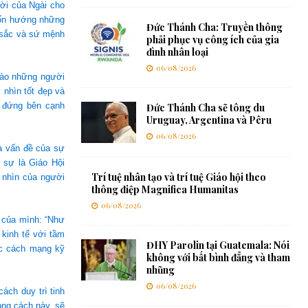
Lời của Ngài cho
muốn hướng những
Đức Thánh Cha: Truyền thông
 sắc và sứ mệnh
phải phục vụ công ích của gia
đình nhân loại
06/08/2026
vào những người
 nhìn tốt đẹp và
ể đứng bên cạnh
Đức Thánh Cha sẽ tông du
Uruguay, Argentina và Pêru
06/08/2026
là vấn đề của sự
 sự là Giáo Hội
Trí tuệ nhân tạo và trí tuệ Giáo hội theo
e nhìn của người
thông điệp Magnifica Humanitas
06/08/2026
ú của mình: “Như
 kinh tế với tầm
ĐHY Parolin tại Guatemala: Nói
ộc cách mạng kỹ
không với bất bình đẳng và tham
nhũng
06/08/2026
ách duy trì tinh
ong cách này, sẽ