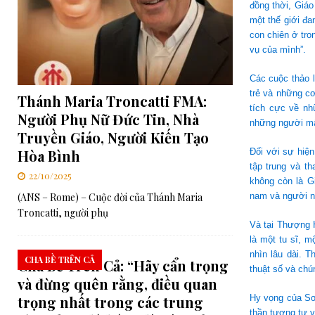
đồng thời, Giáo
một thế giới đ
con chiên ở tr
vụ của mình”.
Các cuộc thảo 
trẻ và những cơ
Thánh Maria Troncatti FMA:
tích cực về nh
Người Phụ Nữ Đức Tin, Nhà
những người mà
Truyền Giáo, Người Kiến Tạo
Hòa Bình
Đối với sự hiện
tập trung và t
22/10/2025
không còn là G
(ANS – Rome) – Cuộc đời của Thánh Maria
nam và người n
Troncatti, người phụ
Và tại Thượng H
là một tu sĩ, 
nhìn lâu dài. 
CHA BỀ TRÊN CẢ
Cha Bề Trên Cả: “Hãy cẩn trọng
thuật số và chún
và đừng quên rằng, điều quan
trọng nhất trong các trung
Hy vọng của Sơ 
thần tương tự v