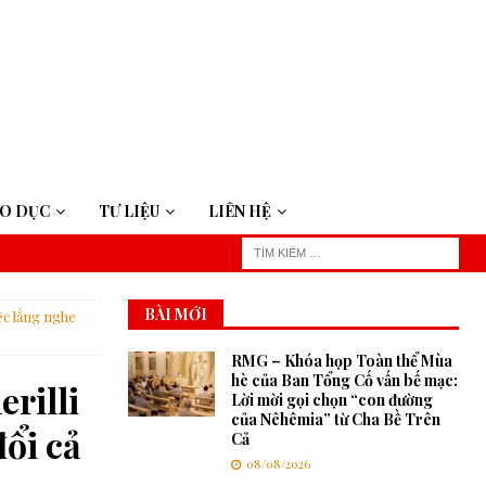
ÁO DỤC
TƯ LIỆU
LIÊN HỆ
BÀI MỚI
ệc lắng nghe
RMG – Khóa họp Toàn thể Mùa
hè của Ban Tổng Cố vấn bế mạc:
rilli
Lời mời gọi chọn “con đường
của Nêhêmia” từ Cha Bề Trên
đổi cả
Cả
08/08/2026