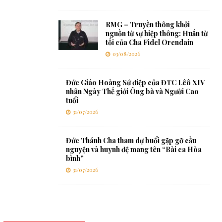
RMG – Truyền thông khởi
nguồn từ sự hiệp thông: Huấn từ
tối của Cha Fidel Orendain
03/08/2026
Đức Giáo Hoàng Sứ điệp của ĐTC Lêô XIV
nhân Ngày Thế giới Ông bà và Người Cao
tuổi
31/07/2026
Đức Thánh Cha tham dự buổi gặp gỡ cầu
nguyện và huynh đệ mang tên “Bài ca Hòa
bình”
31/07/2026