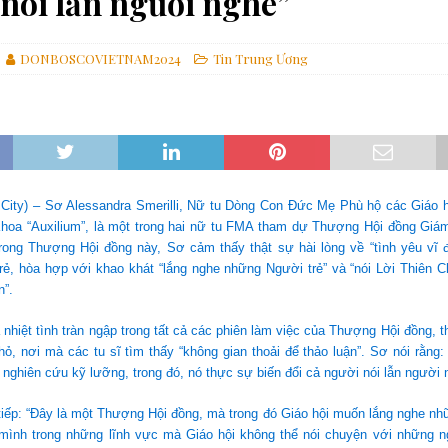
nói lẫn người nghe”
iệp Magnifica Humanitas
GIÁO HỘI
ình đẳng và tham nhũng
GIÁO HỘI
DONBOSCOVIETNAM2024
Tin Trung Ương
ố vấn bế mạc: Lời mời gọi chọn “con đường của Nêhêmia” từ Cha Bề Trên
 City) – Sơ Alessandra Smerilli, Nữ tu Dòng Con Đức Mẹ Phù hộ các Giáo 
 Khoa “Auxilium”, là một trong hai nữ tu FMA tham dự Thượng Hội đồng Giá
Trong Thượng Hội đồng này, Sơ cảm thấy thật sự hài lòng về “tình yêu vĩ 
rẻ, hòa hợp với khao khát “lắng nghe những Người trẻ” và “nói Lời Thiên 
n”.
nhiệt tình tràn ngập trong tất cả các phiên làm việc của Thượng Hội đồng, t
ỏ, nơi mà các tu sĩ tìm thấy “không gian thoải để thảo luận”. Sơ nói rằng:
nghiên cứu kỹ lưỡng, trong đó, nó thực sự biến đổi cả người nói lẫn người 
 tiếp: “Đây là một Thượng Hội đồng, mà trong đó Giáo hội muốn lắng nghe nh
mình trong những lĩnh vực mà Giáo hội không thể nói chuyện với những n