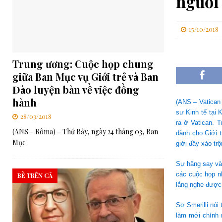
người 
[ 06/08/2026 ]
Trí tuệ nhân tạo và trí tuệ Giáo hội theo thông đ
[ 06/08/2026 ]
ĐHY Parolin tại Guatemala: Nói không với bất b
15/10/2018
[ 06/08/2026 ]
GIÁO HỘI
Trung ương: Cuộc họp chung
[ 08/08/2026 ]
RMG – Khóa họp Toàn thể Mùa hè của Ban Tổng C
giữa Ban Mục vụ Giới trẻ và Ban
Cả
CHA BỀ TRÊN CẢ
Đào luyện bàn về việc đồng
hành
(ANS – Vatican
sư Kinh tế tại
28/03/2018
ra ở Vatican. 
(ANS – Rôma) – Thứ Bảy, ngày 24 tháng 03, Ban
dành cho Giới t
Mục
giới đầy xáo trộ
Sự hăng say và 
các cuộc họp nh
BỀ TRÊN CẢ
lắng nghe được 
Sơ Smerilli nói
làm mới chính 