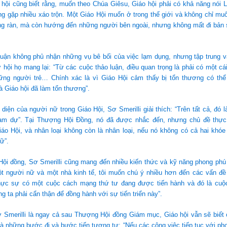
 hội cũng biết rằng, muốn theo Chúa Giêsu, Giáo hội phải có khả năng nói 
ang gặp nhiều xáo trộn. Một Giáo Hội muốn ở trong thế giới và không chỉ 
ong ràn, mà còn hướng đến những người bên ngoài, nhưng không mất đi bản
luận không phủ nhận những vụ bê bối của việc lạm dụng, nhưng tập trung 
 hội họ mang lại: “Từ các cuộc thảo luận, điều quan trọng là phải có một cái
ững người trẻ… Chính xác là vì Giáo Hội cảm thấy bị tổn thương có th
 Giáo hội đã làm tổn thương”.
 diện của người nữ trong Giáo Hội, Sơ Smerilli giải thích: “Trên tất cả, đó 
ham dự”. Tại Thượng Hội Đồng, nó đã được nhắc đến, nhưng chủ đề thực
iáo Hội, và nhân loại không còn là nhân loại, nếu nó không có cả hai khó
ữ”.
ội đồng, Sơ Smerilli cũng mang đến nhiều kiến ​​thức và kỹ năng phong ph
một người nữ và một nhà kinh tế, tôi muốn chú ý nhiều hơn đến các vấn đề
Thực sự có một cuộc cách mạng thứ tư đang được tiến hành và đó là cu
g ta phải cẩn thận để đồng hành với sự tiến triển này”.
Smerilli là ngay cả sau Thượng Hội đồng Giám mục, Giáo hội vẫn sẽ biết c
à những bước đi và bước tiến tương tự: “Nếu các công việc tiếp tục với ph