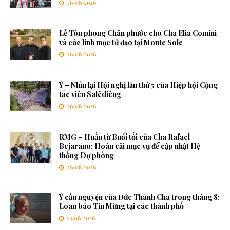
06/08/2026
Lễ Tôn phong Chân phước cho Cha Elia Comini
và các linh mục tử đạo tại Monte Sole
06/08/2026
Ý – Nhìn lại Hội nghị lần thứ 5 của Hiệp hội Cộng
tác viên Salêdiêng
06/08/2026
RMG – Huấn từ Buổi tối của Cha Rafael
Bejarano: Hoán cải mục vụ để cập nhật Hệ
thống Dự phòng
06/08/2026
Ý cầu nguyện của Đức Thánh Cha trong tháng 8:
Loan báo Tin Mừng tại các thành phố
03/08/2026