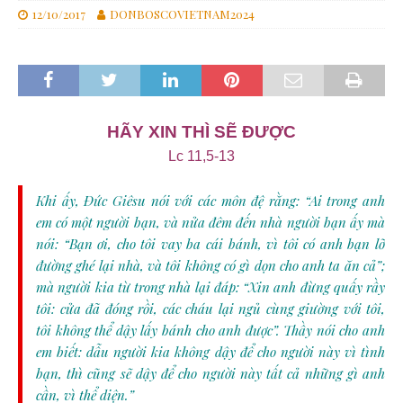
12/10/2017
DONBOSCOVIETNAM2024
HÃY XIN THÌ SẼ ĐƯỢC
Lc 11,5-13
Khi ấy, Ðức Giêsu nói với các môn đệ rằng: “Ai trong anh
em có một người bạn, và nửa đêm đến nhà người bạn ấy mà
nói: “Bạn ơi, cho tôi vay ba cái bánh, vì tôi có anh bạn lỡ
đường ghé lại nhà, và tôi không có gì dọn cho anh ta ăn cả”;
mà người kia từ trong nhà lại đáp: “Xin anh đừng quấy rầy
tôi: cửa đã đóng rồi, các cháu lại ngủ cùng giường với tôi,
tôi không thể dậy lấy bánh cho anh được”. Thầy nói cho anh
em biết: dẫu người kia không dậy để cho người này vì tình
bạn, thì cũng sẽ dậy để cho người này tất cả những gì anh
cần, vì thể diện.”