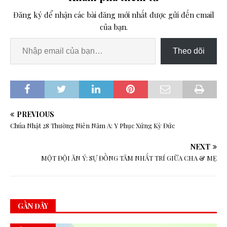
Đăng ký để nhận các bài đăng mới nhất được gửi đến email
của bạn.
Theo dõi
PREVIOUS
Chúa Nhật 28 Thường Niên Năm A: Y Phục Xứng Kỳ Đức
NEXT
MỘT ĐỘI ĂN Ý: SỰ ĐỒNG TÂM NHẤT TRÍ GIỮA CHA & MẸ
GẦN ĐÂY