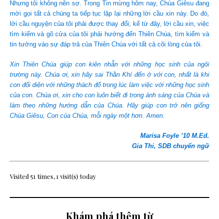
Nhưng tôi không nên sợ. Trong Tin mừng hôm nay, Chúa Giêsu đang
mời gọi tất cả chúng ta tiếp tục lặp lại những lời cầu xin này. Do đó,
lời cầu nguyện của tôi phải được thay đổi; kể từ đây,
lời cầu xin, việc
tìm kiếm và gõ cửa của tôi phải hướng đến Thiên Chúa, tìm kiếm và
tin tưởng vào sự đáp trả của Thiên Chúa với tất cả cõi lòng của tôi.
Xin Thiên Chúa giúp con kiên nhẫn với những học sinh của ngôi
trường này. Chúa ơi, xin hãy sai Thần Khí đến ở với con, nhất là khi
con đối diện với những thách đố trong lúc làm việc với những học sinh
của con. Chúa ơi, xin cho con luôn biết đi trong ánh sáng của Chúa và
làm theo những hướng dẫn của Chúa. Hãy giúp con trở nên giống
Chúa Giêsu, Con của Chúa, mỗi ngày một hơn. Amen.
Marisa Foyle ’10 M.Ed.
Gia Thi, SDB chuyển ngữ
Visited 51 times, 1 visit(s) today
Khám phá thêm từ