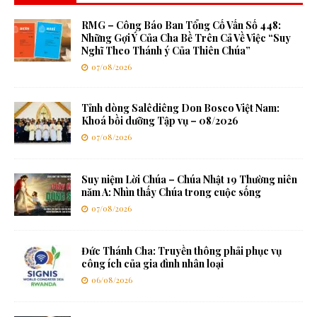
RMG – Công Báo Ban Tổng Cố Vấn Số 448:
Những Gợi Ý Của Cha Bề Trên Cả Về Việc “Suy
Nghĩ Theo Thánh ý Của Thiên Chúa”
07/08/2026
Tỉnh dòng Salêdiêng Don Bosco Việt Nam:
Khoá bồi dưỡng Tập vụ – 08/2026
07/08/2026
Suy niệm Lời Chúa – Chúa Nhật 19 Thường niên
năm A: Nhìn thấy Chúa trong cuộc sống
07/08/2026
Đức Thánh Cha: Truyền thông phải phục vụ
công ích của gia đình nhân loại
06/08/2026