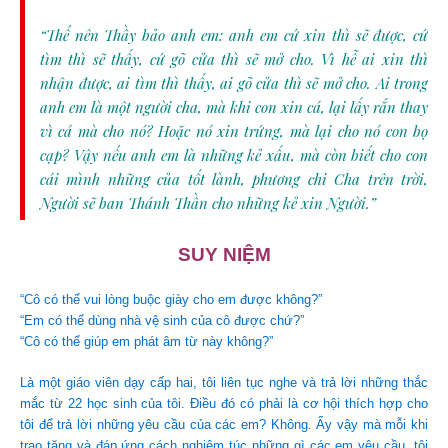
“Thế nên Thầy bảo anh em: anh em cứ xin thì sẽ được, cứ
tìm thì sẽ thấy, cứ gõ cửa thì sẽ mở cho. Vì hễ ai xin thì
nhận được, ai tìm thì thấy, ai gõ cửa thì sẽ mở cho. Ai trong
anh em là một người cha, mà khi con xin cá, lại lấy rắn thay
vì cá mà cho nó? Hoặc nó xin trứng, mà lại cho nó con bọ
cạp? Vậy nếu anh em là những kẻ xấu, mà còn biết cho con
cái mình những của tốt lành, phương chi Cha trên trời,
Người sẽ ban Thánh Thần cho những kẻ xin Người.”
SUY NIỆM
“Cô có thể vui lòng buộc giày cho em được không?”
“Em có thể dùng nhà vệ sinh của cô được chứ?”
“Cô có thể giúp em phát âm từ này không?”
Là một giáo viên dạy cấp hai, tôi liên tục nghe và trả lời những thắc
mắc từ 22 học sinh của tôi. Điều đó có phải là cơ hội thích hợp cho
tôi để trả lời những yêu cầu của các em? Không. Ấy vậy mà mỗi khi
trao tặng và đáp ứng cách nghiêm túc những gì các em yêu cầu, tôi