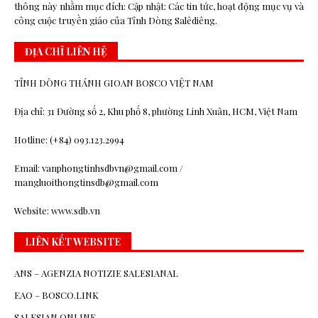
thông này nhằm mục đích: Cập nhật: Các tin tức, hoạt động mục vụ và
công cuộc truyền giáo của Tỉnh Dòng Salêdiêng.
ĐỊA CHỈ LIÊN HỆ
TỈNH DÒNG THÁNH GIOAN BOSCO VIỆT NAM
Địa chỉ: 31 Đường số 2, Khu phố 8, phường Linh Xuân, HCM, Việt Nam
Hotline: (+84) 093.123.2994
Email: vanphongtinhsdbvn@gmail.com /
mangluoithongtinsdb@gmail.com
Website: www.sdb.vn
LIÊN KẾT WEBSITE
ANS – AGENZIA NOTIZIE SALESIANAL
EAO – BOSCO.LINK
SALESIAN ONLINE