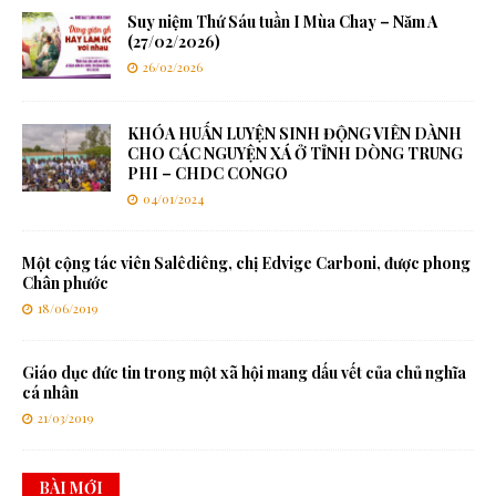
Suy niệm Thứ Sáu tuần I Mùa Chay – Năm A
(27/02/2026)
26/02/2026
KHÓA HUẤN LUYỆN SINH ĐỘNG VIÊN DÀNH
CHO CÁC NGUYỆN XÁ Ở TỈNH DÒNG TRUNG
PHI – CHDC CONGO
04/01/2024
Một cộng tác viên Salêdiêng, chị Edvige Carboni, được phong
Chân phước
18/06/2019
Giáo dục đức tin trong một xã hội mang dấu vết của chủ nghĩa
cá nhân
21/03/2019
BÀI MỚI