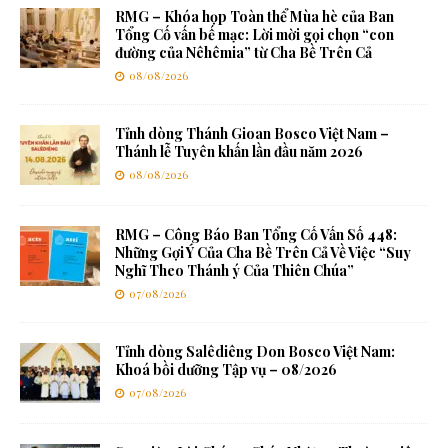
RMG – Khóa họp Toàn thể Mùa hè của Ban
Tổng Cố vấn bế mạc: Lời mời gọi chọn “con
đường của Nêhêmia” từ Cha Bề Trên Cả
08/08/2026
Tỉnh dòng Thánh Gioan Bosco Việt Nam –
Thánh lễ Tuyên khấn lần đầu năm 2026
08/08/2026
RMG – Công Báo Ban Tổng Cố Vấn Số 448:
Những Gợi Ý Của Cha Bề Trên Cả Về Việc “Suy
Nghĩ Theo Thánh ý Của Thiên Chúa”
07/08/2026
Tỉnh dòng Salêdiêng Don Bosco Việt Nam:
Khoá bồi dưỡng Tập vụ – 08/2026
07/08/2026