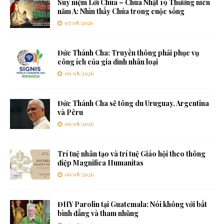
Suy niệm Lời Chúa – Chúa Nhật 19 Thường niên
năm A: Nhìn thấy Chúa trong cuộc sống
07/08/2026
Đức Thánh Cha: Truyền thông phải phục vụ
công ích của gia đình nhân loại
06/08/2026
Đức Thánh Cha sẽ tông du Uruguay, Argentina
và Pêru
06/08/2026
Trí tuệ nhân tạo và trí tuệ Giáo hội theo thông
điệp Magnifica Humanitas
06/08/2026
ĐHY Parolin tại Guatemala: Nói không với bất
bình đẳng và tham nhũng