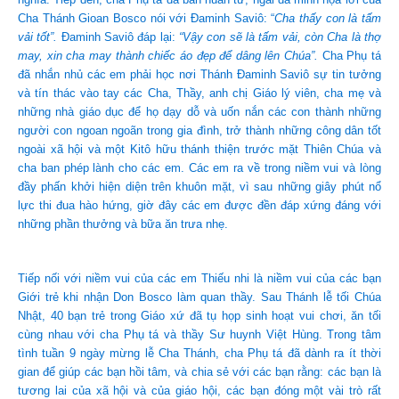
Cha Thánh Gioan Bosco nói với Đaminh Saviô: “
Cha thấy con là tấm
vải tốt”.
Đaminh Saviô đáp lại:
“Vậy con sẽ là tấm vải, còn Cha là thợ
may, xin cha may thành chiếc áo đẹp để dâng lên Chúa”.
Cha Phụ tá
đã nhắn nhủ các em phải học nơi Thánh Đaminh Saviô sự tin tưởng
và tín thác vào tay các Cha, Thầy, anh chị Giáo lý viên, cha mẹ và
những nhà giáo dục để họ dạy dỗ và uốn nắn các con thành những
người con ngoan ngoãn trong gia đình, trở thành những công dân tốt
ngoài xã hội và một Kitô hữu thánh thiện trước mặt Thiên Chúa và
cha ban phép lành cho các em. Các em ra về trong niềm vui và lòng
đầy phấn khởi hiện diện trên khuôn mặt, vì sau những giây phút nổ
lực thi đua hào hứng, giờ đây các em được đền đáp xứng đáng với
những phần thưởng và bữa ăn trưa nhẹ.
Tiếp nối với niềm vui của các em Thiếu nhi là niềm vui của các bạn
Giới trẻ khi nhận Don Bosco làm quan thầy. Sau Thánh lễ tối Chúa
Nhật, 40 bạn trẻ trong Giáo xứ đã tụ họp sinh hoạt vui chơi, ăn tối
cùng nhau với cha Phụ tá và thầy Sư huynh Việt Hùng. Trong tâm
tình tuần 9 ngày mừng lễ Cha Thánh, cha Phụ tá đã dành ra ít thời
gian để giúp các bạn hồi tâm, và chia sẻ với các bạn rằng: các bạn là
tương lai của xã hội và của giáo hội, các bạn đóng một vài trò rất