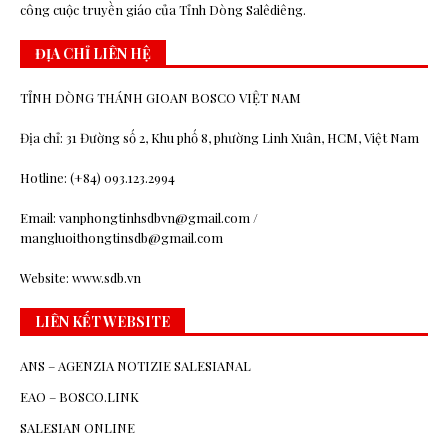
công cuộc truyền giáo của Tỉnh Dòng Salêdiêng.
ĐỊA CHỈ LIÊN HỆ
TỈNH DÒNG THÁNH GIOAN BOSCO VIỆT NAM
Địa chỉ: 31 Đường số 2, Khu phố 8, phường Linh Xuân, HCM, Việt Nam
Hotline: (+84) 093.123.2994
Email: vanphongtinhsdbvn@gmail.com /
mangluoithongtinsdb@gmail.com
Website: www.sdb.vn
LIÊN KẾT WEBSITE
ANS – AGENZIA NOTIZIE SALESIANAL
EAO – BOSCO.LINK
SALESIAN ONLINE