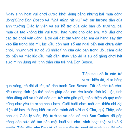
Ngày sinh hoạt vui chơi được khởi động bằng những bài múa cộng
đồng
“Cùng Don Bosco và “Nhà mình rất vui”
với sự hướng dẫn của
anh trưởng Giáo lý viên và sự hỗ trợ của các bạn đội trưởng, bài
múa đã tạo không khí vui tươi, hào hứng cho các em. Mở đầu cho
các trò chơi vận động là trò đãi cát tìm vàng các em đã hăng say tìm
kẹo lẫn trong bột mì, lúc đầu còn một số em ngại bẩn nên chưa dám
chơi, nhưng với sự cổ vũ nhiệt tình của các bạn trong đội, cảm giác
dơ bẩn và mệt lúc đầu mất dần, thay vào đó là sự cố gắng chơi hết
sức mình đúng với tinh thần của trẻ nhà Don Bosco.
Tiếp sau đó là các trò
vượt biển đỏ, đưa bóng
qua sông, cả đội đi rết, xé dán tranh Don Bosco. Tất cả các trò chơi
đều mang tính tập thể nhằm giúp các em rèn luyện tính kỷ luật, tinh
thần đồng đội và từ đó các em trở nên gần gũi, thân thiện và quý mến
cũng như yêu thương nhau hơn. Cuối buổi chơi một em thiếu nhi đại
diện để bày tỏ lòng biết ơn của mình đối với quý Cha, quý Thầy, các
anh chị Giáo lý viên, Đội trưởng và các cô chú Ban Caritas đã góp
công góp sức để tạo nên một buổi vui chơi sinh hoạt thật vui và ý
nghĩa. Tiếp đến, cha Phụ tá đã ban huấn từ, ngài đã minh họa lời của