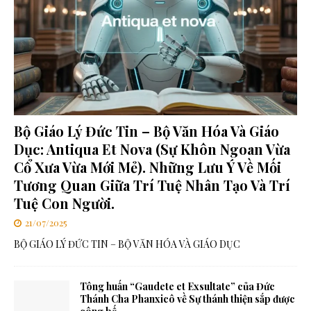
Bộ Giáo Lý Đức Tin – Bộ Văn Hóa Và Giáo
Dục: Antiqua Et Nova (Sự Khôn Ngoan Vừa
Cổ Xưa Vừa Mới Mẻ). Những Lưu Ý Về Mối
Tương Quan Giữa Trí Tuệ Nhân Tạo Và Trí
Tuệ Con Người.
21/07/2025
BỘ GIÁO LÝ ĐỨC TIN – BỘ VĂN HÓA VÀ GIÁO DỤC
Tông huấn “Gaudete et Exsultate” của Đức
Thánh Cha Phanxicô về Sự thánh thiện sắp được