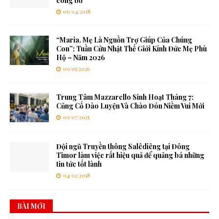
công bố
06/04/2018
“Maria, Mẹ Là Nguồn Trợ Giúp Của Chúng
Con”: Tuần Cửu Nhật Thế Giới Kính Đức Mẹ Phù
Hộ – Năm 2026
09/05/2026
Trung Tâm Mazzarello Sinh Hoạt Tháng 7:
Củng Cố Đào Luyện Và Chào Đón Niềm Vui Mới
09/07/2025
Đội ngũ Truyền thông Salêdiêng tại Đông
Timor làm việc rất hiệu quả để quảng bá những
tin tức tốt lành
04/02/2018
BÀI MỚI