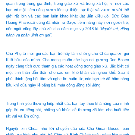
quan trọng trong gia đình, trong giáo xứ và trong xã hội, vì nơi các
bạn có một tiềm năng vươn lên sự thiện, sự thật và vươn ra với thế
giới rất lớn và các bạn luôn khao khát đạt đến điều đó. Đức Giáo
Hoàng Phanxicô cũng đã nhận ra được tiềm năng này nơi người trẻ,
nên ngài cũng lấy chủ đề cho năm mục vụ 2018 là
“Người trẻ, đồng
hành và phân định ơn gọi”
.
Cha Phụ tá mời gọi các bạn trẻ hãy làm chứng cho Chúa qua ơn gọi
Kitô hữu của mình. Cha mong muốn các bạn noi gương Don Bosco
ngày càng tích cực tham gia các hoạt động trong giáo xứ, đặc biệt có
một tinh thần dẫn thân cho các em khó khăn và nghèo khổ. Sau ít
phút thinh lặng hồi tâm và nghe lời huấn từ, các bạn trẻ đã hâm nóng
bầu khí của ngày lễ bằng bài múa cộng đồng sôi động.
Trong tình yêu thương hiệp nhất các bạn tùy theo khả năng của mình
góp lời ca tiếng hát, những vũ khúc dễ thương đã làm cho buổi tiệc
rất vui và ấm cúng.
Nguyện xin Chúa, nhờ lời chuyển cầu của Cha Gioan Bosco, ban
nhiều ơn lành cho giới trẻ Giáo xứ Bình Chánh ngày càng lớn mạnh