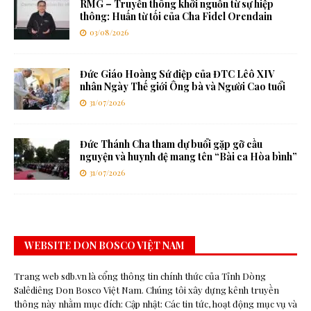
RMG – Truyền thông khởi nguồn từ sự hiệp
thông: Huấn từ tối của Cha Fidel Orendain
03/08/2026
Đức Giáo Hoàng Sứ điệp của ĐTC Lêô XIV
nhân Ngày Thế giới Ông bà và Người Cao tuổi
31/07/2026
Đức Thánh Cha tham dự buổi gặp gỡ cầu
nguyện và huynh đệ mang tên “Bài ca Hòa bình”
31/07/2026
WEBSITE DON BOSCO VIỆT NAM
Trang web sdb.vn là cổng thông tin chính thức của Tỉnh Dòng
Salêdiêng Don Bosco Việt Nam. Chúng tôi xây dựng kênh truyền
thông này nhằm mục đích: Cập nhật: Các tin tức, hoạt động mục vụ và