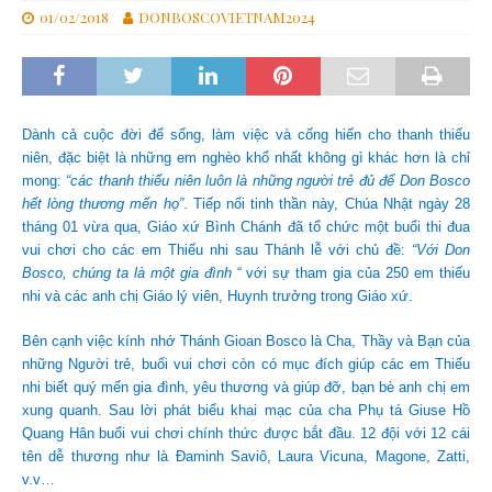
01/02/2018
DONBOSCOVIETNAM2024
Dành cả cuộc đời để sống, làm việc và cống hiến cho thanh thiếu
niên, đặc biệt là những em nghèo khổ nhất không gì khác hơn là chỉ
mong:
“các thanh thiếu niên luôn là những người trẻ đủ để Don Bosco
hết lòng thương mến họ”
. Tiếp nối tinh thần này, Chúa Nhật ngày 28
tháng 01 vừa qua, Giáo xứ Bình Chánh đã tổ chức một buổi thi đua
vui chơi cho các em Thiếu nhi sau Thánh lễ với chủ đề:
“Với Don
Bosco, chúng ta là một gia đình
“ với sự tham gia của 250 em thiếu
nhi và các anh chị Giáo lý viên, Huynh trưởng trong Giáo xứ.
Bên cạnh việc kính nhớ Thánh Gioan Bosco là Cha, Thầy và Bạn của
những Người trẻ, buổi vui chơi còn có mục đích giúp các em Thiếu
nhi biết quý mến gia đình, yêu thương và giúp đỡ, bạn bè anh chị em
xung quanh. Sau lời phát biểu khai mạc của cha Phụ tá Giuse Hồ
Quang Hân buổi vui chơi chính thức được bắt đầu. 12 đội với 12 cái
tên dễ thương như là Đaminh Saviô, Laura Vicuna, Magone, Zatti,
v.v…