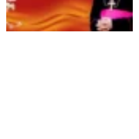
I
I
I
,
I