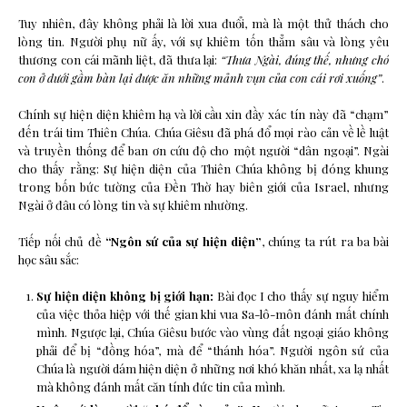
Tuy nhiên, đây không phải là lời xua đuổi, mà là một thử thách cho
lòng tin. Người phụ nữ ấy, với sự khiêm tốn thẳm sâu và lòng yêu
thương con cái mãnh liệt, đã thưa lại:
“Thưa Ngài, đúng thế, nhưng chó
con ở dưới gầm bàn lại được ăn những mảnh vụn của con cái rơi xuống”
.
Chính sự hiện diện khiêm hạ và lời cầu xin đầy xác tín này đã “chạm”
đến trái tim Thiên Chúa. Chúa Giêsu đã phá đổ mọi rào cản về lề luật
và truyền thống để ban ơn cứu độ cho một người “dân ngoại”. Ngài
cho thấy rằng: Sự hiện diện của Thiên Chúa không bị đóng khung
trong bốn bức tường của Đền Thờ hay biên giới của Israel, nhưng
Ngài ở đâu có lòng tin và sự khiêm nhường.
Tiếp nối chủ đề
“Ngôn sứ của sự hiện diện”
, chúng ta rút ra ba bài
học sâu sắc:
Sự hiện diện không bị giới hạn:
Bài đọc I cho thấy sự nguy hiểm
của việc thỏa hiệp với thế gian khi vua Sa-lô-môn đánh mất chính
mình. Ngược lại, Chúa Giêsu bước vào vùng đất ngoại giáo không
phải để bị “đồng hóa”, mà để “thánh hóa”. Người ngôn sứ của
Chúa là người dám hiện diện ở những nơi khó khăn nhất, xa lạ nhất
mà không đánh mất căn tính đức tin của mình.