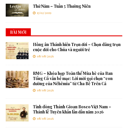
Thứ Năm – Tuần 5 Thường Niên
13/02/2019
BÀI MỚI
Hồng ân Thánh hiến Trọn đời – Chọn dâng trọn
cuộc đời cho Chúa và người trẻ
08/08/2026
RMG – Khóa họp Toàn thể Mùa hè của Ban
Tổng Cố vấn bế mạc: Lời mời gọi chọn “con
đường của Nêhêmia” từ Cha Bề Trên Cả
08/08/2026
Tỉnh dòng Thánh Gioan Bosco Việt Nam –
Thánh lễ Tuyên khấn lần đầu năm 2026
08/08/2026