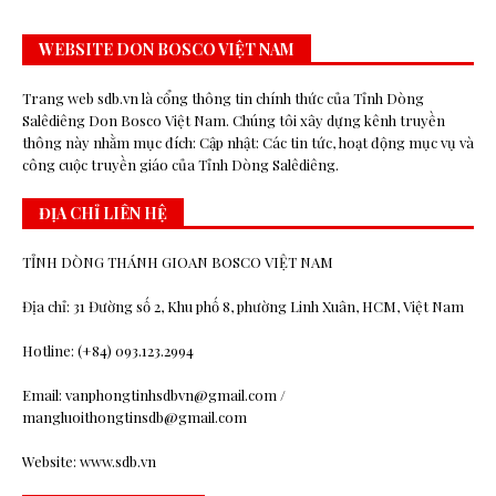
WEBSITE DON BOSCO VIỆT NAM
Trang web sdb.vn là cổng thông tin chính thức của Tỉnh Dòng
Salêdiêng Don Bosco Việt Nam. Chúng tôi xây dựng kênh truyền
thông này nhằm mục đích: Cập nhật: Các tin tức, hoạt động mục vụ và
công cuộc truyền giáo của Tỉnh Dòng Salêdiêng.
ĐỊA CHỈ LIÊN HỆ
TỈNH DÒNG THÁNH GIOAN BOSCO VIỆT NAM
Địa chỉ: 31 Đường số 2, Khu phố 8, phường Linh Xuân, HCM, Việt Nam
Hotline: (+84) 093.123.2994
Email: vanphongtinhsdbvn@gmail.com /
mangluoithongtinsdb@gmail.com
Website: www.sdb.vn