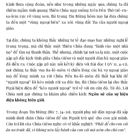
Kính thưa cộng đoàn, nếu như trong những ngày qua, chúng ta đã
chiêm ngắm vinh quang Thiên Chúa ngự xuống trên Đền Thờ Giê-ru-
sa-lem rực rỡ vàng son, thì trang Tin Mừng hôm nay lại đưa chúng
ta đến một “vùng ngoại biên” xa xôi: vùng đất Tia của người ngoại
giáo.
Tại đây, chúng ta không thấy những tư tế đạo mạo hay những nghi lễ
trang trọng, mà chỉ thấy một Thiên Chúa đang “lánh vào một nhà
nọ” để tìm sự thanh thản. Thế nhưng, chính tại nơi xa lạ này, một cuộc
gặp gỡ đầy kịch tính giữa Chúa Giêsu và một người đàn bà ngoại giáo
đã diễn ra. Cuộc gặp gỡ này nối kết kỳ diệu với Bài đọc I (1V 11, 4-13),
nơi chúng ta thấy vua Sa-lô-môn vì chiều lòng các bà vợ ngoại giáo
mà để lòng mình xa rời Chúa. Nếu Sa-lô-môn đã thất bại khi để
“người ngoại” lôi kéo mình rời xa đức tin, thì Chúa Giêsu lại cho thấy
Ngài hiện diện để “kéo người ngoại” trở về với ơn cứu độ. Từ đó, Lời
Chúa mời gọi chúng ta khám phá chiều kích:
Ngôn sứ của sự hiện
diện không biên giới.
Trong đoạn Tin Mừng (Mc 7, 24-30), người phụ nữ dân ngoại đã sấp
mình dưới chân Chúa Giêsu để xin Người trừ quỷ cho con gái mình.
Câu trả lời của Chúa Giêsu nghe có vẻ khắc nghiệt:
“Phải để cho con cái
ăn no trước đã, vì không nên lấy bánh của con cái mà ném cho chó con”
.