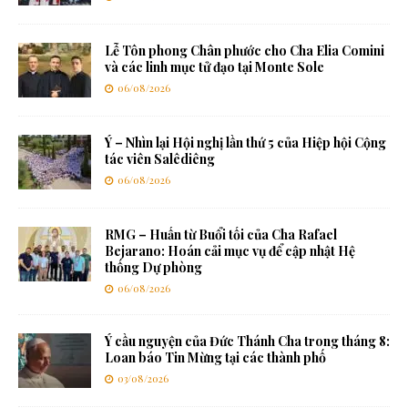
Lễ Tôn phong Chân phước cho Cha Elia Comini
và các linh mục tử đạo tại Monte Sole
06/08/2026
Ý – Nhìn lại Hội nghị lần thứ 5 của Hiệp hội Cộng
tác viên Salêdiêng
06/08/2026
RMG – Huấn từ Buổi tối của Cha Rafael
Bejarano: Hoán cải mục vụ để cập nhật Hệ
thống Dự phòng
06/08/2026
Ý cầu nguyện của Đức Thánh Cha trong tháng 8:
Loan báo Tin Mừng tại các thành phố
03/08/2026