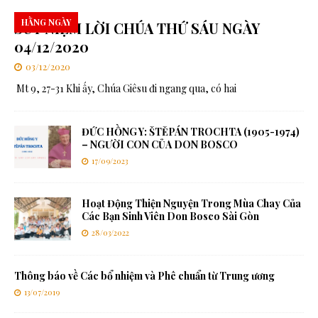
HẰNG NGÀY
SUY NIỆM LỜI CHÚA THỨ SÁU NGÀY
04/12/2020
03/12/2020
Mt 9, 27-31 Khi ấy, Chúa Giêsu đi ngang qua, có hai
ĐỨC HỒNG Y: ŠTĚPÁN TROCHTA (1905-1974)
– NGƯỜI CON CỦA DON BOSCO
17/09/2023
Hoạt Động Thiện Nguyện Trong Mùa Chay Của
Các Bạn Sinh Viên Don Bosco Sài Gòn
28/03/2022
Thông báo về Các bổ nhiệm và Phê chuẩn từ Trung ương
13/07/2019