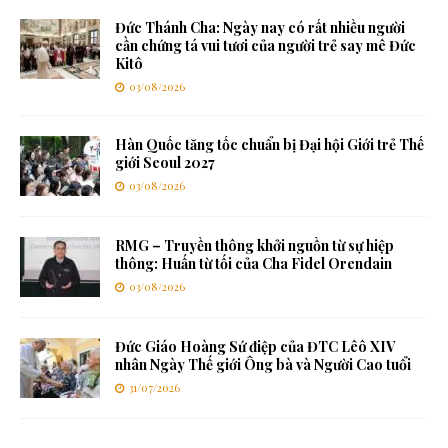
Đức Thánh Cha: Ngày nay có rất nhiều người
cần chứng tá vui tươi của người trẻ say mê Đức
Kitô
03/08/2026
Hàn Quốc tăng tốc chuẩn bị Đại hội Giới trẻ Thế
giới Seoul 2027
03/08/2026
RMG – Truyền thông khởi nguồn từ sự hiệp
thông: Huấn từ tối của Cha Fidel Orendain
03/08/2026
Đức Giáo Hoàng Sứ điệp của ĐTC Lêô XIV
nhân Ngày Thế giới Ông bà và Người Cao tuổi
31/07/2026