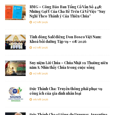
RMG – Công Báo Ban Tổng Cố Vấn Số 448:
Những Gợi Ý Của Cha Bề Trên Cả Về Việc “Suy
Nghĩ Theo Thánh ý Của Thiên Chúa”
07/08/2026
Tỉnh dòng Salêdiêng Don Bosco Việt Nam:
Khoá bồi dưỡng Tập vụ – 08/2026
07/08/2026
Suy niệm Lời Chúa – Chúa Nhật 19 Thường niên
năm A: Nhìn thấy Chúa trong cuộc sống
07/08/2026
Đức Thánh Cha: Truyền thông phải phục vụ
công ích của gia đình nhân loại
06/08/2026
Đức Thánh Cha sẽ tông du Uruguay, Argentina