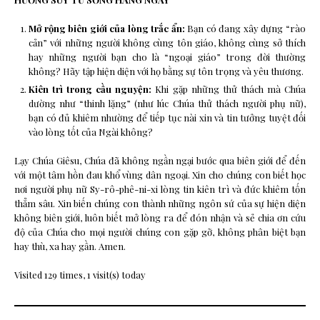
Mở rộng biên giới của lòng trắc ẩn:
Bạn có đang xây dựng “rào
cản” với những người không cùng tôn giáo, không cùng sở thích
hay những người bạn cho là “ngoại giáo” trong đời thường
không? Hãy tập hiện diện với họ bằng sự tôn trọng và yêu thương.
Kiên trì trong cầu nguyện:
Khi gặp những thử thách mà Chúa
dường như “thinh lặng” (như lúc Chúa thử thách người phụ nữ),
bạn có đủ khiêm nhường để tiếp tục nài xin và tin tưởng tuyệt đối
vào lòng tốt của Ngài không?
Lạy Chúa Giêsu, Chúa đã không ngần ngại bước qua biên giới để đến
với một tâm hồn đau khổ vùng dân ngoại. Xin cho chúng con biết học
nơi người phụ nữ Sy-rô-phê-ni-xi lòng tin kiên trì và đức khiêm tốn
thẳm sâu. Xin biến chúng con thành những ngôn sứ của sự hiện diện
không biên giới, luôn biết mở lòng ra để đón nhận và sẻ chia ơn cứu
độ của Chúa cho mọi người chúng con gặp gỡ, không phân biệt bạn
hay thù, xa hay gần. Amen.
Visited 129 times, 1 visit(s) today