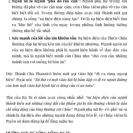
Ngôn sứ là người “phá đổ rào cản”:
Người phụ nữ trong Tin
Mừng đã phá vỡ rào cản mặc cảm, còn Chúa Giêsu phá vỡ rào cản
biệt biệt đối xử. Trong thông điệp năm 2026, Hội Thánh mời gọi
chúng ta sống “sự hiện diện sáng tạo”. Đó là sự hiện diện biết tìm
ra “khe hở” của tình yêu ngay trong những tình huống tưởng
chừng như bế tắc nhất.
Sức mạnh của lời cầu xin khiêm tốn:
Sự hiện diện của Thiên Chúa
thường đáp lại tiếng kêu xin của kẻ khiêm nhường. Người ngôn sứ
của sự hiện diện không phải là người kiêu hãnh về đạo đức của
mình, mà là người biết mình cần Chúa như “chó con cần những
mảnh vụn rơi xuống từ bàn ăn”.
Đức Thánh Cha Phanxicô luôn mời gọi Giáo hội “đi ra vùng ngoại
biên”. Ngài nói:
“Tôi thà có một Giáo hội bị bầm dập vì đi ra ngoài đường
còn hơn một Giáo hội bệnh tật vì đóng cửa vì an toàn”
.
Thư của Bộ Tu sĩ năm 2026 cũng nhắc nhở:
“Sự hiện diện của người
thánh hiến nơi những vùng đất của phẩm giá bị tổn thương chính là dấu
chỉ sống động của lòng thương xót Chúa”
. Người phụ nữ Sy-rô-phê-ni-xi
chính là đại diện cho những người đang đứng bên lề, và Chúa Giêsu là
Ngôn sứ dám dừng lại để lắng nghe họ.
HƯỚNG SUY TƯ SỐNG HẰNG NGÀY