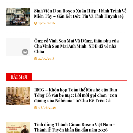
Sinh Viên Don Bosco Xuân Hiệp: Hành Trình Về
Miền Tây – Gắn Kết Đức Tin Và Tình Huynh Đệ
29/04/2026
Ông cố Vinh Sơn Mai Vũ Dũng, thân phụ của
Cha Vinh Sơn Mai Anh Minh, SDB đã về nhà
Chúa
24/04/2018
BÀI MỚI
RMG – Khóa họp Toàn thể Mùa hè của Ban
Tổng Cố vấn bế mạc: Lời mời gọi chọn “con
đường của Nêhêmia” từ Cha Bề Trên Cả
08/08/2026
Tỉnh dòng Thánh Gioan Bosco Việt Nam –
Thánh lễ Tuyên khấn lần đầu năm 2026