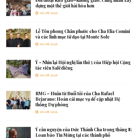
Đối thoại Kitô giáo–Khổng giáo: Cùng nhau xây
dựng một thế giới hài hòa hơn
06/08/2026
Lễ Tôn phong Chân phước cho Cha Elia Comini
và các linh mục tử đạo tại Monte Sole
06/08/2026
Ý – Nhìn lại Hội nghị lần thứ 5 của Hiệp hội Cộng
tác viên Salêdiêng
06/08/2026
RMG – Huấn từ Buổi tối của Cha Rafael
Bejarano: Hoán cải mục vụ để cập nhật Hệ
thống Dự phòng
06/08/2026
Ý cầu nguyện của Đức Thánh Cha trong tháng 8:
Loan báo Tin Mừng tại các thành phố