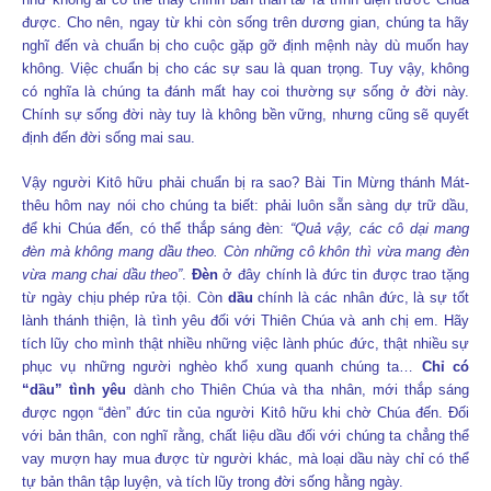
được. Cho nên, ngay từ khi còn sống trên dương gian, chúng ta hãy
nghĩ đến và chuẩn bị cho cuộc gặp gỡ định mệnh này dù muốn hay
không. Việc chuẩn bị cho các sự sau là quan trọng. Tuy vậy, không
có nghĩa là chúng ta đánh mất hay coi thường sự sống ở đời này.
Chính sự sống đời này tuy là không bền vững, nhưng cũng sẽ quyết
định đến đời sống mai sau.
Vậy người Kitô hữu phải chuẩn bị ra sao? Bài Tin Mừng thánh Mát-
thêu hôm nay nói cho chúng ta biết: phải luôn sẵn sàng dự trữ dầu,
để khi Chúa đến, có thể thắp sáng đèn:
“Quả vậy, các cô dại mang
đèn mà không mang dầu theo. Còn những cô khôn thì vừa mang đèn
vừa mang chai dầu theo”
.
Đèn
ở đây chính là đức tin được trao tặng
từ ngày chịu phép rửa tội. Còn
dầu
chính là các nhân đức, là sự tốt
lành thánh thiện, là tình yêu đối với Thiên Chúa và anh chị em. Hãy
tích lũy cho mình thật nhiều những việc lành phúc đức, thật nhiều sự
phục vụ những người nghèo khổ xung quanh chúng ta…
Chỉ có
“dầu” tình yêu
dành cho Thiên Chúa và tha nhân, mới thắp sáng
được ngọn “đèn” đức tin của người Kitô hữu khi chờ Chúa đến. Đối
với bản thân, con nghĩ rằng, chất liệu dầu đối với chúng ta chẳng thể
vay mượn hay mua được từ người khác, mà loại dầu này chỉ có thể
tự bản thân tập luyện, và tích lũy trong đời sống hằng ngày.