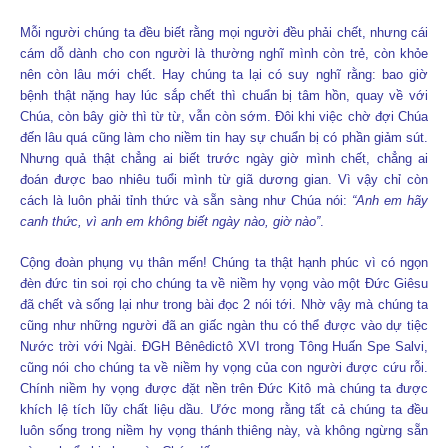
Mỗi người chúng ta đều biết rằng mọi người đều phải chết, nhưng cái
cám dỗ dành cho con người là thường nghĩ mình còn trẻ, còn khỏe
nên còn lâu mới chết. Hay chúng ta lại có suy nghĩ rằng: bao giờ
bệnh thật nặng hay lúc sắp chết thì chuẩn bị tâm hồn, quay về với
Chúa, còn bây giờ thì từ từ, vẫn còn sớm. Đôi khi việc chờ đợi Chúa
đến lâu quá cũng làm cho niềm tin hay sự chuẩn bị có phần giảm sút.
Nhưng quả thật chẳng ai biết trước ngày giờ mình chết, chẳng ai
đoán được bao nhiêu tuổi mình từ giã dương gian. Vì vậy chỉ còn
cách là luôn phải tỉnh thức và sẵn sàng như Chúa nói:
“Anh em hãy
canh thức, vì anh em không biết ngày nào, giờ nào”
.
Cộng đoàn phụng vụ thân mến! Chúng ta thật hạnh phúc vì có ngọn
đèn đức tin soi rọi cho chúng ta về niềm hy vọng vào một Đức Giêsu
đã chết và sống lại như trong bài đọc 2 nói tới. Nhờ vậy mà chúng ta
cũng như những người đã an giấc ngàn thu có thể được vào dự tiệc
Nước trời với Ngài. ĐGH Bênêdictô XVI trong Tông Huấn Spe Salvi,
cũng nói cho chúng ta về niềm hy vọng của con người được cứu rỗi.
Chính niềm hy vọng được đặt nền trên Đức Kitô mà chúng ta được
khích lệ tích lũy chất liệu dầu. Ước mong rằng tất cả chúng ta đều
luôn sống trong niềm hy vọng thánh thiêng này, và không ngừng sẵn