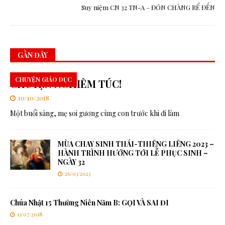
Suy niệm CN 32 TN-A – ĐÓN CHÀNG RỂ ĐẾN
GẦN ĐÂY
CHUYỆN GIÁO DỤC
CHUYỆN NGHIÊM TÚC!
10/10/2018
Một buổi sáng, mẹ soi gương cùng con trước khi đi làm
MÙA CHAY SINH THÁI-THIÊNG LIÊNG 2023 –
HÀNH TRÌNH HƯỚNG TỚI LỄ PHỤC SINH –
NGÀY 32
26/03/2023
Chúa Nhật 15 Thường Niên Năm B: GỌI VÀ SAI ĐI
13/07/2018