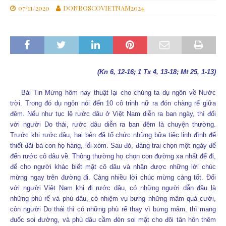
07/11/2020
DONBOSCOVIETNAM2024
(Kn 6, 12-16; 1 Tx 4, 13-18; Mt 25, 1-13)
Bài Tin Mừng hôm nay thuật lại cho chúng ta dụ ngôn về Nước
trời. Trong đó dụ ngôn nói đến 10 cô trinh nữ ra đón chàng rể giữa
đêm. Nếu như tục lệ rước dâu ở Việt Nam diễn ra ban ngày, thì đối
với người Do thái, rước dâu diễn ra ban đêm là chuyện thường.
Trước khi rước dâu, hai bên đã tổ chức những bữa tiệc linh đình để
thiết đãi bà con họ hàng, lối xóm. Sau đó, đàng trai chọn một ngày để
đến rước cô dâu về. Thông thường họ chọn con đường xa nhất để đi,
để cho người khác biết mặt cô dâu và nhận được những lời chúc
mừng ngay trên đường đi. Càng nhiều lời chúc mừng càng tốt. Đối
với người Việt Nam khi đi rước dâu, có những người dẫn đầu là
những phù rể và phù dâu, có nhiệm vụ bưng những mâm quả cưới,
còn người Do thái thì có những phù rể thay vì bưng mâm, thì mang
đuốc soi đường, và phù dâu cầm đèn soi mặt cho đôi tân hôn thêm