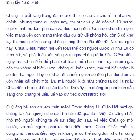
lộng lẫy
(chú giải)
.
Chúng ta biết rằng trong đám cưới thì cô dâu và chú rể là nhân vật
chính. Nhưng trong dụ ngôn này, thì sự chú ý đổ dồn về 10 người
người trinh nữ làm phù dâu và đều mang đèn. Có 5 cô khôn thì ngoài
việc mang đèn còn mang thêm dầu dự trữ để phòng hờ, còn 5 cô khờ
dại thì mang đèn nhưng không mang thêm dầu dữ trữ. Nơi dụ ngôn
này, Chúa Giêsu muốn nói đến toàn thể con người được ví như 10 cô
trinh nữ, sẽ phải luôn sẵn sàng đợi ngày chàng rể là Đức Giêsu đến,
ngày mà Chúa đến để phán xét toàn thể nhân loại. Tuy nhiên ngày
nào thì không ai biết được, không ai đoán được, mà chỉ biết ngày đó
sẽ đến bất ngờ. Hay nói khác đi là mỗi người sẽ đều phải đối diện và
đón nhận cái chết một lần, mà người Kitô hữu chúng ta gọi là ngày
Chúa đến nhưng không báo trước. Do vậy mà chúng ta phải luôn sẵn
sàng chờ chàng rể đến, để vào dự tiệc cưới Nước trời.
Quý ông bà anh chị em thân mến! Trong tháng 11, Giáo Hội mời gọi
chúng ta cầu nguyện cho các tín hữu đã qua đời. Việc ấy cũng nhắc
nhở mỗi người chúng ta về sự sống đời sau, về việc Chúa gọi mỗi
người, và mỗi người phải ra trình diện trước Chúa. Chắc chắn ai
cũng phải trải qua điều này, vì không ai có thể sống dùm cho ta, cũng
như không ai có thể thay chính bản thân ta/ ra trình diện trước Chúa