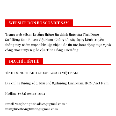
WEBSITE DON BOSCO VIỆT NAM
Trang web sdb.vn là cổng thông tin chính thức của Tỉnh Dòng
Salêdiêng Don Bosco Việt Nam. Chúng tôi xây dựng kênh truyền
thông này nhằm mục đích: Cập nhật: Các tin tức, hoạt động mục vụ và
công cuộc truyền giáo của Tỉnh Dòng Salêdiêng.
ĐỊA CHỈ LIÊN HỆ
TỈNH DÒNG THÁNH GIOAN BOSCO VIỆT NAM
Địa chỉ: 31 Đường số 2, Khu phố 8, phường Linh Xuân, HCM, Việt Nam
Hotline: (+84) 093.123.2994
Email: vanphongtinhsdbvn@gmail.com /
mangluoithongtinsdb@gmail.com