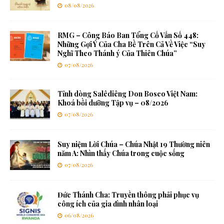
08/08/2026
RMG – Công Báo Ban Tổng Cố Vấn Số 448:
Những Gợi Ý Của Cha Bề Trên Cả Về Việc “Suy
Nghĩ Theo Thánh ý Của Thiên Chúa”
07/08/2026
Tỉnh dòng Salêdiêng Don Bosco Việt Nam:
Khoá bồi dưỡng Tập vụ – 08/2026
07/08/2026
Suy niệm Lời Chúa – Chúa Nhật 19 Thường niên
năm A: Nhìn thấy Chúa trong cuộc sống
07/08/2026
Đức Thánh Cha: Truyền thông phải phục vụ
công ích của gia đình nhân loại
06/08/2026