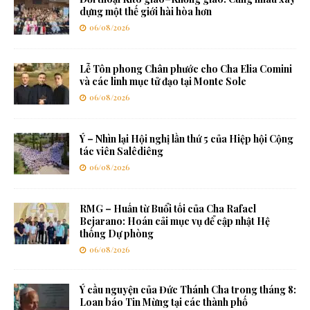
dựng một thế giới hài hòa hơn
06/08/2026
Lễ Tôn phong Chân phước cho Cha Elia Comini
và các linh mục tử đạo tại Monte Sole
06/08/2026
Ý – Nhìn lại Hội nghị lần thứ 5 của Hiệp hội Cộng
tác viên Salêdiêng
06/08/2026
RMG – Huấn từ Buổi tối của Cha Rafael
Bejarano: Hoán cải mục vụ để cập nhật Hệ
thống Dự phòng
06/08/2026
Ý cầu nguyện của Đức Thánh Cha trong tháng 8:
Loan báo Tin Mừng tại các thành phố