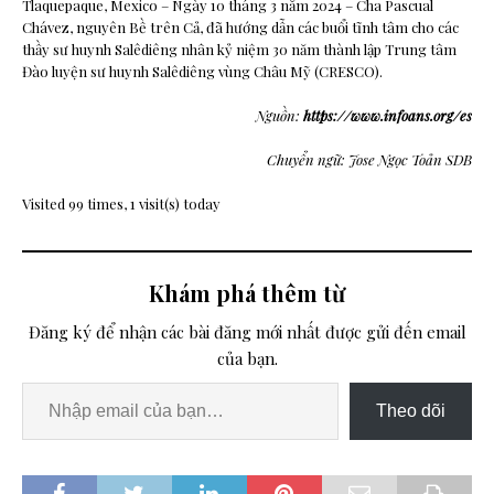
Tlaquepaque, Mexico – Ngày 10 tháng 3 năm 2024 – Cha Pascual
Chávez, nguyên Bề trên Cả, đã hướng dẫn các buổi tĩnh tâm cho các
thầy sư huynh Salêdiêng nhân kỷ niệm 30 năm thành lập Trung tâm
Đào luyện sư huynh Salêdiêng vùng Châu Mỹ (CRESCO).
Nguồn:
https://www.infoans.org/es
Chuyển ngữ: Jose Ngọc Toản SDB
Visited 99 times, 1 visit(s) today
Khám phá thêm từ
Đăng ký để nhận các bài đăng mới nhất được gửi đến email
của bạn.
Theo dõi