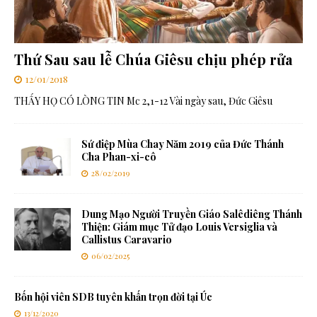
Thứ Sau sau lễ Chúa Giêsu chịu phép rửa
12/01/2018
THẤY HỌ CÓ LÒNG TIN Mc 2,1-12 Vài ngày sau, Đức Giêsu
Sứ điệp Mùa Chay Năm 2019 của Đức Thánh
Cha Phan-xi-cô
28/02/2019
Dung Mạo Người Truyền Giáo Salêdiêng Thánh
Thiện: Giám mục Tử đạo Louis Versiglia và
Callistus Caravario
06/02/2025
Bốn hội viên SDB tuyên khấn trọn đời tại Úc
13/12/2020