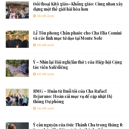
Đối thoại Kitô giáo–Khổng giáo: Cùng nhau xây
dựng một thế giới hài hòa hơn
06/08/2026
Lễ Tôn phong Chân phước cho Cha Elia Comini
và các linh mục tử đạo tại Monte Sole
06/08/2026
Ý – Nhìn lại Hội nghị lần thứ 5 của Hiệp hội Cộng
tác viên Salêdiêng
06/08/2026
RMG – Huấn từ Buổi tối của Cha Rafael
Bejarano: Hoán cải mục vụ để cập nhật Hệ
thống Dự phòng
06/08/2026
Ý cầu nguyện của Đức Thánh Cha trong tháng 8: