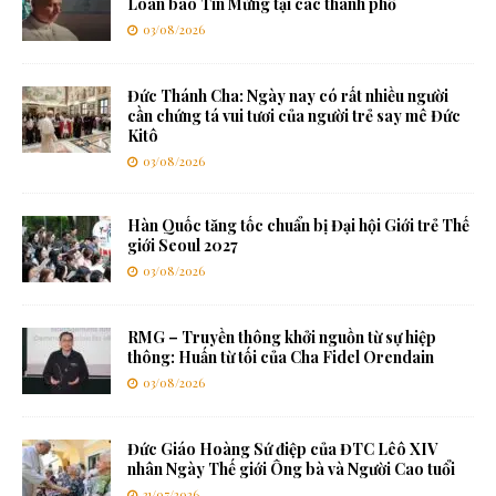
Loan báo Tin Mừng tại các thành phố
03/08/2026
Đức Thánh Cha: Ngày nay có rất nhiều người
cần chứng tá vui tươi của người trẻ say mê Đức
Kitô
03/08/2026
Hàn Quốc tăng tốc chuẩn bị Đại hội Giới trẻ Thế
giới Seoul 2027
03/08/2026
RMG – Truyền thông khởi nguồn từ sự hiệp
thông: Huấn từ tối của Cha Fidel Orendain
03/08/2026
Đức Giáo Hoàng Sứ điệp của ĐTC Lêô XIV
nhân Ngày Thế giới Ông bà và Người Cao tuổi
31/07/2026