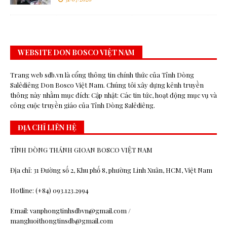
WEBSITE DON BOSCO VIỆT NAM
Trang web sdb.vn là cổng thông tin chính thức của Tỉnh Dòng
Salêdiêng Don Bosco Việt Nam. Chúng tôi xây dựng kênh truyền
thông này nhằm mục đích: Cập nhật: Các tin tức, hoạt động mục vụ và
công cuộc truyền giáo của Tỉnh Dòng Salêdiêng.
ĐỊA CHỈ LIÊN HỆ
TỈNH DÒNG THÁNH GIOAN BOSCO VIỆT NAM
Địa chỉ: 31 Đường số 2, Khu phố 8, phường Linh Xuân, HCM, Việt Nam
Hotline: (+84) 093.123.2994
Email: vanphongtinhsdbvn@gmail.com /
mangluoithongtinsdb@gmail.com