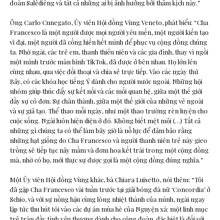
đoàn Salêdiêng và tất cả những ai bị ảnh hưởng bởi thảm kịch này.”
Ông Carlo Cunegato, Ủy viên Hội đồng Vùng Veneto, phát biểu: “Cha
Francesco là một người được mọi người yêu mến, một người kiến tạo
vĩ đại, một người đã cống hiến hết mình để phục vụ cộng đồng chúng
ta. Nhờ ngài, các trẻ em, thanh thiếu niên và các gia đình, thay vì ngồi
một mình trước màn hình TikTok, đã được ở bên nhau. Họ lớn lên
cùng nhau, qua việc đối thoại và chia sẻ trực tiếp. Vào các ngày thứ
Bảy, có các khóa học tiếng Ý dành cho người nước ngoài. Những hội
nhóm giúp thúc đẩy sự kết nối và các mối quan hệ, giữa một thế giới
đầy sự cô đơn. Sự chân thành, giữa một thế giới của những vẻ ngoài
và sự giả tạo. Thể thao mỗi ngày, như một thao trường rèn luyện cho
cuộc sống. Ngài luôn hiện diện ở đó. Không biết mệt mỏi (…) Tất cả
những gì chúng ta có thể làm bây giờ là nỗ lực để đảm bảo rằng
những hạt giống do Cha Francesco và người thanh niên trẻ này gieo
trồng sẽ tiếp tục nảy mầm và đơm hoa kết trái trong một cộng đồng
mà, nhờ có họ, mới thực sự được gọi là một cộng đồng đúng nghĩa.”
Một Ủy viên Hội đồng Vùng khác, bà Chiara Luisetto, nói thêm: “Tôi
đã gặp Cha Francesco vài tuần trước tại giải bóng đá nữ ‘Concordia’ ở
Schio, và với sự nồng hậu cùng lòng nhiệt thành của mình, ngài ngay
lập tức thu hút tôi vào các dự án mùa hè của Nguyện xá: một linh mục
trẻ tràn đầy tình yêu thương dành cho cộng đoàn, đặc biệt là đối với