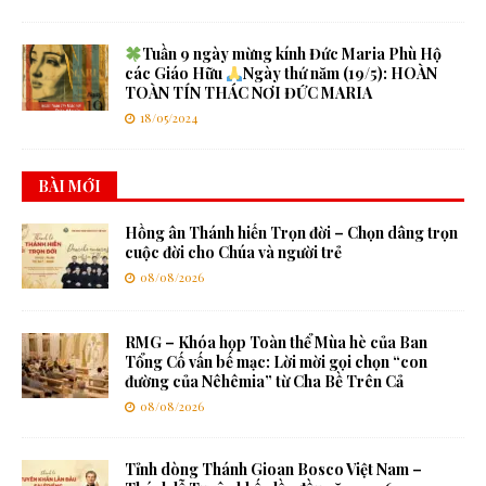
Tuần 9 ngày mừng kính Đức Maria Phù Hộ
các Giáo Hữu
Ngày thứ năm (19/5): HOÀN
TOÀN TÍN THÁC NƠI ĐỨC MARIA
18/05/2024
BÀI MỚI
Hồng ân Thánh hiến Trọn đời – Chọn dâng trọn
cuộc đời cho Chúa và người trẻ
08/08/2026
RMG – Khóa họp Toàn thể Mùa hè của Ban
Tổng Cố vấn bế mạc: Lời mời gọi chọn “con
đường của Nêhêmia” từ Cha Bề Trên Cả
08/08/2026
Tỉnh dòng Thánh Gioan Bosco Việt Nam –