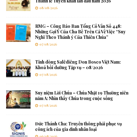
Thánh lễ Tuyên khấn lần đầu năm 2026
08/08/2026
RMG – Công Báo Ban Tổng Cố Vấn Số 448:
Những Gợi Ý Của Cha Bề Trên Cả Về Việc “Suy
Nghĩ Theo Thánh ý Của Thiên Chúa”
07/08/2026
Tỉnh dòng Salêdiêng Don Bosco Việt Nam:
Khoá bồi dưỡng Tập vụ – 08/2026
07/08/2026
Suy niệm Lời Chúa – Chúa Nhật 19 Thường niên
năm A: Nhìn thấy Chúa trong cuộc sống
07/08/2026
Đức Thánh Cha: Truyền thông phải phục vụ
công ích của gia đình nhân loại
06/08/2026