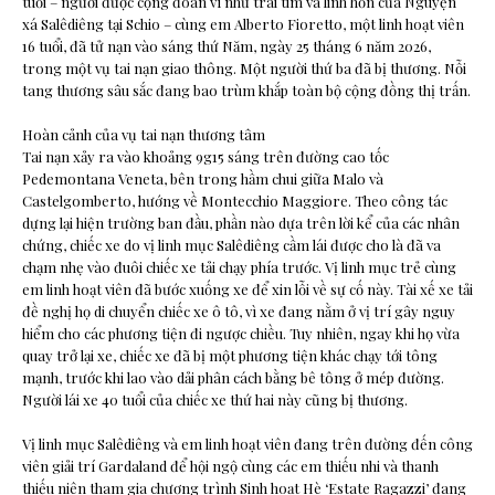
tuổi – người được cộng đoàn ví như trái tim và linh hồn của Nguyện
xá Salêdiêng tại Schio – cùng em Alberto Fioretto, một linh hoạt viên
16 tuổi, đã tử nạn vào sáng thứ Năm, ngày 25 tháng 6 năm 2026,
trong một vụ tai nạn giao thông. Một người thứ ba đã bị thương. Nỗi
tang thương sâu sắc đang bao trùm khắp toàn bộ cộng đồng thị trấn.
Hoàn cảnh của vụ tai nạn thương tâm
Tai nạn xảy ra vào khoảng 9g15 sáng trên đường cao tốc
Pedemontana Veneta, bên trong hầm chui giữa Malo và
Castelgomberto, hướng về Montecchio Maggiore. Theo công tác
dựng lại hiện trường ban đầu, phần nào dựa trên lời kể của các nhân
chứng, chiếc xe do vị linh mục Salêdiêng cầm lái được cho là đã va
chạm nhẹ vào đuôi chiếc xe tải chạy phía trước. Vị linh mục trẻ cùng
em linh hoạt viên đã bước xuống xe để xin lỗi về sự cố này. Tài xế xe tải
đề nghị họ di chuyển chiếc xe ô tô, vì xe đang nằm ở vị trí gây nguy
hiểm cho các phương tiện đi ngược chiều. Tuy nhiên, ngay khi họ vừa
quay trở lại xe, chiếc xe đã bị một phương tiện khác chạy tới tông
mạnh, trước khi lao vào dải phân cách bằng bê tông ở mép đường.
Người lái xe 40 tuổi của chiếc xe thứ hai này cũng bị thương.
Vị linh mục Salêdiêng và em linh hoạt viên đang trên đường đến công
viên giải trí Gardaland để hội ngộ cùng các em thiếu nhi và thanh
thiếu niên tham gia chương trình Sinh hoạt Hè ‘Estate Ragazzi’ đang