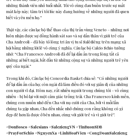
những thành viên nhỏ tuổi nhất. Tôi vô cùng đau buồn trước sự mất
mát kép này; tâm trí tôi lúc này đang hướng về những người đã quen
biết và yêu mến họ.”
Thật vậy, các câu lạc bộ thể thao của thị trấn vùng Veneto – những nơi
luôn nhận được sự đồng hành sát sao và sự dấn thân vì giới trẻ của
Cha Andreoli – đã bày tỏ lòng tri ân vị tu sĩ Salêdiêng trên mạng xã
hội bằng những lời lẽ vô cùng ý nghĩa. Câu lạc bộ Calcio Schio tưởng
nhớ: “Cha Francesco Andreoli đã để lại dấu ấn trong lòng tất cả
những ai biết ngài, bắt đầu từ những cộng sự và những người trẻ yêu
quý của ngài.”
Trong khi đó, Câu lạc bộ Concordia Basket chia sẻ: “Có những người
để lại dấu ấn của họ; còn ngài đã làm điều đó với sự giản dị của những
con người vĩ đại. Hôm nay, rất nhiều người trong chúng tôi – vô cùng
nhiều – bị bỏ lại với một cảm giác trống trải. Cha Francesco kính mến,
chúng con muốn nhớ đến Cha với nụ cười của Cha, bởi vì mỗi lần
chúng ta gặp nhau, Cha đều nhắc nhở chúng con rằng không có gì
đẹp đẽ hơn là được ở bên nhau, cùng với giới trẻ và vì giới trẻ”.
#DonBosco
#Salesians
#SaleziengVN
#TinBuonSDB
#PrayForSchio
#NguyenXa
#LinhHoatVien
#CongDoanSalezieng