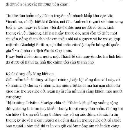
di chuyển bằng các phương tiện khác.
Tin tức đau buồn này đã lan truyền rất nhanh khắp khu vực Alto
Vicentino, và đặc biệt là ở Schio, nơi Cha Andreoli (người sẽ bước sang
tuổi 37 vào ngày 15 tháng 7 tới đây) được mọi người vô cùng kính
trọng và yêu thương. Chỉ hai ngày trước đó, ngài còn tổ chức một
chuyến viếng thăm cho các em thiếu nhi tại Nguyện xá hè với sự góp
mặt của Gianluigi Buffon, cựu thủ môn của đội tuyển bóng đá quốc
gia Ý và là nhà vô địch World Cup 2006.
Ngay buổi chiều cùng ngày, một Thánh lễ cầu nguyện cho hai linh hồn
đã được cử hành tại nhà thờ chính tòa của thành phố.
Ký ức đong đầy lòng biết ơn
Giữa niềm tiếc thương vô hạn trước sự việc tột cùng đau xót này, vô
số những lời chứng về những hạt giống tốt lành mà hai nạn nhân đã
gieo rắc trong cuộc đời ngắn ngủi của mình lại càng khiến mọi người
xúc động.
Thị trưởng Cristina Marigo chia sẻ: “Thảm kịch giáng xuống cộng
đồng chúng ta hôm nay khiến chúng tôi vô cùng đau buồn. Chúng tôi
xin hiệp ý trong nỗi tang thương này với sự xúc động sâu sắc, trân
trọng ký ức về hai con người đã để lại dấu ấn trong cuộc đời của biết
bao người. Toàn thể thị trấn xin gửi cái ôm nồng ấm nhất đến cộng