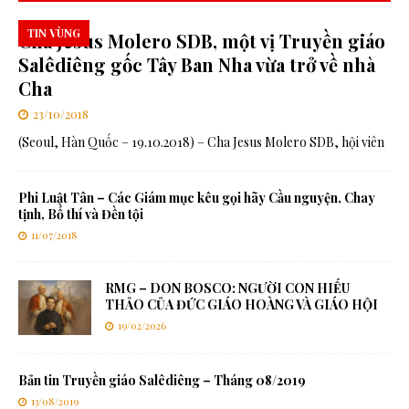
TIN VÙNG
Cha Jesus Molero SDB, một vị Truyền giáo
Salêdiêng gốc Tây Ban Nha vừa trở về nhà
Cha
23/10/2018
(Seoul, Hàn Quốc – 19.10.2018) – Cha Jesus Molero SDB, hội viên
Phi Luật Tân – Các Giám mục kêu gọi hãy Cầu nguyện, Chay
tịnh, Bố thí và Đền tội
11/07/2018
RMG – DON BOSCO: NGƯỜI CON HIẾU
THẢO CỦA ĐỨC GIÁO HOÀNG VÀ GIÁO HỘI
19/02/2026
Bản tin Truyền giáo Salêdiêng – Tháng 08/2019
13/08/2019