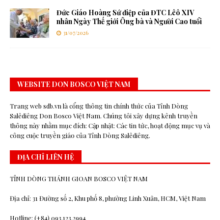
Đức Giáo Hoàng Sứ điệp của ĐTC Lêô XIV
nhân Ngày Thế giới Ông bà và Người Cao tuổi
31/07/2026
WEBSITE DON BOSCO VIỆT NAM
Trang web sdb.vn là cổng thông tin chính thức của Tỉnh Dòng
Salêdiêng Don Bosco Việt Nam. Chúng tôi xây dựng kênh truyền
thông này nhằm mục đích: Cập nhật: Các tin tức, hoạt động mục vụ và
công cuộc truyền giáo của Tỉnh Dòng Salêdiêng.
ĐỊA CHỈ LIÊN HỆ
TỈNH DÒNG THÁNH GIOAN BOSCO VIỆT NAM
Địa chỉ: 31 Đường số 2, Khu phố 8, phường Linh Xuân, HCM, Việt Nam
Hotline: (+84) 093.123.2994