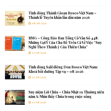
Tỉnh dòng Thánh Gioan Bosco Việt Nam –
Thánh lễ Tuyên khấn lần đầu năm 2026
08/08/2026
RMG – Công Báo Ban Tổng Cố Vấn Số 448:
Những Gợi Ý Của Cha Bề Trên Cả Về Việc “Suy
Nghĩ Theo Thánh ý Của Thiên Chúa”
07/08/2026
Tỉnh dòng Salêdiêng Don Bosco Việt Nam:
Khoá bồi dưỡng Tập vụ – 08/2026
07/08/2026
Suy niệm Lời Chúa – Chúa Nhật 19 Thường niên
năm A: Nhìn thấy Chúa trong cuộc sống
07/08/2026