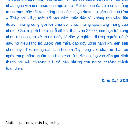
nhau nghe với nền nhạc của người trẻ. Một số bạn đã chia sẻ lại rằng
mình cảm thấy rất vui, cũng như cảm nhận được sự gần gũi của Cha
– Thầy nơi đây; một số bạn cảm thấy tiếc vì không thu xếp đến
được, nhưng cũng gửi lời chia sẻ, chúc mừng qua trang mạng của
nhóm. Chương trình mừng lễ đã kết thúc vào 22h00, các bạn trẻ cùng
nhau thu dọn, ra về trong ngày lễ đầy ý nghĩa. Những người trẻ ở
đây, họ hiểu rằng họ được yêu mến, gặp gỡ, đồng hành khi đến sân
chơi này. Ước mong các bạn trẻ nơi đây cùng với cha mẹ, bạn bè
ngày càng thấm nhuần tinh thần của Don Bosco, họ vun đắp gia đình
thành nơi yêu thương, và trở nên những con người trưởng thành
toàn diện.
Đinh Đạt, SDB
Visited 42 times, 1 visit(s) today