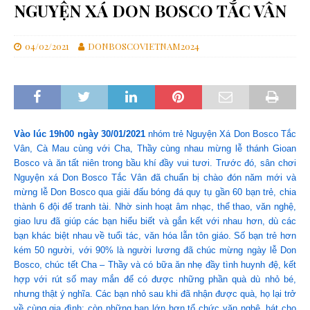
NGUYỆN XÁ DON BOSCO TẮC VÂN
04/02/2021
DONBOSCOVIETNAM2024
Vào lúc 19h00 ngày 30/01/2021
nhóm trẻ Nguyện Xá Don Bosco Tắc
Vân, Cà Mau cùng với Cha, Thầy cùng nhau mừng lễ thánh Gioan
Bosco và ăn tất niên trong bầu khí đầy vui tươi. Trước đó, sân chơi
Nguyện xá Don Bosco Tắc Vân đã chuẩn bị chào đón năm mới và
mừng lễ Don Bosco qua giải đấu bóng đá quy tụ gần 60 bạn trẻ, chia
thành 6 đội để tranh tài. Nhờ sinh hoạt âm nhạc, thể thao, văn nghệ,
giao lưu đã giúp các bạn hiểu biết và gắn kết với nhau hơn, dù các
bạn khác biệt nhau về tuổi tác, văn hóa lẫn tôn giáo. Số bạn trẻ hơn
kém 50 người, với 90% là người lương đã chúc mừng ngày lễ Don
Bosco, chúc tết Cha – Thầy và có bữa ăn nhẹ đầy tình huynh đệ, kết
hợp với rút số may mắn để có được những phần quà dù nhỏ bé,
nhưng thật ý nghĩa. Các bạn nhỏ sau khi đã nhận được quà, họ lại trở
về cùng gia đình; còn những bạn lớn hơn tổ chức văn nghệ, hát cho