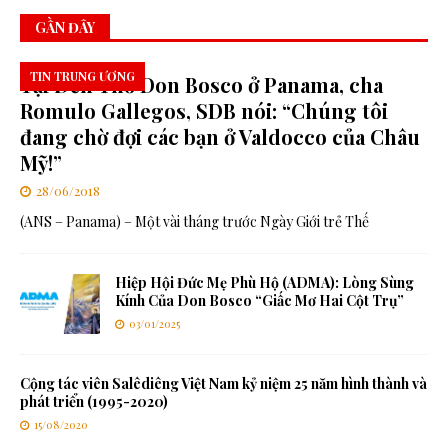
GẦN ĐÂY
TIN TRUNG ƯƠNG
Tại Đền Thờ Don Bosco ở Panama, cha
Romulo Gallegos, SDB nói: “Chúng tôi
đang chờ đợi các bạn ở Valdocco của Châu
Mỹ!”
28/06/2018
(ANS – Panama) – Một vài tháng trước Ngày Giới trẻ Thế
Hiệp Hội Đức Mẹ Phù Hộ (ADMA): Lòng Sùng
Kính Của Don Bosco “Giấc Mơ Hai Cột Trụ”
03/01/2025
Cộng tác viên Salêdiêng Việt Nam kỷ niệm 25 năm hình thành và
phát triển (1995-2020)
15/08/2020