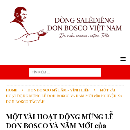
HOME
DON BOSCO MỸ LÂM - VĨNH HIỆP
MỘT VÀI
HOẠT ĐỘNG MỪNG LỄ DON BOSCO VÀ NĂM MỚI của NGUYỆN XÁ
DON BOSCO TẮC VÂN
MỘT VÀI HOẠT ĐỘNG MỪNG LỄ
DON BOSCO VÀ NĂM MỚI của