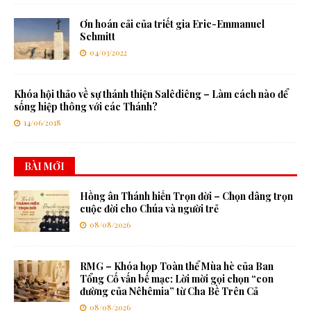
Ơn hoán cải của triết gia Eric-Emmanuel
Schmitt
04/03/2022
Khóa hội thảo về sự thánh thiện Salêdiêng – Làm cách nào để
sống hiệp thông với các Thánh?
14/06/2018
BÀI MỚI
Hồng ân Thánh hiến Trọn đời – Chọn dâng trọn
cuộc đời cho Chúa và người trẻ
08/08/2026
RMG – Khóa họp Toàn thể Mùa hè của Ban
Tổng Cố vấn bế mạc: Lời mời gọi chọn “con
đường của Nêhêmia” từ Cha Bề Trên Cả
08/08/2026