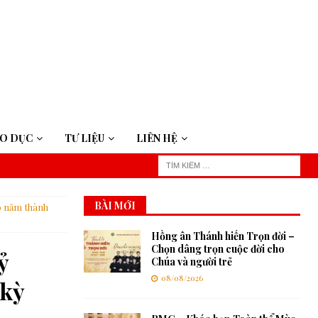
ÁO DỤC
TƯ LIỆU
LIÊN HỆ
BÀI MỚI
0 năm thành
Hồng ân Thánh hiến Trọn đời –
Chọn dâng trọn cuộc đời cho
ỷ
Chúa và người trẻ
08/08/2026
 kỳ