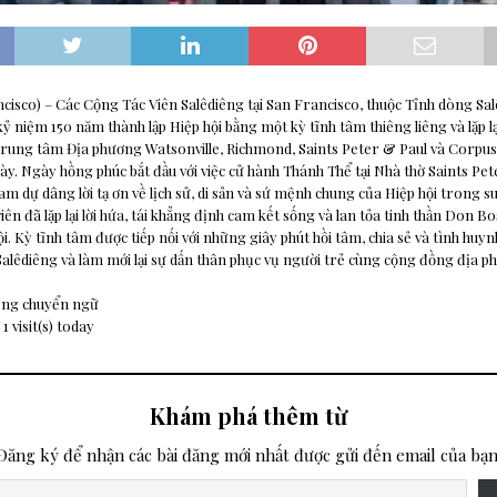
cisco) – Các Cộng Tác Viên Salêdiêng tại San Francisco, thuộc Tỉnh dòng Sa
ỷ niệm 150 năm thành lập Hiệp hội bằng một kỳ tĩnh tâm thiêng liêng và lặp lạ
 Trung tâm Địa phương Watsonville, Richmond, Saints Peter & Paul và Corpus
này. Ngày hồng phúc bắt đầu với việc cử hành Thánh Thể tại Nhà thờ Saints Pet
m dự dâng lời tạ ơn về lịch sử, di sản và sứ mệnh chung của Hiệp hội trong s
viên đã lặp lại lời hứa, tái khẳng định cam kết sống và lan tỏa tinh thần Don 
ội. Kỳ tĩnh tâm được tiếp nối với những giây phút hồi tâm, chia sẻ và tình huynh
Salêdiêng và làm mới lại sự dấn thân phục vụ người trẻ cùng cộng đồng địa p
ông chuyển ngữ
 1 visit(s) today
Khám phá thêm từ
Đăng ký để nhận các bài đăng mới nhất được gửi đến email của bạn