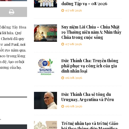
dưỡng Tập vụ – 08/2026
07/08/2026
Suy niệm Lời Chúa – Chúa Nhật
lêdiêng Tây Hoa
19 Thường niên năm A: Nhìn thấy
i lời hứa. Quý
Chúa trong cuộc sống
 Christi đã quy
07/08/2026
er and Paul, nơi
uốt 150 năm qua.
Bosco trong lòng
Đức Thánh Cha: Truyền thông
 đệ, tạo cơ hội
phải phục vụ công ích của gia
hương của họ.
đình nhân loại
06/08/2026
Đức Thánh Cha sẽ tông du
Uruguay, Argentina và Pêru
06/08/2026
.
Trí tuệ nhân tạo và trí tuệ Giáo
hội theo thông điệp Magnifica