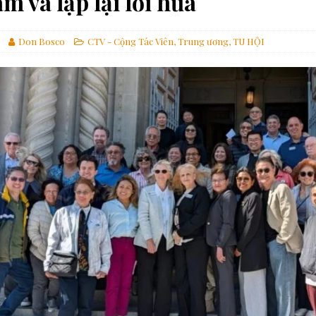
âm và lặp lại lời hứa
ch của gia đình nhân loại
ĐỨC GIÁO HOÀNG
à Pêru
ĐỨC GIÁO HOÀNG
Don Bosco
CTV - Cộng Tác Viên
,
Trung ương
,
TU HỘI
iệp Magnifica Humanitas
GIÁO HỘI
ình đẳng và tham nhũng
GIÁO HỘI
uộc đời cho Chúa và người trẻ
ƠN GỌI