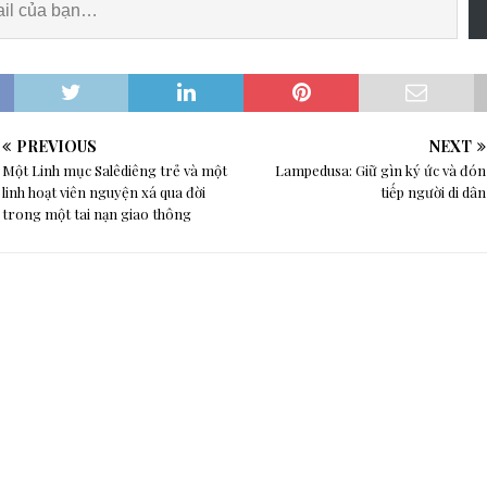
PREVIOUS
NEXT
Một Linh mục Salêdiêng trẻ và một
Lampedusa: Giữ gìn ký ức và đón
linh hoạt viên nguyện xá qua đời
tiếp người di dân
trong một tai nạn giao thông