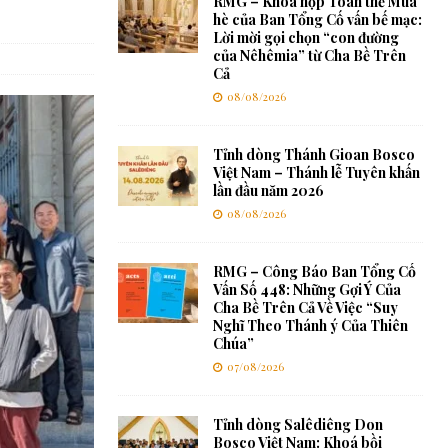
RMG – Khóa họp Toàn thể Mùa
hè của Ban Tổng Cố vấn bế mạc:
Lời mời gọi chọn “con đường
của Nêhêmia” từ Cha Bề Trên
Cả
08/08/2026
Tỉnh dòng Thánh Gioan Bosco
Việt Nam – Thánh lễ Tuyên khấn
lần đầu năm 2026
08/08/2026
RMG – Công Báo Ban Tổng Cố
Vấn Số 448: Những Gợi Ý Của
Cha Bề Trên Cả Về Việc “Suy
Nghĩ Theo Thánh ý Của Thiên
Chúa”
07/08/2026
Tỉnh dòng Salêdiêng Don
Bosco Việt Nam: Khoá bồi