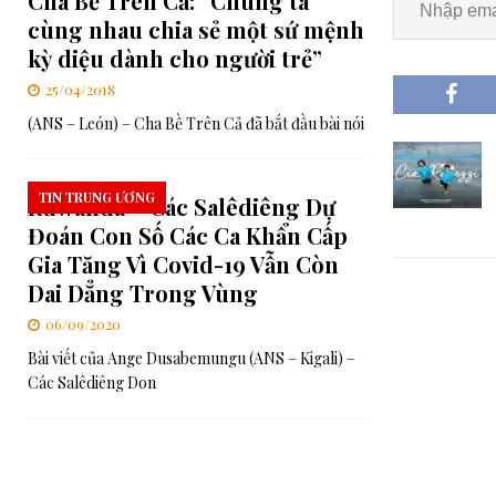
Cha Bề Trên Cả: “Chúng ta
cùng nhau chia sẻ một sứ mệnh
kỳ diệu dành cho người trẻ”
25/04/2018
(ANS – León) – Cha Bề Trên Cả đã bắt đầu bài nói
TIN TRUNG ƯƠNG
Ruwanda – Các Salêdiêng Dự
Đoán Con Số Các Ca Khẩn Cấp
Gia Tăng Vì Covid-19 Vẫn Còn
Dai Dẳng Trong Vùng
06/09/2020
Bài viết của Ange Dusabemungu (ANS – Kigali) –
Các Salêdiêng Don