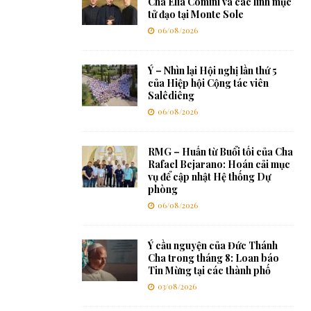
Cha Elia Comini và các linh mục
tử đạo tại Monte Sole
06/08/2026
Ý – Nhìn lại Hội nghị lần thứ 5
của Hiệp hội Cộng tác viên
Salêdiêng
06/08/2026
RMG – Huấn từ Buổi tối của Cha
Rafael Bejarano: Hoán cải mục
vụ để cập nhật Hệ thống Dự
phòng
06/08/2026
Ý cầu nguyện của Đức Thánh
Cha trong tháng 8: Loan báo
Tin Mừng tại các thành phố
03/08/2026