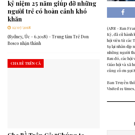
kỷ niệm 25 năm giúp đỡ những
người trẻ có hoàn cảnh khó
khăn
12/07/2018
(ANS – San Fran
Kỳ, đã cử hành k
(Sydney, Úc – 6.2018) – Trung tâm Trẻ Don
hội viên từ các
Bosco nhận thánh
tụ lại nhân dịp 
những người tha
Sau đó, các hội 
CHA BỀ TRÊN CẢ
Giáo hội và xã h
củng cố ơn gọi 
Ban Truyền th
Visited 19 times,