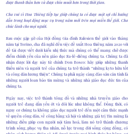
được thanh thản hơn và được chín muồi hơn trong thời gian.
Cha vui vì Hoa Thiêng tiếp tục giúp chúng ta có được một sợi chỉ hướng
dẫn trong hoạt động mục vụ trong năm mới trên mọi miền thế giới. Cha
chúc lành cho mọi người.
Sau cuộc gặp gỡ của Hội đồng Gia đình Salesien thế giới vào tháng
năm tại Torino, cha đã nghĩ đến việc đề xuất Hoa thiêng năm 2020 với
đề tài được viết dưới kiểu nhị thức mà chúng có thể mang chở được
điểm chính yếu của nền giáo dục Sa-lê-diêng chúng ta. Chúng ta đã
nhận được lời dạy này từ chính Don Bosco: hãy giúp những thanh
thiếu niên và người trẻ của chúng ta trở thành “những kyto hữu tốt
và công dân lương thiện”. Chúng ta phải ngày càng đào sâu căn tính là
những người loan báo tin mừng và những nhà giáo dục đức tin của
chúng ta.
Ngày nay, việc trở thành tông đồ và những nhà truyền giáo cho
người trẻ đang dần yếu ớt và đôi lúc như không thể. Đồng thời, có
nguy cơ chúng ta không giáo dục người trẻ đến một cảm thức mạnh
về quyền công dân, về công bằng xã hội và những giá trị Tin mừng là
những điều giúp con người nội tâm hoá, làm nó trở thành chương
trình sống, phục vụ tha nhân, nỗ lực trong đời sống cộng đồng, có
nhân cách lương thiện và “dị ứng” trước mọi hình thức hư hỏng, sự