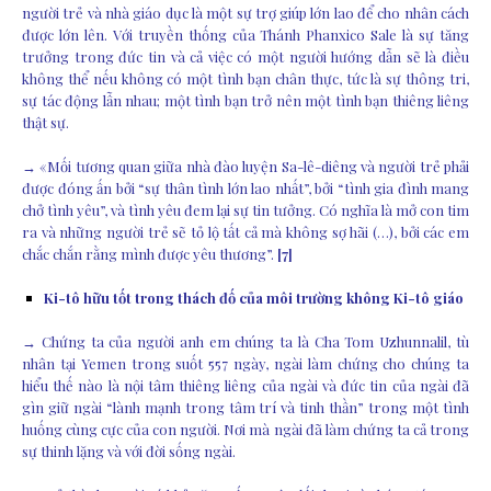
người trẻ và nhà giáo dục là một sự trợ giúp lớn lao để cho nhân cách
được lớn lên. Với truyền thống của Thánh Phanxico Sale là sự tăng
trưởng trong đức tin và cả việc có một người hướng dẫn sẽ là điều
không thể nếu không có một tình bạn chân thực, tức là sự thông tri,
sự tác động lẫn nhau; một tình bạn trở nên một tình bạn thiêng liêng
thật sự.
→ «Mối tương quan giữa nhà đào luyện Sa-lê-diêng và người trẻ phải
được đóng ấn bởi “sự thân tình lớn lao nhất”, bởi “tình gia đình mang
chở tình yêu”, và tình yêu đem lại sự tin tưởng. Có nghĩa là mở con tim
ra và những người trẻ sẽ tỏ lộ tất cả mà không sợ hãi (…), bởi các em
chắc chắn rằng mình được yêu thương”.
[7]
Ki-tô hữu tốt trong thách đố của môi trường không Ki-tô giáo
→ Chứng ta của người anh em chúng ta là Cha Tom Uzhunnalil, tù
nhân tại Yemen trong suốt 557 ngày, ngài làm chứng cho chúng ta
hiểu thế nào là nội tâm thiêng liêng của ngài và đức tin của ngài đã
gìn giữ ngài “lành mạnh trong tâm trí và tinh thần” trong một tình
huống cùng cực của con người. Nơi mà ngài đã làm chứng ta cả trong
sự thinh lặng và với đời sống ngài.