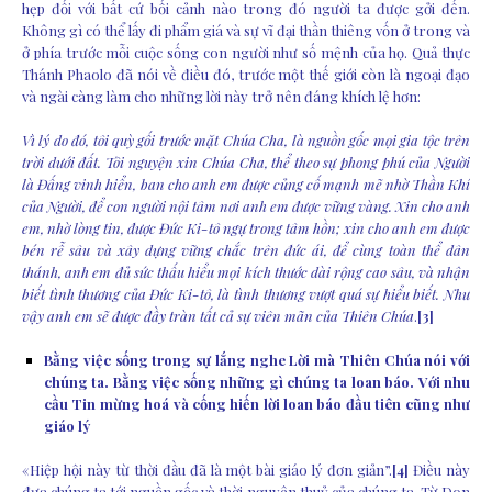
hẹp đối với bất cứ bối cảnh nào trong đó người ta được gởi đến.
Không gì có thể lấy đi phẩm giá và sự vĩ đại thần thiêng vốn ở trong và
ở phía trước mỗi cuộc sống con người như số mệnh của họ. Quả thực
Thánh Phaolo đã nói về điều đó, trước một thế giới còn là ngoại đạo
và ngài càng làm cho những lời này trở nên đáng khích lệ hơn:
Vì lý do đó, tôi quỳ gối trước mặt Chúa Cha, là nguồn gốc mọi gia tộc trên
trời dưới đất. Tôi nguyện xin Chúa Cha, thể theo sự phong phú của Người
là Đấng vinh hiển, ban cho anh em được củng cố mạnh mẽ nhờ Thần Khí
của Người, để con người nội tâm nơi anh em được vững vàng. Xin cho anh
em, nhờ lòng tin, được Đức Ki-tô ngự trong tâm hồn; xin cho anh em được
bén rễ sâu và xây dựng vững chắc trên đức ái, để cùng toàn thể dân
thánh, anh em đủ sức thấu hiểu mọi kích thước dài rộng cao sâu, và nhận
biết tình thương của Đức Ki-tô, là tình thương
vượt quá sự hiểu biết. Như
vậy anh em sẽ được đầy tràn tất cả sự viên mãn của Thiên Chúa
.
[3]
Bằng việc sống trong sự lắng nghe Lời mà Thiên Chúa nói với
chúng ta. Bằng việc sống những gì chúng ta loan báo. Với nhu
cầu Tin mừng hoá và cống hiến lời loan báo đầu tiên cũng như
giáo lý
«Hiệp hội này từ thời đầu đã là một bài giáo lý đơn giản”.
[4]
Điều này
đưa chúng ta tới nguồn gốc và thời nguyên thuỷ của chúng ta. Từ Don