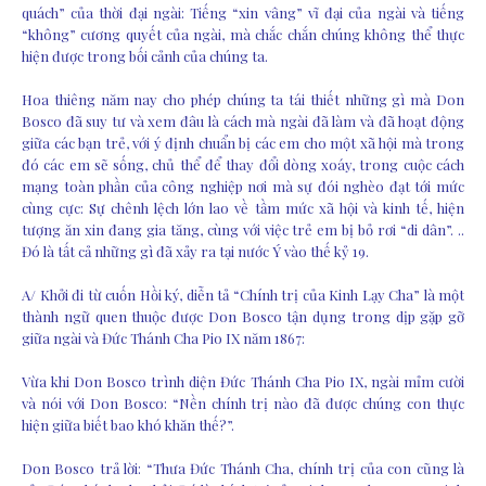
quách” của thời đại ngài: Tiếng “xin vâng” vĩ đại của ngài và tiếng
“không” cương quyết của ngài, mà chắc chắn chúng không thể thực
hiện được trong bối cảnh của chúng ta.
Hoa thiêng năm nay cho phép chúng ta tái thiết những gì mà Don
Bosco đã suy tư và xem đâu là cách mà ngài đã làm và đã hoạt động
giữa các bạn trẻ, với ý định chuẩn bị các em cho một xã hội mà trong
đó các em sẽ sống, chủ thể để thay đổi dòng xoáy, trong cuộc cách
mạng toàn phần của công nghiệp nơi mà sự đói nghèo đạt tới mức
cùng cực: Sự chênh lệch lớn lao về tầm mức xã hội và kinh tế, hiện
tượng ăn xin đang gia tăng, cùng với việc trẻ em bị bỏ rơi “di dân”. ..
Đó là tất cả những gì đã xảy ra tại nước Ý vào thế kỷ 19.
A/ Khởi đi từ cuốn Hồi ký, diễn tả “Chính trị của Kinh Lạy Cha” là một
thành ngữ quen thuộc được Don Bosco tận dụng trong dịp gặp gỡ
giữa ngài và Đức Thánh Cha Pio IX năm 1867:
Vừa khi Don Bosco trình diện Đức Thánh Cha Pio IX, ngài mỉm cười
và nói với Don Bosco: “Nền chính trị nào đã được chúng con thực
hiện giữa biết bao khó khăn thế?”.
Don Bosco trả lời: “Thưa Đức Thánh Cha, chính trị của con cũng là