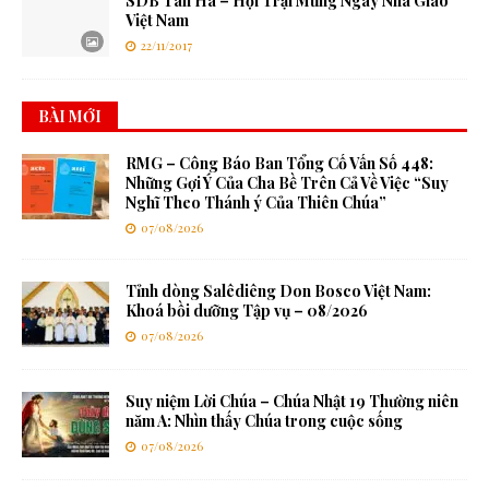
SDB Tân Hà – Hội Trại Mừng Ngày Nhà Giáo
Việt Nam
22/11/2017
BÀI MỚI
RMG – Công Báo Ban Tổng Cố Vấn Số 448:
Những Gợi Ý Của Cha Bề Trên Cả Về Việc “Suy
Nghĩ Theo Thánh ý Của Thiên Chúa”
07/08/2026
Tỉnh dòng Salêdiêng Don Bosco Việt Nam:
Khoá bồi dưỡng Tập vụ – 08/2026
07/08/2026
Suy niệm Lời Chúa – Chúa Nhật 19 Thường niên
năm A: Nhìn thấy Chúa trong cuộc sống
07/08/2026