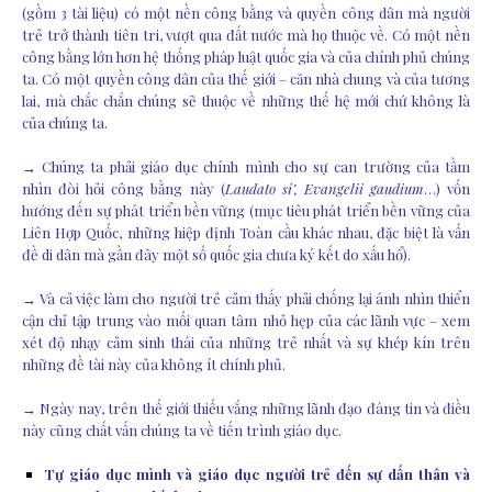
(gồm 3 tài liệu) có một nền công bằng và quyền công dân mà người
trẻ trở thành tiên tri, vượt qua đất nước mà họ thuộc về. Có một nền
công bằng lớn hơn hệ thống pháp luật quốc gia và của chính phủ chúng
ta. Có một quyền công dân của thế giới – căn nhà chung và của tương
lai, mà chắc chắn chúng sẽ thuộc về những thế hệ mới chứ không là
của chúng ta.
→ Chúng ta phải giáo dục chính mình cho sự can trường của tầm
nhìn đòi hỏi công bằng này (
Laudato si’, Evangelii gaudium
…) vốn
hướng đến sự phát triển bền vững (mục tiêu phát triển bền vững của
Liên Hợp Quốc, những hiệp định Toàn cầu khác nhau, đặc biệt là vấn
đề di dân mà gần đây một số quốc gia chưa ký kết do xấu hổ).
→ Và cả việc làm cho người trẻ cảm thấy phải chống lại ánh nhìn thiển
cận chỉ tập trung vào mối quan tâm nhỏ hẹp của các lãnh vực – xem
xét độ nhạy cảm sinh thái của những trẻ nhất và sự khép kín trên
những đề tài này của không ít chính phủ.
→ Ngày nay, trên thế giới thiếu vắng những lãnh đạo đáng tin và điều
này cũng chất vấn chúng ta về tiến trình giáo dục.
Tự giáo dục mình và giáo dục người trẻ đến sự dấn thân và