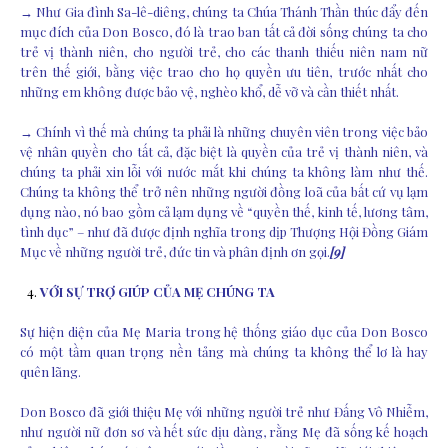
→ Như Gia đình Sa-lê-diêng, chúng ta Chúa Thánh Thần thúc đẩy đến
mục đích của Don Bosco, đó là trao ban tất cả đời sống chúng ta cho
trẻ vị thành niên, cho người trẻ, cho các thanh thiếu niên nam nữ
trên thế giới, bằng việc trao cho họ quyền ưu tiên, trước nhất cho
những em không được bảo vệ, nghèo khổ, dễ vỡ và cần thiết nhất.
→ Chính vì thế mà chúng ta phải là những chuyên viên trong việc bảo
vệ nhân quyền cho tất cả, đặc biệt là quyền của trẻ vị thành niên, và
chúng ta phải xin lỗi với nước mắt khi chúng ta không làm như thế.
Chúng ta không thể trở nên những người đồng loã của bất cứ vụ lạm
dụng nào, nó bao gồm cả lạm dụng về “quyền thế, kinh tế, lương tâm,
tình dục” – như đã được định nghĩa trong dịp Thượng Hội Đồng Giám
Mục về những người trẻ, đức tin và phân định ơn gọi.
[9]
VỚI SỰ TRỢ GIÚP CỦA MẸ CHÚNG TA
Sự hiện diện của Mẹ Maria trong hệ thống giáo dục của Don Bosco
có một tầm quan trọng nền tảng mà chúng ta không thể lơ là hay
quên lãng.
Don Bosco đã giới thiệu Mẹ với những người trẻ như Đấng Vô Nhiễm,
như người nữ đơn sơ và hết sức dịu dàng, rằng Mẹ đã sống kế hoạch