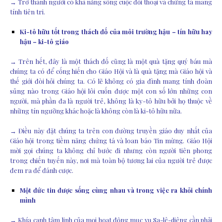
→ Trở thành người có khả năng sống cuộc đối thoại và chứng tá mang
tính tiên tri.
Ki-tô hữu tốt trong thách đố của môi trường hậu – tín hữu hay
hậu – ki-tô giáo
→ Trên hết, đây là một thách đố cũng là một quà tặng quý báu mà
chúng ta có để cống hiến cho Giáo Hội và là quà tặng mà Giáo hội và
thế giới đòi hỏi chúng ta. Có lẽ không có gia đình mang tính đoàn
sủng nào trong Giáo hội lôi cuốn được một con số lớn những con
người, mà phần đa là người trẻ, không là ky-tô hữu bởi họ thuộc về
những tín ngưỡng khác hoặc là không còn là ki-tô hữu nữa.
→ Điều này đặt chúng ta trên con đường truyền giáo duy nhất của
Giáo hội trong tiềm năng chứng tá và loan báo Tin mừng. Giáo Hội
mời gọi chúng ta không chỉ bước đi nhưng còn người tiên phong
trong chiến tuyến này, nơi mà toàn bộ tương lai của người trẻ được
đem ra để đánh cược.
Một đức tin được sống cùng nhau và trong việc ra khỏi chính
mình
→ Khía cạnh tâm linh của mọi hoạt động mục vụ Sa-lê-diêng cần phải