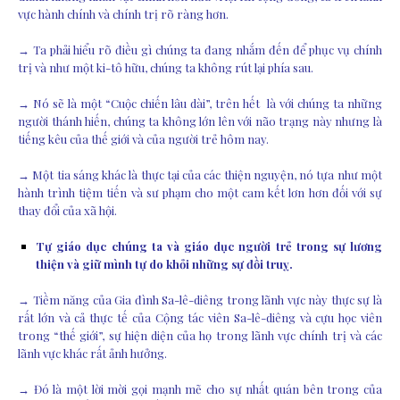
vực hành chính và chính trị rõ ràng hơn.
→ Ta phải hiểu rõ điều gì chúng ta đang nhắm đến để phục vụ chính
trị và như một ki-tô hữu, chúng ta không rút lại phía sau.
→ Nó sẽ là một “Cuộc chiến lâu dài”, trên hết là với chúng ta những
người thánh hiến, chúng ta không lớn lên với não trạng này nhưng là
tiếng kêu của thế giới và của người trẻ hôm nay.
→ Một tia sáng khác là thực tại của các thiện nguyện, nó tựa như một
hành trình tiệm tiến và sư phạm cho một cam kết lơn hơn đối với sự
thay đổi của xã hội.
Tự giáo dục chúng ta và giáo dục người trẻ trong sự lương
thiện và giữ mình tự do khỏi những sự đồi truỵ.
→ Tiềm năng của Gia đình Sa-lê-diêng trong lãnh vực này thực sự là
rất lớn và cả thực tế của Cộng tác viên Sa-lê-diêng và cựu học viên
trong “thế giới”, sự hiện diện của họ trong lãnh vực chính trị và các
lãnh vực khác rất ảnh hưởng.
→ Đó là một lời mời gọi mạnh mẽ cho sự nhất quán bên trong của