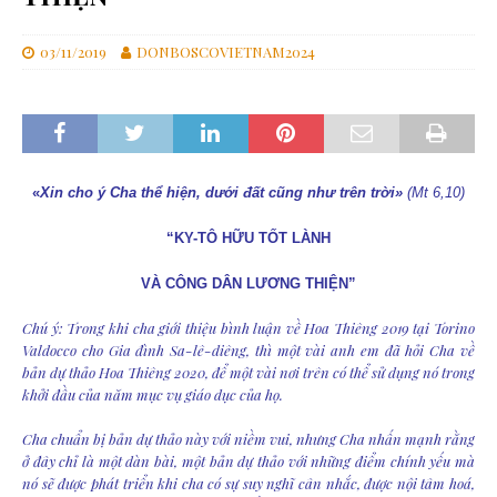
03/11/2019
DONBOSCOVIETNAM2024
«
Xin cho ý Cha thể hiện, dưới đất cũng như trên trời»
(Mt 6,10)
“KY-TÔ HỮU TỐT LÀNH
VÀ CÔNG DÂN LƯƠNG THIỆN”
Chú ý: Trong khi cha giới thiệu bình luận về Hoa Thiêng 2019 tại Torino
Valdocco cho Gia đình Sa-lê-diêng, thì một vài anh em đã hỏi Cha về
bản dự thảo Hoa Thiêng 2020, để một vài nơi trên có thể sử dụng nó trong
khởi đầu của năm mục vụ giáo dục của họ.
Cha chuẩn bị bản dự thảo này với niềm vui, nhưng Cha nhấn mạnh rằng
ở đây chỉ là một dàn bài, một bản dự thảo với những điểm chính yếu mà
nó sẽ được phát triển khi cha có sự suy nghĩ cân nhắc, được nội tâm hoá,