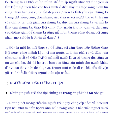
lôi chúng ta ra khỏi chính mình, để ôm ấp người khác với tình yêu và
tìm kiếm sự thiện hảo cho họ. Chính vì điều này mà việc sống niềm tin
cùng nhau bao giờ cũng tốt đẹp và sự diễn tả tình yêu của chúng ta
trong đời sống cộng đoàn bằng việc chia sẻ với người trẻ về tình cảm
của chúng ta, thời gian của chúng ta, đức tin của chúng ta và mối lo
lắng của chúng ta. Giáo Hội cung ứng nhiều không gian và đa dạng
các không gian để chúng ta sống niềm tin trong cộng đoàn, bởi cùng
nhau, mọi sự đều trở nên dễ dàng”.
[8]
→ Đây là một lời mời thực sự để sống với cảm thức hiệp thông Giáo
Hội ngày càng mãnh liệt, nơi mà người ta khám phá ra và đánh giá
cách cao nhất về QUÀ TẶNG mà mỗi người là và có trong đời sống và
ơn gọi của họ, chỉ khi họ trao ban quà tặng của mình cho người khác,
dùng quà tặng này để phục vụ, trong một cuộc ‘đi ra’ bắt đầu để gặp
gỡ trước hết là những người thân cận nhất…
NGƯỜI CÔNG DÂN LƯƠNG THIỆN
Những người trẻ chờ đợi chúng ta trong “ngôi nhà Sự Sống”
→ Những nỗi mong chờ của người trẻ ngày càng cấp bách và nhiều bi
kịch nếu như ta nhìn họ với ánh nhìn rộng khắp. Chắc chắn người ta có
thể nói rằng dân số trẻ trong thế giới chưa bao giờ đông đúc như