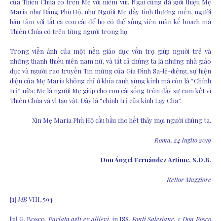
của Thiên Chúa có trên Mẹ với niềm vui. Ngài cũng đã giới thiệu Mẹ
Maria như Đấng Phù Hộ, như Người Mẹ đầy tình thương mến, người
bận tâm với tất cả con cái để họ có thể sống viên mãn kế hoạch mà
Thiên Chúa có trên từng người trong họ.
Trong viễn ảnh của một nền giáo dục vốn trợ giúp người trẻ và
những thanh thiếu niên nam nữ, và tất cả chúng ta là những nhà giáo
dục và người rao truyền Tin mừng của Gia Đình Sa-lê-diêng, sự hiện
diện của Mẹ Maria không chỉ ở khía cạnh sùng kính mà còn là “Chính
trị” nữa: Mẹ là người Mẹ giúp cho con cái sống tròn đầy sự cam kết vì
Thiên Chúa và vì tạo vật. Đây là “chính trị của kinh Lạy Cha”.
Xin Mẹ Maria Phù Hộ cầu bầu cho hết thảy mọi người chúng ta.
Roma, 24 luglio 2019
Don Ángel Fernández Artime, S.D.B.
Rettor Maggiore
[1]
MB
VIII, 594
[2]
G. Bosco,
Parlata agli ex allievi
, in ISS,
Fonti Salesiane. 1. Don Bosco