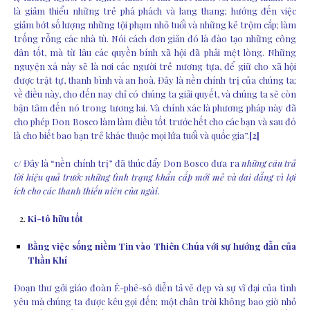
là giảm thiểu những trẻ phá phách và lang thang; hướng đến việc
giảm bớt số lượng những tội phạm nhỏ tuổi và những kẻ trộm cắp; làm
trống rỗng các nhà tù. Nói cách đơn giản đó là đào tạo những công
dân tốt, mà từ lâu các quyền bính xã hội đã phải mệt lòng. Những
nguyện xá này sẽ là nơi các người trẻ nương tựa, để giữ cho xã hội
được trật tự, thanh bình và an hoà. Đây là nền chính trị của chúng ta;
về điều này, cho đến nay chỉ có chúng ta giải quyết, và chúng ta sẽ còn
bận tâm đến nó trong tương lai. Và chính xác là phương pháp này đã
cho phép Don Bosco làm làm điều tốt trước hết cho các bạn và sau đó
là cho biết bao bạn trẻ khác thuộc mọi lứa tuổi và quốc gia”.
[2]
c/ Đây là “nền chính trị” đã thúc đẩy Don Bosco đưa ra
những câu trả
lời hiệu quả trước những tình trạng khẩn cấp mới mẻ và dai dẳng vì lợi
ích cho các thanh thiếu niên của ngài
.
Ki-tô hữu tốt
Bằng việc sống niềm Tin vào Thiên Chúa với sự hướng dẫn của
Thần Khí
Đoạn thư gởi giáo đoàn Ê-phê-sô diễn tả vẻ đẹp và sự vĩ đại của tình
yêu mà chúng ta được kêu gọi đến; một chân trời không bao giờ nhỏ