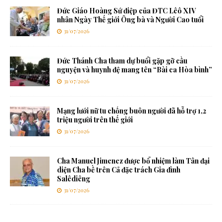
Đức Giáo Hoàng Sứ điệp của ĐTC Lêô XIV
nhân Ngày Thế giới Ông bà và Người Cao tuổi
31/07/2026
Đức Thánh Cha tham dự buổi gặp gỡ cầu
nguyện và huynh đệ mang tên “Bài ca Hòa bình”
31/07/2026
Mạng lưới nữ tu chống buôn người đã hỗ trợ 1,2
triệu người trên thế giới
31/07/2026
Cha Manuel Jimenez được bổ nhiệm làm Tân đại
diện Cha bề trên Cả đặc trách Gia đình
Salêdiêng
31/07/2026