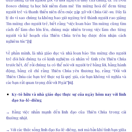
Bosco chúng ta học hỏi niềm đam mê Tin mừng hoá để đem từng
người trẻ và thanh thiếu niên đến cuộc gặp gỡ với Chúa Giê-su. Đây là
lý do vì sao chúng ta không bao giờ ngừng trở thành người rao giảng
Tin mừng cho người trẻ, biết rằng “việc loan báo Tin mừng cũng tìm
cách để làm cho lớn lên, chúng mặc nhiên trong việc làm cho từng
người và kế hoạch của Thiên Chúa trên họ được đón nhận cách
nghiêm túc”.
[5]
Về phần mình, là nhà giáo dục và nhà loan báo Tin mừng cho người
trẻ đòi hỏi chúng ta có kinh nghiệm cá nhân về tình yêu Thiên Chúa
trước hết, để rồi chúng ta có thể nói với người trẻ bằng lời, bằng hành
động, bằng cử chỉ rằng Thiên Chúa yêu thương họ, rằng “Đối với
Thiên Chúa các bạn trẻ thực sự là quý giá, các bạn không vô nghĩa và
các bạn rất quan trọng đối với Ngài”
[6]
.
Ky-tô hữu và nhà giáo dục thực sự của ngày hôm nay với linh
đạo Sa-lê-diêng
→ Bằng việc nhấn mạnh đến linh đạo của Thiên Chúa trong cái
thường nhật.
→ Với các thức sống linh đạo Sa-lê-diêng, nơi mà bầu khí tình bạn giữa