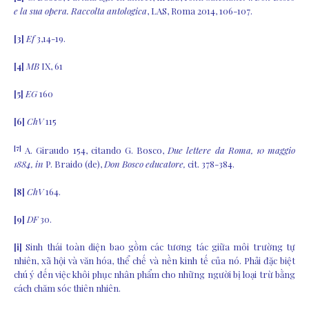
e la sua opera. Raccolta antologica
, LAS, Roma 2014, 106-107.
[3]
Ef
3,14-19.
[4]
MB
IX, 61
[5]
EG
160
[6]
ChV
115
[7]
A. Giraudo 154, citando G. Bosco,
Due lettere da Roma, 10 maggio
1884, in
P. Braido (de),
Don Bosco educatore,
cit. 378-384.
[8]
ChV
164.
[9]
DF
30.
[i]
Sinh thái toàn diện bao gồm các tương tác giữa môi trường tự
nhiên, xã hội và văn hóa, thể chế và nền kinh tế của nó. Phải đặc biệt
chú ý đến việc khôi phục nhân phẩm cho những người bị loại trừ bằng
cách chăm sóc thiên nhiên.