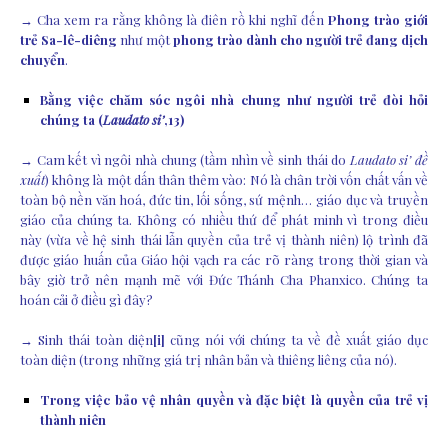
→ Cha xem ra rằng không là điên rồ khi nghĩ đến
Phong trào giới
trẻ Sa-lê-diêng
như một
phong trào dành cho người trẻ đang dịch
chuyển
.
Bằng việc chăm sóc ngôi nhà chung như người trẻ đòi hỏi
chúng ta (
Laudato si’
,13)
→ Cam kết vì ngôi nhà chung (tầm nhìn về sinh thái do
Laudato si’ đề
xuất
) không là một dấn thân thêm vào: Nó là chân trời vốn chất vấn về
toàn bộ nền văn hoá, đức tin, lối sống, sứ mệnh… giáo dục và truyền
giáo của chúng ta. Không có nhiều thứ để phát minh vì trong điều
này (vừa về hệ sinh thái lẫn quyền của trẻ vị thành niên) lộ trình đã
được giáo huấn của Giáo hội vạch ra các rõ ràng trong thời gian và
bây giờ trở nên mạnh mẽ với Đức Thánh Cha Phanxico. Chúng ta
hoán cải ở điều gì đây?
→ Sinh thái toàn diện
[i]
cũng nói với chúng ta về đề xuất giáo dục
toàn diện (trong những giá trị nhân bản và thiêng liêng của nó).
Trong việc bảo vệ nhân quyền và đặc biệt là quyền của trẻ vị
thành niên