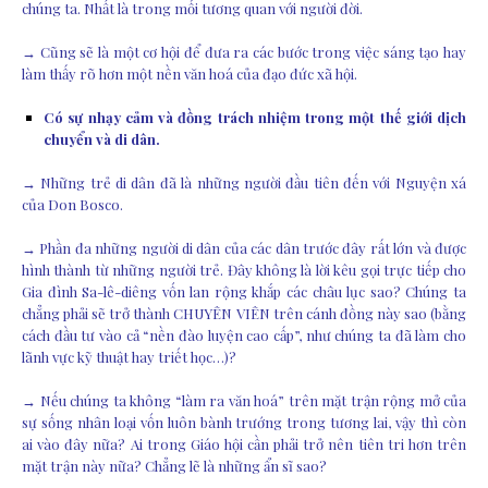
chúng ta. Nhất là trong mối tương quan với người đời.
→ Cũng sẽ là một cơ hội để đưa ra các bước trong việc sáng tạo hay
làm thấy rõ hơn một nền văn hoá của đạo đức xã hội.
Có sự nhạy cảm và đồng trách nhiệm trong một thế giới dịch
chuyển và di dân.
→ Những trẻ di dân đã là những người đầu tiên đến với Nguyện xá
của Don Bosco.
→ Phần đa những người di dân của các dân trước đây rất lớn và được
hình thành từ những người trẻ. Đây không là lời kêu gọi trực tiếp cho
Gia đình Sa-lê-diêng vốn lan rộng khắp các châu lục sao? Chúng ta
chẳng phải sẽ trở thành CHUYÊN VIÊN trên cánh đồng này sao (bằng
cách đầu tư vào cả “nền đào luyện cao cấp”, như chúng ta đã làm cho
lãnh vực kỹ thuật hay triết học…)?
→ Nếu chúng ta không “làm ra văn hoá” trên mặt trận rộng mở của
sự sống nhân loại vốn luôn bành trướng trong tương lai, vậy thì còn
ai vào đây nữa? Ai trong Giáo hội cần phải trở nên tiên tri hơn trên
mặt trận này nữa? Chẳng lẽ là những ẩn sĩ sao?