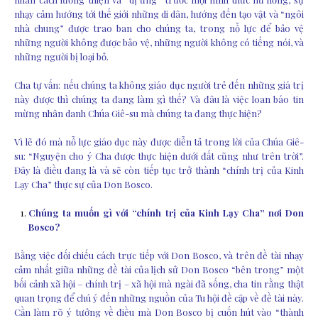
nhạy cảm hướng tới thế giới những di dân, hướng đến tạo vật và “ngôi
nhà chung” được trao ban cho chúng ta, trong nỗ lực để bảo vệ
những người không được bảo vệ, những người không có tiếng nói, và
những người bị loại bỏ.
Cha tự vấn: nếu chúng ta không giáo dục người trẻ đến những giá trị
này được thì chúng ta đang làm gì thế? Và đâu là việc loan báo tin
mừng nhân danh Chúa Giê-su mà chúng ta đang thực hiện?
Vì lẽ đó mà nỗ lực giáo dục này được diễn tả trong lời của Chúa Giê-
su: “Nguyện cho ý Cha được thực hiện dưới đất cũng như trên trời”.
Đây là điều đang là và sẽ còn tiếp tục trở thành “chính trị của Kinh
Lạy Cha” thực sự của Don Bosco.
Chúng ta muốn gì với “chính trị của Kinh Lạy Cha” nơi Don
Bosco?
Bằng việc đối chiếu cách trực tiếp với Don Bosco, và trên đề tài nhạy
cảm nhất giữa những đề tài của lịch sử Don Bosco “bên trong” một
bối cảnh xã hội – chính trị – xã hội mà ngài đã sống, cha tin rằng thật
quan trọng để chú ý đến những nguồn của Tu hội đề cập về đề tài này.
Cần làm rõ ý tưởng về điều mà Don Bosco bị cuốn hút vào “thành