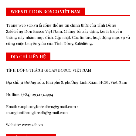
WEBSITE DON BOSCO VIỆT NAM
Trang web sdb.vn là cổng thông tin chính thức của Tỉnh Dòng
Salêdiêng Don Bosco Việt Nam. Chúng tôi xây dựng kênh truyền
thông này nhằm mục đích: Cập nhật: Các tin tức, hoạt động mục vụ và
công cuộc truyền giáo của Tỉnh Dòng Salêdiêng.
ĐỊA CHỈ LIÊN HỆ
TỈNH DÒNG THÁNH GIOAN BOSCO VIỆT NAM
Địa chỉ: 31 Đường số 2, Khu phố 8, phường Linh Xuân, HCM, Việt Nam
Hotline: (+84) 093.123.2994
Email: vanphongtinhsdbvn@gmail.com /
mangluoithongtinsdb@gmail.com
Website: www.sdb.vn