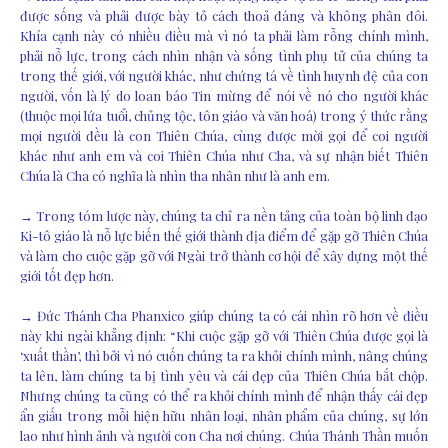
được sống và phải được bày tỏ cách thoả đáng và không phân đôi.
Khía cạnh này có nhiều điều mà vì nó ta phải làm rỗng chính mình,
phải nỗ lực, trong cách nhìn nhận và sống tình phụ tử của chúng ta
trong thế giới, với người khác, như chứng tá về tình huynh đệ của con
người, vốn là lý do loan báo Tin mừng để nói về nó cho người khác
(thuộc mọi lứa tuổi, chủng tộc, tôn giáo và văn hoá) trong ý thức rằng
mọi người đều là con Thiên Chúa, cùng được mời gọi để coi người
khác như anh em và coi Thiên Chúa như Cha, và sự nhận biết Thiên
Chúa là Cha có nghĩa là nhìn tha nhân như là anh em.
→ Trong tóm lược này, chúng ta chỉ ra nền tảng của toàn bộ linh đạo
Ki-tô giáo là nỗ lực biến thế giới thành địa điểm để gặp gỡ Thiên Chúa
và làm cho cuộc gặp gỡ với Ngài trở thành cơ hội để xây dựng một thế
giới tốt đẹp hơn.
→ Đức Thánh Cha Phanxico giúp chúng ta có cái nhìn rõ hơn về điều
này khi ngài khẳng định: “Khi cuộc gặp gỡ với Thiên Chúa được gọi là
‘xuất thần’, thì bởi vì nó cuốn chúng ta ra khỏi chính mình, nâng chúng
ta lên, làm chúng ta bị tình yêu và cái đẹp của Thiên Chúa bắt chộp.
Nhưng chúng ta cũng có thể ra khỏi chính mình để nhận thấy cái đẹp
ẩn giấu trong mỗi hiện hữu nhân loại, nhân phẩm của chúng, sự lớn
lao như hình ảnh và người con Cha nơi chúng. Chúa Thánh Thần muốn