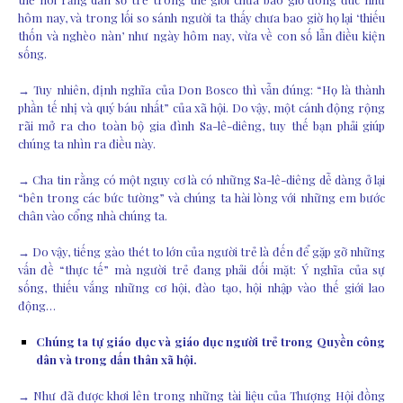
hôm nay, và trong lối so sánh người ta thấy chưa bao giờ họ lại ‘thiếu
thốn và nghèo nàn’ như ngày hôm nay, vừa về con số lẫn điều kiện
sống.
→ Tuy nhiên, định nghĩa của Don Bosco thì vẫn đúng: “Họ là thành
phần tế nhị và quý báu nhất” của xã hội. Do vậy, một cánh động rộng
rãi mở ra cho toàn bộ gia đình Sa-lê-diêng, tuy thế bạn phải giúp
chúng ta nhìn ra điều này.
→ Cha tin rằng có một nguy cơ là có những Sa-lê-diêng dễ dàng ở lại
“bên trong các bức tường” và chúng ta hài lòng với những em bước
chân vào cổng nhà chúng ta.
→ Do vậy, tiếng gào thét to lớn của người trẻ là đến để gặp gỡ những
vấn đề “thực tế” mà người trẻ đang phải đối mặt: Ý nghĩa của sự
sống, thiếu vắng những cơ hội, đào tạo, hội nhập vào thế giới lao
động…
Chúng ta tự giáo dục và giáo dục người trẻ trong Quyền công
dân và trong dấn thân xã hội.
→ Như đã được khơi lên trong những tài liệu của Thượng Hội đồng