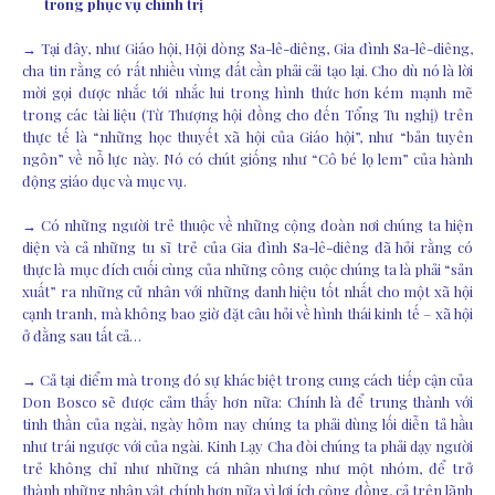
trong phục vụ chính trị
→ Tại đây, như Giáo hội, Hội dòng Sa-lê-diêng, Gia đình Sa-lê-diêng,
cha tin rằng có rất nhiều vùng đất cần phải cải tạo lại. Cho dù nó là lời
mời gọi được nhắc tới nhắc lui trong hình thức hơn kém mạnh mẽ
trong các tài liệu (Từ Thượng hội đồng cho đến Tổng Tu nghị) trên
thực tế là “những học thuyết xã hội của Giáo hội”, như “bản tuyên
ngôn” về nỗ lực này. Nó có chút giống như “Cô bé lọ lem” của hành
động giáo dục và mục vụ.
→ Có những người trẻ thuộc về những cộng đoàn nơi chúng ta hiện
diện và cả những tu sĩ trẻ của Gia đình Sa-lê-diêng đã hỏi rằng có
thực là mục đích cuối cùng của những công cuộc chúng ta là phải “sản
xuất” ra những cử nhân với những danh hiệu tốt nhất cho một xã hội
cạnh tranh, mà không bao giờ đặt câu hỏi về hình thái kinh tế – xã hội
ở đằng sau tất cả…
→ Cả tại điểm mà trong đó sự khác biệt trong cung cách tiếp cận của
Don Bosco sẽ được cảm thấy hơn nữa: Chính là để trung thành với
tinh thần của ngài, ngày hôm nay chúng ta phải dùng lối diễn tả hầu
như trái ngược với của ngài. Kinh Lạy Cha đòi chúng ta phải dạy người
trẻ không chỉ như những cá nhân nhưng như một nhóm, để trở
thành những nhân vật chính hơn nữa vì lợi ích cộng đồng, cả trên lãnh