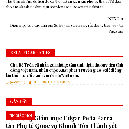
Thu thập những dữ liệu để có thể mở án kiện xin phong thánh Tử đạo
cho em Akash Bashir, cựu học viên Don Bosco tại Pakistan
NEXT
Diện mạo của các anh em Sư huynh Salêdiêng rất đáng trân quý tại
Pakistan
RELATED ARTICLES
Cha Bề Trên cả nhắn gửi những tâm tình thân thương đến tỉnh
dòng Việt nam, nhân cuộc Xuất phát Truyền giáo Salêdiêng
lần thứ 150 với 7 anh em đến từ Việt nam.
30/09/2019
DONBOSCOVIETNAM2024
GẦN ĐÂY
TIN GIÁO HỘI
Đức Tổng Giám mục Edgar Peña Parra,
tân Phụ tá Quốc vụ Khanh Tòa Thánh yết