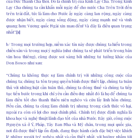
của Đức Thánh Cha thôi. Đó là chính trị của Kinh Lạy Cha. Trong Kinh
Lạy Cha chúng ta cầu khẩn mỗi ngày để cho nước Cha Trên Trời đến
trên trái đất, tức là làm cho Nước ấy ngày càng lan rộng, ngày càng
được nhận biết, ngày càng sống động, ngày càng mạnh mẽ và vinh
quang hơn: Vương quốc Ngài xin mau đến! Và đây là điều quan trọng
nhất”.
[1]
b/ Trong mọi trường hợp, niềm xác tín này được chúng ta hiểu trong
chiều sâu và trong mọi ý nghĩa (như chúng ta sẽ phát triển trong bản
văn hoa thiêng), cũng được soi sáng bởi những tư tưởng khác của
Don Bosco như sau:
“Chúng ta không thực sự làm chính trị với những công cuộc của
chúng ta; chúng ta tôn trọng quyền bính được thiết lập, chúng ta tuân
thủ với những luật cần tuân thủ, chúng ta đóng thuế và chúng ta tiếp
tục tiến bước trong khi chỉ yêu cầu điều duy nhất đó là họ để chúng ta
làm điều tốt cho thanh thiếu niên nghèo và cứu lấy linh hồn chúng.
Nếu cần, chúng ta cũng làm chính trị nhưng trong cách thức vô hại,
ngoài ra còn có lợi cho mọi chính phủ. Chính trị được định nghĩa là
khoa học và nghệ thuật lãnh đạo tốt của nhà Nước. Bây giờ, công cuộc
Nguyện xá ở Ý, Pháp, Tây Ban Nha và Mỹ châu, trong mọi quốc gia,
nơi đã được thiết lập ổn định, đang thực hành cách đặc biệt việc khích
lệ những người trẻ nghèo nhất và cần thiết nhất, với hướng nhắm tới