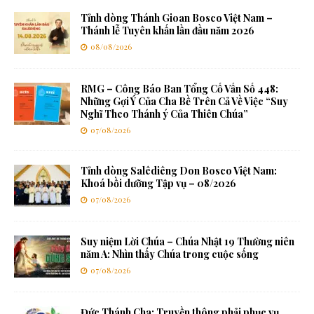
Tỉnh dòng Thánh Gioan Bosco Việt Nam –
Thánh lễ Tuyên khấn lần đầu năm 2026
08/08/2026
RMG – Công Báo Ban Tổng Cố Vấn Số 448:
Những Gợi Ý Của Cha Bề Trên Cả Về Việc “Suy
Nghĩ Theo Thánh ý Của Thiên Chúa”
07/08/2026
Tỉnh dòng Salêdiêng Don Bosco Việt Nam:
Khoá bồi dưỡng Tập vụ – 08/2026
07/08/2026
Suy niệm Lời Chúa – Chúa Nhật 19 Thường niên
năm A: Nhìn thấy Chúa trong cuộc sống
07/08/2026
Đức Thánh Cha: Truyền thông phải phục vụ