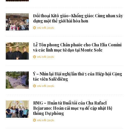
Đối thoại Kitô giáo–Khổng giáo: Cùng nhau xây
dựng một thế giới hài hòa hơn
06/08/2026
Lễ Tôn phong Chân phước cho Cha Elia Comini
và các linh mục tử đạo tại Monte Sole
06/08/2026
Ý – Nhìn lại Hội nghị lần thứ 5 của Hiệp hội Cộng
tác viên Salêdiêng
06/08/2026
RMG – Huấn từ Buổi tối của Cha Rafael
Bejarano: Hoán cải mục vụ để cập nhật Hệ
thống Dự phòng
06/08/2026