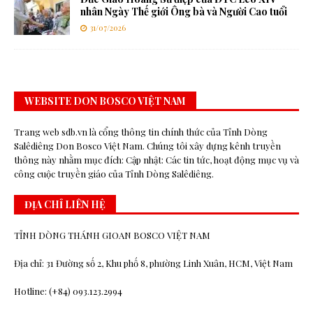
nhân Ngày Thế giới Ông bà và Người Cao tuổi
31/07/2026
WEBSITE DON BOSCO VIỆT NAM
Trang web sdb.vn là cổng thông tin chính thức của Tỉnh Dòng
Salêdiêng Don Bosco Việt Nam. Chúng tôi xây dựng kênh truyền
thông này nhằm mục đích: Cập nhật: Các tin tức, hoạt động mục vụ và
công cuộc truyền giáo của Tỉnh Dòng Salêdiêng.
ĐỊA CHỈ LIÊN HỆ
TỈNH DÒNG THÁNH GIOAN BOSCO VIỆT NAM
Địa chỉ: 31 Đường số 2, Khu phố 8, phường Linh Xuân, HCM, Việt Nam
Hotline: (+84) 093.123.2994