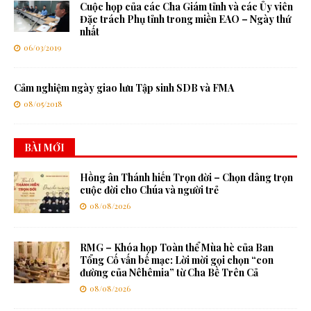
Cuộc họp của các Cha Giám tỉnh và các Ủy viên
Đặc trách Phụ tỉnh trong miền EAO – Ngày thứ
nhất
06/03/2019
Cảm nghiệm ngày giao lưu Tập sinh SDB và FMA
08/05/2018
BÀI MỚI
Hồng ân Thánh hiến Trọn đời – Chọn dâng trọn
cuộc đời cho Chúa và người trẻ
08/08/2026
RMG – Khóa họp Toàn thể Mùa hè của Ban
Tổng Cố vấn bế mạc: Lời mời gọi chọn “con
đường của Nêhêmia” từ Cha Bề Trên Cả
08/08/2026