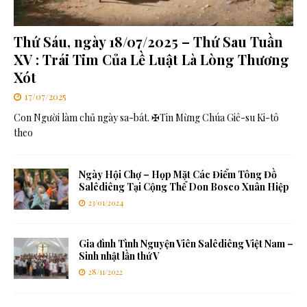
Thứ Sáu, ngày 18/07/2025 – Thứ Sau Tuần
XV : Trái Tim Của Lề Luật Là Lòng Thương
Xót
17/07/2025
Con Người làm chủ ngày sa-bát. ✠Tin Mừng Chúa Giê-su Ki-tô
theo
Ngày Hội Chợ – Họp Mặt Các Điểm Tông Đồ
Salêdiêng Tại Cộng Thể Don Bosco Xuân Hiệp
23/01/2024
Gia đình Tình Nguyện Viên Salêdiêng Việt Nam –
Sinh nhật lần thứ V
28/11/2022