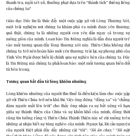
thanh tra, ngồi xét xử, thưởng phạt dựa trên “thành tích” thiêng liêng
của chúng ta?
Giáo dục Đức tin là thúc đẩy một cuộc gặp gỡ với Lòng Thương Xót,
một trải nghiệm nơi chúng ta khám phá ra mình được yêu thương;
quả thật, chúng ta là những người con yêu dấu ngay cả trong sự
mỏng giòn của mình. Loan báo Tin Mừng nghĩa là dẫn đưa người trẻ
vào mối tương quan đầy lòng thương xót này. Thiên Chúa không đợi
chúng ta trở nên hoàn hảo mới yêu thương; trái lại, sự phong phú của
Tình Yêu Ngài được biểu lộ chính qua sự nghèo hèn của chúng ta. Đây
là Tin Mừng mà chúng ta phải loan báo: một mối tương quan biến đổi
từ bên trong.
Tương quan bắt đầu từ lòng khiêm nhường
Lòng khiêm nhường của người thu thuế là điều kiện làm cho cuộc gặp
gỡ với Thiên Chúa trở nên khả thi. Việc ông đứng “đằng xa” và “chẳng
dám ngước mắt lên trời” cho thấy ông nhận ra sự bất xứng vô hạn
giữa sự thánh thiện của Chúa và sự khốn khổ của mình, đồng thời
cũng tin tưởng rằng vị Thiên Chúa Thánh Thiện này sẽ cúi xuống trên
những ai nhận biết sự túng nghèo của mình. Ngược lại, lời cầu nguyện
của người Biệt phái đầy dẫy những cái “tôi”:
“Tôi ăn chay,” “Tôi nộp
thuế thập phân.”
Ông đã xây dựng căn tính tôn giáo của mình trên sự