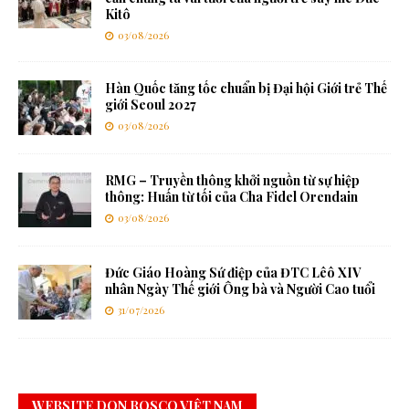
Kitô
03/08/2026
Hàn Quốc tăng tốc chuẩn bị Đại hội Giới trẻ Thế
giới Seoul 2027
03/08/2026
RMG – Truyền thông khởi nguồn từ sự hiệp
thông: Huấn từ tối của Cha Fidel Orendain
03/08/2026
Đức Giáo Hoàng Sứ điệp của ĐTC Lêô XIV
nhân Ngày Thế giới Ông bà và Người Cao tuổi
31/07/2026
WEBSITE DON BOSCO VIỆT NAM