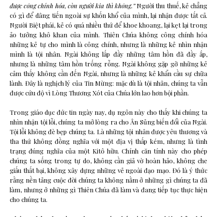
được công chính hóa, còn người kia thì không.”
Người thu thuế, kẻ chẳng
có gì để dâng tiến ngoài sự khốn khổ của mình, lại nhận được tất cả.
Người Biệt phái, kẻ có quá nhiều thứ để khoe khoang, lại kẹt lại trong
ảo tưởng khô khan của mình. Thiên Chúa không công chính hóa
những kẻ tự cho mình là công chính, nhưng là những kẻ nhìn nhận
mình là tội nhân. Ngài không lấp đầy những tâm hồn đã đầy ắp,
nhưng là những tâm hồn trống rỗng. Ngài không gặp gỡ những kẻ
cảm thấy không cần đến Ngài, nhưng là những kẻ khẩn cầu sự chữa
lành. Đây là nghịch lý của Tin Mừng: mặc dù là tội nhân, chúng ta vẫn
được cứu độ vì Lòng Thương Xót của Chúa lớn lao hơn bội phần.
Trong giáo dục đức tin ngày nay, dụ ngôn này cho thấy khi chúng ta
nhìn nhận tội lỗi, chúng ta mở lòng ra cho Ân Sủng biến đổi của Ngài.
Tội lỗi không đè bẹp chúng ta. Là những tội nhân được yêu thương và
tha thứ không đồng nghĩa với một địa vị thấp kém, nhưng là tình
trạng đúng nghĩa của một Kitô hữu. Chính căn tính này cho phép
chúng ta sống trong tự do, không cần giả vờ hoàn hảo, không che
giấu thất bại, không xây dựng những vẻ ngoài đạo mạo. Đó là ý thức
rằng nền tảng cuộc đời chúng ta không nằm ở những gì chúng ta đã
làm, nhưng ở những gì Thiên Chúa đã làm và đang tiếp tục thực hiện
cho chúng ta.