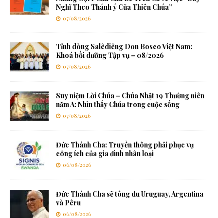
Nghĩ Theo Thánh ý Của Thiên Chúa”
07/08/2026
Tỉnh dòng Salêdiêng Don Bosco Việt Nam:
Khoá bồi dưỡng Tập vụ – 08/2026
07/08/2026
Suy niệm Lời Chúa – Chúa Nhật 19 Thường niên
năm A: Nhìn thấy Chúa trong cuộc sống
07/08/2026
Đức Thánh Cha: Truyền thông phải phục vụ
công ích của gia đình nhân loại
06/08/2026
Đức Thánh Cha sẽ tông du Uruguay, Argentina
và Pêru
06/08/2026