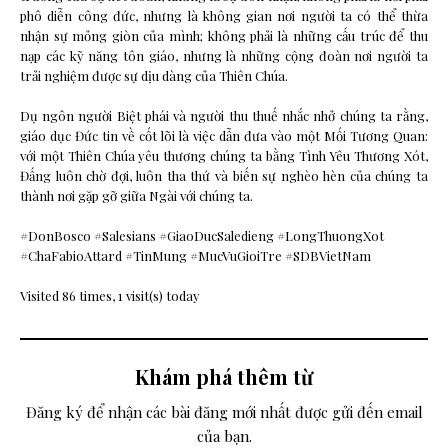
phô diễn công đức, nhưng là không gian nơi người ta có thể thừa
nhận sự mỏng giòn của mình; không phải là những cấu trúc để thu
nạp các kỹ năng tôn giáo, nhưng là những cộng đoàn nơi người ta
trải nghiệm được sự dịu dàng của Thiên Chúa.
Dụ ngôn người Biệt phái và người thu thuế nhắc nhở chúng ta rằng,
giáo dục Đức tin về cốt lõi là việc dẫn đưa vào một Mối Tương Quan:
với một Thiên Chúa yêu thương chúng ta bằng Tình Yêu Thương Xót,
Đấng luôn chờ đợi, luôn tha thứ và biến sự nghèo hèn của chúng ta
thành nơi gặp gỡ giữa Ngài với chúng ta.
#DonBosco #Salesians #GiaoDucSaledieng #LongThuongXot
#ChaFabioAttard #TinMung #MucVuGioiTre #SDBVietNam
Visited 86 times, 1 visit(s) today
Khám phá thêm từ
Đăng ký để nhận các bài đăng mới nhất được gửi đến email
của bạn.