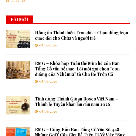
17/11/2019
BÀI MỚI
Hồng ân Thánh hiến Trọn đời – Chọn dâng trọn
cuộc đời cho Chúa và người trẻ
08/08/2026
RMG – Khóa họp Toàn thể Mùa hè của Ban
Tổng Cố vấn bế mạc: Lời mời gọi chọn “con
đường của Nêhêmia” từ Cha Bề Trên Cả
08/08/2026
Tỉnh dòng Thánh Gioan Bosco Việt Nam –
Thánh lễ Tuyên khấn lần đầu năm 2026
08/08/2026
RMG – Công Báo Ban Tổng Cố Vấn Số 448:
Những Gợi Ý Của Cha Bề Trên Cả Về Việc “Suy