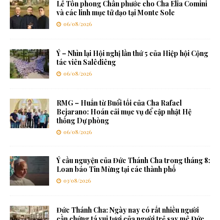
Lễ Tôn phong Chân phước cho Cha Elia Comini
và các linh mục tử đạo tại Monte Sole
06/08/2026
Ý – Nhìn lại Hội nghị lần thứ 5 của Hiệp hội Cộng
tác viên Salêdiêng
06/08/2026
RMG – Huấn từ Buổi tối của Cha Rafael
Bejarano: Hoán cải mục vụ để cập nhật Hệ
thống Dự phòng
06/08/2026
Ý cầu nguyện của Đức Thánh Cha trong tháng 8:
Loan báo Tin Mừng tại các thành phố
03/08/2026
Đức Thánh Cha: Ngày nay có rất nhiều người
cần chứng tá vui tươi của người trẻ say mê Đức