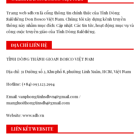
Trang web sdb.vn là cổng thông tin chính thức của Tỉnh Dòng
Salêdiêng Don Bosco Việt Nam. Chúng tôi xây dựng kênh truyền
thông này nhằm mục đích: Cập nhật: Các tin tức, hoạt động mục vụ và
công cuộc truyền giáo của Tỉnh Dòng Salêdiêng.
ĐỊA CHỈ LIÊN HỆ
TỈNH DÒNG THÁNH GIOAN BOSCO VIỆT NAM
Địa chỉ: 31 Đường số 2, Khu phố 8, phường Linh Xuân, HCM, Việt Nam
Hotline: (+84) 093.123.2994
Email: vanphongtinhsdbvn@gmail.com /
mangluoithongtinsdb@gmail.com
Website: www.sdb.vn
LIÊN KẾT WEBSITE