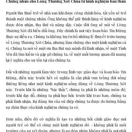
Chứng nhân cho Lòng Thương Xót Chúa từ kinh nghiệm bản thân
Người thu thuế trở về nhà sau khi được công chính hóa, tất yếu sẽ trở
thành một chứng nhân. Ông không thể giữ thinh lặng về kinh nghiệm
được đón nhận, tha thứ và nâng dậy. Cuộc đời ông sẽ nói về Lòng
Thương Xót đã biến đổi ông. Đây chính là nơi việc loan báo Tin Mừng
thực sự diễn ra. Chúng ta không tuyên bố những lý thuyết trừu tượng
về Lòng Thương Xót Chúa, nhưng làm chứng cho một kinh nghiệm cá
vị. Chúng ta nói về một ơn tha thứ mà mình đã lãnh nhận, về một Tình
Yêu đã tìm kiếm và gặp gỡ chúng ta, về một mối tương quan đã mang
lại ý nghĩa cho sự tồn tại của chúng ta.
Đối với những người làm việc trong lĩnh vực giáo dục và loan báo Tin
Mừng, điều này trước hết có nghĩa là cần phải vun trồng đời sống
thiêng liêng như một kinh nghiệm sống động về Lòng Thương Xót
này. Trước khi là những “bậc thầy”, chúng ta phải là những môn đệ;
trước khi dạy dỗ, chúng ta phải học hỏi; trước khi trao ban, chúng ta
phải lãnh nhận. Sự đáng tin của sứ điệp chúng ta được đo lường bằng
sự chân thực của kinh nghiệm chúng ta có.
Hơn nữa, điều đó có nghĩa là tạo ra những bối cảnh giáo dục nơi
người trẻ có thể có cùng một kinh nghiệm đó – không phải là môi
trường của sự xét đoán, nhưng là sự đón nhận; không phải là nơi phải