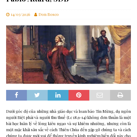
14/03/2026
Don Bosco
Dưới góc độ của những nhà giáo dục và loan báo Tin Mừng, dụ ngôn
người Biệt phái và người thu thuế (Lc 18,9-14) không đơn thuần là một
bài học luân lý về lòng kiêu ngạo và sự khiêm nhường, nhưng còn là
một mặc khải sâu sắc về cách Thiên Chúa đến gặp gỡ chúng ta và cách
chúng ta được mời gọi để thông truyền kinh nghiệm biến đổi này cho