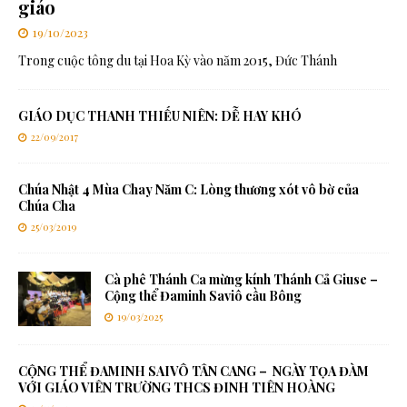
giáo
19/10/2023
Trong cuộc tông du tại Hoa Kỳ vào năm 2015, Đức Thánh
GIÁO DỤC THANH THIẾU NIÊN: DỄ HAY KHÓ
22/09/2017
Chúa Nhật 4 Mùa Chay Năm C: Lòng thương xót vô bờ của
Chúa Cha
25/03/2019
Cà phê Thánh Ca mừng kính Thánh Cả Giuse –
Cộng thể Đaminh Saviô cầu Bông
19/03/2025
CỘNG THỂ ĐAMINH SAIVÔ TÂN CANG – NGÀY TỌA ĐÀM
VỚI GIÁO VIÊN TRƯỜNG THCS ĐINH TIÊN HOÀNG