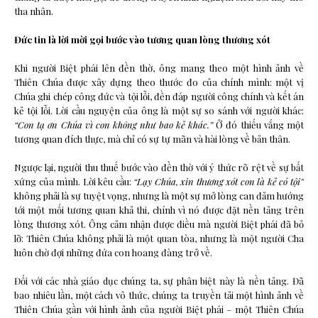
tha nhân.
Đức tin là lời mời gọi bước vào tương quan lòng thương xót
Khi người Biệt phái lên đền thờ, ông mang theo một hình ảnh về
Thiên Chúa được xây dựng theo thước đo của chính mình: một vị
Chúa ghi chép công đức và tội lỗi, đền đáp người công chính và kết án
kẻ tội lỗi. Lời cầu nguyện của ông là một sự so sánh với người khác:
“Con tạ ơn Chúa vì con không như bao kẻ khác.”
Ở đó thiếu vắng một
tương quan đích thực, mà chỉ có sự tự mãn và hài lòng về bản thân.
Ngược lại, người thu thuế bước vào đền thờ với ý thức rõ rệt về sự bất
xứng của mình. Lời kêu cầu:
“Lạy Chúa, xin thương xót con là kẻ có tội”
không phải là sự tuyệt vọng, nhưng là một sự mở lòng can đảm hướng
tới một mối tương quan khả thi, chính vì nó được đặt nền tảng trên
lòng thương xót. Ông cảm nhận được điều mà người Biệt phái đã bỏ
lỡ: Thiên Chúa không phải là một quan tòa, nhưng là một người Cha
luôn chờ đợi những đứa con hoang đàng trở về.
Đối với các nhà giáo dục chúng ta, sự phân biệt này là nền tảng. Đã
bao nhiêu lần, một cách vô thức, chúng ta truyền tải một hình ảnh về
Thiên Chúa gần với hình ảnh của người Biệt phái – một Thiên Chúa