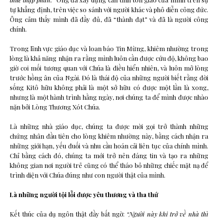
tự khẳng định, trên việc so sánh với người khác và phô diễn công đức.
Ông cảm thấy mình đã đầy đủ, đã “thành đạt” và đã là người công
chính.
Trong lĩnh vực giáo dục và loan báo Tin Mừng, khiêm nhường trong
lòng là khả năng nhận ra rằng mình luôn cần được cứu độ, không bao
giờ coi mối tương quan với Chúa là điều hiển nhiên, và luôn mở lòng
trước hồng ân của Ngài. Đó là thái độ của những người biết rằng đời
sống Kitô hữu không phải là một sở hữu có được một lần là xong,
nhưng là một hành trình hằng ngày, nơi chúng ta để mình được nhào
nặn bởi Lòng Thương Xót Chúa.
Là những nhà giáo dục, chúng ta được mời gọi trở thành những
chứng nhân đầu tiên cho lòng khiêm nhường này, bằng cách nhận ra
những giới hạn, yếu đuối và nhu cầu hoán cải liên tục của chính mình.
Chỉ bằng cách đó, chúng ta mới trở nên đáng tin và tạo ra những
không gian nơi người trẻ cũng có thể tháo bỏ những chiếc mặt nạ để
trình diện với Chúa đúng như con người thật của mình.
Là những người tội lỗi được yêu thương và tha thứ
Kết thúc của dụ ngôn thật đầy bất ngờ:
“Người này khi trở về nhà thì