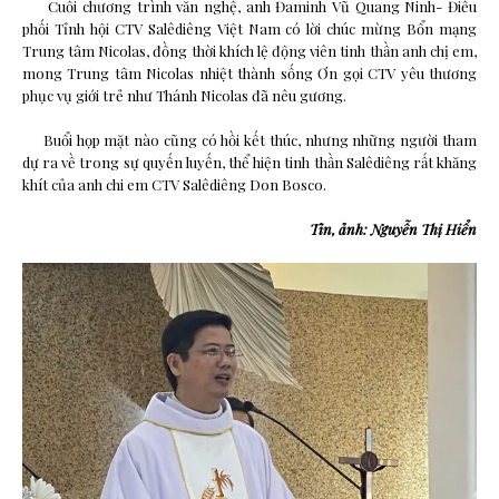
Cuối chương trình văn nghệ, anh Đaminh Vũ Quang Ninh- Điều
phối Tỉnh hội CTV Salêdiêng Việt Nam có lời chúc mừng Bổn mạng
Trung tâm Nicolas, đồng thời khích lệ động viên tinh thần anh chị em,
mong Trung tâm Nicolas nhiệt thành sống Ơn gọi CTV yêu thương
phục vụ giới trẻ như Thánh Nicolas đã nêu gương.
Buổi họp mặt nào cũng có hồi kết thúc, nhưng những người tham
dự ra về trong sự quyến luyến, thể hiện tinh thần Salêdiêng rất khăng
khít của anh chi em CTV Salêdiêng Don Bosco.
Tin, ảnh: Nguyễn Thị Hiển