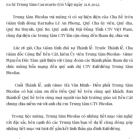
ra từ Trung tâm Caravario (Gò Vấp) ngày 21.6.2022.
Trung tâm Nicolas vui mừng vì có sự hiện diện của Cha Bề trên
Giám tỉnh dòng Barnaba Lê An Phong, Quý Cha ủy viên, Quý cha,
Quý Sư Huynh, Quý Sơ, Quý anh chị Hội Đồng Tỉnh CTV Việt Nam,
cùng đại diện các trung tâm CTV lân cận cùng đến tham dự, chia vui.
Lúc 18 giờ, Cha Giám tỉnh chủ sự Thánh lễ. Trước Thánh lễ, Cha
Giám đốc Cộng thể Bến Cát, kiêm Ủy viên Trung tâm Nicolas- Giuse
Nguyễn Đức Tâm giới thiệu với Cộng đoàn các thành phần tham dự và
chúc mừng bổn mạng đến quý anh chị CTV Salêdiêng Trung tâm
Nicolas.
Cuối Thánh lễ, anh Giuse Hà Văn Minh- Điều phối Trung tâm
Nicolas có bài cám ơn đến Đến Quý bề trên cùng quý khách. Sau
thánh lễ Quý bề trên cùng mọi người vào hội trường giáo xứ Bến Cát
chung chia niềm vui với anh chị em Trung tâm CTV Nicolas.
Trong tiệc mừng, Trung tâm Nicolas có những tiết mục văn nghệ
rất đặc sắc, bên cạnh đó các Trung tâm bạn về dự lễ cũng đóng góp
những tiết mục vui tươi để gắn kết tinh thần gia đình Salêdiêng.