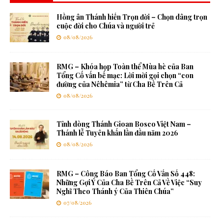
Hồng ân Thánh hiến Trọn đời – Chọn dâng trọn
cuộc đời cho Chúa và người trẻ
08/08/2026
RMG – Khóa họp Toàn thể Mùa hè của Ban
Tổng Cố vấn bế mạc: Lời mời gọi chọn “con
đường của Nêhêmia” từ Cha Bề Trên Cả
08/08/2026
Tỉnh dòng Thánh Gioan Bosco Việt Nam –
Thánh lễ Tuyên khấn lần đầu năm 2026
08/08/2026
RMG – Công Báo Ban Tổng Cố Vấn Số 448:
Những Gợi Ý Của Cha Bề Trên Cả Về Việc “Suy
Nghĩ Theo Thánh ý Của Thiên Chúa”
07/08/2026