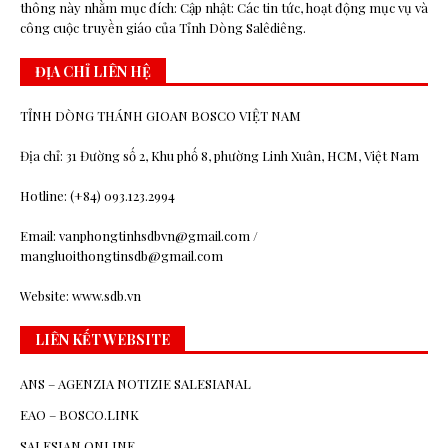
thông này nhằm mục đích: Cập nhật: Các tin tức, hoạt động mục vụ và
công cuộc truyền giáo của Tỉnh Dòng Salêdiêng.
ĐỊA CHỈ LIÊN HỆ
TỈNH DÒNG THÁNH GIOAN BOSCO VIỆT NAM
Địa chỉ: 31 Đường số 2, Khu phố 8, phường Linh Xuân, HCM, Việt Nam
Hotline: (+84) 093.123.2994
Email: vanphongtinhsdbvn@gmail.com /
mangluoithongtinsdb@gmail.com
Website: www.sdb.vn
LIÊN KẾT WEBSITE
ANS – AGENZIA NOTIZIE SALESIANAL
EAO – BOSCO.LINK
SALESIAN ONLINE