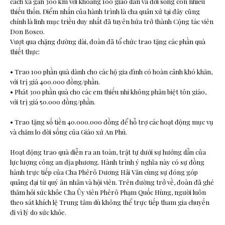
cách xa gần 300 km với khoảng 100 giáo dân và đời sống còn nhiều
thiếu thốn. Điểm nhấn của hành trình là cha quản xứ tại đây cũng
chính là linh mục triều duy nhất đã tuyên hứa trở thành Cộng tác viên
Don Bosco.
Vượt qua chặng đường dài, đoàn đã tổ chức trao tặng các phần quà
thiết thực:
• Trao 100 phần quà dành cho các hộ gia đình có hoàn cảnh khó khăn,
với trị giá 400.000 đồng/phần.
• Phát 300 phần quà cho các em thiếu nhi không phân biệt tôn giáo,
với trị giá 50.000 đồng/phần.
• Trao tặng số tiền 40.000.000 đồng để hỗ trợ các hoạt động mục vụ
và chăm lo đời sống của Giáo xứ An Phú.
Hoạt động trao quà diễn ra an toàn, trật tự dưới sự hướng dẫn của
lực lượng công an địa phương. Hành trình ý nghĩa này có sự đồng
hành trực tiếp của Cha Phêrô Dương Hải Văn cùng sự đóng góp
quảng đại từ quý ân nhân và hội viên. Trên đường trở về, đoàn đã ghé
thăm hỏi sức khỏe Cha Ủy viên Phêrô Phạm Quốc Hùng, người luôn
theo sát khích lệ Trung tâm dù không thể trực tiếp tham gia chuyến
đi vì lý do sức khỏe.