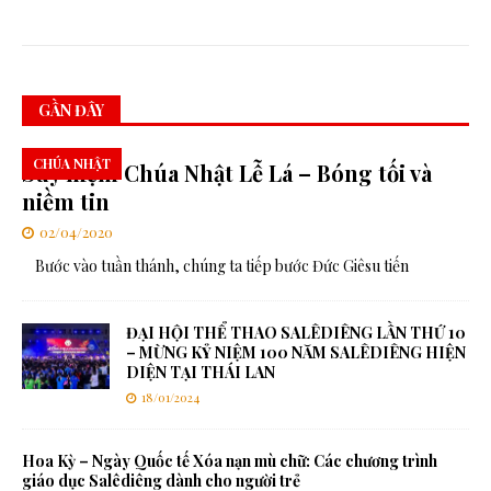
c
GẦN ĐÂY
CHÚA NHẬT
Suy niệm Chúa Nhật Lễ Lá – Bóng tối và
niềm tin
02/04/2020
Bước vào tuần thánh, chúng ta tiếp bước Đức Giêsu tiến
ĐẠI HỘI THỂ THAO SALÊDIÊNG LẦN THỨ 10
– MỪNG KỶ NIỆM 100 NĂM SALÊDIÊNG HIỆN
DIỆN TẠI THÁI LAN
18/01/2024
Hoa Kỳ – Ngày Quốc tế Xóa nạn mù chữ: Các chương trình
giáo dục Salêdiêng dành cho người trẻ