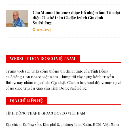
Cha Manuel Jimenez được bổ nhiệm làm Tân đại
diện Cha bề trên Cả đặc trách Gia đình
Salêdiêng
31/07/2026
WEBSITE DON BOSCO VIỆT NAM
Trang web sdb.vn là cổng thông tin chính thức của Tỉnh Dòng
Salêdiêng Don Bosco Việt Nam. Chúng tôi xây dựng kênh truyền
thông này nhằm mục đích: Cập nhật: Các tin tức, hoạt động mục vụ và
công cuộc truyền giáo của Tỉnh Dòng Salêdiêng.
ĐỊA CHỈ LIÊN HỆ
TỈNH DÒNG THÁNH GIOAN BOSCO VIỆT NAM
Địa chỉ: 31 Đường số 2, Khu phố 8, phường Linh Xuân, HCM, Việt Nam