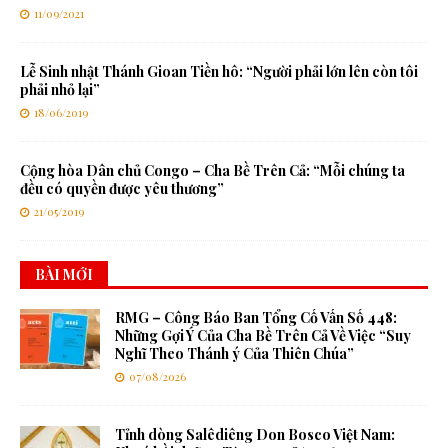
11/09/2021
Lễ Sinh nhật Thánh Gioan Tiền hô: “Người phải lớn lên còn tôi
phải nhỏ lại”
18/06/2019
Cộng hòa Dân chủ Congo – Cha Bề Trên Cả: “Mỗi chúng ta
đều có quyền được yêu thương”
21/05/2019
BÀI MỚI
RMG – Công Báo Ban Tổng Cố Vấn Số 448:
Những Gợi Ý Của Cha Bề Trên Cả Về Việc “Suy
Nghĩ Theo Thánh ý Của Thiên Chúa”
07/08/2026
Tỉnh dòng Salêdiêng Don Bosco Việt Nam: