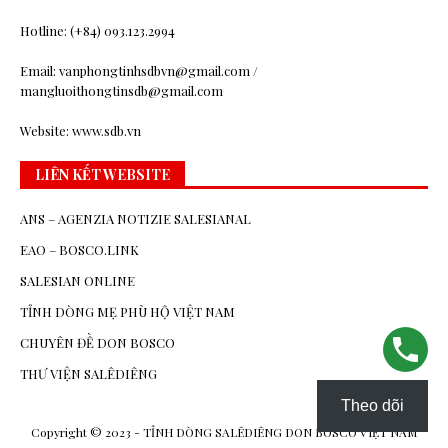
Hotline: (+84) 093.123.2994
Email: vanphongtinhsdbvn@gmail.com /
mangluoithongtinsdb@gmail.com
Website: www.sdb.vn
LIÊN KẾT WEBSITE
ANS – AGENZIA NOTIZIE SALESIANAL
EAO – BOSCO.LINK
SALESIAN ONLINE
TỈNH DÒNG MẸ PHÙ HỘ VIỆT NAM
CHUYÊN ĐỀ DON BOSCO
THƯ VIỆN SALÊDIÊNG
Theo dõi
Copyright © 2023 - TỈNH DÒNG SALÊDIÊNG DON BOSCO VIỆT NAM