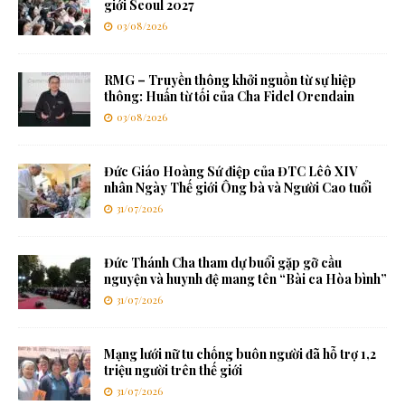
giới Seoul 2027
03/08/2026
RMG – Truyền thông khởi nguồn từ sự hiệp
thông: Huấn từ tối của Cha Fidel Orendain
03/08/2026
Đức Giáo Hoàng Sứ điệp của ĐTC Lêô XIV
nhân Ngày Thế giới Ông bà và Người Cao tuổi
31/07/2026
Đức Thánh Cha tham dự buổi gặp gỡ cầu
nguyện và huynh đệ mang tên “Bài ca Hòa bình”
31/07/2026
Mạng lưới nữ tu chống buôn người đã hỗ trợ 1,2
triệu người trên thế giới
31/07/2026