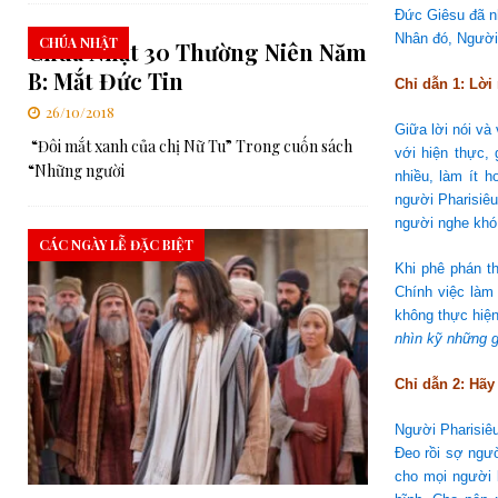
Đức Giêsu đã nh
Nhân đó, Người 
CHÚA NHẬT
Chúa Nhật 30 Thường Niên Năm
B: Mắt Đức Tin
Chỉ dẫn 1: Lời 
26/10/2018
Giữa lời nói và
“Đôi mắt xanh của chị Nữ Tu” Trong cuốn sách
với hiện thực, 
“Những người
nhiều, làm ít 
người Pharisiêu
người nghe khó
CÁC NGÀY LỄ ĐẶC BIỆT
Khi phê phán t
Chính việc làm
không thực hiện
nhìn kỹ những g
Chỉ dẫn 2: Hãy
Người Pharisiêu
Đeo rồi sợ ngườ
cho mọi người 