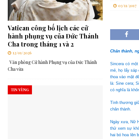
03/11/2017
[ 06/08/2026 ]
Đối thoại Kitô giáo–Khổng giáo: Cùng nhau xây d
[ 06/08/2026 ]
Lễ Tôn phong Chân phước cho Cha Elia Comini và 
Vatican công bố lịch các cử
[ 07/08/2026 ]
RMG – Công Báo Ban Tổng Cố Vấn Số 448: Những
hành phụng vụ của Đức Thánh
Chúa”
TRUNG ƯƠNG
Cha trong tháng 1 và 2
Chân thành, ng
12/01/2026
Văn phòng Cử hành Phụng vụ của Đức Thánh
Sincera có một
Cha vừa
mẻ, họ lấy sáp 
thoa vào mặt đ
là: Sine cera; S
TIN VÙNG
có nghĩa là khô
Tình thương giữ
chân thành.
Ngày xưa, Nữ H
thử xem sự khô
hai bó hoa lên