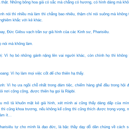
 thật. Những bông hoa giả có sắc mà chẳng có hương, có hình dáng mà khô
nh nói thì nhiều mà làm thì chẳng bao nhiêu, thậm chí nói suông mà không
nghiêm khắc với kẻ khác.
y, Đức Giêsu vạch trần sự giả hình của các Kinh sư, Pharisiêu.
họ nói mà không làm.
trị: Vì họ bó những gánh nặng lên vai người khác, còn chính họ thì không
oang: Vì họ làm mọi việc cốt để cho thiên hạ thấy.
nh: Vì họ ưa ngồi chỗ nhất trong đám tiệc, chiếm hàng ghế đầu trong hội
ỏi nơi cộng cộng, được thiên hạ gọi là Rápbi.
 mô tả khuôn mặt kẻ giả hình, xét mình ai cũng thấy dáng dấp của mìn
thì cũng khoa trương, nếu không kể công thì cũng thích được trọng vọng, 
làm ít…
arisiêu tự cho mình là đạo đức, là bậc thầy dạy dỗ dân chúng về cách 