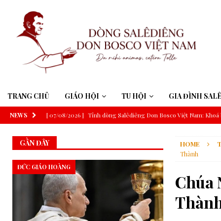
TRANG CHỦ
GIÁO HỘI
TU HỘI
GIA ĐÌNH SAL
NEWS
[ 07/08/2026 ]
Tỉnh dòng Salêdiêng Don Bosco Việt Nam: Khoá 
[ 07/08/2026 ]
Suy niệm Lời Chúa – Chúa Nhật 19 Thường niên 
GẦN ĐÂY
HOME
T
[ 06/08/2026 ]
Đức Thánh Cha: Truyền thông phải phục vụ công í
Thành
[ 06/08/2026 ]
Đức Thánh Cha sẽ tông du Uruguay, Argentina v
ĐỨC GIÁO HOÀNG
Chúa 
[ 06/08/2026 ]
Trí tuệ nhân tạo và trí tuệ Giáo hội theo thông đ
Thàn
[ 06/08/2026 ]
ĐHY Parolin tại Guatemala: Nói không với bất b
[ 06/08/2026 ]
GIÁO HỘI