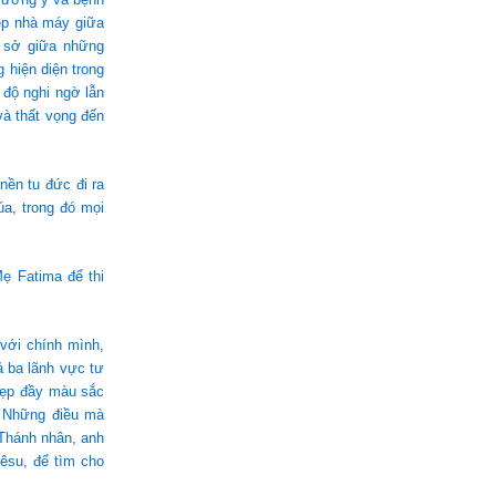
ệp nhà máy giữa
g sở giữa những
hiện diện trong
 độ nghi ngờ lẫn
và thất vọng đến
nền tu đức đi ra
a, trong đó mọi
Mẹ Fatima để thi
với chính mình,
ả ba lãnh vực tư
 đẹp đầy màu sắc
 Những điều mà
 Thánh nhân, anh
êsu, để tìm cho