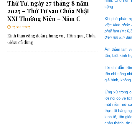
hĩnh. Cho nên 
Thứ Tư, ngày 27 tháng 8 năm
cộng.
2025 – Thứ Tư sau Chúa Nhật
XXI Thường Niên – Năm C
Khi phê phán n
việc lành phúc 
25/08/2025
phải làm
(Mt 6,
Kính thưa cộng đoàn phụng vụ, Hôm qua, Chúa
diện nơi kín đáo
Giêsu đã dùng
Âm thầm làm vi
tốn, biết kính 
Lời chỉ dẫn tr
tốn chỉ sống nh
giả hình, không
Ứng xử trong cá
lời nói có vẻ l
mặt niềm nở sau
thực tế hàng ng
kinh tế, tôn gi
chân thành, tín