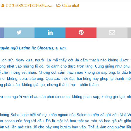
DONBOSCOVIETNAM2024
Chúa nhật
ựng một thế giới hài hòa hơn
GIÁO HỘI
các linh mục tử đạo tại Monte Sole
TIN SDB
 Gợi Ý Của Cha Bề Trên Cả Về Việc “Suy Nghĩ Theo Thánh ý Của Thiên
uyên ngữ Latinh là: Sincerus, a, um.
 lịch sử. Ngày xưa, người La mã thấy cột đá cẩm thạch nào không được n
ong nhét vào những lỗ đó, rồi đánh cho thực trơn láng. Cũng giống như phụ
ể che những vết nhăn. Những cột cẩm thạch nào không có sáp ong, là dấu t
ine: không, cera: sáp ong. Qua các thời đại, hai tiếng này ghép lại thành một
ng phấn sáp, không giả tạo, nhưng thành thực, chân thành.
a con người với nhau cần phải sinecera: không phấn sáp, không giả tạo, n
oàng Saba nghe biết về sự khôn ngoan của Salomon nên đã gởi đến Nhà Vu
n ngoan của ông tới đâu. Đó là một bó hoa thật và một bó hoa giả rất giố
 bàn và liền mở cửa để cho bầy ong bướm bay vào. Thế là đàn ong bướm liề