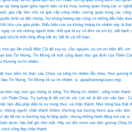
an tại hàng quán giữa người bán và kẻ mua; tương quan trong các xí nghi
uộc giai cấp làm chủ và giai cấp công nhân; tương quan trong các côn
quyền bính và dân chúng. Sự khủng hoàng này cũng có những dấu hiệu đang 
itô hữu của giáo phận. Biểu hiện của sự khủng hoảng tín nhiệm này là thái
 ngay cả với những người thân. Kết quả là sự cô đơn và ích kỷ, bất hạnh 
 quả nữa là một cộng đồng bất an, bất ổn và nỗi loạn…
mời gọi lần chuỗi Mân Côi để suy tư, cầu nguyện, và xin ơn biến đổi, với 
loan báo Tin Mừng, Tin Mừng về một cộng đoàn như gia đình của Thiên Chú
êu thương và tín nhiệm…
đặt trọn niềm tín thác vào Chúa, và sống tín nhiệm lẫn nhau, theo gương 
 báo Tin Mừng, Tin Mừng về sự tín nhiệm. (x. giaophanlongxuyen.org).
úa hôm nay mời gọi chúng ta sống “Tin Mừng tín nhiệm”, sống chân thành 
 với Thiên Chúa. Tư tưởng đi đôi với lời nói. Lời nói đi đôi với việc làm. C
 việc làm đều phải diễn tả sự trung thực và chân thành. Như bông hoa thật
m, những người chân thành khiêm nhường toả hương thơm qua việc làm.
vĩ đại đã nói ra thường hay bị lãng quên, nhưng những hành động mà các vị
 luôn được hậu thế ghi nhớ mãi. Hãy soi đời mình vào tấm gương Chúa Gi
 cách sống đẹp chân thành.