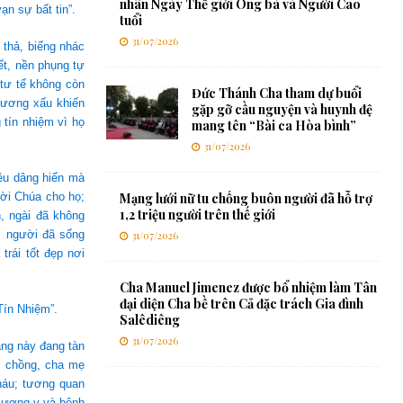
nhân Ngày Thế giới Ông bà và Người Cao
ạn sự bất tin”.
tuổi
31/07/2026
 thả, biếng nhác
iết, nền phụng tự
 tư tế không còn
Đức Thánh Cha tham dự buổi
gương xấu khiến
gặp gỡ cầu nguyện và huynh đệ
tín nhiệm vì họ
mang tên “Bài ca Hòa bình”
31/07/2026
yêu dâng hiến mà
lời Chúa cho họ;
Mạng lưới nữ tu chống buôn người đã hỗ trợ
1,2 triệu người trên thế giới
, ngài đã không
i người đã sống
31/07/2026
trái tốt đẹp nơi
Cha Manuel Jimenez được bổ nhiệm làm Tân
đại diện Cha bề trên Cả đặc trách Gia đình
ín Nhiệm”.
Salêdiêng
31/07/2026
ảng này đang tàn
i chồng, cha mẹ
cháu; tương quan
 lương y và bệnh