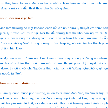
ìn thấy trong lối sống đạo của họ có những biểu hiện lệch lạc, giả hình làm 
đưa ra mấy chỉ dẫn thiết thực cho đời sống đạo:
nói đi đôi với việc làm
 việc làm thường có một khoảng cách rất lớn như giữa lý thuyết với thực h
giữa lý tưởng với thực tại. Nói thì dễ nhưng làm thì khó nên người ta để 
hoặc chỉ nói suông mà không làm hoặc còn tệ hơn khi việc làm mâu thuẫn 
 “
nói mà không làm
”. Trong những trường hợp ấy, nói về Đạo trở thành ph
 chấp nhận Đạo.
hái độ của người Pharisiêu, Đức Giêsu muốn dạy chúng ta đừng nói nhiều
 minh chứng Đạo thật, việc làm mới có sức thuyết phục. Lý thuyết dù có 
 được thì cũng vô ích. Người ta thích câu tục ngữ “
Đừng nghe những gì ngườ
ì người ta làm
“.
 làm một cách khiêm tốn
 làm gì cũng muốn phô trương, muốn tỏ ra mình đạo đức, họ đeo lề luật trên
i khác không nhìn thấy, họ phải đeo những hộp kinh thật lớn, may những tu
biết họ yêu mến lề luật, giữ đạo cặn kẽ. Thói phô trương biến thành tự p