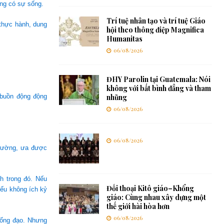
ng có sự sống.
Trí tuệ nhân tạo và trí tuệ Giáo
 thực hành, dung
hội theo thông điệp Magnifica
Humanitas
06/08/2026
ĐHY Parolin tại Guatemala: Nói
không với bất bình đẳng và tham
 buồn động động
nhũng
06/08/2026
06/08/2026
 đường, ưa được
h trong đó. Nếu
Đối thoại Kitô giáo–Khổng
nếu không ích kỷ
giáo: Cùng nhau xây dựng một
thế giới hài hòa hơn
06/08/2026
sống đạo. Nhưng