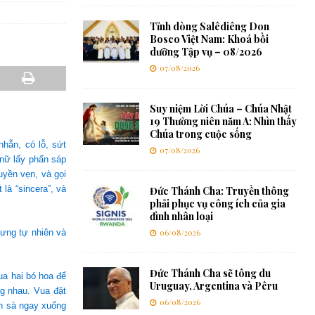
Tỉnh dòng Salêdiêng Don
Bosco Việt Nam: Khoá bồi
dưỡng Tập vụ – 08/2026
07/08/2026
Suy niệm Lời Chúa – Chúa Nhật
19 Thường niên năm A: Nhìn thấy
Chúa trong cuộc sống
hẵn, có lỗ, sứt
07/08/2026
 nữ lấy phấn sáp
uyền vẹn, và gọi
 là “sincera”, và
Đức Thánh Cha: Truyền thông
phải phục vụ công ích của gia
đình nhân loại
hưng tự nhiên và
06/08/2026
Đức Thánh Cha sẽ tông du
a hai bó hoa để
Uruguay, Argentina và Pêru
ng nhau. Vua đặt
06/08/2026
n sà ngay xuống