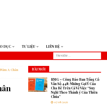
ÁO DỤC
TƯ LIỆU
LIÊN HỆ
BÀI MỚI
 Năm A: Chân
RMG – Công Báo Ban Tổng Cố
Vấn Số 448: Những Gợi Ý Của
hân
Cha Bề Trên Cả Về Việc “Suy
Nghĩ Theo Thánh ý Của Thiên
Chúa”
07/08/2026