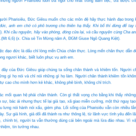
những người Pharisiêu luôn ưa ngồi chỗ nhất trong đám tiệc, ưa được ch
gười Pharisiêu, Đức Giêsu muốn cho các môn đệ hãy thực hành đạo trong 
đức, anh em chớ có phô trương cho thiên hạ thấy. Khi bố thí đừng để tay tr
3).
Khi cầu nguyện, hãy vào phòng, đóng cửa lại, và cầu nguyện cùng Cha a
.(Mt 6,6) (x. Chia sẻ Tin Mừng năm A, ĐGM Giuse Ngô Quang Kiệt).
ệc đạo đức là dấu chỉ lòng mến Chúa chân thực. Lòng mến chân thực dẫn đế
trọng ngươi khác, biết luôn phục vụ anh em.
ên đây của Đức Giêsu giúp chúng ta sống chân thành và khiêm tốn. Người c
ững gì họ nói và chỉ nói những gì họ làm. Người chân thành khiêm tốn khôn
 tự cao cho mình hơn kẻ khác, không phê bình, không chỉ trích.
c mối quan hệ phải chân thành. Còn gì thất vọng cho bằng khi thấy những 
ịch sự, bác ái nhưng thực tế lại giả tạo, xã giao miễn cưỡng, một thứ nguỵ tạ
 lưng nói hành nói xấu, gièm pha. Lối sống của Pharisiêu vẫn còn nhiều lắ
ày. Sự giả hình, giả dối đã thành ra như thông lệ, từ lãnh vực tình yêu đến l
áo, chính trị, người ta vẫn thường dùng cái bên ngoài mà lừa đảo nhau. Vì v
 nhiệm, tin tưởng nhau.