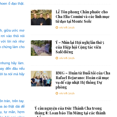
hoen ố đạo thật.
Lễ Tôn phong Chân phước cho
Cha Elia Comini và các linh mục
tử đạo tại Monte Sole
06/08/2026
ành, giữa ước mơ
rơi vào thói nói
với lời nói như
Ý – Nhìn lại Hội nghị lần thứ 5
của Hiệp hội Cộng tác viên
ản chứng làm cho
Salêdiêng
06/08/2026
 nhưng hãy làm.
hay đến đâu nếu
RMG – Huấn từ Buổi tối của Cha
i ta nói mà hãy
Rafael Bejarano: Hoán cải mục
vụ để cập nhật Hệ thống Dự
phòng
06/08/2026
 trán, trên tay.
a áo thật dài để
Ý cầu nguyện của Đức Thánh Cha trong
hụ, tự mãn, hợm
tháng 8: Loan báo Tin Mừng tại các thành