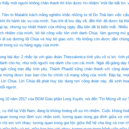
 thấy một người không chân thành thì khó được tín nhiệm “một lần bất tín, v
, Tiên tri Malakhi trách mắng nghiêm khắc những tư tế Do Thái làm việc cẩu
g khi thi hành tác vụ của mình. Sau khi đi lưu đày về, đền thờ đã được tái th
ập lại, nhưng sự nhiệt thành của những ngày đầu tiên đã bị biến mất. Nhiều
ách nhiệm của mình, bỏ bê công việc tôn vinh danh Chúa, làm gương mù 
i đi sai đường lối Chúa và hủy bỏ giao ước. Họ không còn được dân chúng 
nh trong sứ vụ hàng ngày của mình.
ong bài đọc 2 nhắc lại với giáo đoàn Thessalonica tình yêu vô vị lợi, tình 
 dành cho họ, như một người mẹ dành cho con cái mình. Ngài đã giảng dạy 
ngài cũng tràn đầy tình yêu. Thánh Phaolô sống chân thành với cộng đoàn
ui mừng được trao ban cho họ chính cả mạng sống của mình. Đáp lại, mọ
 Lời Chúa. Lời Chúa đã phát huy tác dụng nơi cộng đoàn này, đã sinh hoa 
mỗi người.
ng 10 năm 2017 của ĐGM Giáo phận Long Xuyên, nói đến “Tin Mừng về sự T
, cụ thể tại Việt Nam, đang bị khủng hoảng về sự tín nhiệm. Cuộc khủng ho
quan trong mọi lãnh vực nhân sinh, tương quan trong gia đình giữa vợ vớ
nh chị em với nhau; tương quan trong gia tộc giữa thế hệ cha ông và con 
c giữa thầy và trò, giữa bạn học với nhau; tương quan trong bệnh viện giữa