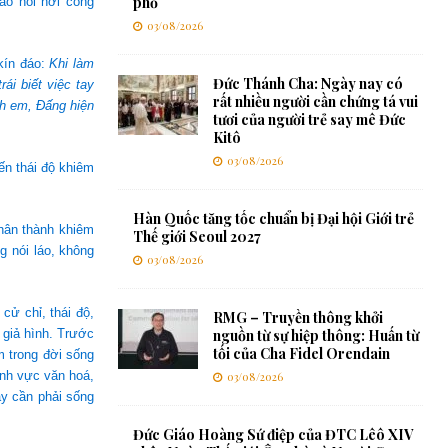
phố
ào hỏi nơi công
03/08/2026
kín đáo:
Khi làm
Đức Thánh Cha: Ngày nay có
ái biết việc tay
rất nhiều người cần chứng tá vui
nh em, Đấng hiện
tươi của người trẻ say mê Đức
Kitô
03/08/2026
n thái độ khiêm
Hàn Quốc tăng tốc chuẩn bị Đại hội Giới trẻ
hân thành khiêm
Thế giới Seoul 2027
g nói láo, không
03/08/2026
cử chỉ, thái độ,
RMG – Truyền thông khởi
o giả hình. Trước
nguồn từ sự hiệp thông: Huấn từ
tối của Cha Fidel Orendain
m trong đời sống
ãnh vực văn hoá,
03/08/2026
ậy cần phải sống
Đức Giáo Hoàng Sứ điệp của ĐTC Lêô XIV