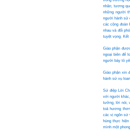
nhân; tương qu
những người th
người hành sử 
các cộng đoàn K
nhau và đối phó
tuyệt vọng. Kết
Giáo phận được 
ngoại biên để 
người bày tỏ y
Giáo phận xin 
hành sứ vụ loan
Sứ điệp Lời Ch
với người khác,
tưởng, lời nói,
toả hương thơ
các vị ngôn sứ 
hùng thực hiện
mình một phong