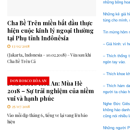
những bông hoa
Những kẻ giả hì
túng cho mình, 
Cha Bề Trên miền bắt đầu thực
hiện cuộc kinh lý ngoại thường
Tin mừng hôm na
tại Phụ tỉnh Inđônêsia
– Giả hình: vì 
13/02/2018
(Jakarta, Indonesia – 10.02.2018) – Vừa sau khi
– Thích thống 
Cha Bề Trên Cả
ngón tay vào.
– Thích khoe kh
DON BOSCO HÒA AN
Don Bosco Hòa An: Mùa Hè
– Thích hám da
2018 – Sự trải nghiệm của niềm
người ta chào h
vui và hạnh phúc
Nghe Đức Giêsu
25/07/2018
không háo danh 
Vào mỗi dịp tháng 6, tiếng ve lại vang lên báo
cũng nói nhiều 
hiệu
Những người Ph