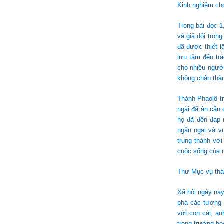
Kinh nghiệm cho
Trong bài đọc 1
và giả dối tron
đã được thiết l
lưu tâm đến tr
cho nhiều ngườ
không chân thà
Thánh Phaolô tr
ngài đã ân cần
họ đã đền đáp 
ngần ngại và v
trung thành với
cuộc sống của 
Thư Mục vụ thá
Xã hội ngày nay
phá các tương 
với con cái, a
trong trường họ