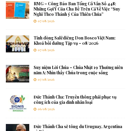
RMG – Công Báo Ban Tổng Cố Vấn Số 448:
Những Gợi Ý Của Cha Bề Trên Cả Về Việc “Suy
Nghĩ Theo Thánh ý Của Thiên Chúa”
07/08/2026
Tỉnh dòng Salêdiêng Don Bosco Việt Nam:
Khoá bồi dưỡng Tập vụ – 08/2026
07/08/2026
Suy niệm Lời Chúa – Chúa Nhật 19 Thường niên
năm A: Nhìn thấy Chúa trong cuộc sống
07/08/2026
Đức Thánh Cha: Truyền thông phải phục vụ
công ích của gia đình nhân loại
06/08/2026
Đức Thánh Cha sẽ tông du Uruguay, Argentina