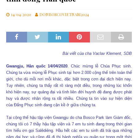
14/04/2020
DONBOSCOVIETNAM2024
Bài viết của cha Vaclav Klement, SDB
Gwangju, Hàn quốc 14/04/2020
. Chúc mừng lễ Chúa Phục sinh.
Chúng ta vừa mừng lễ Phục sinh tại hơn 2.000 cộng thể trên toàn thế
giới, cho dù mỗi nơi mỗi khác, đặc biệt trong cơn đại dịch hiện nay.
Tuy nhiên, chúng ta thấy rất rõ ràng một điều, trong những lúc khốn
khó hiện nay, sự quảng đại và tình liên đới huynh đệ đang được phát
huy và được nhân rộng ra rất nhiều. Chúng ta tin vào sự hiện diện
của Đấng Phục sinh đang cận kề ở giữa chúng ta.
Tại cộng thể hậu tập viện Gwangju do cha Bosco Park làm Giám đốc,
chúng tôi có 7 thầy hậu tập viện và 7 em tu sinh đang trong thời gian
tìm hiểu ơn gọi Salêdiêng. Hầu hết các em tu sinh đã trải qua những
năm đại học và cũng đã đi thi hành nghĩa vụ quân sự trong một thời