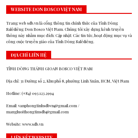
WEBSITE DON BOSCO VIỆT NAM
Trang web sdb.vn là cổng thông tin chính thức của Tỉnh Dòng
Salêdiêng Don Bosco Việt Nam. Chúng tôi xây dựng kênh truyền
thông này nhằm mục đích: Cập nhật: Các tin tức, hoạt động mục vụ và
công cuộc truyền giáo của Tỉnh Dòng Salêdiêng.
ĐỊA CHỈ LIÊN HỆ
TỈNH DÒNG THÁNH GIOAN BOSCO VIỆT NAM
Địa chỉ: 31 Đường số 2, Khu phố 8, phường Linh Xuân, HCM, Việt Nam
Hotline: (+84) 093.123.2994
Email: vanphongtinhsdbvn@gmail.com /
mangluoithongtinsdb@gmail.com
Website: www.sdb.vn
LIÊN KẾT WEBSITE