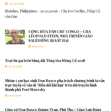
22/02/2019
(Batulao, Philippines – 20.02.2019) – Cha Ivo Coelho, Tổng Cố
vấn Đào
CỘNG HÒA DÂN CHỦ CONGO – CHA
LÉOPOLD FEYEN, NHÀ TRUYỀN GIÁO
SALÊDIÊNG BỊ SÁT HẠI
15/12/2023
Trại Ơn gọi trên Vùng đất Tông tòa Mông Cổ 2018
30/07/2018
Nhóm 5 em học sinh Don Bosco phụ trách chương trình tư vấn
trực tuyến về vấn đề ‘Biến đổi khí hậu’ trên đài truyền hình
thành phố Port Moresby
14/03/2019
Giáo xứ Don Bosco Hương Tran, Phú Thọ – Giao Lưu Bóng