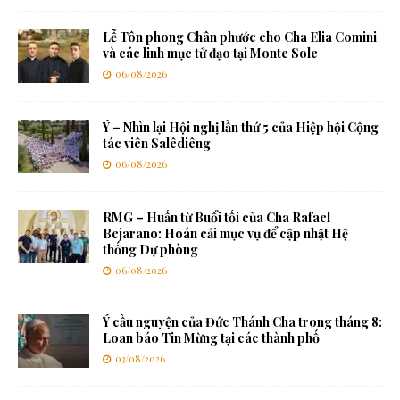
Lễ Tôn phong Chân phước cho Cha Elia Comini
và các linh mục tử đạo tại Monte Sole
06/08/2026
Ý – Nhìn lại Hội nghị lần thứ 5 của Hiệp hội Cộng
tác viên Salêdiêng
06/08/2026
RMG – Huấn từ Buổi tối của Cha Rafael
Bejarano: Hoán cải mục vụ để cập nhật Hệ
thống Dự phòng
06/08/2026
Ý cầu nguyện của Đức Thánh Cha trong tháng 8:
Loan báo Tin Mừng tại các thành phố
03/08/2026