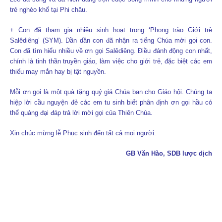
trẻ nghèo khổ tại Phi châu.
+ Con đã tham gia nhiều sinh hoạt trong ‘Phong trào Giới trẻ
Salêdiêng’ (SYM). Dần dần con đã nhận ra tiếng Chúa mời gọi con.
Con đã tìm hiểu nhiều về ơn gọi Salêdiêng. Điều đánh động con nhất,
chính là tinh thần truyền giáo, làm việc cho giới trẻ, đặc biệt các em
thiếu may mắn hay bị tật nguyền.
Mỗi ơn gọi là một quà tặng quý giá Chúa ban cho Giáo hội. Chúng ta
hiệp lời cầu nguyện đẻ các em tu sinh biết phân định ơn gọi hầu có
thể quảng đại đáp trả lời mời gọi của Thiên Chúa.
Xin chúc mừng lễ Phục sinh đến tất cả mọi người.
GB Văn Hào, SDB lược dịch