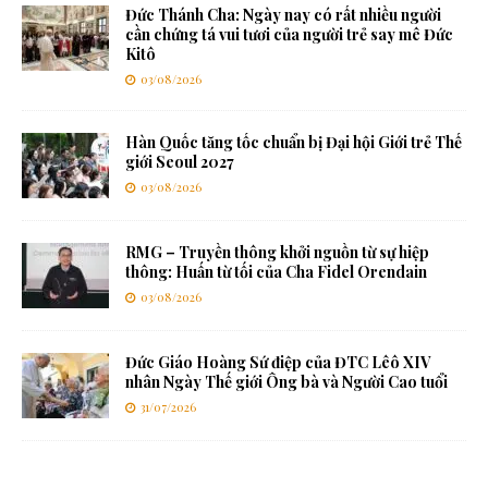
Đức Thánh Cha: Ngày nay có rất nhiều người
cần chứng tá vui tươi của người trẻ say mê Đức
Kitô
03/08/2026
Hàn Quốc tăng tốc chuẩn bị Đại hội Giới trẻ Thế
giới Seoul 2027
03/08/2026
RMG – Truyền thông khởi nguồn từ sự hiệp
thông: Huấn từ tối của Cha Fidel Orendain
03/08/2026
Đức Giáo Hoàng Sứ điệp của ĐTC Lêô XIV
nhân Ngày Thế giới Ông bà và Người Cao tuổi
31/07/2026