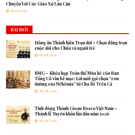
Chuyền Với Các Giáo Xứ Lân Cận
28/09/2020
BÀI MỚI
Hồng ân Thánh hiến Trọn đời – Chọn dâng trọn
cuộc đời cho Chúa và người trẻ
08/08/2026
RMG – Khóa họp Toàn thể Mùa hè của Ban
Tổng Cố vấn bế mạc: Lời mời gọi chọn “con
đường của Nêhêmia” từ Cha Bề Trên Cả
08/08/2026
Tỉnh dòng Thánh Gioan Bosco Việt Nam –
Thánh lễ Tuyên khấn lần đầu năm 2026
08/08/2026