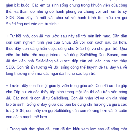
gian bắt buộc. Các em tu sinh sống chung trong khuôn viên của cộng
thể, và tham dự những cử hành phụng vụ chung với anh em tu sỹ
SDB. Sau đây là một vài chia sẻ về hành trình tìm hiểu ơn gọi
Salêdiêng nơi các em tu sinh :
+ Từ hồi nhỏ, con đã mơ ước sau này sẽ trở nên linh mục. Dần dần
con cảm nghiệm tình yêu của Chúa đối với con cách sâu xa hơn,
thúc đẩy con dâng hiến cuộc sống cho Giáo hội và cho giới trẻ. Qua
việc tìm hiểu trên mạng internet về dòng Salêdiêng Don Bosco, con
đã tìm đến nhà Salêdiêng và được tiếp cận với các cha các thầy
SDB. Con rất ấn tượng về đời sống cộng thể huynh đệ tại đây và về
lòng thương mến mà các ngài dành cho các bạn trẻ.
+ Trước đây con là một giáo lý viên trong giáo xứ. Con đã có dịp gặp
cha Tập sư và các thầy tập sinh trong một lần thi đấu trên sân bóng
đá. Các ngài rủ con đi tu Salêdiêng. Con đã nhận lời và xin gia nhập
lớp tu sinh. Sống ở đây giữa các bạn bè cùng chí hướng và giữa các
tu sỹ SDB, con thấy ơn gọi Salêdiêng của con rõ ràng hơn và lôi cuốn
con cách mạnh mẽ hơn.
+ Trong một thời gian dài, con đã tìm hiểu xem làm sao để sống một