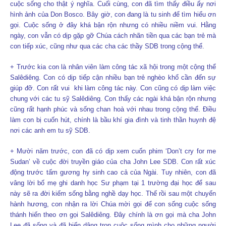
cuộc sống cho thật ý nghĩa. Cuối cùng, con đã tìm thấy điều ấy nơi
hình ảnh của Don Bosco. Bây giờ, con đang là tu sinh để tìm hiểu ơn
gọi. Cuộc sống ở đây khá bận rộn nhưng có nhiều niềm vui. Hằng
ngày, con vẫn có dịp gặp gỡ Chúa cách nhãn tiền qua các bạn trẻ mà
con tiếp xúc, cũng như qua các cha các thầy SDB trong cộng thể.
+ Trước kia con là nhân viên làm công tác xã hội trong một cộng thể
Salêdiêng. Con có dịp tiếp cận nhiều bạn trẻ nghèo khổ cần đến sự
giúp đỡ. Con rất vui khi làm công tác này. Con cũng có dịp làm việc
chung với các tu sỹ Salêdiêng. Con thấy các ngài khá bận rộn nhưng
cũng rất hạnh phúc và sống chan hoà với nhau trong cộng thể. Điều
làm con bị cuốn hút, chính là bầu khí gia đình và tinh thần huynh đệ
nơi các anh em tu sỹ SDB.
+ Mười năm trước, con đã có dịp xem cuốn phim ‘Don’t cry for me
Sudan’ về cuộc đời truyền giáo của cha John Lee SDB. Con rất xúc
động trước tấm gương hy sinh cao cả của Ngài. Tuy nhiên, con đã
vâng lời bố mẹ ghi danh học Sư phạm tại 1 trường đại học để sau
này sẽ ra đời kiếm sống bằng nghề dạy học. Thế rồi sau một chuyến
hành hương, con nhận ra lời Chúa mời gọi để con sống cuộc sống
thánh hiến theo ơn gọi Salêdiêng. Đây chính là ơn gọi mà cha John
Lee đã sống và đã hiến dâng trọn cuộc sống mình cho những người