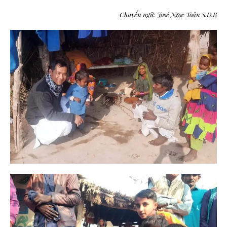
Chuyển ngữ: José Ngọc Toản S.D.B