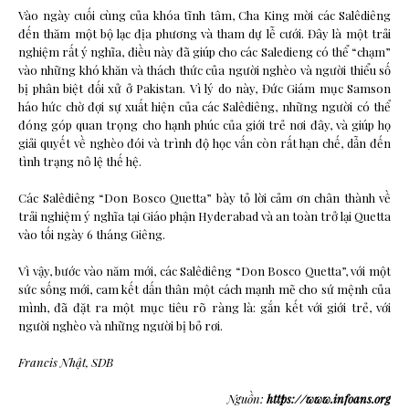
Vào ngày cuối cùng của khóa tĩnh tâm, Cha King mời các Salêdiêng
đến thăm một bộ lạc địa phương và tham dự lễ cưới. Đây là một trải
nghiệm rất ý nghĩa, điều này đã giúp cho các Saledieng có thể “chạm”
vào những khó khăn và thách thức của người nghèo và người thiểu số
bị phân biệt đối xử ở Pakistan. Vì lý do này, Đức Giám mục Samson
háo hức chờ đợi sự xuất hiện của các Salêdiêng, những người có thể
đóng góp quan trọng cho hạnh phúc của giới trẻ nơi đây, và giúp họ
giải quyết về nghèo đói và trình độ học vấn còn rất hạn chế, dẫn đến
tình trạng nô lệ thế hệ.
Các Salêdiêng “Don Bosco Quetta” bày tỏ lời cảm ơn chân thành về
trải nghiệm ý nghĩa tại Giáo phận Hyderabad và an toàn trở lại Quetta
vào tối ngày 6 tháng Giêng.
Vì vậy, bước vào năm mới, các Salêdiêng “Don Bosco Quetta”, với một
sức sống mới, cam kết dấn thân một cách mạnh mẽ cho sứ mệnh của
mình, đã đặt ra một mục tiêu rõ ràng là: gắn kết với giới trẻ, với
người nghèo và những người bị bỏ rơi.
Francis Nhật, SDB
Nguồn:
https://www.infoans.org