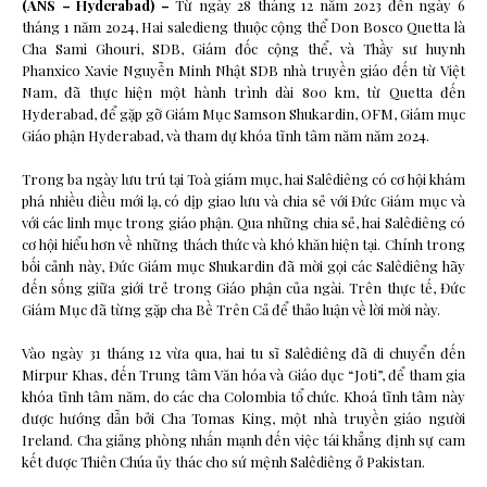
(ANS – Hyderabad) –
Từ ngày 28 tháng 12 năm 2023 đến ngày 6
tháng 1 năm 2024, Hai saledieng thuộc cộng thể Don Bosco Quetta là
Cha Sami Ghouri, SDB, Giám đốc cộng thể, và Thầy sư huynh
Phanxico Xavie Nguyễn Minh Nhật SDB nhà truyền giáo đến từ Việt
Nam, đã thực hiện một hành trình dài 800 km, từ Quetta đến
Hyderabad, để gặp gỡ Giám Mục Samson Shukardin, OFM, Giám mục
Giáo phận Hyderabad, và tham dự khóa tĩnh tâm năm năm 2024.
Trong ba ngày lưu trú tại Toà giám mục, hai Salêdiêng có cơ hội khám
phá nhiều điều mới lạ, có dịp giao lưu và chia sẻ với Đức Giám mục và
với các linh mục trong giáo phận. Qua những chia sẻ, hai Salêdiêng có
cơ hội hiểu hơn về những thách thức và khó khăn hiện tại. Chính trong
bối cảnh này, Đức Giám mục Shukardin đã mời gọi các Salêdiêng hãy
đến sống giữa giới trẻ trong Giáo phận của ngài. Trên thực tế, Đức
Giám Mục đã từng gặp cha Bề Trên Cả để thảo luận về lời mời này.
Vào ngày 31 tháng 12 vừa qua, hai tu sĩ Salêdiêng đã di chuyển đến
Mirpur Khas, đến Trung tâm Văn hóa và Giáo dục “Joti”, để tham gia
khóa tĩnh tâm năm, do các cha Colombia tổ chức. Khoá tĩnh tâm này
được hướng dẫn bởi Cha Tomas King, một nhà truyền giáo người
Ireland. Cha giảng phòng nhấn mạnh đến việc tái khẳng định sự cam
kết được Thiên Chúa ủy thác cho sứ mệnh Salêdiêng ở Pakistan.