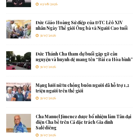
03/08/2026
Đức Giáo Hoàng Sứ điệp của ĐTC Lêô XIV
nhân Ngày Thế giới Ông bà và Người Cao tuổi
31/07/2026
Đức Thánh Cha tham dự buổi gặp gỡ cầu
nguyện và huynh đệ mang tên “Bài ca Hòa bình”
31/07/2026
Mạng lưới nữ tu chống buôn người đã hỗ trợ 1,2
triệu người trên thế giới
31/07/2026
Cha Manuel Jimenez được bổ nhiệm làm Tân đại
diện Cha bề trên Cả đặc trách Gia đình
Salêdiêng
31/07/2026