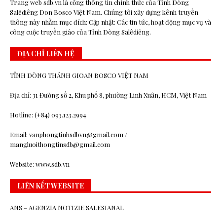
Trang web sdb.vn là cổng thông tin chính thức của Tỉnh Dòng
Salêdiêng Don Bosco Việt Nam. Chúng tôi xây dựng kênh truyền
thông này nhằm mục đích: Cập nhật: Các tin tức, hoạt động mục vụ và
công cuộc truyền giáo của Tỉnh Dòng Salêdiêng.
ĐỊA CHỈ LIÊN HỆ
TỈNH DÒNG THÁNH GIOAN BOSCO VIỆT NAM
Địa chỉ: 31 Đường số 2, Khu phố 8, phường Linh Xuân, HCM, Việt Nam
Hotline: (+84) 093.123.2994
Email: vanphongtinhsdbvn@gmail.com /
mangluoithongtinsdb@gmail.com
Website: www.sdb.vn
LIÊN KẾT WEBSITE
ANS – AGENZIA NOTIZIE SALESIANAL