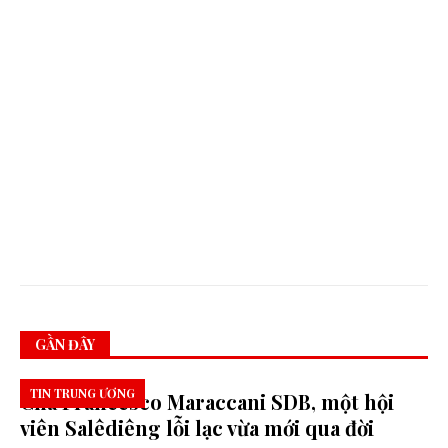
N
T
H
Ă
M
V
I
Ệ
T
N
A
M
.
GẦN ĐÂY
TIN TRUNG ƯƠNG
Cha Francesco Maraccani SDB, một hội
viên Salêdiêng lỗi lạc vừa mới qua đời