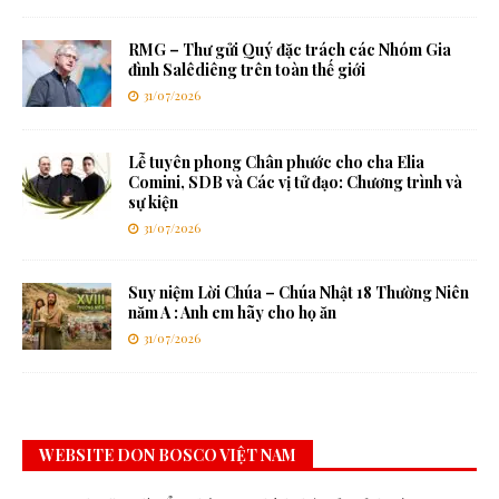
RMG – Thư gửi Quý đặc trách các Nhóm Gia
đình Salêdiêng trên toàn thế giới
31/07/2026
Lễ tuyên phong Chân phước cho cha Elia
Comini, SDB và Các vị tử đạo: Chương trình và
sự kiện
31/07/2026
Suy niệm Lời Chúa – Chúa Nhật 18 Thường Niên
năm A : Anh em hãy cho họ ăn
31/07/2026
WEBSITE DON BOSCO VIỆT NAM