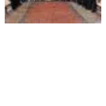
H
C
H
A
P
H
A
N
X
I
C
Ô
M
O
N
G
M
U
Ố
N
Đ
Ế