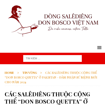
HOME
TIN VÙNG
CÁC SALÊDIÊNG THUỘC CỘNG THỂ
“DON BOSCO QUETTA” Ở PAKISTAN – ĐẢM NHẬN SỨ MỆNH MỚI
CHO NĂM 2024
CÁC SALÊDIÊNG THUỘC CỘNG
THỂ “DON BOSCO QUETTA” Ở