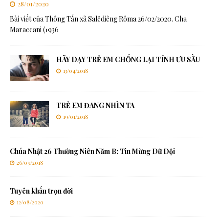
28/01/2020
Bài viết của Thông Tấn xã Salêdiêng Rôma 26/02/2020. Cha
Maraccani (1936
HÃY DẠY TRẺ EM CHỐNG LẠI TÍNH ƯU SẦU
13/04/2018
TRẺ EM ĐANG NHÌN TA
19/01/2018
Chúa Nhật 26 Thường Niên Năm B: Tin Mừng Dữ Dội
26/09/2018
Tuyên khấn trọn đời
12/08/2020