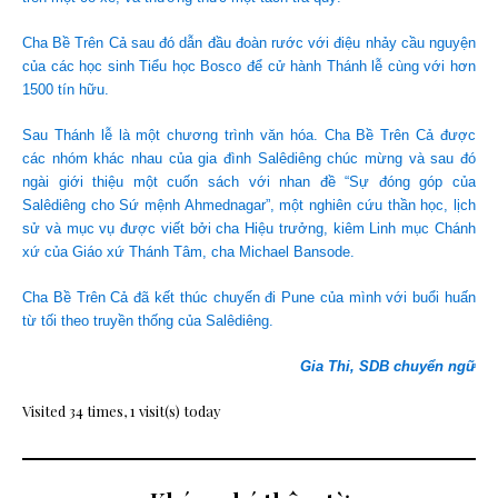
Cha Bề Trên Cả sau đó dẫn đầu đoàn rước với điệu nhảy cầu nguyện
của các học sinh Tiểu học Bosco để cử hành Thánh lễ cùng với hơn
1500 tín hữu.
Sau Thánh lễ là một chương trình văn hóa. Cha Bề Trên Cả được
các nhóm khác nhau của gia đình Salêdiêng chúc mừng và sau đó
ngài giới thiệu một cuốn sách với nhan đề “Sự đóng góp của
Salêdiêng cho Sứ mệnh Ahmednagar”, một nghiên cứu thần học, lịch
sử và mục vụ được viết bởi cha Hiệu trưởng, kiêm Linh mục Chánh
xứ của Giáo xứ Thánh Tâm, cha Michael Bansode.
Cha Bề Trên Cả đã kết thúc chuyến đi Pune của mình với buổi huấn
từ tối theo truyền thống của Salêdiêng.
Gia Thi, SDB chuyển ngữ
Visited 34 times, 1 visit(s) today