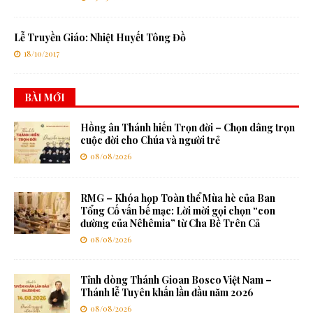
Lễ Truyền Giáo: Nhiệt Huyết Tông Đồ
18/10/2017
BÀI MỚI
Hồng ân Thánh hiến Trọn đời – Chọn dâng trọn
cuộc đời cho Chúa và người trẻ
08/08/2026
RMG – Khóa họp Toàn thể Mùa hè của Ban
Tổng Cố vấn bế mạc: Lời mời gọi chọn “con
đường của Nêhêmia” từ Cha Bề Trên Cả
08/08/2026
Tỉnh dòng Thánh Gioan Bosco Việt Nam –
Thánh lễ Tuyên khấn lần đầu năm 2026
08/08/2026