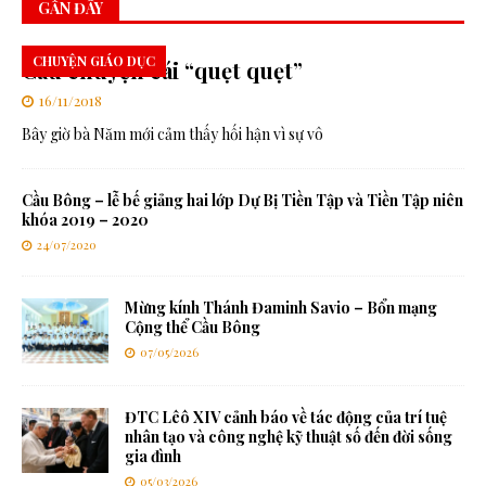
GẦN ĐÂY
CHUYỆN GIÁO DỤC
Câu chuyện cái “quẹt quẹt”
16/11/2018
Bây giờ bà Năm mới cảm thấy hối hận vì sự vô
Cầu Bông – lễ bế giảng hai lớp Dự Bị Tiền Tập và Tiền Tập niên
khóa 2019 – 2020
24/07/2020
Mừng kính Thánh Đaminh Savio – Bổn mạng
Cộng thể Cầu Bông
07/05/2026
ĐTC Lêô XIV cảnh báo về tác động của trí tuệ
nhân tạo và công nghệ kỹ thuật số đến đời sống
gia đình
05/03/2026