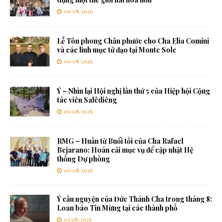
06/08/2026
Lễ Tôn phong Chân phước cho Cha Elia Comini
và các linh mục tử đạo tại Monte Sole
06/08/2026
Ý – Nhìn lại Hội nghị lần thứ 5 của Hiệp hội Cộng
tác viên Salêdiêng
06/08/2026
RMG – Huấn từ Buổi tối của Cha Rafael
Bejarano: Hoán cải mục vụ để cập nhật Hệ
thống Dự phòng
06/08/2026
Ý cầu nguyện của Đức Thánh Cha trong tháng 8:
Loan báo Tin Mừng tại các thành phố
03/08/2026