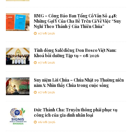
RMG – Công Báo Ban Tổng Cố Vấn Số 448:
Những Gợi Ý Của Cha Bề Trên Cả Về Việc “Suy
Nghĩ Theo Thánh ý Của Thiên Chúa”
07/08/2026
Tỉnh dòng Salêdiêng Don Bosco Việt Nam:
Khoá bồi dưỡng Tập vụ – 08/2026
07/08/2026
Suy niệm Lời Chúa – Chúa Nhật 19 Thường niên
năm A: Nhìn thấy Chúa trong cuộc sống
07/08/2026
Đức Thánh Cha: Truyền thông phải phục vụ
công ích của gia đình nhân loại
06/08/2026