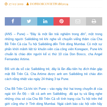
27/03/2019
DONBOSCOVIETNAM2024
(ANS – Pune) – “Đây là một lần trải nghiệm trong đời”, một trong
những người Salêdiêng trẻ khi nghe về chuyến viếng thăm của Cha
Bề Trên Cả của Tu hội Salêdiêng đến Tỉnh dòng Mumbai. Có một sự
phấn khởi mãnh liệt từ khuôn viên của công viên Koregaon, Pune khi
chuẩn bị chào đón người kế vị thứ 10 của Don Bosco, cha Angel
Fernandez Artime.
Đối với đa số các Salêdiêng trẻ, đây là lần đầu tiên họ đích thân gặp
mặt Bề Trên Cả. Cha Artime được anh em Salêdiêng trẻ chào đón
cách nồng nhiệt vào ngày 24 tháng 3 tại Pune.
Cha Bề Trên Cả khi tới Pune – vào ngày thứ hai trong chuyến đi của
ngài tới Ấn Độ – tất cả anh em Salêdiêng đã qui tụ và lắng nghe
những chia sẻ của Cha Bề Trên Cả về tình trạng của Tu hội trên thế
giới cũng như ở Tỉnh dòng Mumbai. Ngài cảnh báo các hội viên hãy