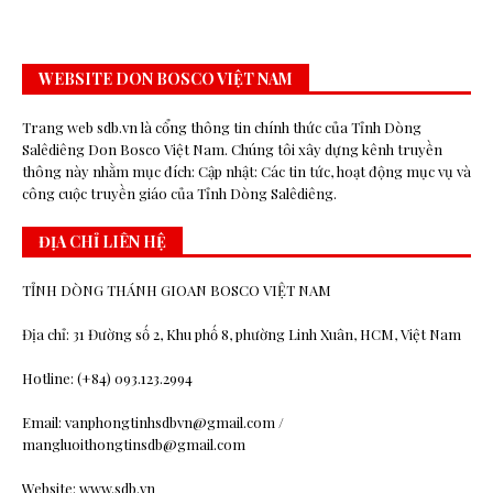
WEBSITE DON BOSCO VIỆT NAM
Trang web sdb.vn là cổng thông tin chính thức của Tỉnh Dòng
Salêdiêng Don Bosco Việt Nam. Chúng tôi xây dựng kênh truyền
thông này nhằm mục đích: Cập nhật: Các tin tức, hoạt động mục vụ và
công cuộc truyền giáo của Tỉnh Dòng Salêdiêng.
ĐỊA CHỈ LIÊN HỆ
TỈNH DÒNG THÁNH GIOAN BOSCO VIỆT NAM
Địa chỉ: 31 Đường số 2, Khu phố 8, phường Linh Xuân, HCM, Việt Nam
Hotline: (+84) 093.123.2994
Email: vanphongtinhsdbvn@gmail.com /
mangluoithongtinsdb@gmail.com
Website: www.sdb.vn