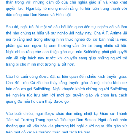
thận trọng với những cám dỗ của chủ nghĩa giáo sĩ và khao khát
quyền lực. Ngài bày tỏ mong muốn rằng Tu hội luôn trung thành với
đặc sủng của Don Bosco và Hiến luật.
Sau đó, ngài trả lời một số câu hỏi liên quan đến sự nghèo đói và làm
thế nào chúng ta hiểu về sự nghèo đói ngày nay. Cha Á.F. Artime đã
nói rõ rằng một trong những hình thức nghèo đói cơ bản nhất là việc
phẩm giá con người bị xem thường vẫn tồn tại trong nhiều xã hội.
Ngài chỉ ra rằng các can thiệp giáo dục của Salêdiêng phải giải quyết
vấn đề cấp bách này trước khi chuyển sang giúp những người trẻ
trang bị cho mình một tương lai tốt hơn.
Câu hỏi cuối cùng được đặt ra liên quan đến chiều kích truyền giáo.
Cha Bề Trên Cả đã cho thấy rằng truyền giáo là một chiều kích cơ
bản của ơn gọi Salêdiêng. Ngài khuyến khích những người Salêdiêng
trẻ nghiêm túc lưu tâm lời mời gọi truyền giáo và chọn lựa cách
quảng đại nếu họ cảm thấy được gọi.
Vào buổi chiều, ngài được chào đón nồng nhiệt tại Giáo xứ Thánh
Tâm và Trường Trung học và Tiểu học Don Bosco. Ngài có cái nhìn
thoáng qua về văn hóa địa phương khi ngài cưỡi ngựa đến giáo xứ
trên một cỗ xe; và thưởng thức một tách trà quý.