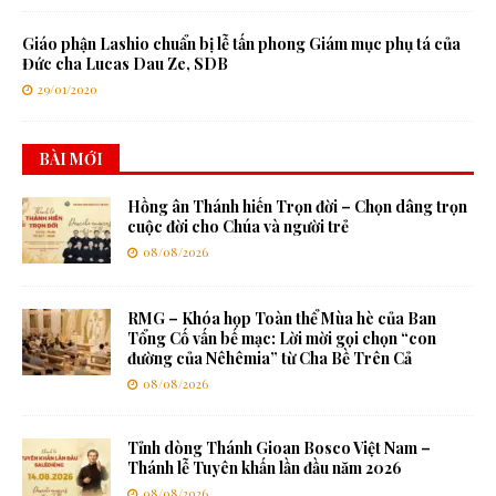
Giáo phận Lashio chuẩn bị lễ tấn phong Giám mục phụ tá của
Đức cha Lucas Dau Ze, SDB
29/01/2020
BÀI MỚI
Hồng ân Thánh hiến Trọn đời – Chọn dâng trọn
cuộc đời cho Chúa và người trẻ
08/08/2026
RMG – Khóa họp Toàn thể Mùa hè của Ban
Tổng Cố vấn bế mạc: Lời mời gọi chọn “con
đường của Nêhêmia” từ Cha Bề Trên Cả
08/08/2026
Tỉnh dòng Thánh Gioan Bosco Việt Nam –
Thánh lễ Tuyên khấn lần đầu năm 2026
08/08/2026