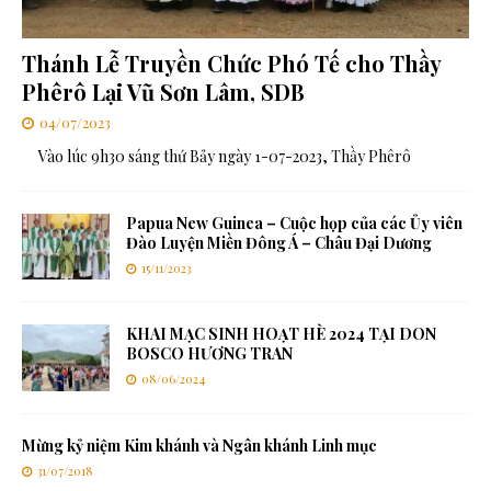
Thánh Lễ Truyền Chức Phó Tế cho Thầy
Phêrô Lại Vũ Sơn Lâm, SDB
04/07/2023
Vào lúc 9h30 sáng thứ Bảy ngày 1-07-2023, Thầy Phêrô
Papua New Guinea – Cuộc họp của các Ủy viên
Đào Luyện Miền Đông Á – Châu Đại Dương
15/11/2023
KHAI MẠC SINH HOẠT HÈ 2024 TẠI DON
BOSCO HƯƠNG TRAN
08/06/2024
Mừng kỷ niệm Kim khánh và Ngân khánh Linh mục
31/07/2018