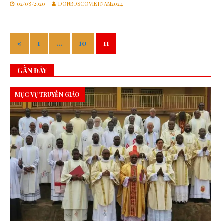
02/08/2020
DONBOSCOVIETNAM2024
«
1
…
10
11
GẦN ĐÂY
MỤC VỤ TRUYỀN GIÁO