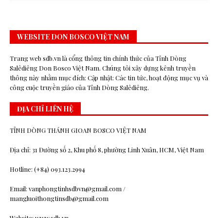
WEBSITE DON BOSCO VIỆT NAM
Trang web sdb.vn là cổng thông tin chính thức của Tỉnh Dòng
Salêdiêng Don Bosco Việt Nam. Chúng tôi xây dựng kênh truyền
thông này nhằm mục đích: Cập nhật: Các tin tức, hoạt động mục vụ và
công cuộc truyền giáo của Tỉnh Dòng Salêdiêng.
ĐỊA CHỈ LIÊN HỆ
TỈNH DÒNG THÁNH GIOAN BOSCO VIỆT NAM
Địa chỉ: 31 Đường số 2, Khu phố 8, phường Linh Xuân, HCM, Việt Nam
Hotline: (+84) 093.123.2994
Email: vanphongtinhsdbvn@gmail.com /
mangluoithongtinsdb@gmail.com
Website: www.sdb.vn