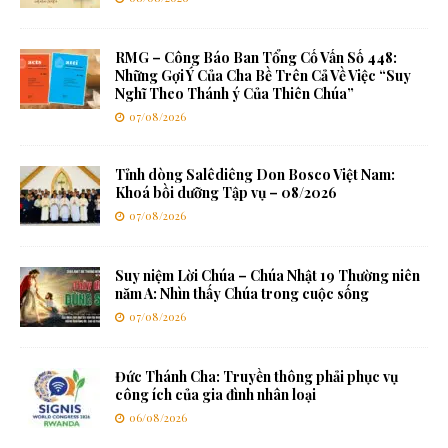
RMG – Công Báo Ban Tổng Cố Vấn Số 448:
Những Gợi Ý Của Cha Bề Trên Cả Về Việc “Suy
Nghĩ Theo Thánh ý Của Thiên Chúa”
07/08/2026
Tỉnh dòng Salêdiêng Don Bosco Việt Nam:
Khoá bồi dưỡng Tập vụ – 08/2026
07/08/2026
Suy niệm Lời Chúa – Chúa Nhật 19 Thường niên
năm A: Nhìn thấy Chúa trong cuộc sống
07/08/2026
Đức Thánh Cha: Truyền thông phải phục vụ
công ích của gia đình nhân loại
06/08/2026