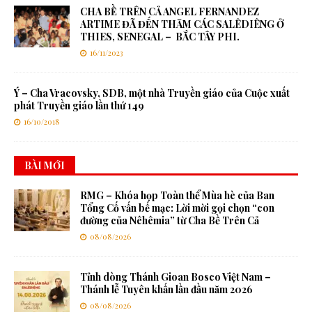
CHA BỀ TRÊN CẢ ANGEL FERNANDEZ
ARTIME ĐÃ ĐẾN THĂM CÁC SALÊDIÊNG Ở
THIES, SENEGAL – BẮC TÂY PHI.
16/11/2023
Ý – Cha Vracovsky, SDB, một nhà Truyền giáo của Cuộc xuất
phát Truyền giáo lần thứ 149
16/10/2018
BÀI MỚI
RMG – Khóa họp Toàn thể Mùa hè của Ban
Tổng Cố vấn bế mạc: Lời mời gọi chọn “con
đường của Nêhêmia” từ Cha Bề Trên Cả
08/08/2026
Tỉnh dòng Thánh Gioan Bosco Việt Nam –
Thánh lễ Tuyên khấn lần đầu năm 2026
08/08/2026