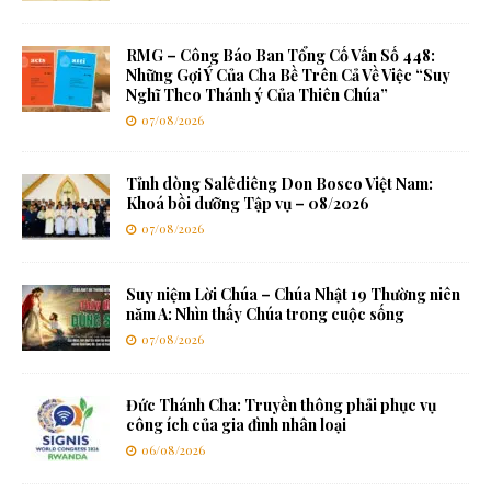
RMG – Công Báo Ban Tổng Cố Vấn Số 448:
Những Gợi Ý Của Cha Bề Trên Cả Về Việc “Suy
Nghĩ Theo Thánh ý Của Thiên Chúa”
07/08/2026
Tỉnh dòng Salêdiêng Don Bosco Việt Nam:
Khoá bồi dưỡng Tập vụ – 08/2026
07/08/2026
Suy niệm Lời Chúa – Chúa Nhật 19 Thường niên
năm A: Nhìn thấy Chúa trong cuộc sống
07/08/2026
Đức Thánh Cha: Truyền thông phải phục vụ
công ích của gia đình nhân loại
06/08/2026