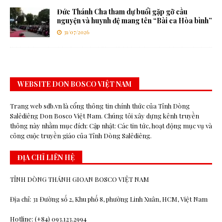
Đức Thánh Cha tham dự buổi gặp gỡ cầu
nguyện và huynh đệ mang tên “Bài ca Hòa bình”
31/07/2026
WEBSITE DON BOSCO VIỆT NAM
Trang web sdb.vn là cổng thông tin chính thức của Tỉnh Dòng
Salêdiêng Don Bosco Việt Nam. Chúng tôi xây dựng kênh truyền
thông này nhằm mục đích: Cập nhật: Các tin tức, hoạt động mục vụ và
công cuộc truyền giáo của Tỉnh Dòng Salêdiêng.
ĐỊA CHỈ LIÊN HỆ
TỈNH DÒNG THÁNH GIOAN BOSCO VIỆT NAM
Địa chỉ: 31 Đường số 2, Khu phố 8, phường Linh Xuân, HCM, Việt Nam
Hotline: (+84) 093.123.2994