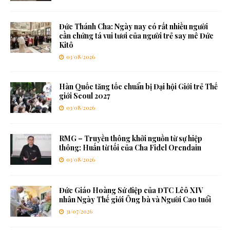
Đức Thánh Cha: Ngày nay có rất nhiều người
cần chứng tá vui tươi của người trẻ say mê Đức
Kitô
03/08/2026
Hàn Quốc tăng tốc chuẩn bị Đại hội Giới trẻ Thế
giới Seoul 2027
03/08/2026
RMG – Truyền thông khởi nguồn từ sự hiệp
thông: Huấn từ tối của Cha Fidel Orendain
03/08/2026
Đức Giáo Hoàng Sứ điệp của ĐTC Lêô XIV
nhân Ngày Thế giới Ông bà và Người Cao tuổi
31/07/2026