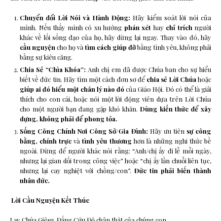
Chuyển đổi Lời Nói và Hành Động:
Hãy kiểm soát lời nói của
mình. Nếu thấy mình có xu hướng
phán xét
hay
chỉ trích
người
khác về lối sống đạo của họ, hãy dừng lại ngay. Thay vào đó, hãy
cầu nguyện
cho họ và
tìm cách giúp đỡ
bằng tình yêu, không phải
bằng sự kiêu căng.
Chia Sẻ “Chìa Khóa”:
Anh chị em đã được Chúa ban cho sự hiểu
biết về đức tin. Hãy tìm một cách đơn sơ để
chia sẻ Lời Chúa
hoặc
giúp ai đó hiểu một chân lý nào đó
của Giáo Hội. Đó có thể là giải
thích cho con cái, hoặc nói một lời động viên dựa trên Lời Chúa
cho một người bạn đang gặp khó khăn.
Dùng kiến thức để xây
dựng, không phải để phong tỏa.
Sống Công Chính Nơi Công Sở/Gia Đình:
Hãy ưu tiên
sự công
bằng, chính trực
và
tình yêu thương
hơn là những nghi thức bề
ngoài. Đừng để người khác nói rằng: “Anh/chị ấy đi lễ mỗi ngày,
nhưng lại gian dối trong công việc” hoặc “chị ấy lần chuỗi liên tục,
nhưng lại cay nghiệt với chồng/con”.
Đức tin phải biến thành
nhân đức.
Lời Cầu Nguyện Kết Thúc
Lạy Chúa Giêsu, Đấng Cứu Độ chân thật của chúng con,