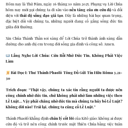
Hôm nay là Thứ Năm, ngày 16 tháng 10 năm 2025. Phụng vụ Lời Chúa
hôm nay mời gọi chúng ta đi sâu vào
nền tảng của ơn cứu độ
và đối
diện với
thái độ sống đạo giả tạo
. Đây là những bài học quan trọng,
đặc biệt đối với chúng ta, những người đang cố gắng sống đức tin
giữa đời thường.
Xin Chúa Thánh Thần soi sáng để Lời Chúa trở thành ánh sáng dẫn
đường cho anh chị em trong đời sống gia đình và công sở. Amen.
Lắng Nghe Lời Chúa: Cứu Rỗi Nhờ Đức Tin, Không Phải Việc
Làm
Bài Đọc I: Thư Thánh Phaolô Tông Đồ Gửi Tín Hữu Rôma 3,21-
30
Trích đoạn: “Thật vậy, chúng ta xác tín rằng người ta được nên
công chính nhờ đức tin, chứ không phải nhờ làm những việc theo
Lề Luật… Vậy phải chăng nhờ đức tin mà chúng ta hủy bỏ Lề Luật?
Không đời nào! Trái lại, chúng ta củng cố Lề Luật.”
Thánh Phaolô khẳng định
chân lý cốt lõi
của Kitô giáo: không ai được
cứu độ và trở nên công chính trước mặt Thiên Chúa bằng việc tuân