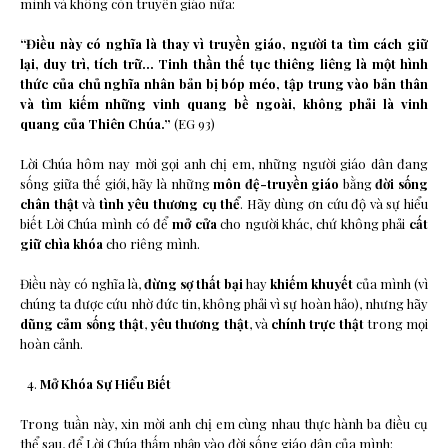
mình và không còn truyền giáo nữa:
“Điều này có nghĩa là thay vì truyền giáo, người ta tìm cách giữ
lại, duy trì, tích trữ… Tinh thần thế tục thiêng liêng là một hình
thức của chủ nghĩa nhân bản bị bóp méo, tập trung vào bản thân
và tìm kiếm những vinh quang bề ngoài, không phải là vinh
quang của Thiên Chúa.”
(EG 93)
Lời Chúa hôm nay mời gọi anh chị em, những người giáo dân đang
sống giữa thế giới, hãy là những
môn đệ-truyền giáo
bằng
đời sống
chân thật
và
tình yêu thương cụ thể
. Hãy dùng ơn cứu độ và sự hiểu
biết Lời Chúa mình có để
mở cửa
cho người khác, chứ không phải
cất
giữ chìa khóa
cho riêng mình.
Điều này có nghĩa là,
đừng sợ thất bại
hay
khiếm khuyết
của mình (vì
chúng ta được cứu nhờ đức tin, không phải vì sự hoàn hảo), nhưng hãy
dũng cảm sống thật
,
yêu thương thật
, và
chính trực thật
trong mọi
hoàn cảnh.
Mở Khóa Sự Hiểu Biết
Trong tuần này, xin mời anh chị em cùng nhau thực hành ba điều cụ
thể sau, để Lời Chúa thấm nhập vào đời sống giáo dân của mình: