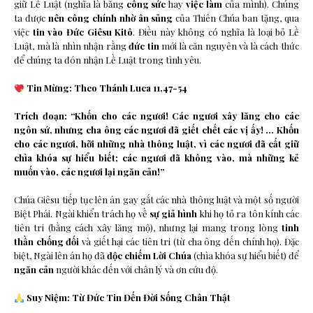
giữ Lề Luật (nghĩa là bằng
công sức
hay
việc làm
của mình). Chúng
ta được
nên công chính nhờ ân sủng
của Thiên Chúa ban tặng, qua
việc
tin vào Đức Giêsu Kitô
. Điều này không có nghĩa là loại bỏ Lề
Luật, mà là nhìn nhận rằng
đức tin
mới là căn nguyên và là cách thức
để chúng ta đón nhận Lề Luật trong tình yêu.
Tin Mừng: Theo Thánh Luca 11,47-54
Trích đoạn: “Khốn cho các ngươi! Các ngươi xây lăng cho các
ngôn sứ, nhưng cha ông các ngươi đã giết chết các vị ấy! … Khốn
cho các ngươi, hỡi những nhà thông luật, vì các ngươi đã cất giữ
chìa khóa sự hiểu biết; các ngươi đã không vào, mà những kẻ
muốn vào, các ngươi lại ngăn cản!”
Chúa Giêsu tiếp tục lên án gay gắt các nhà thông luật và một số người
Biệt Phái. Ngài khiển trách họ về
sự giả hình
khi họ tỏ ra tôn kính các
tiên tri (bằng cách xây lăng mộ), nhưng lại mang trong lòng
tinh
thần chống đối
và giết hại các tiên tri (từ cha ông đến chính họ). Đặc
biệt, Ngài lên án họ đã
độc chiếm Lời Chúa
(chìa khóa sự hiểu biết) để
ngăn cản
người khác đến với chân lý và ơn cứu độ.
Suy Niệm: Từ Đức Tin Đến Đời Sống Chân Thật