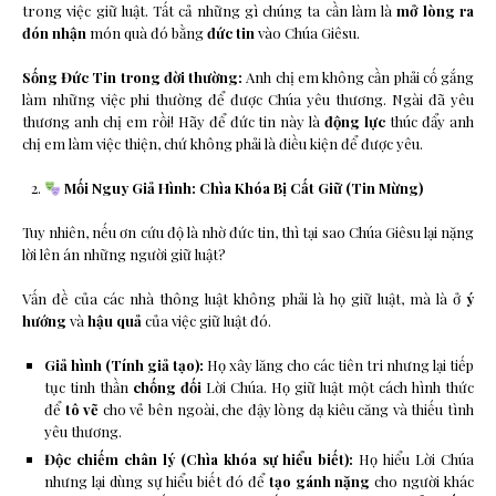
trong việc giữ luật. Tất cả những gì chúng ta cần làm là
mở lòng ra
đón nhận
món quà đó bằng
đức tin
vào Chúa Giêsu.
Sống Đức Tin trong đời thường:
Anh chị em không cần phải cố gắng
làm những việc phi thường để được Chúa yêu thương. Ngài đã yêu
thương anh chị em rồi! Hãy để đức tin này là
động lực
thúc đẩy anh
chị em làm việc thiện, chứ không phải là điều kiện để được yêu.
Mối Nguy Giả Hình: Chìa Khóa Bị Cất Giữ (Tin Mừng)
Tuy nhiên, nếu ơn cứu độ là nhờ đức tin, thì tại sao Chúa Giêsu lại nặng
lời lên án những người giữ luật?
Vấn đề của các nhà thông luật không phải là họ giữ luật, mà là ở
ý
hướng
và
hậu quả
của việc giữ luật đó.
Giả hình (Tính giả tạo):
Họ xây lăng cho các tiên tri nhưng lại tiếp
tục tinh thần
chống đối
Lời Chúa. Họ giữ luật một cách hình thức
để
tô vẽ
cho vẻ bên ngoài, che đậy lòng dạ kiêu căng và thiếu tình
yêu thương.
Độc chiếm chân lý (Chìa khóa sự hiểu biết):
Họ hiểu Lời Chúa
nhưng lại dùng sự hiểu biết đó để
tạo gánh nặng
cho người khác