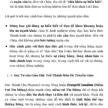
và
ngăn cản
họ đến với Chúa. Họ cất đi
“chìa khóa sự hiểu biết”
,
tức là tinh thần đơn sơ và lòng khiêm tốn để đón nhận Lời Chúa.
Lời quở trách này cảnh báo chúng ta, những người giáo dân:
Đừng bao giờ dùng sự hiểu biết về Đạo để khoe khoang hoặc
lên án người khác.
Giáo lý, kinh nghiệm sống đạo, hay kiến thức
Thánh Kinh của chúng ta phải là
cây cầu
đưa người khác đến với
Chúa, chứ không phải
bức tường
ngăn cản.
Hãy cảnh giác với thói đạo đức giả
trong đời sống hằng ngày.
Đừng chỉ cố gắng có vẻ “đạo đức” khi ở nhà thờ hay tham gia sinh
hoạt tông đồ, nhưng lại thiếu
sự công bằng, lòng nhân hậu
và
tính chính trực
trong công việc, trong cách đối xử với vợ/chồng,
con cái hay đồng nghiệp.
Suy Tư của Giáo Hội: Trở Thành Môn Đệ Truyền Giáo
Đức Thánh Cha Phanxicô trong Tông huấn
Evangelii Gaudium
(Niềm
Vui Tin Mừng)
nhấn mạnh rằng
niềm vui Tin Mừng
chỉ có được khi
chúng ta sống
đức tin đích thực và liên đới
với người khác. Ngài chỉ
ra rằng một trong những cám dỗ lớn nhất là
tinh thần thế tục
thiêng liêng
, tức là sống đạo một cách
hình thức, ích kỷ
, chỉ lo cho