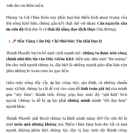
Anh chị em thân mến,
Phụng vụ Lời Chúa hôm nay phác họa hai chiều kích quan trọng của
đời sống Kitô hữu, chúng gắn kết chặt chẽ với nhau:
Căn nguyên của
ơn cứu độ
(Bài đọc I) và
thái độ sống đạo đích thực
(Tin Mừng).
Nền Tảng Cứu Độ: Chỉ Nhờ Đức Tin (Bài Đọc I)
Thánh Phaolô tuyên bố một cách mạnh mẽ:
chúng ta được nên công
chính nhờ đức tin vào Đức Giêsu Kitô
. Điều này như một “tin mừng”
lớn cho mỗi người chúng ta, đặc biệt là những người giáo dân bận rộn
giữa những lo toan cơm áo gạo tiền.
Giữa cuộc sống đầy rẫy áp lực công việc, gia đình, và những chuẩn
mực xã hội, chúng ta rất dễ rơi vào cám dỗ
tính toán giá trị
của mình
qua “việc làm”: thành tích, đóng góp, hay mức độ “giữ luật” bên
ngoài. Chúng ta dễ bị áp lực phải
chứng minh
mình “tốt đạo hơn”
người khác.
Thánh Phaolô giải thoát chúng ta khỏi gánh nặng đó! Ơn cứu độ là
một
món quà nhưng không
mà Thiên Chúa tặng ban cho tất cả mọi
người, không phân biệt chủng tộc, địa vị, hay mức độ thành công