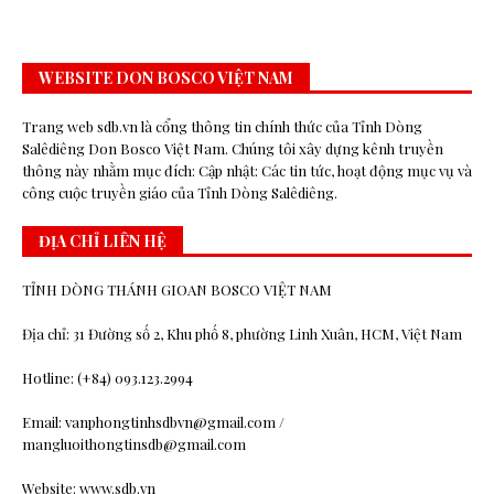
WEBSITE DON BOSCO VIỆT NAM
Trang web sdb.vn là cổng thông tin chính thức của Tỉnh Dòng
Salêdiêng Don Bosco Việt Nam. Chúng tôi xây dựng kênh truyền
thông này nhằm mục đích: Cập nhật: Các tin tức, hoạt động mục vụ và
công cuộc truyền giáo của Tỉnh Dòng Salêdiêng.
ĐỊA CHỈ LIÊN HỆ
TỈNH DÒNG THÁNH GIOAN BOSCO VIỆT NAM
Địa chỉ: 31 Đường số 2, Khu phố 8, phường Linh Xuân, HCM, Việt Nam
Hotline: (+84) 093.123.2994
Email: vanphongtinhsdbvn@gmail.com /
mangluoithongtinsdb@gmail.com
Website: www.sdb.vn