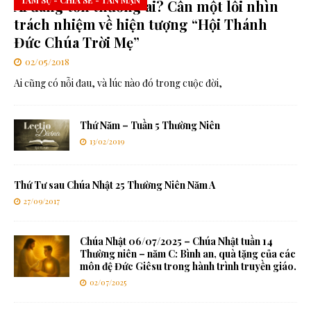
TÂM SỰ - CHIA SẺ - TẢN MẠN
Ai đang tổn thương ai? Cần một lối nhìn
trách nhiệm về hiện tượng “Hội Thánh
Đức Chúa Trời Mẹ”
02/05/2018
Ai cũng có nỗi đau, và lúc nào đó trong cuộc đời,
Thứ Năm – Tuần 5 Thường Niên
13/02/2019
Thứ Tư sau Chúa Nhật 25 Thường Niên Năm A
27/09/2017
Chúa Nhật 06/07/2025 – Chúa Nhật tuần 14
Thường niên – năm C: Bình an, quà tặng của các
môn đệ Đức Giêsu trong hành trình truyền giáo.
02/07/2025