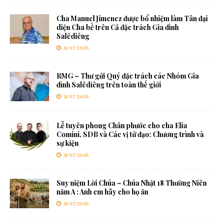
Cha Manuel Jimenez được bổ nhiệm làm Tân đại
diện Cha bề trên Cả đặc trách Gia đình
Salêdiêng
31/07/2026
RMG – Thư gửi Quý đặc trách các Nhóm Gia
đình Salêdiêng trên toàn thế giới
31/07/2026
Lễ tuyên phong Chân phước cho cha Elia
Comini, SDB và Các vị tử đạo: Chương trình và
sự kiện
31/07/2026
Suy niệm Lời Chúa – Chúa Nhật 18 Thường Niên
năm A : Anh em hãy cho họ ăn
31/07/2026