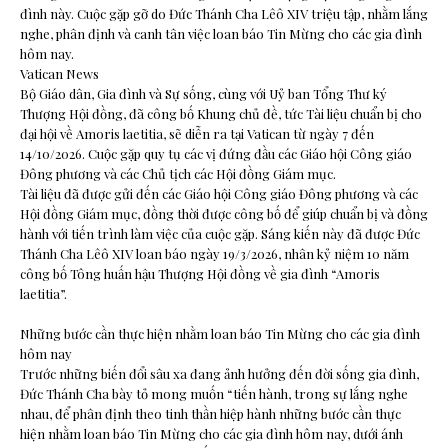
đình này. Cuộc gặp gỡ do Đức Thánh Cha Lêô XIV triệu tập, nhằm lắng
nghe, phân định và canh tân việc loan báo Tin Mừng cho các gia đình
hôm nay.
Vatican News
Bộ Giáo dân, Gia đình và Sự sống, cùng với Uỷ ban Tổng Thư ký
Thượng Hội đồng, đã công bố Khung chủ đề, tức Tài liệu chuẩn bị cho
đại hội về Amoris laetitia, sẽ diễn ra tại Vatican từ ngày 7 đến
14/10/2026. Cuộc gặp quy tụ các vị đứng đầu các Giáo hội Công giáo
Đông phương và các Chủ tịch các Hội đồng Giám mục.
Tài liệu đã được gửi đến các Giáo hội Công giáo Đông phương và các
Hội đồng Giám mục, đồng thời được công bố để giúp chuẩn bị và đồng
hành với tiến trình làm việc của cuộc gặp. Sáng kiến này đã được Đức
Thánh Cha Lêô XIV loan báo ngày 19/3/2026, nhân kỷ niệm 10 năm
công bố Tông huấn hậu Thượng Hội đồng về gia đình “Amoris
laetitia”.
Những bước cần thực hiện nhằm loan báo Tin Mừng cho các gia đình
hôm nay
Trước những biến đổi sâu xa đang ảnh hưởng đến đời sống gia đình,
Đức Thánh Cha bày tỏ mong muốn “tiến hành, trong sự lắng nghe
nhau, để phân định theo tinh thần hiệp hành những bước cần thực
hiện nhằm loan báo Tin Mừng cho các gia đình hôm nay, dưới ánh