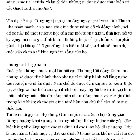
sáng ‘Amoris laetitia’ và lưu ý đến những gì đang được thực hiện tại
các Giáo hội địa phương”.
Vào dịp bế mạc Công nghị ngoại thường ngày 27/6/2026, Đức Thánh
Cha nhấn mạnh: “Nơi nào gia đình được nâng đỡ và đồng hành, nơi
đó sẽ nảy nở một trường học của các mối tương quan, tình liên đới và
hy vọng; nơi nào gia đình bị tổn thương hoặc cô lập, toàn xã hội phải
gánh chịu hậu quả”. Ngài cũng cho biết một số gia đình sẽ tham dự
cuộc gặp và chia sẻ kinh nghiệm sống của họ.
Phong cách hiệp hành
Cuộc gặp không phải là một Đại hội của Thượng Hội đồng Giám mục,
nhưng sẽ được tiến hành theo phong cách hiệp hành, với lắng nghe,
cầu nguyện và phân định. Năm chủ đề được đề nghị suy tư gồm: thực
tại, vẻ đẹp và thách đố của gia đình hôm nay; người trẻ và ơn gọi hôn
nhân; những năm đầu đời sống hôn nhân; đồng hành với các gia đình
trong khó khăn; và các gia đình Kitô hữu như chủ thể của sứ mạng
Giáo hội.
Tài liệu mời gọi các Hội đồng Giám mục và các Giáo hội Công giáo
Đông phương khởi sự suy tư trong những tháng trước cuộc gặp, đặc
biệt bằng việc lắng nghe các gia đình tại các Giáo hội địa phương. Đây
là một hành trình mục vụ đặt gia đình ở trung tâm, không chỉ như đối
tượng được chăm sóc, nhưng như những chủ thể tích cực của sứ