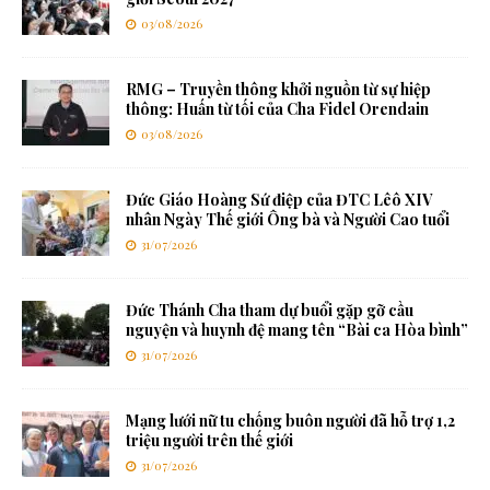
03/08/2026
RMG – Truyền thông khởi nguồn từ sự hiệp
thông: Huấn từ tối của Cha Fidel Orendain
03/08/2026
Đức Giáo Hoàng Sứ điệp của ĐTC Lêô XIV
nhân Ngày Thế giới Ông bà và Người Cao tuổi
31/07/2026
Đức Thánh Cha tham dự buổi gặp gỡ cầu
nguyện và huynh đệ mang tên “Bài ca Hòa bình”
31/07/2026
Mạng lưới nữ tu chống buôn người đã hỗ trợ 1,2
triệu người trên thế giới
31/07/2026