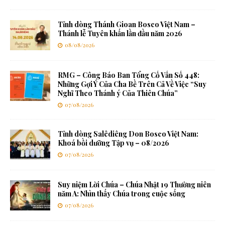
Tỉnh dòng Thánh Gioan Bosco Việt Nam –
Thánh lễ Tuyên khấn lần đầu năm 2026
08/08/2026
RMG – Công Báo Ban Tổng Cố Vấn Số 448:
Những Gợi Ý Của Cha Bề Trên Cả Về Việc “Suy
Nghĩ Theo Thánh ý Của Thiên Chúa”
07/08/2026
Tỉnh dòng Salêdiêng Don Bosco Việt Nam:
Khoá bồi dưỡng Tập vụ – 08/2026
07/08/2026
Suy niệm Lời Chúa – Chúa Nhật 19 Thường niên
năm A: Nhìn thấy Chúa trong cuộc sống
07/08/2026