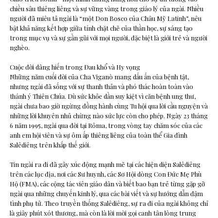
chiều sâu thiêng liêng và sự vững vàng trong giáo lý của ngài. Nhiều
người đã miêu tả ngài là “một Don Bosco của Châu Mỹ Latinh”, nêu
bật khả năng kết hợp giữa tính chặt chẽ của thần học, sự sáng tạo
trong mục vụ và sự gần gũi với mọi người, đặc biệt là giới trẻ và người
nghèo.
Cuộc đời dâng hiến trong Đau khổ và Hy vọng
Những năm cuối đời của Cha Viganò mang dấu ấn của bệnh tật,
nhưng ngài đã sống với sự thanh thản và phó thác hoàn toàn vào
thánh ý Thiên Chúa. Dù sức khỏe dần suy kiệt vì căn bệnh ung thư,
ngài chưa bao giờ ngừng đồng hành cùng Tu hội qua lời cầu nguyện và
những lời khuyên nhủ chừng nào sức lực còn cho phép. Ngày 23 tháng
6 năm 1995, ngài qua đời tại Rôma, trong vòng tay chăm sóc của các
anh em hội viên và sự ôm ấp thiêng liêng của toàn thể Gia đình
Salêdiêng trên khắp thế giới.
Tin ngài ra đi đã gây xúc động mạnh mẽ tại các hiện diện Salêdiêng
trên các lục địa, nơi các Sư huynh, các Sơ Hội dòng Con Đức Mẹ Phù
Hộ (FMA), các cộng tác viên giáo dân và biết bao bạn trẻ từng gặp gỡ
ngài qua những chuyến kinh lý, qua các bài viết và sự hướng dẫn đậm
tình phụ tử. Theo truyền thống Salêdiêng, sự ra đi của ngài không chỉ
là giây phút xót thương, mà còn là lời mời gọi canh tân lòng trung