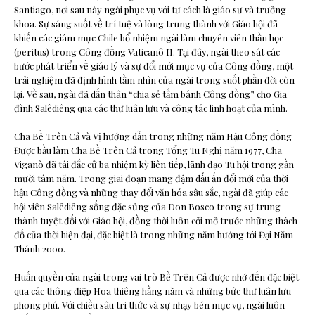
Santiago, nơi sau này ngài phục vụ với tư cách là giáo sư và trưởng
khoa. Sự sáng suốt về trí tuệ và lòng trung thành với Giáo hội đã
khiến các giám mục Chile bổ nhiệm ngài làm chuyên viên thần học
(peritus) trong Công đồng Vaticanô II. Tại đây, ngài theo sát các
bước phát triển về giáo lý và sự đổi mới mục vụ của Công đồng, một
trải nghiệm đã định hình tầm nhìn của ngài trong suốt phần đời còn
lại. Về sau, ngài đã dấn thân “chia sẻ tấm bánh Công đồng” cho Gia
đình Salêdiêng qua các thư luân lưu và công tác linh hoạt của mình.
Cha Bề Trên Cả và Vị hướng dẫn trong những năm Hậu Công đồng
Được bầu làm Cha Bề Trên Cả trong Tổng Tu Nghị năm 1977, Cha
Viganò đã tái đắc cử ba nhiệm kỳ liên tiếp, lãnh đạo Tu hội trong gần
mười tám năm. Trong giai đoạn mang đậm dấu ấn đổi mới của thời
hậu Công đồng và những thay đổi văn hóa sâu sắc, ngài đã giúp các
hội viên Salêdiêng sống đặc sủng của Don Bosco trong sự trung
thành tuyệt đối với Giáo hội, đồng thời luôn cởi mở trước những thách
đố của thời hiện đại, đặc biệt là trong những năm hướng tới Đại Năm
Thánh 2000.
Huấn quyền của ngài trong vai trò Bề Trên Cả được nhớ đến đặc biệt
qua các thông điệp Hoa thiêng hằng năm và những bức thư luân lưu
phong phú. Với chiều sâu tri thức và sự nhạy bén mục vụ, ngài luôn