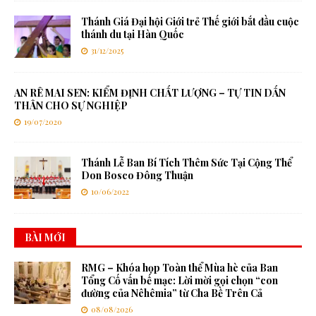
Thánh Giá Đại hội Giới trẻ Thế giới bắt đầu cuộc
thánh du tại Hàn Quốc
31/12/2025
AN RÊ MAI SEN: KIỂM ĐỊNH CHẤT LƯỢNG – TỰ TIN DẤN
THÂN CHO SỰ NGHIỆP
19/07/2020
Thánh Lễ Ban Bí Tích Thêm Sức Tại Cộng Thể
Don Bosco Đông Thuận
10/06/2022
BÀI MỚI
RMG – Khóa họp Toàn thể Mùa hè của Ban
Tổng Cố vấn bế mạc: Lời mời gọi chọn “con
đường của Nêhêmia” từ Cha Bề Trên Cả
08/08/2026