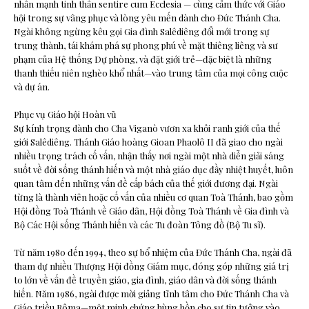
nhấn mạnh tinh thần sentire cum Ecclesia — cùng cảm thức với Giáo
hội trong sự vâng phục và lòng yêu mến dành cho Đức Thánh Cha.
Ngài không ngừng kêu gọi Gia đình Salêdiêng đổi mới trong sự
trung thành, tái khám phá sự phong phú về mặt thiêng liêng và sư
phạm của Hệ thống Dự phòng, và đặt giới trẻ—đặc biệt là những
thanh thiếu niên nghèo khổ nhất—vào trung tâm của mọi công cuộc
và dự án.
Phục vụ Giáo hội Hoàn vũ
Sự kính trọng dành cho Cha Viganò vươn xa khỏi ranh giới của thế
giới Salêdiêng. Thánh Giáo hoàng Gioan Phaolô II đã giao cho ngài
nhiều trọng trách cố vấn, nhận thấy nơi ngài một nhà diễn giải sáng
suốt về đời sống thánh hiến và một nhà giáo dục đầy nhiệt huyết, luôn
quan tâm đến những vấn đề cấp bách của thế giới đương đại. Ngài
từng là thành viên hoặc cố vấn của nhiều cơ quan Toà Thánh, bao gồm
Hội đồng Toà Thánh về Giáo dân, Hội đồng Toà Thánh về Gia đình và
Bộ Các Hội sống Thánh hiến và các Tu đoàn Tông đồ (Bộ Tu sĩ).
Từ năm 1980 đến 1994, theo sự bổ nhiệm của Đức Thánh Cha, ngài đã
tham dự nhiều Thượng Hội đồng Giám mục, đóng góp những giá trị
to lớn về vấn đề truyền giáo, gia đình, giáo dân và đời sống thánh
hiến. Năm 1986, ngài được mời giảng tĩnh tâm cho Đức Thánh Cha và
Giáo triều Rôma—một minh chứng hùng hồn cho sự tin tưởng vào