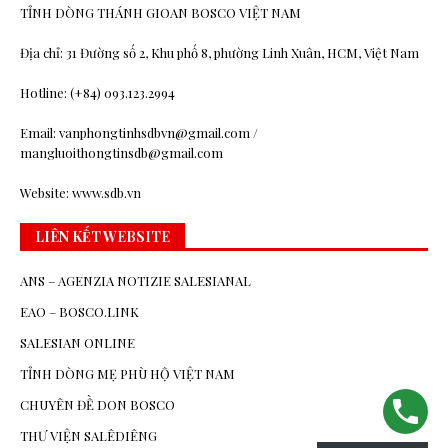
TỈNH DÒNG THÁNH GIOAN BOSCO VIỆT NAM
Địa chỉ: 31 Đường số 2, Khu phố 8, phường Linh Xuân, HCM, Việt Nam
Hotline: (+84) 093.123.2994
Email: vanphongtinhsdbvn@gmail.com /
mangluoithongtinsdb@gmail.com
Website: www.sdb.vn
LIÊN KẾT WEBSITE
ANS – AGENZIA NOTIZIE SALESIANAL
EAO – BOSCO.LINK
SALESIAN ONLINE
TỈNH DÒNG MẸ PHÙ HỘ VIỆT NAM
CHUYÊN ĐỀ DON BOSCO
THƯ VIỆN SALÊDIÊNG