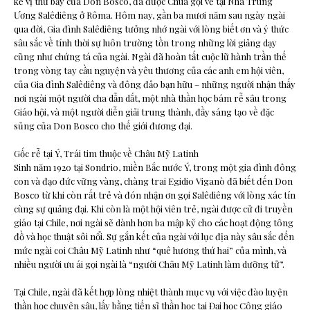
kế vị thứ bảy của Don Bosco, đã được Chúa gọi về tại Nhà Trung
Ương Salêdiêng ở Rôma. Hôm nay, gần ba mươi năm sau ngày ngài
qua đời, Gia đình Salêdiêng tưởng nhớ ngài với lòng biết ơn và ý thức
sâu sắc về tính thời sự luôn trường tồn trong những lời giảng dạy
cũng như chứng tá của ngài. Ngài đã hoàn tất cuộc lữ hành trần thế
trong vòng tay cầu nguyện và yêu thương của các anh em hội viên,
của Gia đình Salêdiêng và đông đảo bạn hữu – những người nhận thấy
nơi ngài một người cha dẫn dắt, một nhà thần học bám rễ sâu trong
Giáo hội, và một người diễn giải trung thành, đầy sáng tạo về đặc
sủng của Don Bosco cho thế giới đương đại.
Gốc rễ tại Ý, Trái tim thuộc về Châu Mỹ Latinh
Sinh năm 1920 tại Sondrio, miền Bắc nước Ý, trong một gia đình đông
con và đạo đức vững vàng, chàng trai Egidio Viganò đã biết đến Don
Bosco từ khi còn rất trẻ và đón nhận ơn gọi Salêdiêng với lòng xác tín
cùng sự quảng đại. Khi còn là một hội viên trẻ, ngài được cử đi truyền
giáo tại Chile, nơi ngài sẽ dành hơn ba mập kỷ cho các hoạt động tông
đồ và học thuật sôi nổi. Sự gắn kết của ngài với lục địa này sâu sắc đến
mức ngài coi Châu Mỹ Latinh như “quê hương thứ hai” của mình, và
nhiều người ưu ái gọi ngài là “người Châu Mỹ Latinh làm dưỡng tử”.
Tại Chile, ngài đã kết hợp lòng nhiệt thành mục vụ với việc đào luyện
thần học chuyên sâu, lấy bằng tiến sĩ thần học tại Đại học Công giáo