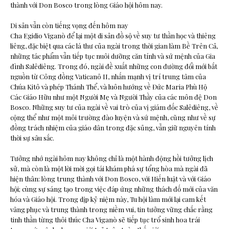
thành với Don Bosco trong lòng Giáo hội hôm nay.
Di sản vẫn còn tiếng vọng đến hôm nay
Cha Egidio Viganò để lại một di sản đồ sộ về suy tư thần học và thiêng
liêng, đặc biệt qua các lá thư của ngài trong thời gian làm Bề Trên Cả,
những tác phẩm vẫn tiếp tục nuôi dưỡng căn tính và sứ mệnh của Gia
đình Salêdiêng. Trong đó, ngài đề xuất những con đường đổi mới bắt
nguồn từ Công đồng Vaticanô II, nhấn mạnh vị trí trung tâm của
Chúa Kitô và phép Thánh Thể, và luôn hướng về Đức Maria Phù Hộ
Các Giáo Hữu như một Người Mẹ và Người Thầy của các môn đệ Don
Bosco. Những suy tư của ngài về vai trò của vị giám đốc Salêdiêng, về
cộng thể như một môi trường đào luyện và sứ mệnh, cũng như về sự
đồng trách nhiệm của giáo dân trong đặc sủng, vẫn giữ nguyên tính
thời sự sâu sắc.
Tưởng nhớ ngài hôm nay không chỉ là một hành động hồi tưởng lịch
sử, mà còn là một lời mời gọi tái khám phá sự tổng hòa mà ngài đã
hiện thân: lòng trung thành với Don Bosco, với Hiến luật và với Giáo
hội; cùng sự sáng tạo trong việc đáp ứng những thách đố mới của văn
hóa và Giáo hội. Trong dịp kỷ niệm này, Tu hội làm mới lại cam kết
vâng phục và trung thành trong niềm vui, tin tưởng vững chắc rằng
tinh thần từng thôi thúc Cha Viganò sẽ tiếp tục trổ sinh hoa trái