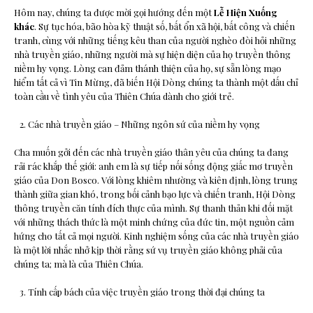
Hôm nay, chúng ta được mời gọi hướng đến một
Lễ Hiện Xuống
khác
. Sự tục hóa, bão hòa kỹ thuật số, bất ổn xã hội, bất công và chiến
tranh, cùng với những tiếng kêu than của người nghèo đòi hỏi những
nhà truyền giáo, những người mà sự hiện diện của họ truyền thông
niềm hy vọng. Lòng can đảm thánh thiện của họ, sự sẵn lòng mạo
hiểm tất cả vì Tin Mừng, đã biến Hội Dòng chúng ta thành một dấu chỉ
toàn cầu về tình yêu của Thiên Chúa dành cho giới trẻ.
Các nhà truyền giáo – Những ngôn sứ của niềm hy vọng
Cha muốn gởi đến các nhà truyền giáo thân yêu của chúng ta đang
rải rác khắp thế giới: anh em là sự tiếp nối sống động giấc mơ truyền
giáo của Don Bosco. Với lòng khiêm nhường và kiên định, lòng trung
thành giữa gian khó, trong bối cảnh bạo lực và chiến tranh, Hội Dòng
thông truyền căn tính đích thực của mình. Sự thanh thản khi đối mặt
với những thách thức là một minh chứng của đức tin, một nguồn cảm
hứng cho tất cả mọi người. Kinh nghiệm sống của các nhà truyền giáo
là một lời nhắc nhở kịp thời rằng sứ vụ truyền giáo không phải của
chúng ta; mà là của Thiên Chúa.
Tính cấp bách của việc truyền giáo trong thời đại chúng ta