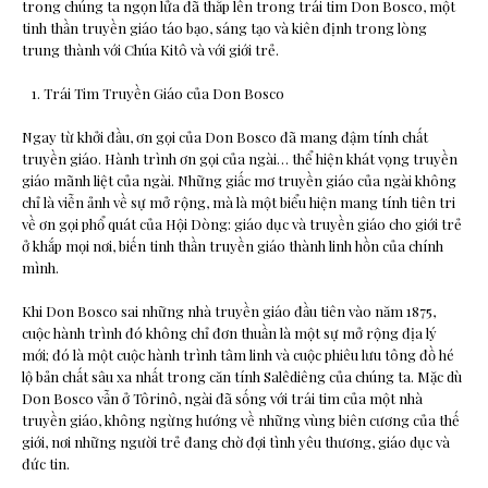
trong chúng ta ngọn lửa đã thắp lên trong trái tim Don Bosco, một
tinh thần truyền giáo táo bạo, sáng tạo và kiên định trong lòng
trung thành với Chúa Kitô và với giới trẻ.
Trái Tim Truyền Giáo của Don Bosco
Ngay từ khởi đầu, ơn gọi của Don Bosco đã mang đậm tính chất
truyền giáo. Hành trình ơn gọi của ngài… thể hiện khát vọng truyền
giáo mãnh liệt của ngài. Những giấc mơ truyền giáo của ngài không
chỉ là viễn ảnh về sự mở rộng, mà là một biểu hiện mang tính tiên tri
về ơn gọi phổ quát của Hội Dòng: giáo dục và truyền giáo cho giới trẻ
ở khắp mọi nơi, biến tinh thần truyền giáo thành linh hồn của chính
mình.
Khi Don Bosco sai những nhà truyền giáo đầu tiên vào năm 1875,
cuộc hành trình đó không chỉ đơn thuần là một sự mở rộng địa lý
mới; đó là một cuộc hành trình tâm linh và cuộc phiêu lưu tông đồ hé
lộ bản chất sâu xa nhất trong căn tính Salêdiêng của chúng ta. Mặc dù
Don Bosco vẫn ở Tôrinô, ngài đã sống với trái tim của một nhà
truyền giáo, không ngừng hướng về những vùng biên cương của thế
giới, nơi những người trẻ đang chờ đợi tình yêu thương, giáo dục và
đức tin.