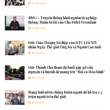
03/08/2026
RMG – Truyền thông khởi nguồn từ sự hiệp
thông: Huấn từ tối của Cha Fidel Orendain
03/08/2026
Đức Giáo Hoàng Sứ điệp của ĐTC Lêô XIV
nhân Ngày Thế giới Ông bà và Người Cao tuổi
31/07/2026
Đức Thánh Cha tham dự buổi gặp gỡ cầu
nguyện và huynh đệ mang tên “Bài ca Hòa bình”
31/07/2026
Mạng lưới nữ tu chống buôn người đã hỗ trợ 1,2
triệu người trên thế giới
31/07/2026