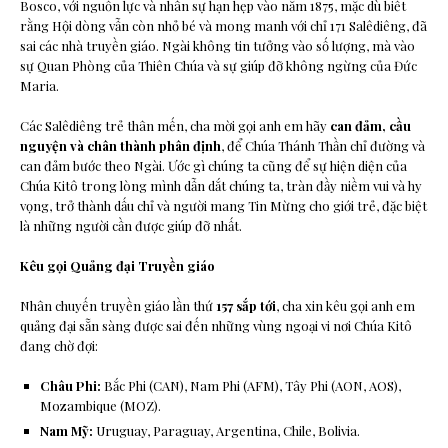
Bosco, với nguồn lực và nhân sự hạn hẹp vào năm 1875, mặc dù biết
rằng Hội dòng vẫn còn nhỏ bé và mong manh với chỉ 171 Salêdiêng, đã
sai các nhà truyền giáo. Ngài không tin tưởng vào số lượng, mà vào
sự Quan Phòng của Thiên Chúa và sự giúp đỡ không ngừng của Đức
Maria.
Các Salêdiêng trẻ thân mến, cha mời gọi anh em hãy
can đảm, cầu
nguyện và chân thành phân định
, để Chúa Thánh Thần chỉ đường và
can đảm bước theo Ngài. Ước gì chúng ta cũng để sự hiện diện của
Chúa Kitô trong lòng mình dẫn dắt chúng ta, tràn đầy niềm vui và hy
vọng, trở thành dấu chỉ và người mang Tin Mừng cho giới trẻ, đặc biệt
là những người cần được giúp đỡ nhất.
Kêu gọi Quảng đại Truyền giáo
Nhân chuyến truyền giáo lần thứ
157 sắp tới
, cha xin kêu gọi anh em
quảng đại sẵn sàng được sai đến những vùng ngoại vi nơi Chúa Kitô
đang chờ đợi:
Châu Phi:
Bắc Phi (CAN), Nam Phi (AFM), Tây Phi (AON, AOS),
Mozambique (MOZ).
Nam Mỹ:
Uruguay, Paraguay, Argentina, Chile, Bolivia.