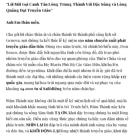
“Lời Mời Gọi Canh Tân Lòng Trung Thành Với Đặc Sủng và Lòng
Quảng Đại Truyền Giáo”
Anh Em thân mến,
Cha gởi lời chào thân ái và chân thành từ thành phố cảng lịch sử
Genova, nơi chúng ta kết thúc lễ kỷ niệm
150 năm chuyến xuất phát
truyền giáo đầu tiên
. Đúng 150 năm trước, từ chính bờ biển này, Don
Bosco, được thúc đẩy bởi ngọn lửa tình yêu tông đồ, đã trao phó
nhóm truyền giáo đầu tiên cho sự quan phòng của Thiên Chúa và sự
chăm sóc từ mẫu của Mẹ Maria Phù Hộ Các Giáo Hữu, khi họ lên
đường đến Argentina. Khởi đầu chỉ là một nhóm ít ỏi ấy giờ đã trở
thành một cây đại thụ, với những nhánh cây hiện vươn rộng khắp
137
quốc gia
, mang lại hoa trái ngang qua cuộc đời và sự phục vụ của
khoảng
14.000 tu sĩ Salêdiêng
trên năm châu lục.
Năm Thánh này không chỉ là một lễ kỷ niệm lịch sử về quá khứ, mà là
một khoảnh khắc mang tính tiên tri. Trước hết, Năm Thánh này kêu
gọi chúng ta sống tâm tình
TẠ ƠN
, khơi dậy trong chúng ta một lòng
biết ơn sâu sắc. Điều này cũng thúc giục chúng ta hãy can đảm nhìn về
phía trước,
NHÌN LẠI
lời đáp trả của mình dưới ánh sáng của hy vọng
và đức tin, và
KHỞI ĐỘNG LẠI
lòng nhiệt thành truyền giáo, khơi dậy