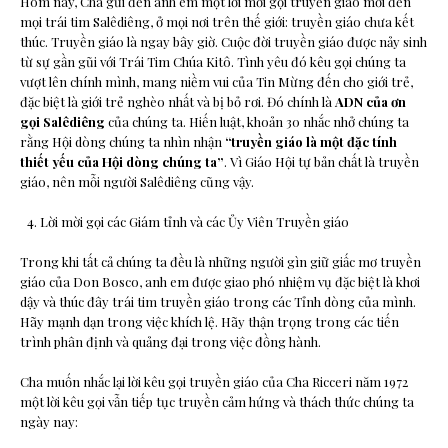
Hôm nay, Cha gửi đến anh em một lời mời gọi truyền giáo mới đến
mọi trái tim Salêdiêng, ở mọi nơi trên thế giới: truyền giáo chưa kết
thúc. Truyền giáo là ngay bây giờ. Cuộc đời truyền giáo được nảy sinh
từ sự gần gũi với Trái Tim Chúa Kitô. Tình yêu đó kêu gọi chúng ta
vượt lên chính mình, mang niềm vui của Tin Mừng đến cho giới trẻ,
đặc biệt là giới trẻ nghèo nhất và bị bỏ rơi. Đó chính là
ADN của ơn
gọi Salêdiêng
của chúng ta. Hiến luật, khoản 30 nhắc nhở chúng ta
rằng Hội dòng chúng ta nhìn nhận
“truyền giáo là một đặc tính
thiết yếu của Hội dòng chúng ta”
. Vì Giáo Hội tự bản chất là truyền
giáo, nên mỗi người Salêdiêng cũng vậy.
Lời mời gọi các Giám tỉnh và các Ủy Viên Truyền giáo
Trong khi tất cả chúng ta đều là những người gìn giữ giấc mơ truyền
giáo của Don Bosco, anh em được giao phó nhiệm vụ đặc biệt là khơi
dậy và thúc đây trái tim truyền giáo trong các Tỉnh dòng của mình.
Hãy mạnh dạn trong việc khích lệ. Hãy thận trọng trong các tiến
trình phân định và quảng đại trong việc đồng hành.
Cha muốn nhắc lại lời kêu gọi truyền giáo của Cha Ricceri năm 1972
một lời kêu gọi vẫn tiếp tục truyền cảm hứng và thách thức chúng ta
ngày nay: