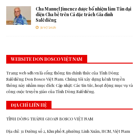
Cha Manuel Jimenez được bổ nhiệm làm Tân đại
diện Cha bề trên Cả đặc trách Gia đình
Salêdiêng
31/07/2026
WEBSITE DON BOSCO VIỆT NAM
Trang web sdb.vn là cổng thông tin chính thức của Tỉnh Dòng
Salêdiêng Don Bosco Việt Nam. Chúng tôi xây dựng kênh truyền
thông này nhằm mục đích: Cập nhật: Các tin tức, hoạt động mục vụ và
công cuộc truyền giáo của Tỉnh Dòng Salêdiêng.
ĐỊA CHỈ LIÊN HỆ
TỈNH DÒNG THÁNH GIOAN BOSCO VIỆT NAM
Địa chỉ: 31 Đường số 2, Khu phố 8, phường Linh Xuân, HCM, Việt Nam