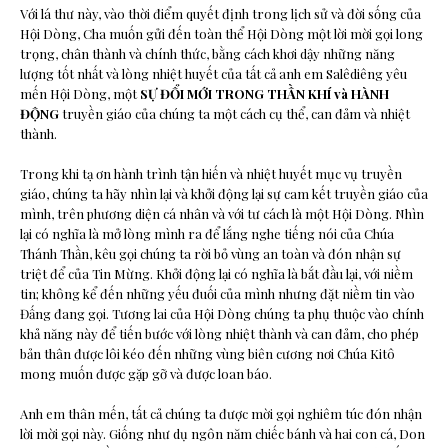
Với lá thư này, vào thời điểm quyết định trong lịch sử và đời sống của
Hội Dòng, Cha muốn gửi đến toàn thể Hội Dòng một lời mời gọi long
trọng, chân thành và chính thức, bằng cách khơi dậy những năng
lượng tốt nhất và lòng nhiệt huyết của tất cả anh em Salêdiêng yêu
mến Hội Dòng, một
SỰ ĐỔI MỚI TRONG THẦN KHÍ và HÀNH
ĐỘNG
truyền giáo của chúng ta một cách cụ thể, can đảm và nhiệt
thành.
Trong khi tạ ơn hành trình tận hiến và nhiệt huyết mục vụ truyền
giáo, chúng ta hãy nhìn lại và khởi động lại sự cam kết truyền giáo của
mình, trên phương diện cá nhân và với tư cách là một Hội Dòng. Nhìn
lại có nghĩa là mở lòng mình ra để lắng nghe tiếng nói của Chúa
Thánh Thần, kêu gọi chúng ta rời bỏ vùng an toàn và đón nhận sự
triệt để của Tin Mừng. Khởi động lại có nghĩa là bắt đầu lại, với niềm
tin; không kể đến những yếu đuối của mình nhưng đặt niềm tin vào
Đấng đang gọi. Tương lai của Hội Dòng chúng ta phụ thuộc vào chính
khả năng này để tiến bước với lòng nhiệt thành và can đảm, cho phép
bản thân được lôi kéo đến những vùng biên cương nơi Chúa Kitô
mong muốn được gặp gỡ và được loan báo.
Anh em thân mến, tất cả chúng ta được mời gọi nghiêm túc đón nhận
lời mời gọi này. Giống như dụ ngôn năm chiếc bánh và hai con cá, Don