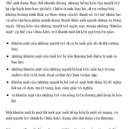
Thế giới đang thay đổi nhanh chóng, nhưng tiếng kêu của người trẻ
lại cấp bách hơn bao giờ hết. Chiến tranh, bạo lực, di cư cưỡng bức,
khủng hoảng sinh thái, sự thao túng của kỹ thuật số, trí tuệ nhân tạo
và nền văn hóa phân mảnh đang thách thức mỗi người chúng ta từng
ngày. Tiếng kêu của những người trẻ ngày nay mang những “khuôn
mặt” cụ thể của Chúa Kitô, trở thành một lời kêu gọi truyền giáo:
khuôn mặt của những người trẻ di cư bị mất gốc do di dời cưỡng
bức;
những khuôn mặt của tuổi trẻ bị tổn thương bởi chiến tranh và
bạo lực;
những khuôn mặt của những người bị loại trừ, mắc kẹt trong
nghèo đói và bị tước đoạt cơ hội việc làm và học tập;
khuôn mặt của những người bị bỏ rơi về mặt tinh thần, bị đè nặng
bởi sự cô đơn, tuyệt vọng, hay cảm giác vô nghĩa;
và khuôn mặt của những trẻ em sống trên đường phố hoặc bị bóc
lột.
Mỗi khuôn mặt là một lời mời gọi, mỗi tiếng kêu là một sứ mạng, và
mỗi người trẻ chính là Chúa Kitô, đang chờ đợi được yêu thương.