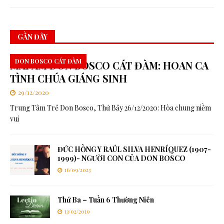
GẦN ĐÂY
DON BOSCO CÁT ĐÀM
MÁI ẤM DON BOSCO CÁT ĐÀM: HOAN CA
TÌNH CHÚA GIÁNG SINH
29/12/2020
Trung Tâm Trẻ Don Bosco, Thứ Bảy 26/12/2020: Hòa chung niềm
vui
ĐỨC HỒNG Y RAÚL SILVA HENRÍQUEZ (1907-
1999)- NGƯỜI CON CỦA DON BOSCO
16/09/2023
Thứ Ba – Tuần 6 Thường Niên
13/02/2019