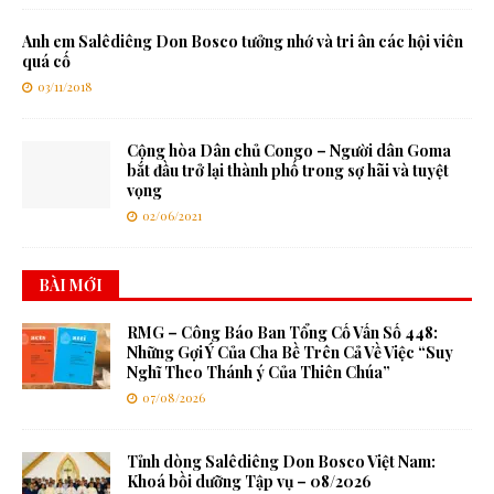
Anh em Salêdiêng Don Bosco tưởng nhớ và tri ân các hội viên
quá cố
03/11/2018
Cộng hòa Dân chủ Congo – Người dân Goma
bắt đầu trở lại thành phố trong sợ hãi và tuyệt
vọng
02/06/2021
BÀI MỚI
RMG – Công Báo Ban Tổng Cố Vấn Số 448:
Những Gợi Ý Của Cha Bề Trên Cả Về Việc “Suy
Nghĩ Theo Thánh ý Của Thiên Chúa”
07/08/2026
Tỉnh dòng Salêdiêng Don Bosco Việt Nam:
Khoá bồi dưỡng Tập vụ – 08/2026