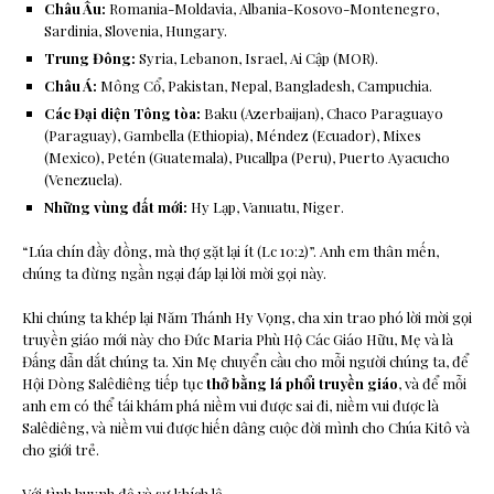
Châu Âu:
Romania-Moldavia, Albania-Kosovo-Montenegro,
Sardinia, Slovenia, Hungary.
Trung Đông:
Syria, Lebanon, Israel, Ai Cập (MOR).
Châu Á:
Mông Cổ, Pakistan, Nepal, Bangladesh, Campuchia.
Các Đại diện Tông tòa:
Baku (Azerbaijan), Chaco Paraguayo
(Paraguay), Gambella (Ethiopia), Méndez (Ecuador), Mixes
(Mexico), Petén (Guatemala), Pucallpa (Peru), Puerto Ayacucho
(Venezuela).
Những vùng đất mới:
Hy Lạp, Vanuatu, Niger.
“Lúa chín đầy đồng, mà thợ gặt lại ít (Lc 10:2)”. Anh em thân mến,
chúng ta đừng ngần ngại đáp lại lời mời gọi này.
Khi chúng ta khép lại Năm Thánh Hy Vọng, cha xin trao phó lời mời gọi
truyền giáo mới này cho Đức Maria Phù Hộ Các Giáo Hữu, Mẹ và là
Đấng dẫn dắt chúng ta. Xin Mẹ chuyển cầu cho mỗi người chúng ta, để
Hội Dòng Salêdiêng tiếp tục
thở bằng lá phổi truyền giáo
, và để mỗi
anh em có thể tái khám phá niềm vui được sai đi, niềm vui được là
Salêdiêng, và niềm vui được hiến dâng cuộc đời mình cho Chúa Kitô và
cho giới trẻ.
Với tình huynh đệ và sự khích lệ,