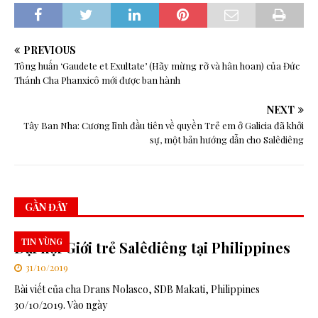
PREVIOUS
Tông huấn ‘Gaudete et Exultate’ (Hãy mừng rỡ và hân hoan) của Đức
Thánh Cha Phanxicô mới được ban hành
NEXT
Tây Ban Nha: Cương lĩnh đầu tiên về quyền Trẻ em ở Galicia đã khởi
sự, một bản hướng dẫn cho Salêdiêng
GẦN ĐÂY
TIN VÙNG
Đại hội Giới trẻ Salêdiêng tại Philippines
31/10/2019
Bài viết của cha Drans Nolasco, SDB Makati, Philippines
30/10/2019. Vào ngày