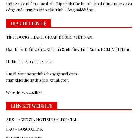
thông này nhằm mục đích: Cập nhật: Các tin tức, hoạt động mục vụ và
công cuộc truyền giáo của Tỉnh Dòng Salêdiêng.
ĐỊA CHỈ LIÊN HỆ
TỈNH DÒNG THÁNH GIOAN BOSCO VIỆT NAM
Địa chỉ: 31 Đường số 2, Khu phố 8, phường Linh Xuân, HCM, Việt Nam
Hotline: (+84) 093.123.2994
Email: vanphongtinhsdbvn@gmail.com /
mangluoithongtinsdb@gmail.com
Website: www.sdb.vn
LIÊN KẾT WEBSITE
ANS – AGENZIA NOTIZIE SALESIANAL
EAO – BOSCO.LINK