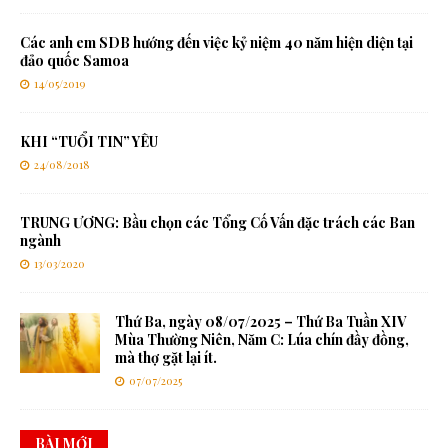
Các anh em SDB hướng đến việc kỷ niệm 40 năm hiện diện tại
đảo quốc Samoa
14/05/2019
KHI “TUỔI TIN” YÊU
24/08/2018
TRUNG ƯƠNG: Bầu chọn các Tổng Cố Vấn đặc trách các Ban
ngành
13/03/2020
Thứ Ba, ngày 08/07/2025 – Thứ Ba Tuần XIV
Mùa Thường Niên, Năm C: Lúa chín đầy đồng,
mà thợ gặt lại ít.
07/07/2025
BÀI MỚI