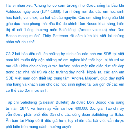
Hai vị nhận xét: “Chúng tôi có cảm tưởng như được sống lại bầu khí
Valdocco ngày xưa (1844-1888). Tại những nơi đó, các em học sinh
học hành, vui chơi, ca hát và cầu nguyện. Các em sống trong bầu khí
giáo dục theo phong thái đặc thù do chính Don Bosco khai sáng, hiển
thị rõ nét ‘Lòng thương mến Salêdiêng’ (Amore volezza) như Don
Bosco mong muốn”. Thầy Pettenon rất cảm kích khi viết lại những
nhận xét như thế.
Cả 2 bài báo đều nói lên những hy sinh của các anh em SDB tại việt
nam khi muốn tiếp cận những trẻ em nghèo khổ thất học, bị bỏ rơi và
tạo điều kiện cho chúng được hưởng nhận một nền giáo dục tốt đẹp
trong các nhà nội trú và các trường dạy nghề. Ngoài ra, các anh em
SDB Việt nam còn thiết lập trung tâm ‘Andrea Majcen’, giúp dạy nghề
nhà hàng và khách sạn cho các học sinh nghèo tại Sài gòn để các em
có thể vào đời mưu sinh.
Tạp chí Salêdiêng (Salesian Bulletin) đã được Don Bosco khai sáng
từ năm 1877, và hiện nay vẫn có hơn 400.000 độc giả. Tạp chí ấy
vẫn được phân phối đều đặn cho các cộng đoàn Salêdiêng tại Italia.
Ấn bản tại Pháp có ít độc giả hơn, tuy nhiên các bài viết vẫn được
phổ biến trên mạng cách thường xuyên.