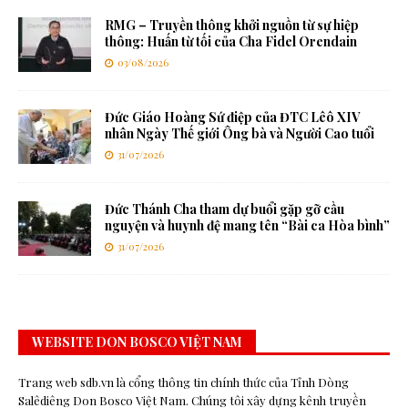
RMG – Truyền thông khởi nguồn từ sự hiệp
thông: Huấn từ tối của Cha Fidel Orendain
03/08/2026
Đức Giáo Hoàng Sứ điệp của ĐTC Lêô XIV
nhân Ngày Thế giới Ông bà và Người Cao tuổi
31/07/2026
Đức Thánh Cha tham dự buổi gặp gỡ cầu
nguyện và huynh đệ mang tên “Bài ca Hòa bình”
31/07/2026
WEBSITE DON BOSCO VIỆT NAM
Trang web sdb.vn là cổng thông tin chính thức của Tỉnh Dòng
Salêdiêng Don Bosco Việt Nam. Chúng tôi xây dựng kênh truyền