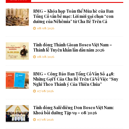
RMG – Khóa họp Toàn thể Mùa hè của Ban
Tổng Cố vấn bế mạc: Lời mời gọi chọn “con
đường của Nêhêmia” từ Cha Bề Trên Cả
08/08/2026
Tỉnh dòng Thánh Gioan Bosco Việt Nam –
Thánh lễ Tuyên khấn lần đầu năm 2026
08/08/2026
RMG – Công Báo Ban Tổng Cố Vấn Số 448:
Những Gợi Ý Của Cha Bề Trên Cả Về Việc “Suy
Nghĩ Theo Thánh ý Của Thiên Chúa”
07/08/2026
Tỉnh dòng Salêdiêng Don Bosco Việt Nam:
Khoá bồi dưỡng Tập vụ – 08/2026
07/08/2026