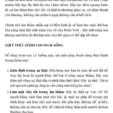
muốn, hãy học lấy thái độ của Chúa Giêsu: Tiếp tục hiên ngang bước
đi, cứ âm thầm làm việc tốt, cứ khiêm nhường phục vụ, cứ chân thành
yêu thương. Không cần ai khen ngợi, không cần ai biết đến.
Chính nét âm thầm, nhẫn nại và hiền lành ấy sẽ làm cho cuộc đời bạn
tỏa sáng một thứ ánh sáng rực rỡ của Nước Trời – thứ ánh sáng mà
không một hòn đá thù hận nào của thế gian có thể dập tắt được.
GỢI Ý THỰC HÀNH CHO NGÀY SỐNG
Để sống trọn vẹn 3 ý tưởng này, xin mời cộng đoàn cùng thực hành
trong hôm nay:
Kiên định trong sự thật:
Nếu hôm nay bạn bị cám dỗ nói dối để
trục lợi, hoặc bị người khác chê bai vì sống ngay thẳng, hãy can
đảm giữ vững sự thật dẫu có phải chịu thiệt thòi. Hãy tự nhủ:
“Dù ai
nói ngả nói nghiêng, lòng ta vẫn vững như kiềng ba chân”
.
Làm một việc tốt trong âm thầm:
Hãy từ chối sự “rực rỡ” bề
ngoài bằng cách làm một việc bác ái, một sự giúp đỡ trong gia
đình hoặc nơi làm việc mà tuyệt đối giấu kín, không để ai biết,
không cần ai cảm ơn. Hãy để Chúa là Đấng thấu suốt mọi bí ẩn ban
thưởng cho bạn.