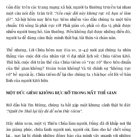
Gần đây trên các trang mạng xã hội, người ta thường truyền tai nhau
một câu nói đầy trăn trở:
“Nếu cuộc đời này không rực rỡ, bạn sẽ làm
gì?”
. Xã hội hôm nay liên tục tiêm nhiễm vào đầu chúng ta một tiêu
chuẩn: Đã sống là phải rực rỡ! Phải giàu có, phải có địa vị, phải được
nhiều người tung hô, tán thưởng. Nếu không đạt được những điều đó,
người ta dễ dàng cảm thấy mình thất bại, tủi thân và chán nản.
Thế nhưng, Lời Chúa hôm nay (Ga 10, 31-42) mời gọi chúng ta nhìn
thẳng vào cuộc đời của nhân vật vĩ đại nhất lịch sử: Chúa Giêsu Kitô.
Thử hỏi, cuộc đời trần thế của Chúa Giêsu có “rực rỡ” theo tiêu chuẩn
của thế gian không? Hoàn toàn không! Và từ chính sự “không rực
rỡ” bề ngoài ấy, Chúa Giêsu để lại cho chúng ta 3 bài học cốt lõi về bản
lĩnh của người Kitô hữu.
MỘT ĐỨC GIÊSU KHÔNG RỰC RỠ TRONG MẮT THẾ GIAN
Mở đầu bài Tin Mừng, chúng ta bắt gặp một khung cảnh thật bi đát:
“Người Do Thái lại lấy đá để ném Đức Giêsu”
.
Hãy nhìn xem, một vị Thiên Chúa làm người, Đấng đã đi khắp nơi thi
ân giáng phúc, chữa lành người mù, người cùi, làm cho kẻ chết sống
lại… nay lại bị chính những đồng bào của mình vây quanh với những