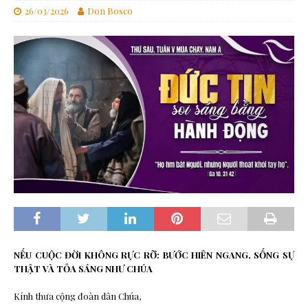
26/03/2026
Don Bosco
NẾU CUỘC ĐỜI KHÔNG RỰC RỠ: BƯỚC HIÊN NGANG, SỐNG SỰ
THẬT VÀ TỎA SÁNG NHƯ
CHÚA
Kính thưa cộng đoàn dân Chúa,