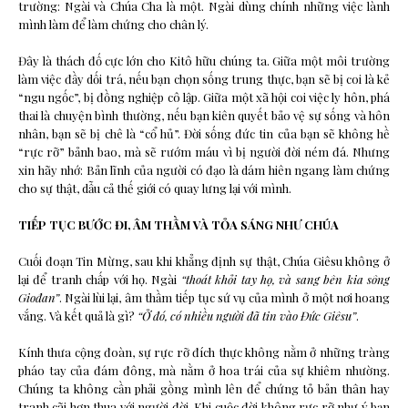
trường: Ngài và Chúa Cha là một. Ngài dùng chính những việc lành
mình làm để làm chứng cho chân lý.
Đây là thách đố cực lớn cho Kitô hữu chúng ta. Giữa một môi trường
làm việc đầy dối trá, nếu bạn chọn sống trung thực, bạn sẽ bị coi là kẻ
“ngu ngốc”, bị đồng nghiệp cô lập. Giữa một xã hội coi việc ly hôn, phá
thai là chuyện bình thường, nếu bạn kiên quyết bảo vệ sự sống và hôn
nhân, bạn sẽ bị chê là “cổ hủ”. Đời sống đức tin của bạn sẽ không hề
“rực rỡ” bảnh bao, mà sẽ rướm máu vì bị người đời ném đá. Nhưng
xin hãy nhớ: Bản lĩnh của người có đạo là dám hiên ngang làm chứng
cho sự thật, dẫu cả thế giới có quay lưng lại với mình.
TIẾP TỤC BƯỚC ĐI, ÂM THẦM VÀ TỎA SÁNG NHƯ CHÚA
Cuối đoạn Tin Mừng, sau khi khẳng định sự thật, Chúa Giêsu không ở
lại để tranh chấp với họ. Ngài
“thoát khỏi tay họ, và sang bên kia sông
Giođan”
. Ngài lùi lại, âm thầm tiếp tục sứ vụ của mình ở một nơi hoang
vắng. Và kết quả là gì?
“Ở đó, có nhiều người đã tin vào Đức Giêsu”
.
Kính thưa cộng đoàn, sự rực rỡ đích thực không nằm ở những tràng
pháo tay của đám đông, mà nằm ở hoa trái của sự khiêm nhường.
Chúng ta không cần phải gồng mình lên để chứng tỏ bản thân hay
tranh cãi hơn thua với người đời. Khi cuộc đời không rực rỡ như ý bạn