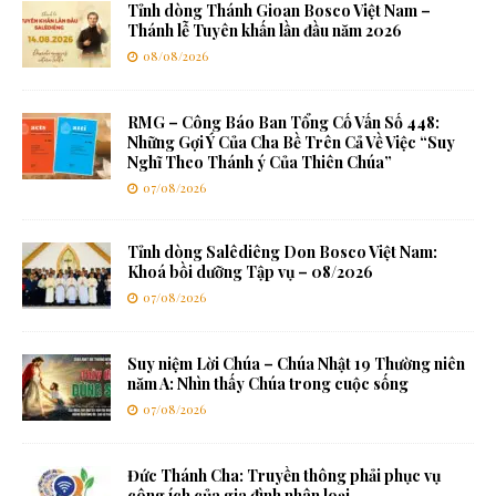
Tỉnh dòng Thánh Gioan Bosco Việt Nam –
Thánh lễ Tuyên khấn lần đầu năm 2026
08/08/2026
RMG – Công Báo Ban Tổng Cố Vấn Số 448:
Những Gợi Ý Của Cha Bề Trên Cả Về Việc “Suy
Nghĩ Theo Thánh ý Của Thiên Chúa”
07/08/2026
Tỉnh dòng Salêdiêng Don Bosco Việt Nam:
Khoá bồi dưỡng Tập vụ – 08/2026
07/08/2026
Suy niệm Lời Chúa – Chúa Nhật 19 Thường niên
năm A: Nhìn thấy Chúa trong cuộc sống
07/08/2026
Đức Thánh Cha: Truyền thông phải phục vụ
công ích của gia đình nhân loại