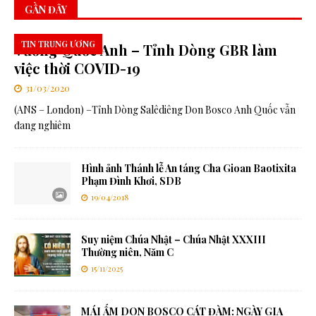
GẦN ĐÂY
TIN TRUNG ƯƠNG
Vương Quốc Anh – Tỉnh Dòng GBR làm
việc thời COVID-19
31/03/2020
(ANS – London) –Tỉnh Dòng Salêdiêng Don Bosco Anh Quốc vẫn
đang nghiêm
Hình ảnh Thánh lễ An táng Cha Gioan Baotixita
Phạm Đình Khơi, SDB
19/04/2018
Suy niệm Chúa Nhật – Chúa Nhật XXXIII
Thường niên, Năm C
15/11/2025
MÁI ẤM DON BOSCO CÁT ĐÀM: NGÀY GIA