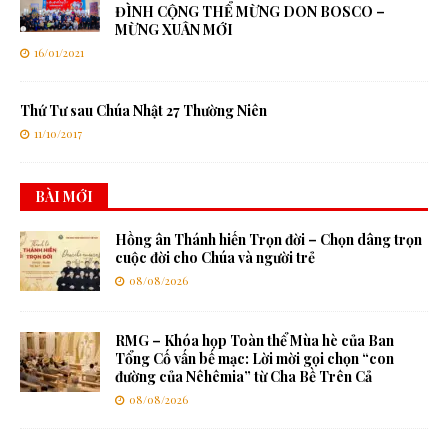
ĐÌNH CỘNG THỂ MỪNG DON BOSCO –
MỪNG XUÂN MỚI
16/01/2021
Thứ Tư sau Chúa Nhật 27 Thường Niên
11/10/2017
BÀI MỚI
Hồng ân Thánh hiến Trọn đời – Chọn dâng trọn
cuộc đời cho Chúa và người trẻ
08/08/2026
RMG – Khóa họp Toàn thể Mùa hè của Ban
Tổng Cố vấn bế mạc: Lời mời gọi chọn “con
đường của Nêhêmia” từ Cha Bề Trên Cả
08/08/2026