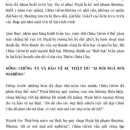
hòn đá nhọn hoắt trên tay. Họ sỉ nhục Ngài là kẻ nói phạm thượng.
Suốt 3 năm rao giảng, Chúa Giêsu không có nhà cửa, không có quân
đội bảo vệ, thường xuyên bị theo dõi, gài bẫy, và kết cục là bị treo trên
cây thập giá như một tên tử tội rách rưới.
Quả thực, nhìn qua lăng kính trần tục, cuộc đời Chúa Giêsu ở thế gian
này chẳng hề rực rỡ. Ngài bị ruồng bỏ, bị chê ghét, bị tước đoạt mọi
danh dự. Nếu thước đo của sự thành công là tiền bạc và quyền lực, thì
Chúa Giêsu là một người thất bại. Nhưng chính sự “thất bại” trần gian
ấy lại là kế hoạch cứu độ vĩ đại của Thiên Chúa Cha.
SỐNG CHỨNG TÁ VÀ BẢO VỆ SỰ THẬT DÙ “AI NÓI NGẢ NÓI
NGHIÊNG”
Đứng trước những hòn đá chực chờ ném vào mình, Chúa Giêsu đã
phản ứng thế nào? Ngài không quỳ xuống van xin, không thỏa hiệp,
cũng không rút lại những lời mình đã giảng. Ngài hiên ngang đứng
đó và bảo vệ sự thật:
“Tôi đã cho các ông thấy nhiều việc tốt đẹp Chúa
Cha đã giao cho tôi làm; vì việc nào mà các ông ném đá tôi?”
.
Người Do Thái bóp méo sự thật, họ quy chụp Ngài tội phạm thượng.
Nhưng
“dù ai nói ngả nói nghiêng”
, Chúa Giêsu vẫn giữ vững lập