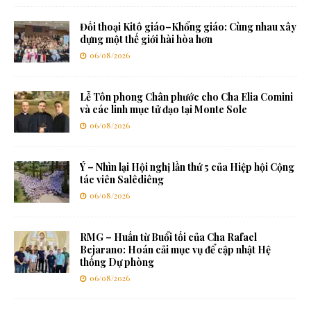
Đối thoại Kitô giáo–Khổng giáo: Cùng nhau xây
dựng một thế giới hài hòa hơn
06/08/2026
Lễ Tôn phong Chân phước cho Cha Elia Comini
và các linh mục tử đạo tại Monte Sole
06/08/2026
Ý – Nhìn lại Hội nghị lần thứ 5 của Hiệp hội Cộng
tác viên Salêdiêng
06/08/2026
RMG – Huấn từ Buổi tối của Cha Rafael
Bejarano: Hoán cải mục vụ để cập nhật Hệ
thống Dự phòng
06/08/2026