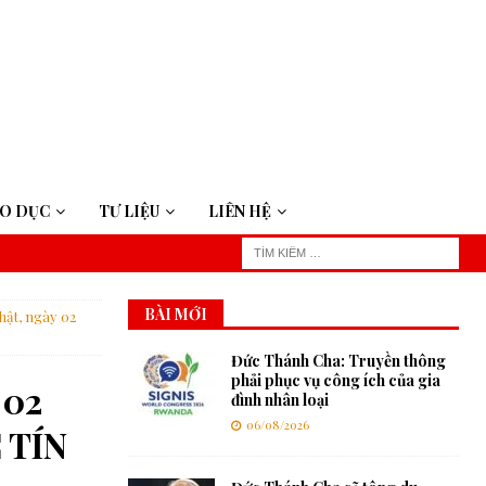
ÁO DỤC
TƯ LIỆU
LIÊN HỆ
BÀI MỚI
hật, ngày 02
Đức Thánh Cha: Truyền thông
phải phục vụ công ích của gia
 02
đình nhân loại
06/08/2026
 TÍN