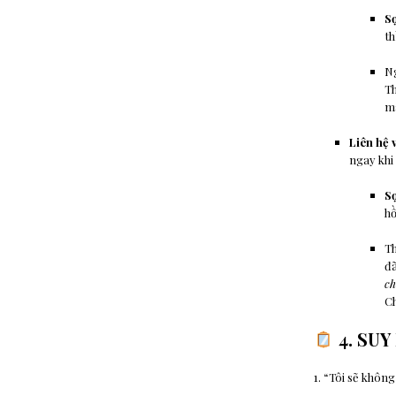
Sợ
th
Ng
Th
mà
Liên hệ v
ngay khi
Sợ
h
Th
đã
ch
Ch
4. SUY
1. “Tôi sẽ khôn