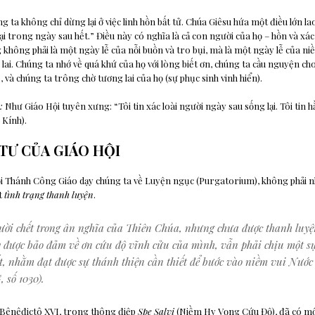
g ta không chỉ dừng lại ở việc linh hồn bất tử. Chúa Giêsu hứa một điều lớn la
ại trong ngày sau hết.” Điều này có nghĩa là cả con người của họ – hồn và xác
 không phải là một ngày lễ của nỗi buồn và tro bụi, mà là một ngày lễ của n
ai. Chúng ta nhớ về quá khứ của họ với lòng biết ơn, chúng ta cầu nguyện cho
, và chúng ta trông chờ tương lai của họ (sự phục sinh vinh hiển).
:
Như Giáo Hội tuyên xưng: “Tôi tin xác loài người ngày sau sống lại. Tôi tin 
 Kính).
 TƯ CỦA GIÁO HỘI
ội Thánh Công Giáo dạy chúng ta về Luyện ngục (Purgatorium), không phải n
t
tình trạng thanh luyện
.
ời chết trong ân nghĩa của Thiên Chúa, nhưng chưa được thanh luyệ
uy được bảo đảm về ơn cứu độ vĩnh cửu của mình, vẫn phải chịu một s
t, nhằm đạt được sự thánh thiện cần thiết để bước vào niềm vui Nước 
số 1030).
Bênêđictô XVI, trong thông điệp
Spe Salvi
(Niềm Hy Vọng Cứu Độ), đã có một