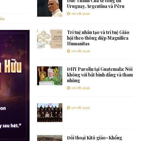
Đức Thánh Cha sẽ tông du
Uruguay, Argentina và Pêru
06/08/2026
húa
Trí tuệ nhân tạo và trí tuệ Giáo
hội theo thông điệp Magnifica
Humanitas
06/08/2026
ĐHY Parolin tại Guatemala: Nói
không với bất bình đẳng và tham
nhũng
06/08/2026
06/08/2026
Đối thoại Kitô giáo–Khổng