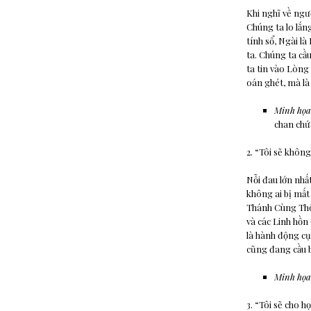
Khi nghĩ về ngư
Chúng ta lo lắn
tính sổ, Ngài l
ta. Chúng ta cầ
ta tin vào Lòng
oán ghét, mà là
Minh họa
chan chứa
2. “Tôi sẽ khô
Nỗi đau lớn nhấ
không ai bị mất
Thánh Cùng Thôn
và các Linh hồn
là hành động cụ
cũng đang cầu b
Minh họa
3. “Tôi sẽ cho h