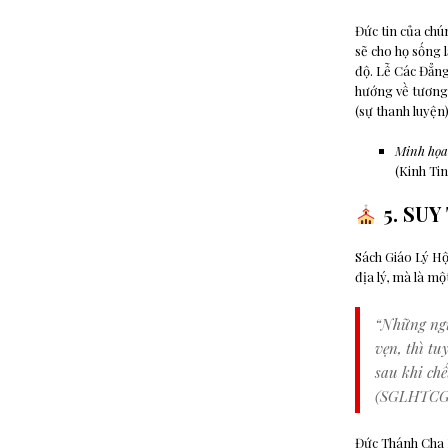
Đức tin của chún
sẽ cho họ sống l
độ. Lễ Các Đẳng
hướng về tương l
(sự thanh luyện)
Minh họa
(Kinh Tin
5. SUY
Sách Giáo Lý H
địa lý, mà là mộ
“Những ngư
vẹn, thì t
sau khi chế
(SGLHTCG, 
Đức Thánh Cha 