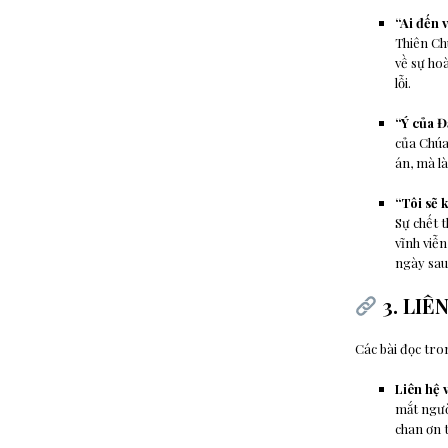
“Ai đến v
Thiên Ch
về sự ho
lỗi.
“Ý của Đ
của Chúa
án, mà l
“Tôi sẽ 
Sự chết t
vĩnh viễn
ngày sau 
3. LIÊN
Các bài đọc tro
Liên hệ v
mắt ngườ
chan ơn t