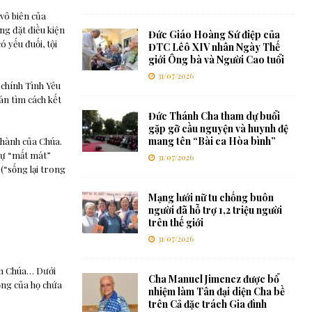
 vô biên của
ng đặt điều kiện
Đức Giáo Hoàng Sứ điệp của
 yếu đuối, tội
ĐTC Lêô XIV nhân Ngày Thế
giới Ông bà và Người Cao tuổi
31/07/2026
chính Tình Yêu
án tìm cách kết
Đức Thánh Cha tham dự buổi
gặp gỡ cầu nguyện và huynh đệ
mang tên “Bài ca Hòa bình”
 thành của Chúa.
 sự “mất mát”
31/07/2026
 (“sống lại trong
Mạng lưới nữ tu chống buôn
người đã hỗ trợ 1,2 triệu người
trên thế giới
31/07/2026
ên Chúa… Dưới
Cha Manuel Jimenez được bổ
ọng của họ chứa
nhiệm làm Tân đại diện Cha bề
trên Cả đặc trách Gia đình