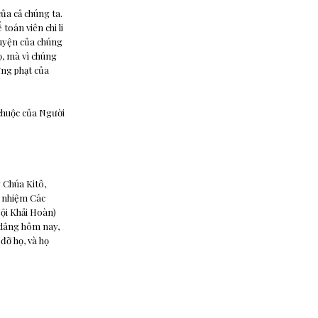
ủa cả chúng ta.
toán viên chi li
guyện của chúng
ọ, mà vì chúng
ừng phạt của
 chuộc của Người
 Chúa Kitô,
u nhiệm Các
ội Khải Hoàn)
a dâng hôm nay,
đỡ họ, và họ