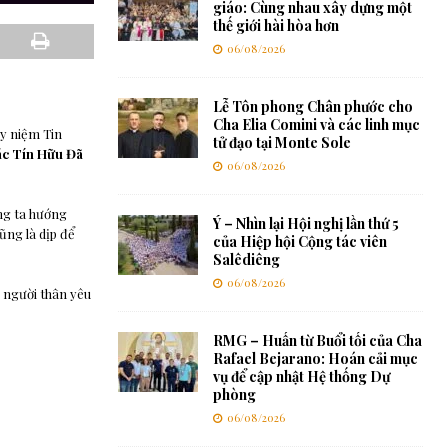
giáo: Cùng nhau xây dựng một
thế giới hài hòa hơn
06/08/2026
Lễ Tôn phong Chân phước cho
Cha Elia Comini và các linh mục
uy niệm Tin
tử đạo tại Monte Sole
c Tín Hữu Đã
06/08/2026
ng ta hướng
Ý – Nhìn lại Hội nghị lần thứ 5
ũng là dịp để
của Hiệp hội Cộng tác viên
Salêdiêng
06/08/2026
 người thân yêu
RMG – Huấn từ Buổi tối của Cha
Rafael Bejarano: Hoán cải mục
vụ để cập nhật Hệ thống Dự
phòng
06/08/2026