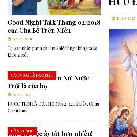
HỮU 
[ 06/08/2026 ]
RMG – Huấn từ Buổi tối của Cha Rafael Bejarano
[ 03/08/2026 ]
Ý cầu nguyện của Đức Thánh Cha trong tháng 8: 
28/10/2025
Good Night Talk Tháng 02/2018
[ 06/08/2026 ]
Đức Thánh Cha: Truyền thông phải phục vụ công í
của Cha Bề Trên Miền
02/02/2018
Tại sao những anh chị em Salêdiêng chúng ta lại
không biết
CÁC NGÀY LỄ ĐẶC BIỆT
Lễ Các Thánh Nam Nữ: Nước
Trời là của họ
01/11/2017
NƯỚC TRỜI LÀ CỦA HỌ Mt 5,1-12a Khi ấy, Chúa
Giêsu thấy
ĐỒNG HÀNH
Em làm việc ấy tốt hơn nhiều!