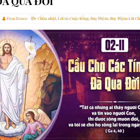
ĐÃ QUA ĐỜI
: Hoán cải mục vụ để cập nhật Hệ thống Dự phòng
MỤC VỤ GIỚI TRẺ
Loan báo Tin Mừng tại các thành phố
GIÁO HỘI
Don Bosco
Chúa nhật
,
Lời và Cuộc Sống
,
Suy Niệm
,
Suy Niệm Lời C
ch của gia đình nhân loại
ĐỨC GIÁO HOÀNG