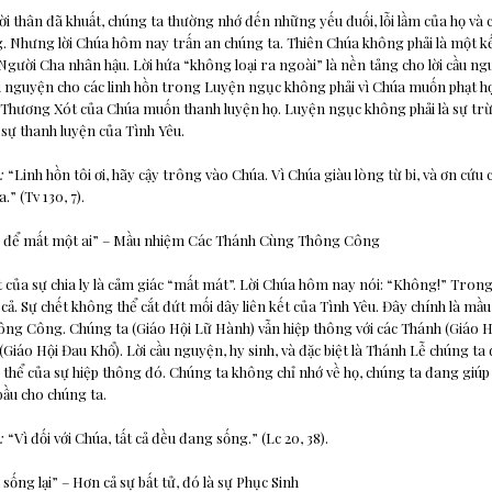
ời thân đã khuất, chúng ta thường nhớ đến những yếu đuối, lỗi lầm của họ và c
g. Nhưng lời Chúa hôm nay trấn an chúng ta. Thiên Chúa không phải là một kế 
à Người Cha nhân hậu. Lời hứa “không loại ra ngoài” là nền tảng cho lời cầu n
u nguyện cho các linh hồn trong Luyện ngục không phải vì Chúa muốn phạt h
 Thương Xót của Chúa muốn thanh luyện họ. Luyện ngục không phải là sự tr
 sự thanh luyện của Tình Yêu.
:
“Linh hồn tôi ơi, hãy cậy trông vào Chúa. Vì Chúa giàu lòng từ bi, và ơn cứu
.” (Tv 130, 7).
ng để mất một ai” – Mầu nhiệm Các Thánh Cùng Thông Công
t của sự chia ly là cảm giác “mất mát”. Lời Chúa hôm nay nói: “Không!” Trong
 cả. Sự chết không thể cắt đứt mối dây liên kết của Tình Yêu. Đây chính là mầ
g Công. Chúng ta (Giáo Hội Lữ Hành) vẫn hiệp thông với các Thánh (Giáo H
 (Giáo Hội Đau Khổ). Lời cầu nguyện, hy sinh, và đặc biệt là Thánh Lễ chúng t
 thể của sự hiệp thông đó. Chúng ta không chỉ nhớ về họ, chúng ta đang giúp 
ầu cho chúng ta.
:
“Vì đối với Chúa, tất cả đều đang sống.” (Lc 20, 38).
ọ sống lại” – Hơn cả sự bất tử, đó là sự Phục Sinh