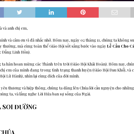
 và anh chị em,
hính và cảm ơn vì đã nhắc nhở. Hôm nay, ngày 02 tháng 11, chúng ta không s
 thường, mà cùng toàn thể Giáo Hội sốt sắng bước vào ngày
Lễ Cầu Cho Cá
c Đẳng Linh Hồn).
 ta hân hoan mừng các Thánh trên trời (Giáo Hội Khải Hoàn). Hôm nay, chú
 chị em của mình đang trong tình trạng thanh luyện (Giáo Hội Đau Khổ), và c
Hội Lữ Hành), nhìn lại cùng đích của đời mình.
yêu thương và hiệp thông, chúng ta dâng lên Chúa lời cầu nguyện cho những
chúng ta, và lắng nghe Lời Hứa ban sự sống của Ngài.
A SOI ĐƯỜNG
 CHÚA