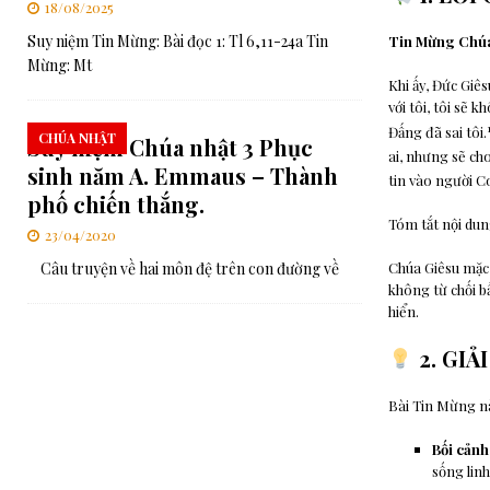
18/08/2025
Suy niệm Tin Mừng: Bài đọc 1: Tl 6,11-24a Tin
Tin Mừng Chúa 
Mừng: Mt
Khi ấy, Đức Giê
với tôi, tôi sẽ k
Đấng đã sai tôi.
CHÚA NHẬT
Suy niệm Chúa nhật 3 Phục
ai, nhưng sẽ cho
sinh năm A. Emmaus – Thành
tin vào người C
phố chiến thắng.
Tóm tắt nội dun
23/04/2020
Câu truyện về hai môn đệ trên con đường về
Chúa Giêsu mặc 
không từ chối b
hiển.
2. GIẢ
Bài Tin Mừng nà
Bối cảnh
sống lin