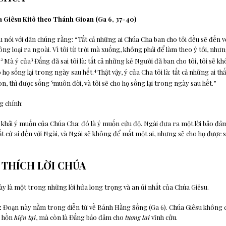
Giêsu Kitô theo Thánh Gioan (Ga 6, 37-40)
su nói với dân chúng rằng: “Tất cả những ai Chúa
Cha ban cho tôi đều sẽ đến vớ
hông loại ra ngoài. Vì tôi từ
trời mà xuống, không phải để làm theo ý tôi, nhưn
1
2
3
Mà ý của
Đấng đã sai tôi là: tất cả những kẻ Người đã ban cho tôi, tôi sẽ 
4
 họ sống lại trong ngày sau hết.
Thật vậy, ý của Cha tôi là: tất cả những ai t
5
on, thì được sống
muôn đời, và tôi sẽ cho họ sống lại trong ngày sau hết.”
g chính:
khải ý muốn của Chúa Cha: đó là ý muốn cứu độ. Ngài đưa ra một lời bảo đảm
ất cứ ai đến với Ngài, và Ngài sẽ không để mất một ai, nhưng sẽ cho họ được s
I THÍCH LỜI CHÚA
y là một trong những lời hứa long trọng và an ủi nhất của Chúa Giêsu.
:
Đoạn này nằm trong diễn từ về Bánh Hằng Sống (Ga 6). Chúa Giêsu không c
h hồn
hiện tại
, mà còn là Đấng bảo đảm cho
tương lai
vĩnh cửu.