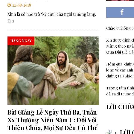
22/08/2018
Xinh là cô học trò ‘kỳ cựu’ của ngôi trường làng.
Em
Chào quý ông bà
Xin được đính c
HẰNG NGÀY
Mừng theo ngày
Qua Đời
(Lễ Cá
Hôm qua, chúng
lòng về các anh
chúng ta, (Giáo 
Trong tâm tình 
đã ra đi trước 
LỜI CHÚ
Bài Giảng Lễ Ngày Thứ Ba, Tuần
Xx Thường Niên Năm C: Đối Với
Thiên Chúa, Mọi Sự Đều Có Thể
1. LỜI