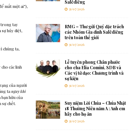
Salêdiêng
để mất một ai”),
31/07/2026
 trong tay
RMG – Thư gửi Quý đặc trách
 sự hủy diệt,
các Nhóm Gia đình Salêdiêng
trên toàn thế giới
31/07/2026
ì chúng ta,
Lễ tuyên phong Chân phước
cho các linh
cho cha Elia Comini, SDB và
Các vị tử đạo: Chương trình và
sự kiện
trạng của người
31/07/2026
húng ta
ngay khi
là bạn hữu của
Suy niệm Lời Chúa – Chúa Nhật
 sự chết.
18 Thường Niên năm A : Anh em
hãy cho họ ăn
31/07/2026