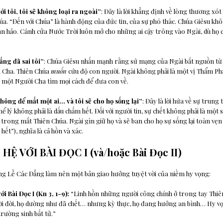
ới tôi, tôi sẽ không loại ra ngoài”
: Đây là lời khẳng định về lòng thương xót
úa. “Đến với Chúa” là hành động của đức tin, của sự phó thác. Chúa Giêsu khô
àn hảo. Cánh cửa Nước Trời luôn mở cho những ai cậy trông vào Ngài, dù họ có
ấng đã sai tôi”
: Chúa Giêsu nhấn mạnh rằng sứ mạng của Ngài bắt nguồn từ 
 Cha. Thiên Chúa
muốn
cứu độ con người. Ngài không phải là một vị Thẩm Ph
à một Người Cha tìm mọi cách để đưa con về.
không để mất một ai… và tôi sẽ cho họ sống lại”
: Đây là lời hứa về sự trung
hể lý không phải là dấu chấm hết. Đối với người tin, sự chết không phải là một
 trong mắt Thiên Chúa. Ngài gìn giữ họ và sẽ ban cho họ sự sống lại toàn vẹn
hết”), nghĩa là cả hồn và xác.
 HỆ VỚI BÀI ĐỌC I (và/hoặc Bài Đọc II)
ng Lễ Các Đẳng làm nên một bản giao hưởng tuyệt vời của niềm hy vọng:
ới Bài Đọc I (Kn 3, 1-9):
“Linh hồn những người công chính ở trong tay Thi
i đời, họ dường như đã chết… nhưng kỳ thực, họ đang hưởng an bình… Hy v
rường sinh bất tử.”