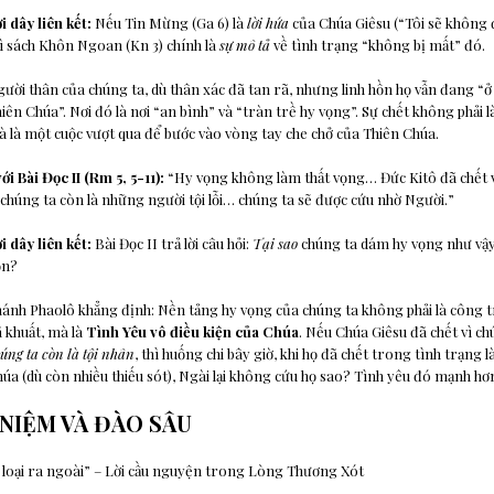
i dây liên kết:
Nếu Tin Mừng (Ga 6) là
lời hứa
của Chúa Giêsu (“Tôi sẽ không 
ì sách Khôn Ngoan (Kn 3) chính là
sự mô tả
về tình trạng “không bị mất” đó.
ười thân của chúng ta, dù thân xác đã tan rã, nhưng linh hồn họ vẫn đang “ở
iên Chúa”. Nơi đó là nơi “an bình” và “tràn trề hy vọng”. Sự chết không phải là
 là một cuộc vượt qua để bước vào vòng tay che chở của Thiên Chúa.
ới Bài Đọc II (Rm 5, 5-11):
“Hy vọng không làm thất vọng… Đức Kitô đã chết v
 chúng ta còn là những người tội lỗi… chúng ta sẽ được cứu nhờ Người.”
i dây liên kết:
Bài Đọc II trả lời câu hỏi:
Tại sao
chúng ta dám hy vọng như vậy 
ồn?
ánh Phaolô khẳng định: Nền tảng hy vọng của chúng ta không phải là công 
 khuất, mà là
Tình Yêu vô điều kiện của Chúa
. Nếu Chúa Giêsu đã chết vì c
úng ta còn là tội nhân
, thì huống chi bây giờ, khi họ đã chết trong tình trạng 
úa (dù còn nhiều thiếu sót), Ngài lại không cứu họ sao? Tình yêu đó mạnh hơn
 NIỆM VÀ ĐÀO SÂU
g loại ra ngoài” – Lời cầu nguyện trong Lòng Thương Xót