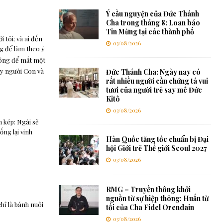
Ý cầu nguyện của Đức Thánh
Cha trong tháng 8: Loan báo
Tin Mừng tại các thành phố
i tôi; và ai đến
03/08/2026
g để làm theo ý
không để mất một
hấy người Con và
Đức Thánh Cha: Ngày nay có
rất nhiều người cần chứng tá vui
tươi của người trẻ say mê Đức
Kitô
03/08/2026
 kép: Ngài sẽ
ống lại vinh
Hàn Quốc tăng tốc chuẩn bị Đại
hội Giới trẻ Thế giới Seoul 2027
03/08/2026
RMG – Truyền thông khởi
nguồn từ sự hiệp thông: Huấn từ
hỉ là bánh nuôi
tối của Cha Fidel Orendain
03/08/2026