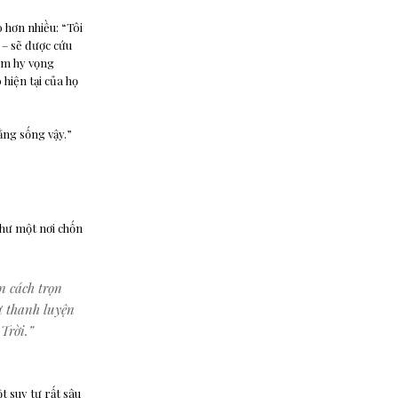
o hơn nhiều: “Tôi
 – sẽ được cứu
iềm hy vọng
 hiện tại của họ
hằng sống vậy.”
hư một nơi chốn
n cách trọn
ự thanh luyện
Trời.”
 suy tư rất sâu