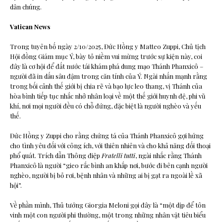
dân chúng.
Vatican News
Trong tuyên bố ngày 2/10/2025, Đức Hồng y Matteo Zuppi, Chủ tịch
Hội đồng Giám mục Ý, bày tỏ niềm vui mừng trước sự kiện này, coi
đây là cơ hội để đất nước tái khám phá dung mạo Thánh Phanxicô –
người đã in dấu sâu đậm trong căn tính của Ý. Ngài nhấn mạnh rằng
trong bối cảnh thế giới bị chia rẽ và bạo lực leo thang, vị Thánh của
hòa bình tiếp tục nhắc nhở nhân loại về một thế giới huynh đệ, phi vũ
khí, nơi mọi người đều có chỗ đứng, đặc biệt là người nghèo và yếu
thế.
Đức Hồng y Zuppi cho rằng chứng tá của Thánh Phanxicô gợi hứng
cho tình yêu đối với công ích, với thiên nhiên và cho khả năng đối thoại
phổ quát. Trích dẫn Thông điệp
Fratelli tutti
, ngài nhắc rằng Thánh
Phanxicô là người “gieo rắc bình an khắp nơi, bước đi bên cạnh người
nghèo, người bị bỏ rơi, bệnh nhân và những ai bị gạt ra ngoài lề xã
hội”.
Về phần mình, Thủ tướng Giorgia Meloni gọi đây là “một dịp để tôn
vinh một con người phi thường, một trong những nhân vật tiêu biểu