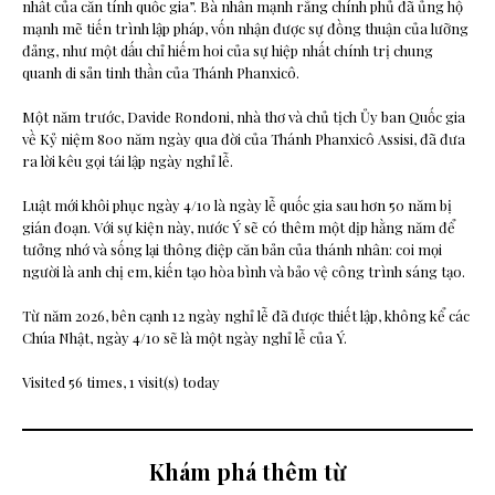
nhất của căn tính quốc gia”. Bà nhấn mạnh rằng chính phủ đã ủng hộ
mạnh mẽ tiến trình lập pháp, vốn nhận được sự đồng thuận của lưỡng
đảng, như một dấu chỉ hiếm hoi của sự hiệp nhất chính trị chung
quanh di sản tinh thần của Thánh Phanxicô.
Một năm trước, Davide Rondoni, nhà thơ và chủ tịch Ủy ban Quốc gia
về Kỷ niệm 800 năm ngày qua đời của Thánh Phanxicô Assisi, đã đưa
ra lời kêu gọi tái lập ngày nghỉ lễ.
Luật mới khôi phục ngày 4/10 là ngày lễ quốc gia sau hơn 50 năm bị
gián đoạn. Với sự kiện này, nước Ý sẽ có thêm một dịp hằng năm để
tưởng nhớ và sống lại thông điệp căn bản của thánh nhân: coi mọi
người là anh chị em, kiến tạo hòa bình và bảo vệ công trình sáng tạo.
Từ năm 2026, bên cạnh 12 ngày nghỉ lễ đã được thiết lập, không kể các
Chúa Nhật, ngày 4/10 sẽ là một ngày nghỉ lễ của Ý.
Visited 56 times, 1 visit(s) today
Khám phá thêm từ