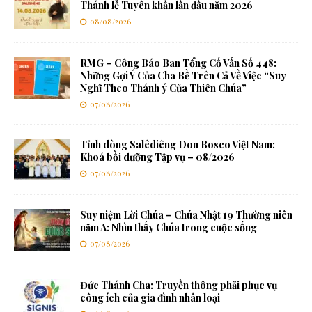
Thánh lễ Tuyên khấn lần đầu năm 2026
08/08/2026
RMG – Công Báo Ban Tổng Cố Vấn Số 448:
Những Gợi Ý Của Cha Bề Trên Cả Về Việc “Suy
Nghĩ Theo Thánh ý Của Thiên Chúa”
07/08/2026
Tỉnh dòng Salêdiêng Don Bosco Việt Nam:
Khoá bồi dưỡng Tập vụ – 08/2026
07/08/2026
Suy niệm Lời Chúa – Chúa Nhật 19 Thường niên
năm A: Nhìn thấy Chúa trong cuộc sống
07/08/2026
Đức Thánh Cha: Truyền thông phải phục vụ
công ích của gia đình nhân loại