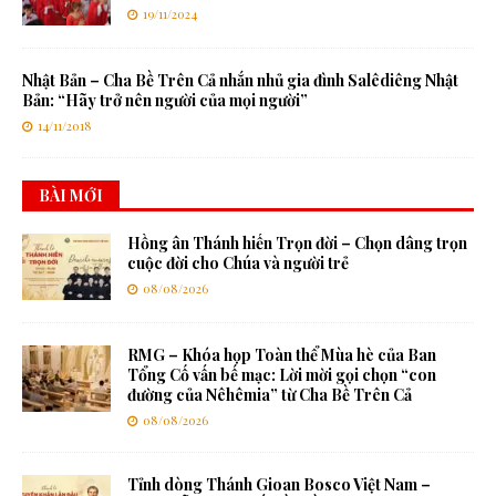
19/11/2024
Nhật Bản – Cha Bề Trên Cả nhắn nhủ gia đình Salêdiêng Nhật
Bản: “Hãy trở nên người của mọi người”
14/11/2018
BÀI MỚI
Hồng ân Thánh hiến Trọn đời – Chọn dâng trọn
cuộc đời cho Chúa và người trẻ
08/08/2026
RMG – Khóa họp Toàn thể Mùa hè của Ban
Tổng Cố vấn bế mạc: Lời mời gọi chọn “con
đường của Nêhêmia” từ Cha Bề Trên Cả
08/08/2026
Tỉnh dòng Thánh Gioan Bosco Việt Nam –