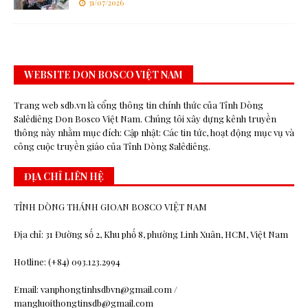
31/07/2026
WEBSITE DON BOSCO VIỆT NAM
Trang web sdb.vn là cổng thông tin chính thức của Tỉnh Dòng
Salêdiêng Don Bosco Việt Nam. Chúng tôi xây dựng kênh truyền
thông này nhằm mục đích: Cập nhật: Các tin tức, hoạt động mục vụ và
công cuộc truyền giáo của Tỉnh Dòng Salêdiêng.
ĐỊA CHỈ LIÊN HỆ
TỈNH DÒNG THÁNH GIOAN BOSCO VIỆT NAM
Địa chỉ: 31 Đường số 2, Khu phố 8, phường Linh Xuân, HCM, Việt Nam
Hotline: (+84) 093.123.2994
Email: vanphongtinhsdbvn@gmail.com /
mangluoithongtinsdb@gmail.com