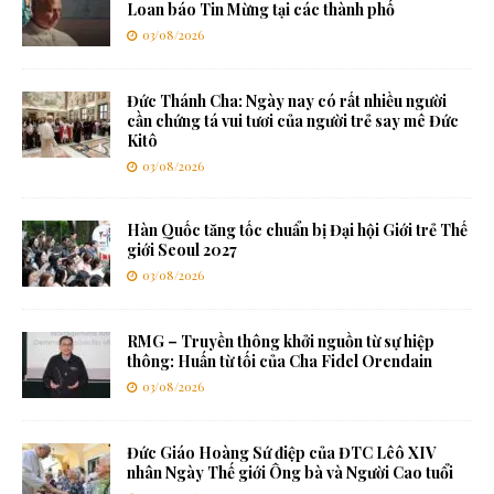
Loan báo Tin Mừng tại các thành phố
03/08/2026
Đức Thánh Cha: Ngày nay có rất nhiều người
cần chứng tá vui tươi của người trẻ say mê Đức
Kitô
03/08/2026
Hàn Quốc tăng tốc chuẩn bị Đại hội Giới trẻ Thế
giới Seoul 2027
03/08/2026
RMG – Truyền thông khởi nguồn từ sự hiệp
thông: Huấn từ tối của Cha Fidel Orendain
03/08/2026
Đức Giáo Hoàng Sứ điệp của ĐTC Lêô XIV
nhân Ngày Thế giới Ông bà và Người Cao tuổi