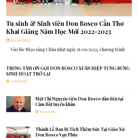
Tu sinh & Sinh viên Don Bosco Cần Thơ
Khai Giảng Năm Học Mới 2022-2023
03/10/2022
Vào lúc 8h30 sáng Chúa nhật ngày 25/09/2022, chương trình
TRUNG TÂM ƠN GỌI DON BOSCO XUÂN HIỆP TƯNG BỪNG
SINH HOẠT TRỞ LẠI
24/05/2020
Một Chí Nguyện viên Don Bosco đầu tiên tại
Căm Bốt tuyên khấn
19/12/2019
Thánh Lễ Ban Bí Tích Thêm Sức Tại Giáo Xứ
Don Bosco Vạn Phúc