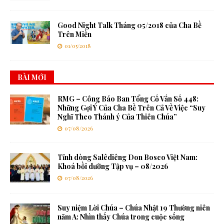
Good Night Talk Tháng 05/2018 của Cha Bề
Trên Miền
01/05/2018
BÀI MỚI
RMG – Công Báo Ban Tổng Cố Vấn Số 448:
Những Gợi Ý Của Cha Bề Trên Cả Về Việc “Suy
Nghĩ Theo Thánh ý Của Thiên Chúa”
07/08/2026
Tỉnh dòng Salêdiêng Don Bosco Việt Nam:
Khoá bồi dưỡng Tập vụ – 08/2026
07/08/2026
Suy niệm Lời Chúa – Chúa Nhật 19 Thường niên
năm A: Nhìn thấy Chúa trong cuộc sống