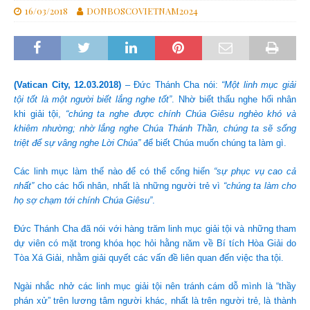
16/03/2018
DONBOSCOVIETNAM2024
(Vatican City, 12.03.2018)
– Đức Thánh Cha nói:
“Một linh mục giải
tội tốt là một người biết lắng nghe tốt”
. Nhờ biết thấu nghe hối nhân
khi giải tội,
“chúng ta nghe được chính Chúa Giêsu nghèo khó và
khiêm nhường; nhờ lắng nghe Chúa Thánh Thần, chúng ta sẽ sống
triệt để sự vâng nghe Lời Chúa”
để biết Chúa muốn chúng ta làm gì.
Các linh mục làm thế nào để có thể cống hiến
“sự phục vụ cao cả
nhất”
cho các hối nhân, nhất là những người trẻ vì
“chúng ta làm cho
họ sợ chạm tới chính Chúa Giêsu”
.
Đức Thánh Cha đã nói với hàng trăm linh mục giải tội và những tham
dự viên có mặt trong khóa học hỏi hằng năm về Bí tích Hòa Giải do
Tòa Xá Giải, nhằm giải quyết các vấn đề liên quan đến việc tha tội.
Ngài nhắc nhở các linh mục giải tội nên tránh cám dỗ mình là “thầy
phán xử” trên lương tâm người khác, nhất là trên người trẻ, là thành