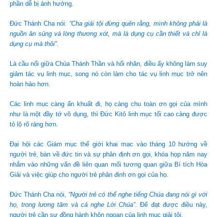
phần dễ bị ảnh hưởng.
Đức Thánh Cha nói:
“Cha giải tội đừng quên rằng, mình không phải là
nguồn ân sủng và lòng thương xót, mà là dụng cụ cần thiết và chỉ là
dụng cụ mà thôi”
.
Là cầu nối giữa Chúa Thánh Thần và hối nhân, điều ấy không làm suy
giảm tác vụ linh mục, song nó còn làm cho tác vụ linh mục trở nên
hoàn hảo hơn.
Các linh mục càng ẩn khuất đi, họ càng chu toàn ơn gọi của mình
như là một đầy tớ vô dụng, thì Đức Kitô linh mục tối cao càng được
tỏ lộ rõ ràng hơn.
Đại hội các Giám mục thế giới khai mạc vào tháng 10 hướng về
người trẻ, bàn về đức tin và sự phân định ơn gọi, khóa họp năm nay
nhắm vào những vấn đề liên quan mối tương quan giữa Bí tích Hòa
Giải và việc giúp cho người trẻ phân đinh ơn gọi của họ.
Đức Thánh Cha nói,
“Người trẻ có thể nghe tiếng Chúa đang nói gì với
họ, trong lương tâm và cả nghe Lời Chúa”
. Để đạt được điều này,
người trẻ cần sự đồng hành khôn ngoan của linh mục giải tội.