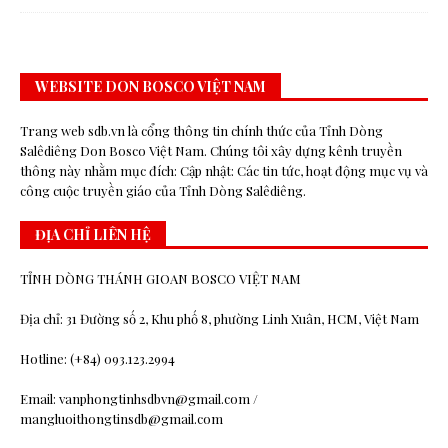
WEBSITE DON BOSCO VIỆT NAM
Trang web sdb.vn là cổng thông tin chính thức của Tỉnh Dòng
Salêdiêng Don Bosco Việt Nam. Chúng tôi xây dựng kênh truyền
thông này nhằm mục đích: Cập nhật: Các tin tức, hoạt động mục vụ và
công cuộc truyền giáo của Tỉnh Dòng Salêdiêng.
ĐỊA CHỈ LIÊN HỆ
TỈNH DÒNG THÁNH GIOAN BOSCO VIỆT NAM
Địa chỉ: 31 Đường số 2, Khu phố 8, phường Linh Xuân, HCM, Việt Nam
Hotline: (+84) 093.123.2994
Email: vanphongtinhsdbvn@gmail.com /
mangluoithongtinsdb@gmail.com