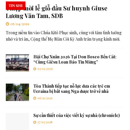
TIN SDB
Thiệp mời lễ giỗ đầu Sư huynh Giuse
Lương Văn Tam, SDB
05/04/2019
Trong niềm tin vào Chúa Kitô Phục sinh, cùng với tâm tình tưởng
nhớ và tri ân, Cộng thể Mẹ Mân Côi Kỳ Anh trân trọng kính mời.
Hội Chợ Xuân 2026 Tại Don Bosco Bến Cát:
“Cùng Giêsu Loan Báo Tin Mừng”
03/01/2026
Tòa Thánh tiếp tục nỗ lực đưa các trẻ em
Ucraina bị bắt sang Nga được trở về nhà
06/12/2025
Sự cần thiết của việc viết ký sự nhà (chronicle)
27/03/2018