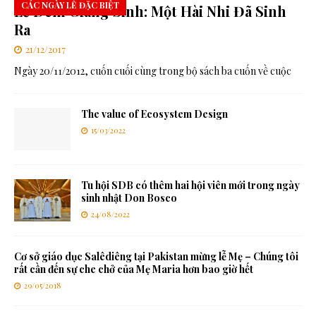
CÁC NGÀY LỄ ĐẶC BIỆT
Lễ Đêm Giáng Sinh: Một Hài Nhi Đã Sinh
Ra
21/12/2017
Ngày 20/11/2012, cuốn cuối cùng trong bộ sách ba cuốn về cuộc
The value of Ecosystem Design
15/03/2022
Tu hội SDB có thêm hai hội viên mới trong ngày
sinh nhật Don Bosco
24/08/2022
Cơ sở giáo dục Salêdiêng tại Pakistan mừng lễ Mẹ – Chúng tôi
rất cần đến sự che chở của Mẹ Maria hơn bao giờ hết
29/05/2018