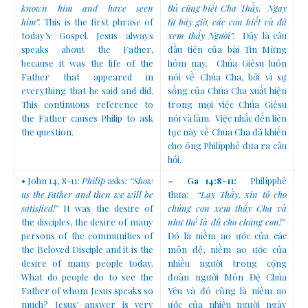
known him and have seen
thì cũng biết Cha Thầy. Ngay
him”.
This is the first phrase of
từ bây giờ, các con biết và đã
today’s Gospel. Jesus always
xem thấy Người”.
Đây là câu
speaks about the Father,
đầu tiên của bài Tin Mừng
because it was the life of the
hôm nay. Chúa Giêsu luôn
Father that appeared in
nói về Chúa Cha, bởi vì sự
everything that he said and did.
sống của Chúa Cha xuất hiện
This continuous reference to
trong mọi việc Chúa Giêsu
the Father causes Philip to ask
nói và làm. Việc nhắc đến liên
the question.
tục này về Chúa Cha đã khiến
cho ông Philípphê đưa ra câu
hỏi.
• John 14, 8-11:
Philip
asks
: “Show
–
Ga 14:8-11:
Philípphê
us the Father and then we will be
thưa:
“Lạy Thầy, xin tỏ cho
satisfied!”
It was the desire of
chúng con xem thấy Cha và
the disciples, the desire of many
như thế là đủ cho chúng con!”
persons of the communities of
Đó là niềm ao ước của các
the Beloved Disciple and it is the
môn đệ, niềm ao ước của
desire of many people today.
nhiều người trong cộng
What do people do to see the
đoàn người Môn Đệ Chúa
Father of whom Jesus speaks so
Yêu và đó cũng là niềm ao
much? Jesus’ answer is very
ước của nhiều người ngày