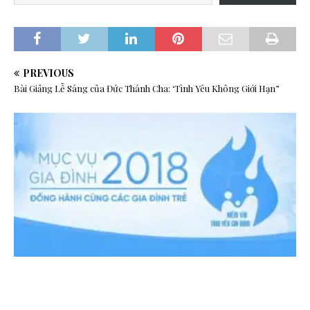
PREVIOUS
Bài Giảng Lễ Sáng của Đức Thánh Cha: ‘Tình Yêu Không Giới Hạn”
N
E
X
T
S
u
y
t
ư
M
ụ
c
v
ụ
N