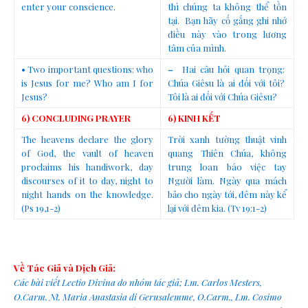
enter your conscience.
thì chúng ta không thể tồn
tại. Bạn hãy cố gắng ghi nhớ
điều này vào trong lương
tâm của mình.
• Two important questions: who
–
Hai câu hỏi quan trọng:
is Jesus for me? Who am I for
Chúa Giêsu là ai đối với tôi?
Jesus?
Tôi là ai đối với Chúa Giêsu?
6) CONCLUDING PRAYER
6) KINH KẾT
The heavens declare the glory
Trời xanh tường thuật vinh
of God, the vault of heaven
quang Thiên Chúa, không
proclaims his handiwork, day
trung loan báo việc tay
discourses of it to day, night to
Người làm. Ngày qua mách
night hands on the knowledge.
bảo cho ngày tới, đêm này kể
(Ps 19,1-2)
lại với đêm kia. (Tv 19:1-2)
Về Tác Giả và Dịch Giả:
Các bài viết Lectio Divina do nhóm tác giả; Lm. Carlos Mesters,
O.Carm. Nt. Maria Anastasia di Gerusalemme, O.Carm., Lm. Cosimo