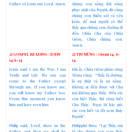
Father of Jesus our Lord. Amen
chúng con sống đời sống
phục sinh của Người, dù rằng
chúng con thiếu sót và yếu
kém, để mọi người có thể
thấy qua chúng con, đường đi
đến Chúa Cha của Chúa
Giêsu, Chúa chúng con.
Amen.
2) GOSPEL READING : JOHN
2) TIN MỪNG : Gioan 14, 6-
14:6-14
14
Jesus said: I am the Way; I am
Khi ấy, Chúa Giêsu phán cùng
Truth and Life. No one can
Tôma rằng: “Thầy là đường,
come to the Father except
là sự thật và là sự sống.
through me. If you know me,
Không ai đến được với Cha
you will know my Father too.
mà không qua Thầy. Nếu các
From this moment you know
con biết Thầy, thì cũng biết
him and have seen him.
Cha Thầy. Ngay từ bây giờ,
các con biết và đã xem thấy
Người”.
Philip said, ‘Lord, show us the
Philípphê thưa: “Lạy Thầy, xin
Father and then we shall be
tỏ cho chúng con xem thấy