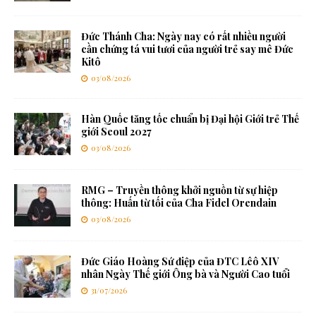
Đức Thánh Cha: Ngày nay có rất nhiều người
cần chứng tá vui tươi của người trẻ say mê Đức
Kitô
03/08/2026
Hàn Quốc tăng tốc chuẩn bị Đại hội Giới trẻ Thế
giới Seoul 2027
03/08/2026
RMG – Truyền thông khởi nguồn từ sự hiệp
thông: Huấn từ tối của Cha Fidel Orendain
03/08/2026
Đức Giáo Hoàng Sứ điệp của ĐTC Lêô XIV
nhân Ngày Thế giới Ông bà và Người Cao tuổi
31/07/2026