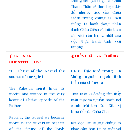
không đến (Ga 16:7). Và Chúa
Thánh Thần sẽ thực hiện đầy
đủ những việc của Chúa
Giêsu trong chúng ta, nếu
chúng ta hành động nhân
danh Chúa Giêsu và tuân theo
các giới răn trọng nhất của
việc thực hành tình yêu
thương.
4) SALESIAN
4) HIẾN LUẬT SALÊDIÊNG
CONSTITUTIONS
11. Christ of the Gospel the
HL 11. Đức Kitô trong Tin
source of our spirit
Mừng nguồn mạch tinh
thần của chúng ta
The Salesian spirit finds its
model and source in the very
Tinh thần Salêdiêng tìm thấy
heart of Christ, apostle of the
mẫu mực và nguồn mạch nơi
Father.
chính trái tim Đức Kitô vị
tông đồ của Chúa Cha.
Reading the Gospel we become
more aware of certain aspects
Khi đọc Tin Mừng chúng ta
of the figure of the lord:
nhạy cảm hơn trước một vài