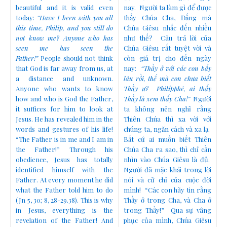
beautiful and it is valid even
nay. Người ta làm gì để được
today:
“Have I been with you all
thấy Chúa Cha, Đấng mà
this time, Philip, and you still do
Chúa Giêsu nhắc đến nhiều
not know me? Anyone who has
như thế? Câu trả lời của
seen me has seen the
Chúa Giêsu rất tuyệt vời và
Father!”
People should not think
còn giá trị cho đến ngày
that God is far away from us, at
nay:
“Thầy ở với các con bấy
a distance and unknown.
lâu rồi, thế mà con chưa biết
Anyone who wants to know
Thầy ư? Philípphê, ai thấy
how and who is God the Father,
Thầy là xem thấy Cha!”
Người
it suffices for him to look at
ta không nên nghĩ rằng
Jesus. He has revealed him in the
Thiên Chúa thì xa vời với
words and gestures of his life!
chúng ta, ngăn cách và xa lạ.
“The Father is in me and I am in
Bất cứ ai muốn biết Thiên
the Father!” Through his
Chúa Cha ra sao, thì chỉ cần
obedience, Jesus has totally
nhìn vào Chúa Giêsu là đủ.
identified himself with the
Người đã mặc khải trong lời
Father. At every moment he did
nói và cử chỉ của cuộc đời
what the Father told him to do
mình! “Các con hãy tin rằng
(Jn 5, 30; 8, 28-29.38). This is why
Thầy ở trong Cha, và Cha ở
in Jesus, everything is the
trong Thầy!” Qua sự vâng
revelation of the Father! And
phục của mình, Chúa Giêsu