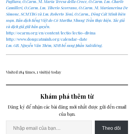
Pagliara, O.Carm. Nt. Maria Teresa della Croce, O.Carm. Lm. Charlò
Camilleri, O.Carm. Lm. Tiberio Scorrano, O.Carm. Nt. Marianerina De
Simone, SCMTBG và Lm. Roberto Toni, O.Carm., Dòng Cát Minh biên
soạn. Bản dịch tiếng Việt do Cô Martha Nhung Trần thực hiện. Tác giả
và dịch giả giữ bản quyền.
http://ocarm.org/en/content/lectio/lectio-divina
http://www.dongcatminh.org/calendar-date
Lm. GB. Nguyễn Văn Thêm, SDB bổ sung phần Salêdiêng.
Visited 184 times, 1 visit(s) today
Khám phá thêm từ
Đăng ký để nhận các bài đăng mới nhất được gửi đến email
của bạn.
Theo dõi