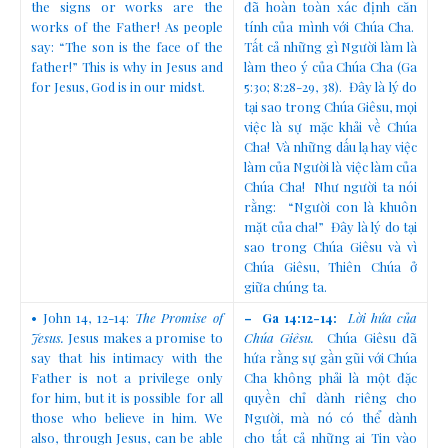
the signs or works are the
đã hoàn toàn xác định căn
works of the Father! As people
tính của mình với Chúa Cha.
say: “The son is the face of the
Tất cả những gì Người làm là
father!” This is why in Jesus and
làm theo ý của Chúa Cha (Ga
for Jesus, God is in our midst.
5:30; 8:28-29, 38). Đây là lý do
tại sao trong Chúa Giêsu, mọi
việc là sự mặc khải về Chúa
Cha! Và những dấu lạ hay việc
làm của Người là việc làm của
Chúa Cha! Như người ta nói
rằng: “Người con là khuôn
mặt của cha!” Đây là lý do tại
sao trong Chúa Giêsu và vì
Chúa Giêsu, Thiên Chúa ở
giữa chúng ta.
• John 14, 12-14:
The Promise of
– Ga 14:12-14:
Lời hứa của
Jesus.
Jesus makes a promise to
Chúa Giêsu.
Chúa Giêsu đã
say that his intimacy with the
hứa rằng sự gần gũi với Chúa
Father is not a privilege only
Cha không phải là một đặc
for him, but it is possible for all
quyền chỉ dành riêng cho
those who believe in him. We
Người, mà nó có thể dành
also, through Jesus, can be able
cho tất cả những ai Tin vào