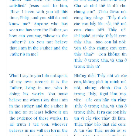
satisfied.’ Jesus said to him,
Cha và như thế là đủ cho
‘Have I been with you all this
chúng con”. Chúa Giêsu nói
time, Philip, and you still do not
cùng ông rằng: “Thầy ở với
know me? ‘Anyone who has
các con bấy lâu rồi, thế mà
seen me has seen the Father, so
con chưa biết Thầy ư?
how can you say, “Show us the
Philípphê, ai thấy Thầy là xem
Father”? Do you not believe
thấy Cha. Sao con lại nói:
that I am in the Father and the
‘Xin tỏ cho chúng con xem
Father is in me?
thấy Cha?’ Con không tin
Thầy ở trong Cha, và Cha ở
trong Thầy ư?
What I say to you I do not speak
Những điều Thầy nói với các
of my own accord: it is the
con, không phải tự mình mà
Father, living in me, who is
nói, nhưng chính Cha ở
doing his works. You must
trong Thầy, Ngài làm mọi
believe me when I say that I am
việc. Các con hãy tin rằng
in the Father and the Father is
Thầy ở trong Cha, và Cha ở
in me; or at least believe it on
trong Thầy. Ít ra các con hãy
the evidence of these works. In
tin vì các việc Thầy đã làm.
all truth I tell you, whoever
Thật, Thầy bảo thật các con:
believes in me will perform the
Ai tin vào Thầy, người ấy sẽ