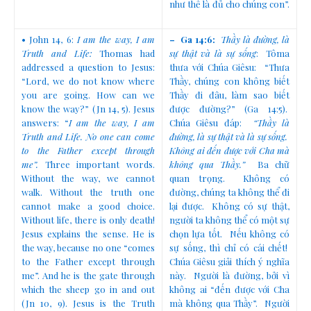
như thế là đủ cho chúng con”.
• John 14, 6:
I am the way, I am
–
Ga 14:6:
Thầy là đường, là
Truth and Life:
Thomas had
sự thật và là sự sống
: Tôma
addressed a question to Jesus:
thưa với Chúa Giêsu: “Thưa
“Lord, we do not know where
Thầy, chúng con không biết
you are going. How can we
Thầy đi đâu, làm sao biết
know the way?” (Jn 14, 5). Jesus
được đường?” (Ga 14:5).
answers: “
I am the way, I am
Chúa Giêsu đáp:
“Thầy là
Truth and Life. No one can come
đường, là sự thật và là sự sống.
to the Father except through
Không ai đến được với Cha mà
me”.
Three important words.
không qua Thầy.”
Ba chữ
Without the way, we cannot
quan trọng. Không có
walk. Without the truth one
đường, chúng ta không thể đi
cannot make a good choice.
lại được. Không có sự thật,
Without life, there is only death!
người ta không thể có một sự
Jesus explains the sense. He is
chọn lựa tốt. Nếu không có
the way, because no one “comes
sự sống, thì chỉ có cái chết!
to the Father except through
Chúa Giêsu giải thích ý nghĩa
me”. And he is the gate through
này. Người là đường, bởi vì
which the sheep go in and out
không ai “đến được với Cha
(Jn 10, 9). Jesus is the Truth
mà không qua Thầy”. Người