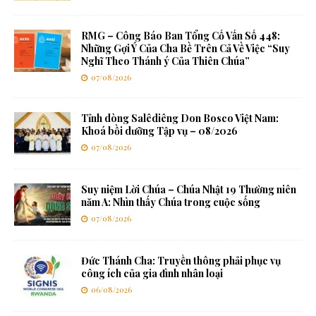
RMG – Công Báo Ban Tổng Cố Vấn Số 448:
Những Gợi Ý Của Cha Bề Trên Cả Về Việc “Suy
Nghĩ Theo Thánh ý Của Thiên Chúa”
07/08/2026
Tỉnh dòng Salêdiêng Don Bosco Việt Nam:
Khoá bồi dưỡng Tập vụ – 08/2026
07/08/2026
Suy niệm Lời Chúa – Chúa Nhật 19 Thường niên
năm A: Nhìn thấy Chúa trong cuộc sống
07/08/2026
Đức Thánh Cha: Truyền thông phải phục vụ
công ích của gia đình nhân loại
06/08/2026