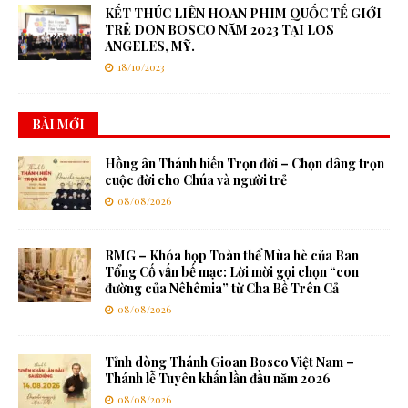
KẾT THÚC LIÊN HOAN PHIM QUỐC TẾ GIỚI
TRẺ DON BOSCO NĂM 2023 TẠI LOS
ANGELES, MỸ.
18/10/2023
BÀI MỚI
Hồng ân Thánh hiến Trọn đời – Chọn dâng trọn
cuộc đời cho Chúa và người trẻ
08/08/2026
RMG – Khóa họp Toàn thể Mùa hè của Ban
Tổng Cố vấn bế mạc: Lời mời gọi chọn “con
đường của Nêhêmia” từ Cha Bề Trên Cả
08/08/2026
Tỉnh dòng Thánh Gioan Bosco Việt Nam –
Thánh lễ Tuyên khấn lần đầu năm 2026
08/08/2026