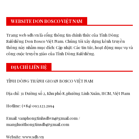
WEBSITE DON BOSCO VIỆT NAM
Trang web sdb.vn là cổng thông tin chính thức của Tỉnh Dòng
Salêdiêng Don Bosco Việt Nam. Chúng tôi xây dựng kênh truyền
thông này nhằm mục đích: Cập nhật: Các tin tức, hoạt động mục vụ và
công cuộc truyền giáo của Tỉnh Dòng Salêdiêng.
ĐỊA CHỈ LIÊN HỆ
TỈNH DÒNG THÁNH GIOAN BOSCO VIỆT NAM
Địa chỉ: 31 Đường số 2, Khu phố 8, phường Linh Xuân, HCM, Việt Nam
Hotline: (+84) 093.123.2994
Email: vanphongtinhsdbvn@gmail.com /
mangluoithongtinsdb@gmail.com
Website: www.sdb.vn