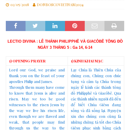
02/05/2018
DONBOSCOVIETNAM2024
LECTIO DIVINA : LỄ THÁNH PHILIPPHÊ VÀ GIACÔBÊ TÔNG ĐỒ
NGÀY 3 THÁNG 5 : Ga 14, 6-14
1) OPENING PRAYER
1) KINH KHAI MẠC
Lord our God, we praise and
Lạy Chúa là Thiên Chúa của
thank you on the feast of your
chúng con, Chúng con chúc
apostles Philip and James.
tụng và cảm tạ Chúa trong
Through them many have come
ngày lễ kính các thánh tông
to know that Jesus is alive and
đồ Philípphê và Giacôbê. Qua
risen. May we too be good
các thánh nhiều người đã đến
witnesses to the risen Jesus by
để biết Chúa Giêsu đang
the way we live his risen life,
sống và đã sống lại. Nguyện
even though we are flawed and
xin cho chúng con cũng là
weak, that people may find
những chứng tá tốt cho Chúa
through us the way to the
Giêsu phục sinh bằng cách