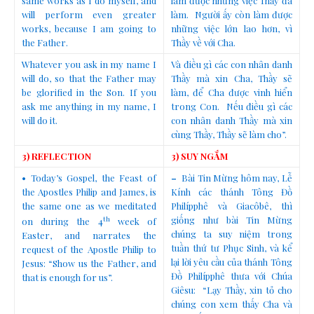
same works as I do myself, and
làm được những việc Thầy đã
will perform even greater
làm. Người ấy còn làm được
works, because I am going to
những việc lớn lao hơn, vì
the Father.
Thầy về với Cha.
Whatever you ask in my name I
Và điều gì các con nhân danh
will do, so that the Father may
Thầy mà xin Cha, Thầy sẽ
be glorified in the Son. If you
làm, để Cha được vinh hiển
ask me anything in my name, I
trong Con. Nếu điều gì các
will do it.
con nhân danh Thầy mà xin
cùng Thầy, Thầy sẽ làm cho”.
3) REFLECTION
3) SUY NGẮM
• Today’s Gospel, the Feast of
–
Bài Tin Mừng hôm nay, Lễ
the Apostles Philip and James, is
Kính các thánh Tông Đồ
the same one as we meditated
Philípphê và Giacôbê, thì
th
giống như bài Tin Mừng
on during the 4
week of
chúng ta suy niệm trong
Easter, and narrates the
tuần thứ tư Phục Sinh, và kể
request of the Apostle Philip to
lại lời yêu cầu của thánh Tông
Jesus: “Show us the Father, and
Đồ Philípphê thưa với Chúa
that is enough for us”.
Giêsu: “Lạy Thầy, xin tỏ cho
chúng con xem thấy Cha và