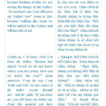
because looking at him, we are
là cửa, mà các con chiên ra
seeing the image of the Father.
vào (Ga 10:9). Chúa Giêsu là
“If you know me, you will know
Sự Thật, bởi vì nhìn vào
my Father too!” Jesus is Life,
Người, chúng ta trông thấy
because walking like Jesus we
hình ảnh của Chúa Cha. “Nếu
will be united to the Father and
các con biết Thầy, thì cũng
will have life in us!
biết Cha Thầy!” Chúa Giêsu là
Sự Sống, bởi vì đi theo Chúa
Giêsu chúng ta sẽ được kết
hợp với Chúa Cha và sẽ có sự
sống trong chúng ta!
• John 14, 7:
To know Jesus is to
–
Ga 14:7:
Biết Chúa Giêsu là
know the Father.
Thomas had
biết Chúa Cha.
Tôma thưa với
asked: “Lord, we do not know
Chúa Giêsu: “Thưa Thầy,
where you are going. How can
chúng con không biết Thầy đi
we know the way?” Jesus
đâu, làm sao biết được
answers: “
I am the way, I am
đường?” Chúa Giêsu trả
Truth and Life! No one comes to
lời:
“Thầy là đường, là sự thật
the Father except through
và là sự sống. Không ai đến
me”.
And he adds:
“If you know
được với Cha mà không qua
me, you will know my Father too.
Thầy.”
Và Người thêm
From this moment you have
rằng:
“Nếu các con biết Thầy,