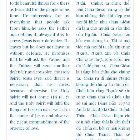
to do beautiful things for others
Ngài. Chúng ta cũng thế,
as Jesus did for the people of his
nhờ Chúa Giêsu, cũng có thể
time. He intercedes for us.
làm những điều tốt đẹp cho
Everything that people ask
người khác như Chúa Giêsu
from him, he asks the Father
đã làm cho người ta vào thời
and obtains it, always if it is to
của Người. Chúa Giêsu cầu
serve. Jesus is our defender. He
bầu cho chúng ta. Tất cả mọi
leaves but he does not leave us
việc mà người ta cầu xin cùng
without defence. He promises
Người, Người xin với Chúa
that he will ask the Father and
Cha và sẽ được, luôn luôn nếu
the Father will send another
đó là để phục vụ. Chúa Giêsu
defender and consoler, the Holy
là Đấng bàu chữa cho chúng
Spirit. Jesus even said that it is
ta. Chúa ra đi nhưng Người
necessary that he leaves,
không để chúng ta đơn côi.
because otherwise the Holy
Chúa hứa rằng Người sẽ xin
Spirit will not come (Jn 16, 7).
cùng Chúa Cha và Chúa Cha
And the Holy Spirit will fulfil the
sẽ sai một Đấng Bảo Trợ và
things of Jesus in us, if we act in
An Ủi khác, đó là Chúa Thánh
the name of Jesus and observe
Thần. Chúa Giêsu thậm chí
the great commandment of the
còn nói rằng thật là cần thiết
practice of love.
để Chúa đi, bởi vì nếu không
thì Chúa Thánh Thần sẽ