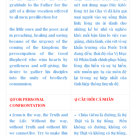
gratitude to the Father for the
nét nơi dung mạo Đức Kitô:
gift of a divine vocation offered
lòng tri ân Cha vì đã kêu gọi
to all men; predilection for
mọi người vào sự sống thần
linh; lòng ưu ái dành cho
the little ones and the poor; zeal
những kẻ bé nhỏ và nghèo
in preaching, healing and saving
khó; mối bận tâm lo việc rao
because of the urgency of the
giảng, chữa lành, cứu vớt vì sự
coming of the Kingdom; the
khẩn trương của Nước Trời
preoccupation of the Good
đang đến; thái độ của Vị Mục
Shepherd who wins hearts by
tử Nhân lành chinh phục bằng
gentleness and self-giving; the
lòng dịu hiền và sự tự hiến;
desire to gather his disciples
ước muốn quy tụ các môn đệ
into the unity of brotherly
lại trong sự hiệp nhất của
communion.
tình hiệp thông huynh đệ.
5) FOR PERSONAL
5) CÂU HỎI CÁ NHÂN
CONFRONTATION
• Jesus is the way, the Truth and
–
Chúa Giêsu là đường, là Sự
the Life. Without the way,
Thật và là Sự Sống. Nếu
without Truth and without life
không có đường, không có
we cannot live. Try to make this
Sự Thật và không có Sự Sống,