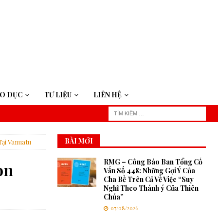
ÁO DỤC
TƯ LIỆU
LIÊN HỆ
BÀI MỚI
ại Vanuatu
RMG – Công Báo Ban Tổng Cố
on
Vấn Số 448: Những Gợi Ý Của
Cha Bề Trên Cả Về Việc “Suy
Nghĩ Theo Thánh ý Của Thiên
Chúa”
07/08/2026