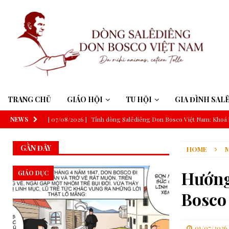
TRANG CHỦ
GIÁO HỘI
TU HỘI
GIA ĐÌNH SAL
NEWS
[ 07/08/2026 ]
Tỉnh dòng Salêdiêng Don Bosco Việt Nam: Khoá 
[ 07/08/2026 ]
Suy niệm Lời Chúa – Chúa Nhật 19 Thường niên 
GẦN ĐÂY
HOME
M
[ 06/08/2026 ]
Đức Thánh Cha: Truyền thông phải phục vụ công í
[ 06/08/2026 ]
Đức Thánh Cha sẽ tông du Uruguay, Argentina v
Hướng
GIÁO DỤC
[ 06/08/2026 ]
Trí tuệ nhân tạo và trí tuệ Giáo hội theo thông đ
Bosco
[ 06/08/2026 ]
ĐHY Parolin tại Guatemala: Nói không với bất b
[ 06/08/2026 ]
GIÁO HỘI
01/07/2026