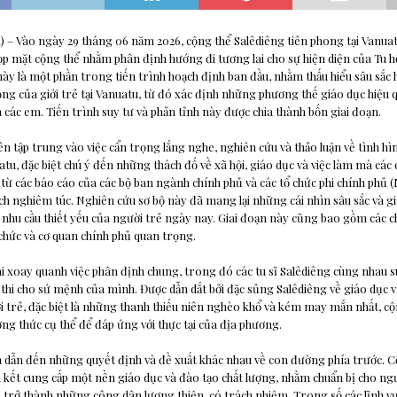
a) – Vào ngày 29 tháng 06 năm 2026, cộng thể Salêdiêng tiên phong tại Vanuat
ọp mặt cộng thể nhằm phân định hướng đi tương lai cho sự hiện diện của Tu hộ
này là một phần trong tiến trình hoạch định ban đầu, nhằm thấu hiểu sâu sắc 
ọng của giới trẻ tại Vanuatu, từ đó xác định những phương thế giáo dục hiệu 
 các em. Tiến trình suy tư và phản tỉnh này được chia thành bốn giai đoạn.
ên tập trung vào việc cẩn trọng lắng nghe, nghiên cứu và thảo luận về tình hìn
uatu, đặc biệt chú ý đến những thách đố về xã hội, giáo dục và việc làm mà cá
u từ các báo cáo của các bộ ban ngành chính phủ và các tổ chức phi chính phủ
h nghiêm túc. Nghiên cứu sơ bộ này đã mang lại những cái nhìn sâu sắc và gi
 nhu cầu thiết yếu của người trẻ ngày nay. Giai đoạn này cũng bao gồm các 
hức và cơ quan chính phủ quan trọng.
ai xoay quanh việc phân định chung, trong đó các tu sĩ Salêdiêng cùng nhau 
thi cho sứ mệnh của mình. Được dẫn dắt bởi đặc sủng Salêdiêng về giáo dục v
trẻ, đặc biệt là những thanh thiếu niên nghèo khổ và kém may mắn nhất, c
g thức cụ thể để đáp ứng với thực tại của địa phương.
a dẫn đến những quyết định và đề xuất khác nhau về con đường phía trước. C
kết cung cấp một nền giáo dục và đào tạo chất lượng, nhằm chuẩn bị cho ngư
và trở thành những công dân lương thiện, có trách nhiệm. Trong số các lĩnh v