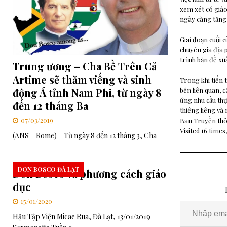
xem xét có giáo
ngày càng tăng 
Giai đoạn cuối 
chuyên gia địa p
trình bản đề xu
Trung ương – Cha Bề Trên Cả
Artime sẽ thăm viếng và sinh
Trong khi tiến t
bên liên quan, 
động Á tỉnh Nam Phi, từ ngày 8
ứng nhu cầu thự
đến 12 tháng Ba
thiêng liêng và
07/03/2019
Ban Truyền th
Visited 16 times,
(ANS – Rome) – Từ ngày 8 đến 12 tháng 3, Cha
DON BOSCO ĐÀ LẠT
Don Bosco và phương cách giáo
dục
15/01/2020
Hậu Tập Viện Micae Rua, Đà Lạt, 13/01/2019 –