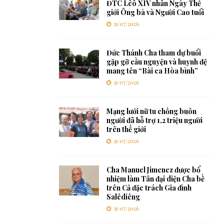
ĐTC Lêô XIV nhân Ngày Thế
giới Ông bà và Người Cao tuổi
31/07/2026
Đức Thánh Cha tham dự buổi
gặp gỡ cầu nguyện và huynh đệ
mang tên “Bài ca Hòa bình”
31/07/2026
Mạng lưới nữ tu chống buôn
người đã hỗ trợ 1,2 triệu người
trên thế giới
31/07/2026
Cha Manuel Jimenez được bổ
nhiệm làm Tân đại diện Cha bề
trên Cả đặc trách Gia đình
Salêdiêng
31/07/2026