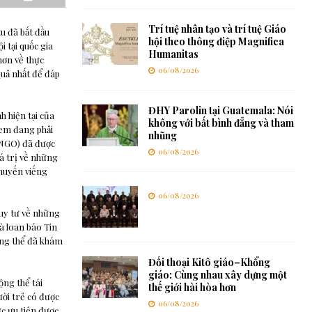
Trí tuệ nhân tạo và trí tuệ Giáo
u đã bắt đầu
hội theo thông điệp Magnifica
i tại quốc gia
Humanitas
hơn về thực
06/08/2026
quả nhất để đáp
ĐHY Parolin tại Guatemala: Nói
h hiện tại của
không với bất bình đẳng và tham
c em đang phải
nhũng
 (NGO) đã được
06/08/2026
á trị về những
chuyến viếng
06/08/2026
suy tư về những
à loan báo Tin
ộng thể đã khám
Đối thoại Kitô giáo–Khổng
giáo: Cùng nhau xây dựng một
ộng thể tái
thế giới hài hòa hơn
ời trẻ có được
06/08/2026
ực ưu tiên được