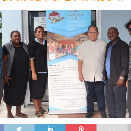
ựng một thế giới hài hòa hơn
GIÁO HỘI
các linh mục tử đạo tại Monte Sole
TIN SDB
 Gợi Ý Của Cha Bề Trên Cả Về Việc “Suy Nghĩ Theo Thánh ý Của Thiên