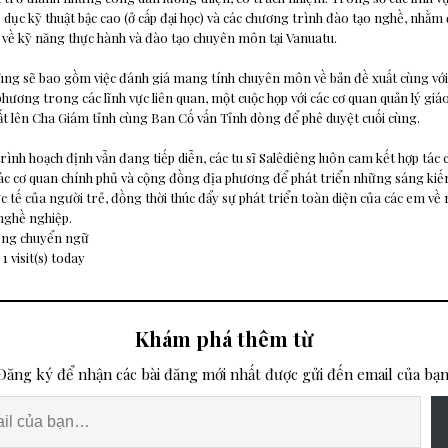
 dục kỹ thuật bậc cao (ở cấp đại học) và các chương trình đào tạo nghề, nhằm
về kỹ năng thực hành và đào tạo chuyên môn tại Vanuatu.
cùng sẽ bao gồm việc đánh giá mang tính chuyên môn về bản đề xuất cùng v
hương trong các lĩnh vực liên quan, một cuộc họp với các cơ quan quản lý giáo
ất lên Cha Giám tỉnh cùng Ban Cố vấn Tỉnh dòng để phê duyệt cuối cùng.
rình hoạch định vẫn đang tiếp diễn, các tu sĩ Salêdiêng luôn cam kết hợp tác c
các cơ quan chính phủ và cộng đồng địa phương để phát triển những sáng kiế
c tế của người trẻ, đồng thời thúc đẩy sự phát triển toàn diện của các em về
 nghề nghiệp.
ông chuyển ngữ
 1 visit(s) today
Khám phá thêm từ
Đăng ký để nhận các bài đăng mới nhất được gửi đến email của bạn