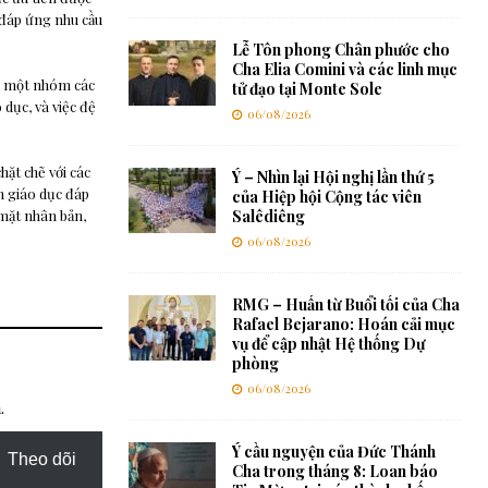
 đáp ứng nhu cầu
Lễ Tôn phong Chân phước cho
Cha Elia Comini và các linh mục
ới một nhóm các
tử đạo tại Monte Sole
 dục, và việc đệ
06/08/2026
hặt chẽ với các
Ý – Nhìn lại Hội nghị lần thứ 5
n giáo dục đáp
của Hiệp hội Cộng tác viên
 mặt nhân bản,
Salêdiêng
06/08/2026
RMG – Huấn từ Buổi tối của Cha
Rafael Bejarano: Hoán cải mục
vụ để cập nhật Hệ thống Dự
phòng
06/08/2026
.
Ý cầu nguyện của Đức Thánh
Theo dõi
Cha trong tháng 8: Loan báo