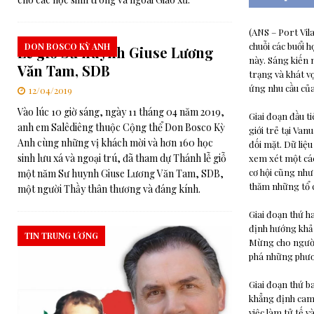
(ANS – Port Vil
chuỗi các buổi h
DON BOSCO KỲ ANH
Lễ giỗ Sư huynh Giuse Lương
này. Sáng kiến 
Văn Tam, SDB
trạng và khát v
ứng nhu cầu của
12/04/2019
Vào lúc 10 giờ sáng, ngày 11 tháng 04 năm 2019,
Giai đoạn đầu ti
anh em Salêdiêng thuộc Cộng thể Don Bosco Kỳ
giới trẻ tại Van
Anh cùng những vị khách mời và hơn 160 học
đối mặt. Dữ liệ
sinh lưu xá và ngoại trú, đã tham dự Thánh lễ giỗ
xem xét một các
cơ hội cũng như
một năm Sư huynh Giuse Lương Văn Tam, SDB,
thăm những tổ c
một người Thầy thân thương và đáng kính.
Giai đoạn thứ h
định hướng khả 
TIN TRUNG ƯƠNG
Mừng cho người 
phá những phươn
Giai đoạn thứ b
khẳng định cam 
việc làm tử tế 