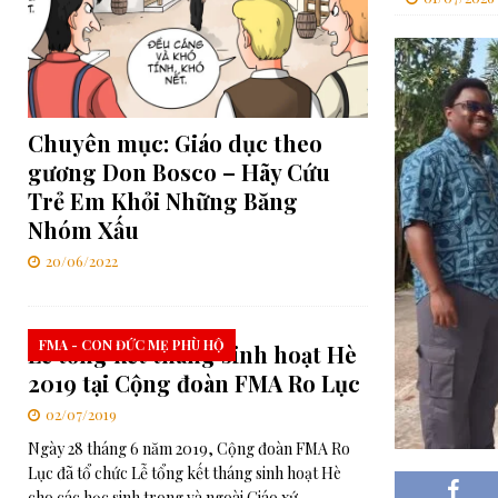
[ 06/08/2026 ]
Đối thoại Kitô giáo–Khổng giáo: Cùng nhau xây d
[ 06/08/2026 ]
Lễ Tôn phong Chân phước cho Cha Elia Comini và 
[ 07/08/2026 ]
RMG – Công Báo Ban Tổng Cố Vấn Số 448: Những
Chuyên mục: Giáo dục theo
Chúa”
TRUNG ƯƠNG
gương Don Bosco – Hãy Cứu
Trẻ Em Khỏi Những Băng
Nhóm Xấu
20/06/2022
FMA - CON ĐỨC MẸ PHÙ HỘ
Lễ tổng kết tháng sinh hoạt Hè
2019 tại Cộng đoàn FMA Ro Lục
02/07/2019
Ngày 28 tháng 6 năm 2019, Cộng đoàn FMA Ro
Lục đã tổ chức Lễ tổng kết tháng sinh hoạt Hè
cho các học sinh trong và ngoài Giáo xứ.