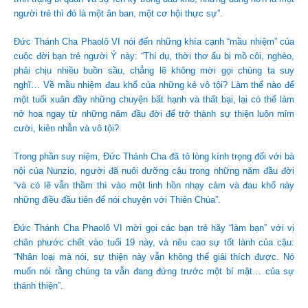
người trẻ thì đó là một ân ban, một cơ hội thực sự”.
Đức Thánh Cha Phaolô VI nói đến những khía cạnh “mầu nhiệm” của
cuộc đời bạn trẻ người Ý này: “Thí dụ, thời thơ ấu bị mồ côi, nghèo,
phải chịu nhiều buồn sầu, chẳng lẽ không mời gọi chúng ta suy
nghĩ… Về mầu nhiệm đau khổ của những kẻ vô tội? Làm thế nào để
một tuổi xuân đầy những chuyện bất hạnh và thất bại, lại có thể làm
nở hoa ngay từ những năm đầu đời để trở thành sự thiện luôn mỉm
cười, kiên nhẫn và vô tội?
Trong phần suy niệm, Đức Thánh Cha đã tỏ lòng kính trọng đối với bà
nội của Nunzio, người đã nuôi dưỡng cậu trong những năm đầu đời
“và có lẽ vẫn thầm thì vào một linh hồn nhạy cảm và đau khổ này
những điều đầu tiên để nói chuyện với Thiên Chúa”.
Đức Thánh Cha Phaolô VI mời gọi các bạn trẻ hãy “làm bạn” với vị
chân phước chết vào tuổi 19 này, và nêu cao sự tốt lành của cậu:
“Nhân loại mà nói, sự thiện này vẫn không thể giải thích được. Nó
muốn nói rằng chúng ta vẫn đang đứng trước một bí mật… của sự
thánh thiện”.