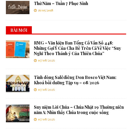
Thứ Năm – Tuần 7 Phục Sinh
16/05/2018
BÀI MỚI
RMG – Văn kiện Ban Tổng Cố Vấn Số 448:
Những Gợi Ý Của Cha Bề Trên Cả Về Việc “Suy
Nghĩ Theo Thánh ý Của Thiên Chúa”
07/08/2026
Tỉnh dòng Salêdiêng Don Bosco Việt Nam:
Khoá bồi dưỡng Tập vụ – 08/2026
07/08/2026
Suy niệm Lời Chúa – Chúa Nhật 19 Thường niên
năm A: Nhìn thấy Chúa trong cuộc sống
07/08/2026