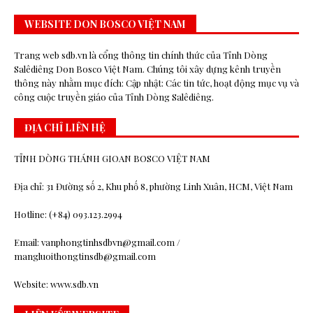
WEBSITE DON BOSCO VIỆT NAM
Trang web sdb.vn là cổng thông tin chính thức của Tỉnh Dòng
Salêdiêng Don Bosco Việt Nam. Chúng tôi xây dựng kênh truyền
thông này nhằm mục đích: Cập nhật: Các tin tức, hoạt động mục vụ và
công cuộc truyền giáo của Tỉnh Dòng Salêdiêng.
ĐỊA CHỈ LIÊN HỆ
TỈNH DÒNG THÁNH GIOAN BOSCO VIỆT NAM
Địa chỉ: 31 Đường số 2, Khu phố 8, phường Linh Xuân, HCM, Việt Nam
Hotline: (+84) 093.123.2994
Email: vanphongtinhsdbvn@gmail.com /
mangluoithongtinsdb@gmail.com
Website: www.sdb.vn