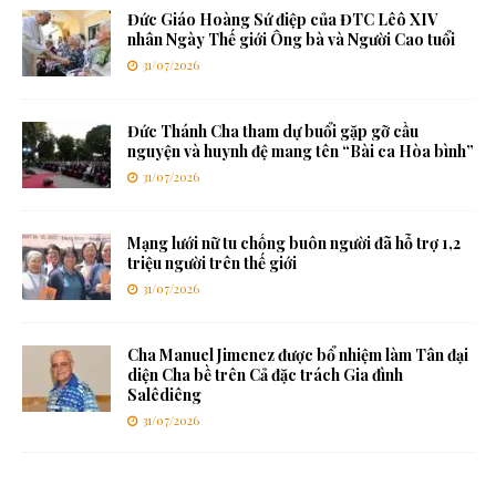
Đức Giáo Hoàng Sứ điệp của ĐTC Lêô XIV
nhân Ngày Thế giới Ông bà và Người Cao tuổi
31/07/2026
Đức Thánh Cha tham dự buổi gặp gỡ cầu
nguyện và huynh đệ mang tên “Bài ca Hòa bình”
31/07/2026
Mạng lưới nữ tu chống buôn người đã hỗ trợ 1,2
triệu người trên thế giới
31/07/2026
Cha Manuel Jimenez được bổ nhiệm làm Tân đại
diện Cha bề trên Cả đặc trách Gia đình
Salêdiêng
31/07/2026