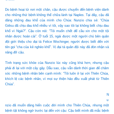
Do bệnh hoại tử nơi một chân, cậu được chuyển đến bệnh viện dành
cho những thứ bệnh không thể chữa lành tại Naples. Tại đây, cậu đã
dâng những đau khổ của mình cho Chúa: Nunzio chia sẻ: “Chúa
Giêsu đã chịu đau khổ nhiều vì tôi, vậy sao tôi lại không biết chịu đau
khổ vì Ngài?”. Cậu còn nói: “Tôi muốn chết để cầu xin cho một tội
nhân được hoán cải”. Ở tuổi 15, ngài được một người chú bên quân
đội giới thiệu cho đại tá Felice Wochinger, người được biết đến với
tên gọi “cha của kẻ nghèo khổ”. Vị đại tá quân đội này đã đón nhận và
nâng đỡ cậu.
Tình trạng sức khỏe của Nunzio lúc này cũng khá hơn, nhưng cậu
phải đi lại với một cây gậy. Dẫu sao, cậu vẫn dành thời gian để chăm
sóc những bệnh nhân bên cạnh mình: “Tôi luôn ở lại với Thiên Chúa,
khích lệ các bệnh nhân, vì mọi sự thiện hảo đều xuất phát từ Thiên
Chúa”.
N
u
nzio đã muốn dâng hiến cuộc đời mình cho Thiên Chúa, nhưng một
bệnh tật không ngờ trước lại đến với cậu: Cậu biết mình đã mắc bệnh