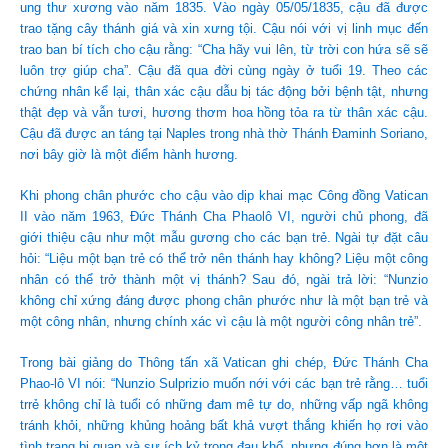
ung thư xương vào năm 1835. Vào ngày 05/05/1835, cậu đã được
trao tặng cây thánh giá và xin xưng tội. Cậu nói với vị linh mục đến
trao ban bí tích cho cậu rằng: “Cha hãy vui lên, từ trời con hứa sẽ sẽ
luôn trợ giúp cha”. Cậu đã qua đời cùng ngày ở tuổi 19. Theo các
chứng nhân kể lại, thân xác cậu dẫu bị tác động bởi bệnh tật, nhưng
thật đẹp và vẫn tươi, hương thơm hoa hồng tỏa ra từ thân xác cậu.
Cậu đã được an táng tại Naples trong nhà thờ Thánh Đaminh Soriano,
nơi bây giờ là một điểm hành hương.
Khi phong chân phước cho cậu vào dịp khai mạc Công đồng Vatican
II vào năm 1963, Đức Thánh Cha Phaolô VI, người chủ phong, đã
giới thiệu cậu như một mẫu gương cho các bạn trẻ. Ngài tự đặt câu
hỏi: “Liệu một bạn trẻ có thể trở nên thánh hay không? Liệu một công
nhân có thể trở thành một vị thánh? Sau đó, ngài trả lời: “Nunzio
không chỉ xứng đáng được phong chân phước như là một bạn trẻ và
một công nhân, nhưng chính xác vì cậu là một người công nhân trẻ”.
Trong bài giảng do Thông tấn xã Vatican ghi chép, Đức Thánh Cha
Phao-lô VI nói: “Nunzio Sulprizio muốn nới với các bạn trẻ rằng… tuổi
trrẻ không chỉ là tuổi có những đam mê tự do, những vấp ngã không
tránh khỏi, những khủng hoảng bất khả vượt thắng khiến họ rơi vào
tình trạng bi quan và sự ích kỷ trong đau khổ, nhưng đúng hơn là một