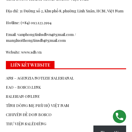
Địa chỉ: 31 Đường số 2, Khu phố 8, phường Linh Xuân, HCM, Việt Nam
Hotline: (+84) 093.123.2994
Email: vanphongtinhsdbvn@gmail.com /
mangluoithongtinsdb@gmail.com
Website: www.sdb.vn
LIÊN KẾT WEBSITE
ANS – AGENZIA NOTIZIE SALESIANAL
EAO – BOSCO.LINK
SALESIAN ONLINE
TỈNH DÒNG MẸ PHÙ HỘ VIỆT NAM
CHUYÊN ĐỀ DON BOSCO
THƯ VIỆN SALÊDIÊNG