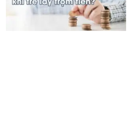
E
M
Ă
N
C
Ắ
P
:
P
H
Ả
I
Đ
Ố
I
X
Ử
T
H
Ế
N
À