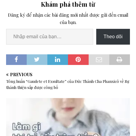
Khám phá thêm từ
Đăng ký để nhận các bài đăng mới nhất được gửi đến email
của bạn.
Theo dõi
PREVIOUS
Tông huấn “Gaudete et Exsultate” của Đức Thánh Cha Phanxicô về Sự
thánh thiện sắp được công bố
N
E
X
T
T
R
Ẻ