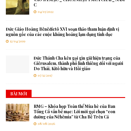
C
04/03/2022
Đức Giáo Hoàng Bênêđíctô XVI soạn thảo tham luận định vị
nguồn gốc của các cuộc khủng hoảng lạm dụng tính dục
12/04/2019
Đức Thánh Cha kêu gọi gìn giữ hiện trạng của
Giêrusalem, thành phố linh thiêng đối với người
Do Thái, Kitô hữu và Hồi giáo
07/12/2017
BÀI MỚI
RMG – Khóa họp Toàn thể Mùa hè của Ban
Tổng Cố vấn bế mạc: Lời mời gọi chọn “con
đường của Nêhêmia” từ Cha Bề Trên Cả
08/08/2026