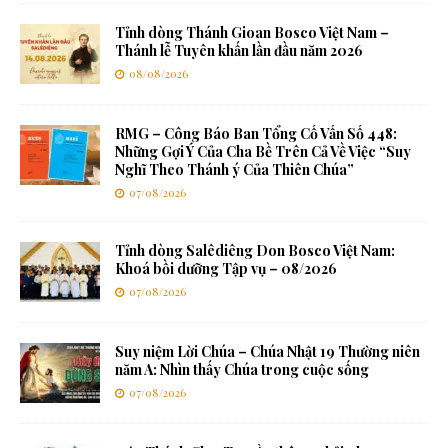
Tỉnh dòng Thánh Gioan Bosco Việt Nam –
Thánh lễ Tuyên khấn lần đầu năm 2026
08/08/2026
RMG – Công Báo Ban Tổng Cố Vấn Số 448:
Những Gợi Ý Của Cha Bề Trên Cả Về Việc “Suy
Nghĩ Theo Thánh ý Của Thiên Chúa”
07/08/2026
Tỉnh dòng Salêdiêng Don Bosco Việt Nam:
Khoá bồi dưỡng Tập vụ – 08/2026
07/08/2026
Suy niệm Lời Chúa – Chúa Nhật 19 Thường niên
năm A: Nhìn thấy Chúa trong cuộc sống
07/08/2026