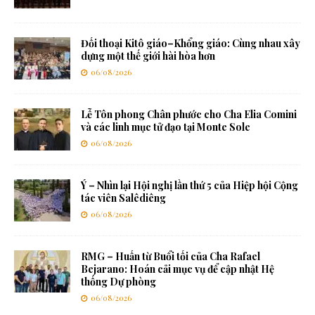
Đối thoại Kitô giáo–Khổng giáo: Cùng nhau xây
dựng một thế giới hài hòa hơn
06/08/2026
Lễ Tôn phong Chân phước cho Cha Elia Comini
và các linh mục tử đạo tại Monte Sole
06/08/2026
Ý – Nhìn lại Hội nghị lần thứ 5 của Hiệp hội Cộng
tác viên Salêdiêng
06/08/2026
RMG – Huấn từ Buổi tối của Cha Rafael
Bejarano: Hoán cải mục vụ để cập nhật Hệ
thống Dự phòng
06/08/2026