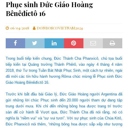
Phục sinh Đức Giáo Hoàng
Bênêđíctô 16
06/04/2018
DONBOSCOVIETNAM2024
Trong buổi tiếp kiến ​​chung, Đức Thánh Cha Phanxicô, chủ tọa buổi
tiếp kiến tại Quảng trường Thánh Phêrô, vào ngày 4 tháng 4 năm
2018, thứ Tư trong Tuần Bát Nhật Phục Sinh, một cách tự nhiên, ngài
đã mời các tín hữu hành hương Rôma chúc mừng lễ Phục sinh Đức
Giáo Hoàng Bênêđíctô 16.
Trước khi bắt đầu bài Giáo lý, Đức Giáo Hoàng người Argentina đã
gửi những lời chúc Phục sinh đến 20.000 người tham dự đang tập
trung dưới mưa. Khi chỉ đến những bông hoa được trang trí trước
sàn để cử hành lễ Vượt qua, Đức Thánh Cha đã nói rằng, nó có
nghĩa là “niềm vui” và “sự vui tươi”. Với sự phục sinh của Chúa Kitô,
Đức Phanxicô nói thêm, “những bông hoa được sắp xếp như tượng