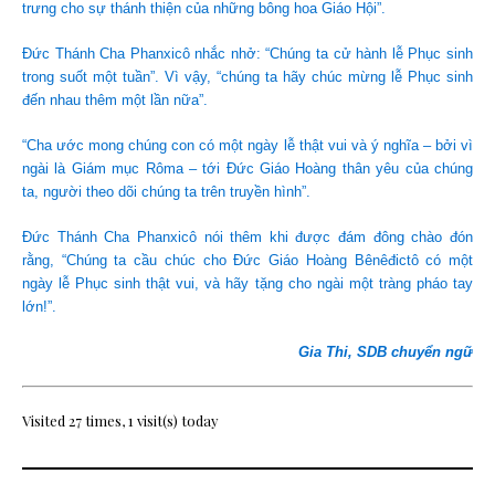
trưng cho sự thánh thiện của những bông hoa Giáo Hội”.
Đức Thánh Cha Phanxicô nhắc nhở: “Chúng ta cử hành lễ Phục sinh
trong suốt một tuần”. Vì vậy, “chúng ta hãy chúc mừng lễ Phục sinh
đến nhau thêm một lần nữa”.
“Cha ước mong chúng con có một ngày lễ thật vui và ý nghĩa – bởi vì
ngài là Giám mục Rôma – tới Đức Giáo Hoàng thân yêu của chúng
ta, người theo dõi chúng ta trên truyền hình”.
Đức Thánh Cha Phanxicô nói thêm khi được đám đông chào đón
rằng, “Chúng ta cầu chúc cho Đức Giáo Hoàng Bênêđictô có một
ngày lễ Phục sinh thật vui, và hãy tặng cho ngài một tràng pháo tay
lớn!”.
Gia Thi, SDB chuyển ngữ
Visited 27 times, 1 visit(s) today