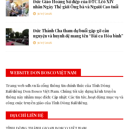
Đức Giáo Hoàng Sứ điệp của ĐTC Lêô XIV
nhân Ngày Thế giới Ông bà và Người Cao tuổi
31/07/2026
Đức Thánh Cha tham dự buổi gặp gỡ cầu
nguyện và huynh đệ mang tên “Bài ca Hòa bình”
31/07/2026
WEBSITE DON BOSCO VIỆT NAM
Trang web sdb.vn là cổng thông tin chính thức của Tỉnh Dòng
Salêdiêng Don Bosco Việt Nam. Chúng tôi xây dựng kênh truyền
thông này nhằm mục đích: Cập nhật: Các tin tức, hoạt động mục vụ và
công cuộc truyền giáo của Tỉnh Dòng Salêdiêng.
ĐỊA CHỈ LIÊN HỆ
TỈNH DÒNG THÁNH GIOAN BOSCO VIỆT NAM