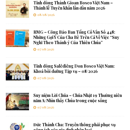
Tỉnh dòng Thánh Gioan Bosco Việt Nam –
Thánh lễ Tuyên khấn lần đầu năm 2026
08/08/2026
RMG – Công Báo Ban Tổng Cố Vấn Số 448:
Những Gợi Ý Của Cha Bề Trên Cả Về Việc “Suy
Nghĩ Theo Thánh ý Của Thiên Chúa”
07/08/2026
Tỉnh dòng Salêdiêng Don Bosco Việt Nam:
Khoá bồi dưỡng Tập vụ – 08/2026
07/08/2026
Suy niệm Lời Chúa – Chúa Nhật 19 Thường niên
năm A: Nhìn thấy Chúa trong cuộc sống
07/08/2026
Đức Thánh Cha: Truyền thông phải phục vụ
công ích của gia đình nhân loại