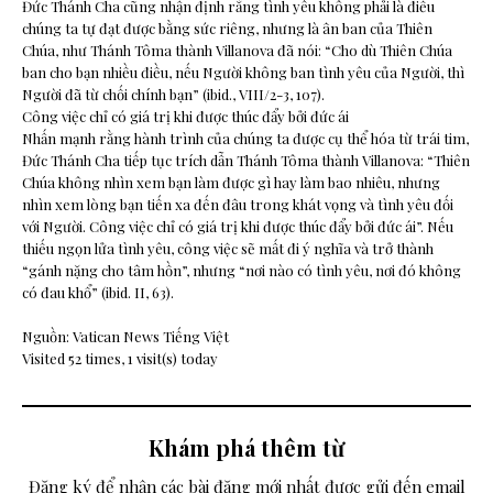
Đức Thánh Cha cũng nhận định rằng tình yêu không phải là điều
chúng ta tự đạt được bằng sức riêng, nhưng là ân ban của Thiên
Chúa, như Thánh Tôma thành Villanova đã nói: “Cho dù Thiên Chúa
ban cho bạn nhiều điều, nếu Người không ban tình yêu của Người, thì
Người đã từ chối chính bạn” (ibid., VIII/2-3, 107).
Công việc chỉ có giá trị khi được thúc đẩy bởi đức ái
Nhấn mạnh rằng hành trình của chúng ta được cụ thể hóa từ trái tim,
Đức Thánh Cha tiếp tục trích dẫn Thánh Tôma thành Villanova: “Thiên
Chúa không nhìn xem bạn làm được gì hay làm bao nhiêu, nhưng
nhìn xem lòng bạn tiến xa đến đâu trong khát vọng và tình yêu đối
với Người. Công việc chỉ có giá trị khi được thúc đẩy bởi đức ái”. Nếu
thiếu ngọn lửa tình yêu, công việc sẽ mất đi ý nghĩa và trở thành
“gánh nặng cho tâm hồn”, nhưng “nơi nào có tình yêu, nơi đó không
có đau khổ” (ibid. II, 63).
Nguồn: Vatican News Tiếng Việt
Visited 52 times, 1 visit(s) today
Khám phá thêm từ
Đăng ký để nhận các bài đăng mới nhất được gửi đến email