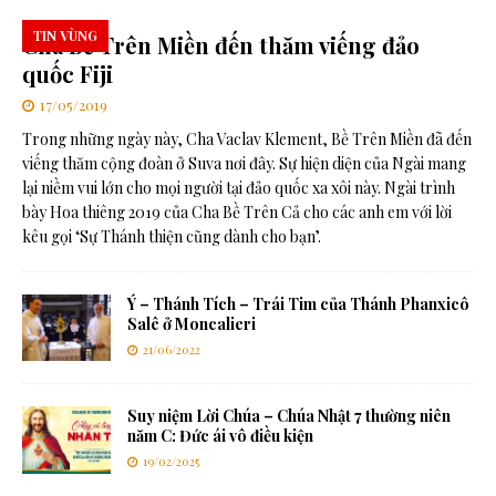
TIN VÙNG
Cha Bề Trên Miền đến thăm viếng đảo
quốc Fiji
17/05/2019
Trong những ngày này, Cha Vaclav Klement, Bề Trên Miền đã đến
viếng thăm cộng đoàn ở Suva nơi đây. Sự hiện diện của Ngài mang
lại niềm vui lớn cho mọi người tại đảo quốc xa xôi này. Ngài trình
bày Hoa thiêng 2019 của Cha Bề Trên Cả cho các anh em với lời
kêu gọi ‘Sự Thánh thiện cũng dành cho bạn’.
Ý – Thánh Tích – Trái Tim của Thánh Phanxicô
Salê ở Moncalieri
21/06/2022
Suy niệm Lời Chúa – Chúa Nhật 7 thường niên
năm C: Đức ái vô điều kiện
19/02/2025