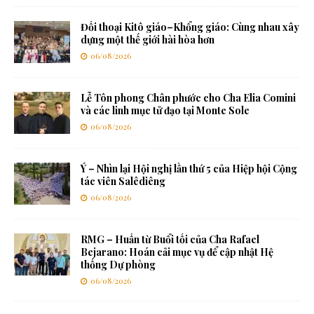
Đối thoại Kitô giáo–Khổng giáo: Cùng nhau xây
dựng một thế giới hài hòa hơn
06/08/2026
Lễ Tôn phong Chân phước cho Cha Elia Comini
và các linh mục tử đạo tại Monte Sole
06/08/2026
Ý – Nhìn lại Hội nghị lần thứ 5 của Hiệp hội Cộng
tác viên Salêdiêng
06/08/2026
RMG – Huấn từ Buổi tối của Cha Rafael
Bejarano: Hoán cải mục vụ để cập nhật Hệ
thống Dự phòng
06/08/2026