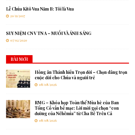
Lễ Chúa Kitô Vua Năm B: Tôi là Vua
20/11/2017
SUY NIỆM CN V TN A – MUỐI VÀ ÁNH SÁNG
07/02/2020
BÀI MỚI
Hồng ân Thánh hiến Trọn đời – Chọn dâng trọn
cuộc đời cho Chúa và người trẻ
08/08/2026
RMG – Khóa họp Toàn thể Mùa hè của Ban
Tổng Cố vấn bế mạc: Lời mời gọi chọn “con
đường của Nêhêmia” từ Cha Bề Trên Cả
08/08/2026