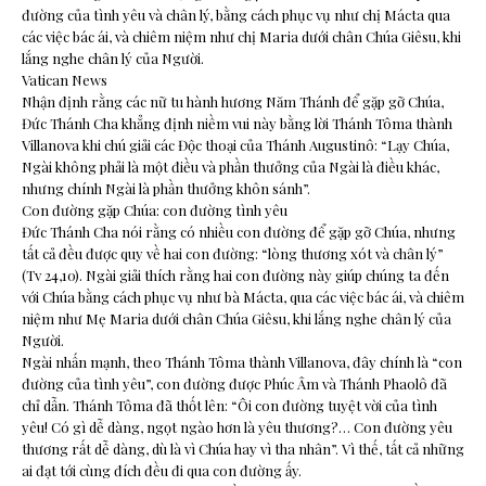
đường của tình yêu và chân lý, bằng cách phục vụ như chị Mácta qua
các việc bác ái, và chiêm niệm như chị Maria dưới chân Chúa Giêsu, khi
lắng nghe chân lý của Người.
Vatican News
Nhận định rằng các nữ tu hành hương Năm Thánh để gặp gỡ Chúa,
Đức Thánh Cha khẳng định niềm vui này bằng lời Thánh Tôma thành
Villanova khi chú giải các Độc thoại của Thánh Augustinô: “Lạy Chúa,
Ngài không phải là một điều và phần thưởng của Ngài là điều khác,
nhưng chính Ngài là phần thưởng khôn sánh”.
Con đường gặp Chúa: con đường tình yêu
Đức Thánh Cha nói rằng có nhiều con đường để gặp gỡ Chúa, nhưng
tất cả đều được quy về hai con đường: “lòng thương xót và chân lý”
(Tv 24,10). Ngài giải thích rằng hai con đường này giúp chúng ta đến
với Chúa bằng cách phục vụ như bà Mácta, qua các việc bác ái, và chiêm
niệm như Mẹ Maria dưới chân Chúa Giêsu, khi lắng nghe chân lý của
Người.
Ngài nhấn mạnh, theo Thánh Tôma thành Villanova, đây chính là “con
đường của tình yêu”, con đường được Phúc Âm và Thánh Phaolô đã
chỉ dẫn. Thánh Tôma đã thốt lên: “Ôi con đường tuyệt vời của tình
yêu! Có gì dễ dàng, ngọt ngào hơn là yêu thương?… Con đường yêu
thương rất dễ dàng, dù là vì Chúa hay vì tha nhân”. Vì thế, tất cả những
ai đạt tới cùng đích đều đi qua con đường ấy.