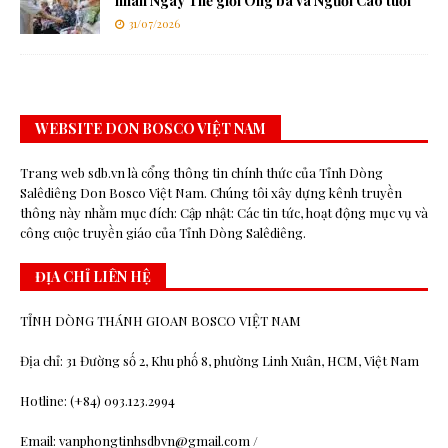
nhân Ngày Thế giới Ông bà và Người Cao tuổi
31/07/2026
WEBSITE DON BOSCO VIỆT NAM
Trang web sdb.vn là cổng thông tin chính thức của Tỉnh Dòng
Salêdiêng Don Bosco Việt Nam. Chúng tôi xây dựng kênh truyền
thông này nhằm mục đích: Cập nhật: Các tin tức, hoạt động mục vụ và
công cuộc truyền giáo của Tỉnh Dòng Salêdiêng.
ĐỊA CHỈ LIÊN HỆ
TỈNH DÒNG THÁNH GIOAN BOSCO VIỆT NAM
Địa chỉ: 31 Đường số 2, Khu phố 8, phường Linh Xuân, HCM, Việt Nam
Hotline: (+84) 093.123.2994
Email: vanphongtinhsdbvn@gmail.com /