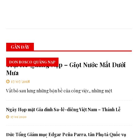
C
á
t
GẦN ĐÂY
DON BOSCO QUẢNG NẠP
Trại Hè Quảng Nạp – Giọt Nước Mắt Dưới
Mưa
17/07/2018
Vất bỏ sau lưng những bộn bề của công việc, những mệt
Ngày Họp mặt Gia đình Sa-lê-diêng Việt Nam – Thánh Lễ
17/01/2020
Đức Tổng Giám mục Edgar Peña Parra, tân Phụ tá Quốc vụ