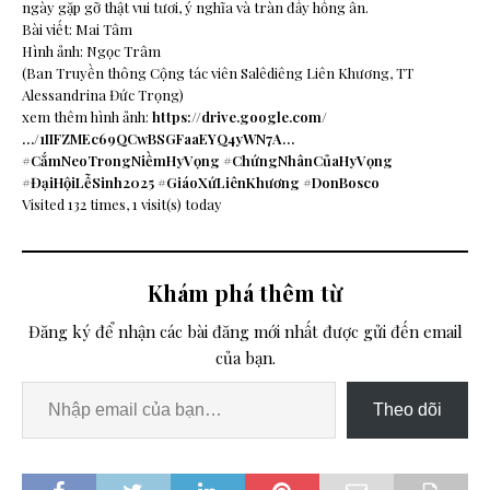
ngày gặp gỡ thật vui tươi, ý nghĩa và tràn đầy hồng ân.
Bài viết: Mai Tâm
Hình ảnh: Ngọc Trâm
(Ban Truyền thông Cộng tác viên Salêdiêng Liên Khương, TT
Alessandrina Đức Trọng)
xem thêm hình ảnh:
https://drive.google.com/
…/1IIFZMEc69QCwBSGFaaEYQ4yWN7A…
#CắmNeoTrongNiềmHyVọng
#ChứngNhânCủaHyVọng
#ĐạiHộiLễSinh2025
#GiáoXứLiênKhương
#DonBosco
Visited 132 times, 1 visit(s) today
Khám phá thêm từ
Đăng ký để nhận các bài đăng mới nhất được gửi đến email
của bạn.
Theo dõi