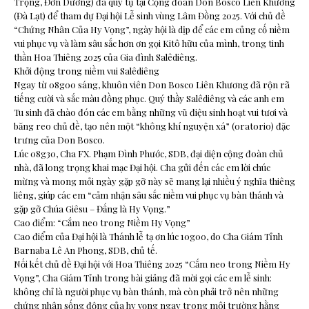
Trọng, Đơn Dương) đã quy tụ tại Cộng đoàn Don Bosco Liên Khương
(Đà Lạt) để tham dự Đại hội Lễ sinh vùng Lâm Đồng 2025. Với chủ đề
“Chứng Nhân Của Hy Vọng”, ngày hội là dịp để các em củng cố niềm
vui phục vụ và làm sâu sắc hơn ơn gọi Kitô hữu của mình, trong tinh
thần Hoa Thiêng 2025 của Gia đình Salêdiêng.
Khởi động trong niềm vui Salêdiêng
Ngay từ 08g00 sáng, khuôn viên Don Bosco Liên Khương đã rộn rã
tiếng cười và sắc màu đồng phục. Quý thầy Salêdiêng và các anh em
Tu sinh đã chào đón các em bằng những vũ điệu sinh hoạt vui tươi và
băng reo chủ đề, tạo nên một “không khí nguyện xá” (oratorio) đặc
trưng của Don Bosco.
Lúc 08g30, Cha FX. Phạm Đình Phước, SDB, đại diện cộng đoàn chủ
nhà, đã long trọng khai mạc Đại hội. Cha gửi đến các em lời chúc
mừng và mong mỏi ngày gặp gỡ này sẽ mang lại nhiều ý nghĩa thiêng
liêng, giúp các em “cảm nhận sâu sắc niềm vui phục vụ bàn thánh và
gặp gỡ Chúa Giêsu – Đấng là Hy Vọng.”
Cao điểm: “Cắm neo trong Niềm Hy Vọng”
Cao điểm của Đại hội là Thánh lễ tạ ơn lúc 10g00, do Cha Giám Tỉnh
Barnaba Lê An Phong, SDB, chủ tế.
Nối kết chủ đề Đại hội với Hoa Thiêng 2025 “Cắm neo trong Niềm Hy
Vọng”, Cha Giám Tỉnh trong bài giảng đã mời gọi các em lễ sinh:
không chỉ là người phục vụ bàn thánh, mà còn phải trở nên những
chứng nhân sống động của hy vọng ngay trong môi trường hằng