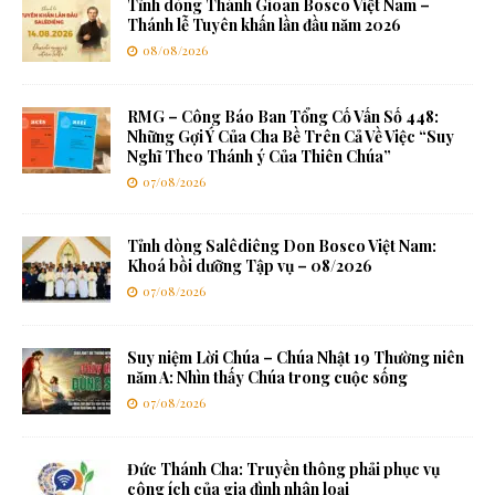
Tỉnh dòng Thánh Gioan Bosco Việt Nam –
Thánh lễ Tuyên khấn lần đầu năm 2026
08/08/2026
RMG – Công Báo Ban Tổng Cố Vấn Số 448:
Những Gợi Ý Của Cha Bề Trên Cả Về Việc “Suy
Nghĩ Theo Thánh ý Của Thiên Chúa”
07/08/2026
Tỉnh dòng Salêdiêng Don Bosco Việt Nam:
Khoá bồi dưỡng Tập vụ – 08/2026
07/08/2026
Suy niệm Lời Chúa – Chúa Nhật 19 Thường niên
năm A: Nhìn thấy Chúa trong cuộc sống
07/08/2026
Đức Thánh Cha: Truyền thông phải phục vụ
công ích của gia đình nhân loại