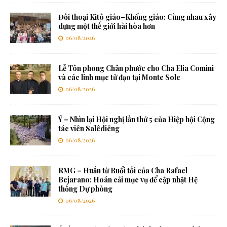
Đối thoại Kitô giáo–Khổng giáo: Cùng nhau xây
dựng một thế giới hài hòa hơn
06/08/2026
Lễ Tôn phong Chân phước cho Cha Elia Comini
và các linh mục tử đạo tại Monte Sole
06/08/2026
Ý – Nhìn lại Hội nghị lần thứ 5 của Hiệp hội Cộng
tác viên Salêdiêng
06/08/2026
RMG – Huấn từ Buổi tối của Cha Rafael
Bejarano: Hoán cải mục vụ để cập nhật Hệ
thống Dự phòng
06/08/2026