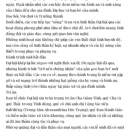
ngày. Ngài nhắn nhủ các em hãy đem niềm vui, bình an và ánh sáng
của Chúa đến cho gia đình, lớp học và bạn bè của mình.
Học hỏi, Vui chơi và Trưởng thành
Buổi chiều, các em tiếp tục “sống” trọn vẹn tinh thần Đại hội qua các
hoạt động phong phú như chia sẻ theo chủ đề, trò chơi lớn mang tính
đồng đội và giáo dục, cùng giờ giao lưu văn nghệ.
Những sinh hoạt này không chỉ giúp các em thắt chặt tình huynh đệ,
mà còn củng cố tinh thần kỷ luật, sự nhanh nhẹn và các kỹ năng cần
thiết trong phục vụ phụng vụ.
Hành trình mới bắt đầu
Đại hội khép lại lúc 16g00 với nghi thức sai đi. Dù ngày hội đã qua,
nhưng hành trình “trở nên chứng nhân” của gần 400 bạn trẻ mới
thực sự bắt đầu. Các em ra về, mang theo hành trang là niềm vui gặp
gỡ và sứ mạng trở thành những hạt giống của hy vọng và bình an,
thắp sáng tình yêu Chúa ngay tại giáo xứ và gia đình mình.
Tri ân
Ban tổ chức Đại hội xin trân trọng tri ân Cha Giám Tỉnh, quý Cha và
quý Thầy trong Tỉnh dòng, quý cô chú anh chị Cộng tác viên
Salêdiêng (Trung tâm Alessandrina Đức Trọng), quý Ban Hành Giáo
và Hiền mẫu Giáo xứ Liên Khương, cùng quý ân nhân và tất cả những
ai đã âm thầm cộng tác và phục vụ.
Nhờ sự quảng đại và dấn thân của mọi người, các em lễ sinh đã có một