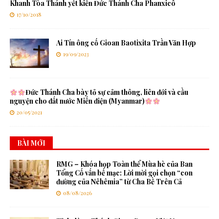
Khanh Tòa Thánh yết kiến Đức Thánh Cha Phanxicô
17/10/2018
Ai Tín ông cố Gioan Baotixita Trần Văn Hợp
19/09/2023
Đức Thánh Cha bày tỏ sự cảm thông, liên đới và cầu
nguyện cho đất nước Miến điện (Myanmar)
20/05/2021
BÀI MỚI
RMG – Khóa họp Toàn thể Mùa hè của Ban
Tổng Cố vấn bế mạc: Lời mời gọi chọn “con
đường của Nêhêmia” từ Cha Bề Trên Cả
08/08/2026