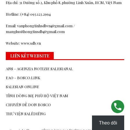
Địa chỉ: 31 Đường số 2, Khu phố 8, phường Linh Xuân, HCM, Việt Nam
Hotline: (+84) 093.123.2994
Email: vanphongtinhsdbvn@gmail.com /
mangluoithongtinsdb@gmail.com
Website: www.sdb.vn
LIÊN KẾT WEBSITE
ANS – AGENZIA NOTIZIE SALESIANAL
EAO – BOSCO.LINK
SALESIAN ONLINE
TỈNH DÒNG MẸ PHÙ HỘ VIỆT NAM
CHUYÊN ĐỀ DON BOSCO
THƯ VIỆN SALÊDIÊNG
Theo dõi