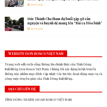
31/07/2026
Đức Thánh Cha tham dự buổi gặp gỡ cầu
nguyện và huynh đệ mang tên “Bài ca Hòa bình”
31/07/2026
WEBSITE DON BOSCO VIỆT NAM
Trang web sdb.vn là cổng thông tin chính thức của Tỉnh Dòng
Salêdiêng Don Bosco Việt Nam. Chúng tôi xây dựng kênh truyền
thông này nhằm mục đích: Cập nhật: Các tin tức, hoạt động mục vụ và
công cuộc truyền giáo của Tỉnh Dòng Salêdiêng.
ĐỊA CHỈ LIÊN HỆ
TỈNH DÒNG THÁNH GIOAN BOSCO VIỆT NAM