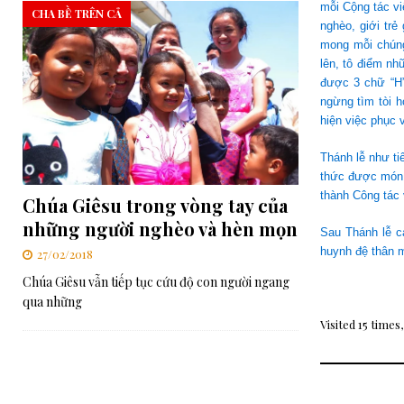
mỗi Cộng tác vi
CHA BỀ TRÊN CẢ
nghèo, giới tr
mong mỗi chúng
lên, tô điểm nh
được 3 chữ “H”.
ngừng tìm tòi h
hiện việc phục v
Thánh lễ như ti
thức được món 
thành Công tác
Chúa Giêsu trong vòng tay của
những người nghèo và hèn mọn
Sau Thánh lễ c
huynh đệ thân 
27/02/2018
Chúa Giêsu vẫn tiếp tục cứu độ con người ngang
qua những
Visited 15 times,