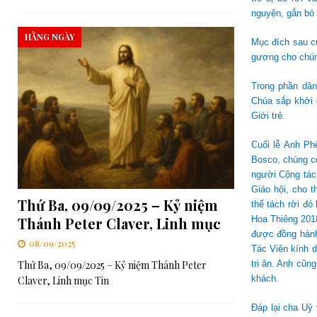
nguyện, gắn bó 
HẰNG NGÀY
Mục đích sau c
gương cho chúng
Trong phần dân
Chúa sắp khởi 
Giới trẻ.
Cuối lễ Anh Ph
Bosco, chúng co
người Cộng tác
Giáo hội, cho 
Thứ Ba, 09/09/2025 – Kỷ niệm
thể tách rời đó
Thánh Peter Claver, Linh mục
Hoa Thiêng 201
được đồng hành
08/09/2025
Tác Viên kính d
Thứ Ba, 09/09/2025 – Kỷ niệm Thánh Peter
tri ân. Anh cũ
khách.
Claver, Linh mục Tin
Đáp lại cha Uỷ