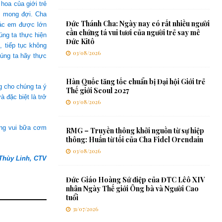
hoa của giới trẻ
ếm mong đợi. Cha
Đức Thánh Cha: Ngày nay có rất nhiều người
các em được lớn
cần chứng tá vui tươi của người trẻ say mê
úng ta thực hiện
Đức Kitô
, tiếp tục không
03/08/2026
húng ta hãy thực
Hàn Quốc tăng tốc chuẩn bị Đại hội Giới trẻ
g cho chúng ta ý
Thế giới Seoul 2027
 đặc biệt là trở
03/08/2026
ung vui bữa cơm
RMG – Truyền thông khởi nguồn từ sự hiệp
thông: Huấn từ tối của Cha Fidel Orendain
03/08/2026
Thùy Linh, CTV
Đức Giáo Hoàng Sứ điệp của ĐTC Lêô XIV
nhân Ngày Thế giới Ông bà và Người Cao
tuổi
31/07/2026