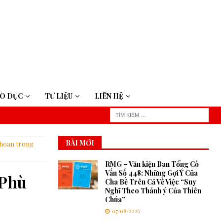
ÁO DỤC
TƯ LIỆU
LIÊN HỆ
BÀI MỚI
 hoan trong
RMG – Văn kiện Ban Tổng Cố
Vấn Số 448: Những Gợi Ý Của
 Phù
Cha Bề Trên Cả Về Việc “Suy
Nghĩ Theo Thánh ý Của Thiên
Chúa”
07/08/2026