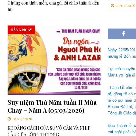
Chúng con thân mến, cha gửi lời chào thân ái đến
29/05/2018
[ 06/08/2026 ]
Đối thoại Kitô giáo–Khổng giáo: Cùng nhau xây d
tất
[ 06/08/2026 ]
Lễ Tôn phong Chân phước cho Cha Elia Comini và 
[ 07/08/2026 ]
RMG – Văn kiện Ban Tổng Cố Vấn Số 448: Những 
HẰNG NGÀY
Chúa”
TRUNG ƯƠNG
Ngày 22/05/201
mừng lễ Bổn mạ
Tại nhà nguyện
Maria với gia đ
Thánh Lễ bổn m
tế, đồng tế có
Suy niệm Thứ Năm tuần II Mùa
lễ có sự hiện 
Bosco Đà Lạt, 
Chay – Năm A (05/03/2026)
Tông đồ Giáo dâ
05/03/2026
Đầu Thánh lễ, 
KHOẢNG CÁCH CỦA SỰ VÔ CẢM VÀ NHỊP
cái ngài phải 
CẦU CỦA LÒNG THƯƠNG