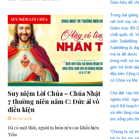
Giáo hữu để chú
Trong bài giảng
SUY NIỆM LỜI CHÚA
nét tinh túy v
Giám mục Bộ Gi
chất quốc tế. V
viên Salêdiêng
Salêdiêng là đá
mà là để được 
trong một sứ mệ
giới trẻ bình d
đầu tiên Cộng t
có Chúa và Mẹ 
Suy niệm Lời Chúa – Chúa Nhật
Cha đặt câu hỏi
7 thường niên năm C: Đức ái vô
nghèo khổ, ngườ
sách Kế hoạch Đ
điều kiện
và nền tảng của
19/02/2025
em sống yêu thư
Đã có một thời, người ta luôn nêu cao khẩu hiệu
“Chúng ta sẽ kh
‘Đấu
trẻ bị bỏ rơi v