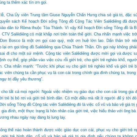
ng ta thêm xác tín ơn gọi.
 lễ, Cha Ủy viên Trung tâm Giuse Nguyễn Chấn Hưng chia sẻ giá trị, đặc sủ
ề quyển sách Kế hoạch Đời sống Tông đồ Cộng Tác Viên Salêdiêng đã đượ
áo dân từ Rôma thuộc Tòa Thánh. Vì vậy Kế hoạch Đời sống Tông đồ là Bộ
ì CTV Salêdiêng có mặt khắp nơi trên toàn thế giới. Cha nhấn mạnh việc tr
 Don Bosco là một ơn gọi cao quý, một ơn huệ lớn lao. Dấn thân trở nê
p lại ơn gọi tông đồ Salêdiêng qua Chúa Thánh Thần. Ơn gọi này không phả
sai đi cho một sứ mệnh. Cộng tác viên Salêdiêng được mời gọi và được sai
nh cụ thể, góp phần vào việc cứu rỗi giới trẻ, cho giới trẻ nghèo khổ, người 
ân. Cha nhấn mạnh: “Trước khi phục vụ cho giới trẻ nghèo khổ và giới trẻ bì
ác viên chúng ta cần phục vụ là con cái trong chính gia đình chúng ta, trong 
ngự trị đầy yêu thương”.
 cho tất cả mọi người: Ngoài việc nhiệm vụ giáo dục cho con cái trong gia đì
i trẻ bị bỏ rơi và giới trẻ bình dân. Có một điều mà rất ít người để ý tới đó
ời sống Tông đồ Cộng tác viên Salêdiêng đó là việc cổ vũ và bảo vệ giá trị gi
 gia đình, một thực trạng là hôn nhân của giới trẻ, việc hiếu thảo với ông bà
ơng nhau ngày nay đang bị lung lay.
ông thể nào hoàn thành được việc giáo dục con cái, phục vụ cho giới trẻ 
à giới trẻ bình dân, cổ vũ và bảo vệ giá trị gia đình nếu chúng ta không