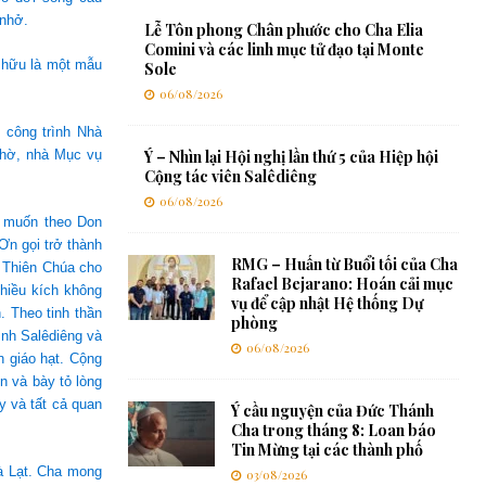
 nhở.
Lễ Tôn phong Chân phước cho Cha Elia
Comini và các linh mục tử đạo tại Monte
 hữu là một mẫu
Sole
06/08/2026
 công trình Nhà
thờ, nhà Mục vụ
Ý – Nhìn lại Hội nghị lần thứ 5 của Hiệp hội
Cộng tác viên Salêdiêng
06/08/2026
ì muốn theo Don
Ơn gọi trở thành
RMG – Huấn từ Buổi tối của Cha
 Thiên Chúa cho
Rafael Bejarano: Hoán cải mục
hiều kích không
vụ để cập nhật Hệ thống Dự
. Theo tinh thần
phòng
nh Salêdiêng và
06/08/2026
n giáo hạt. Cộng
n và bày tỏ lòng
y và tất cả quan
Ý cầu nguyện của Đức Thánh
Cha trong tháng 8: Loan báo
Tin Mừng tại các thành phố
à Lạt. Cha mong
03/08/2026