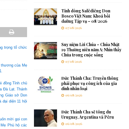
Tỉnh dòng Salêdiêng Don
Bosco Việt Nam: Khoá bồi
dưỡng Tập vụ – 08/2026
07/08/2026
Suy niệm Lời Chúa – Chúa Nhật
g trọng tổ chức
19 Thường niên năm A: Nhìn thấy
Chúa trong cuộc sống
07/08/2026
u thương của Mẹ
ễ.
Đức Thánh Cha: Truyền thông
phải phục vụ công ích của gia
i đồng Tỉnh chủ
đình nhân loại
a Đà Lạt. Thánh
ồng Giáo sở Don
06/08/2026
đại diện 11 hội
Đức Thánh Cha sẽ tông du
Uruguay, Argentina và Pêru
uôn mời gọi con
06/08/2026
c Mẹ Phù hộ các