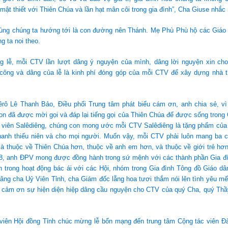
mật thiết với Thiên Chúa và lần hạt mân côi trong gia đình”, Cha Giuse nhắc
ùng chúng ta hướng tới là con đường nên Thánh. Mẹ Phù Phù hộ các Giáo
 ta noi theo.
g lễ, mỗi CTV lần lượt dâng ý nguyện của mình, dâng lời nguyện xin cho
công và dâng của lễ là kinh phí đóng góp của mỗi CTV để xây dựng nhà 
êrô Lê Thanh Bảo, Điều phối Trung tâm phát biểu cám ơn, anh chia sẻ, v
n đã được mời gọi và đáp lại tiếng gọi của Thiên Chúa để được sống trong 
 viên Salêdiêng, chúng con mong ước mỗi CTV Salêdiêng là tặng phẩm của
thanh thiếu niên và cho mọi người. Muốn vậy, mỗi CTV phải luôn mang ba c
 là thuộc về Thiên Chúa hơn, thuộc về anh em hơn, và thuộc về giới trẻ hơn
8, anh ĐPV mong được đồng hành trong sứ mệnh với các thành phần Gia đì
 trong hoạt động bác ái với các Hội, nhóm trong Gia đình Tông đồ Giáo dâ
âng cha Uỷ Viên Tỉnh, cha Giám đốc lẵng hoa tươi thắm nói lên tình yêu mế
ng cảm ơn sự hiện diện hiệp dâng cầu nguyện cho CTV của quý Cha, quý Thầ
 viên Hội đồng Tỉnh chúc mừng lễ bổn mạng đến trung tâm Cộng tác viên Đ