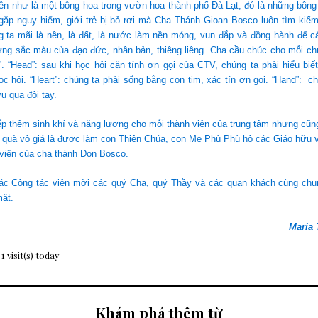
ên như là một bông hoa trong vườn hoa thành phố Đà Lạt, đó là những bông 
ẻ gặp nguy hiểm, giới trẻ bị bỏ rơi mà Cha Thánh Gioan Bosco luôn tìm ki
 ta mãi là nền, là đất, là nước làm nền móng, vun đắp và đồng hành để 
ững sắc màu của đạo đức, nhân bản, thiêng liêng. Cha cầu chúc cho mỗi ch
 “Head”: sau khi học hỏi căn tính ơn gọi của CTV, chúng ta phải hiểu biết
ọc hỏi. “Heart”: chúng ta phải sống bằng con tim, xác tín ơn gọi. “Hand”: c
ụ qua đôi tay.
ếp thêm sinh khí và năng lượng cho mỗi thành viên của trung tâm nhưng cũn
quà vô giá là được làm con Thiên Chúa, con Mẹ Phù Phù hộ các Giáo hữu và
 viên của cha thánh Don Bosco.
ác Cộng tác viên mời các quý Cha, quý Thầy và các quan khách cùng ch
mật.
Maria 
 1 visit(s) today
Khám phá thêm từ