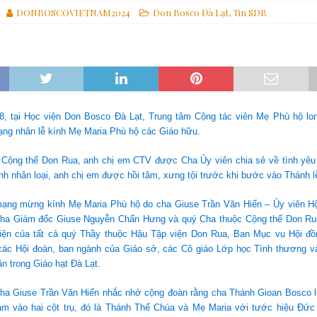
DONBOSCOVIETNAM2024
Don Bosco Đà Lạt
,
Tin SDB
ựng một thế giới hài hòa hơn
GIÁO HỘI
các linh mục tử đạo tại Monte Sole
TIN SDB
Gợi Ý Của Cha Bề Trên Cả Về Việc “Suy Nghĩ Theo Thánh ý Của Thiên
8, tại Học viện Don Bosco Đà Lạt, Trung tâm Cộng tác viên Mẹ Phù hộ lon
ng nhân lễ kính Mẹ Maria Phù hộ các Giáo hữu.
 Cộng thể Don Rua, anh chị em CTV được Cha Ủy viên chia sẻ về tình yê
ình nhân loại, anh chị em được hồi tâm, xưng tội trước khi bước vào Thánh l
ạng mừng kính Mẹ Maria Phù hộ do cha Giuse Trần Văn Hiển – Ủy viên Hộ
 cha Giám đốc Giuse Nguyễn Chấn Hưng và quý Cha thuộc Cộng thể Don Ru
diện của tất cả quý Thầy thuộc Hậu Tập viện Don Rua, Ban Mục vụ Hội đ
các Hội đoàn, ban ngành của Giáo sở, các Cô giáo Lớp học Tình thương và 
n trong Giáo hạt Đà Lạt.
cha Giuse Trần Văn Hiển nhắc nhở cộng đoàn rằng cha Thánh Gioan Bosco l
bám vào hai cột trụ, đó là Thánh Thể Chúa và Mẹ Maria với tước hiệu Đứ