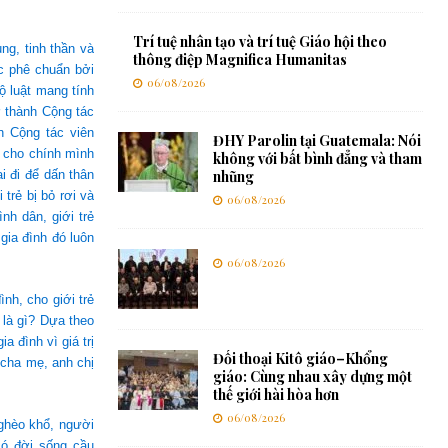
Trí tuệ nhân tạo và trí tuệ Giáo hội theo
ng, tinh thần và
thông điệp Magnifica Humanitas
c phê chuẩn bởi
06/08/2026
 luật mang tính
ở thành Cộng tác
n Cộng tác viên
ĐHY Parolin tại Guatemala: Nói
i cho chính mình
không với bất bình đẳng và tham
 đi để dấn thân
nhũng
trẻ bị bỏ rơi và
06/08/2026
nh dân, giới trẻ
gia đình đó luôn
06/08/2026
nh, cho giới trẻ
 là gì? Dựa theo
a đình vì giá trị
Đối thoại Kitô giáo–Khổng
 cha mẹ, anh chị
giáo: Cùng nhau xây dựng một
thế giới hài hòa hơn
06/08/2026
nghèo khổ, người
 có đời sống cầu