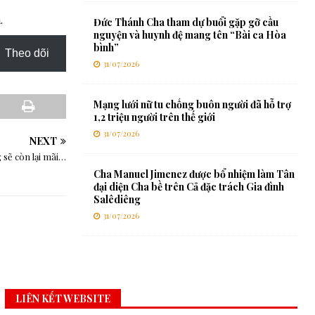
.
Đức Thánh Cha tham dự buổi gặp gỡ cầu
nguyện và huynh đệ mang tên “Bài ca Hòa
bình”
Theo dõi
31/07/2026
Mạng lưới nữ tu chống buôn người đã hỗ trợ
1,2 triệu người trên thế giới
31/07/2026
NEXT
 sẽ còn lại mãi…
Cha Manuel Jimenez được bổ nhiệm làm Tân
đại diện Cha bề trên Cả đặc trách Gia đình
Salêdiêng
31/07/2026
LIÊN KẾT WEBSITE