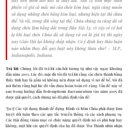
này nên mềm dẻo hay là thay đổi. Một vị linh mục than
phiền về giá cả mắc mỏ của chén kim loại, ngài cũng muốn
sử dụng những chén bằng kim loại, nhưng hiện tại thì chưa
thể. Và rồi, trong đời sống tại thế, Chúa chúng ta cũng đã sử
dụng chén làm bằng đất trong Bữa Tiệc Ly, vì vậy có vẻ hơi
lạ khi loại chén Chúa đã sử dụng và coi là giá trị thì ngày
nay Giáo Hội lại không chấp nhận. Có ý định hay thảo luận
nào nhằm thay đổi quy luật này không thưa cha? – M.P.,
Indianapolis, Indiana.
Trả lời:
Chúng tôi đã trả lời câu hỏi tương tự như vậy ngay khoảng
đầu năm 2003. Lúc đó, mặc dù tôi đã trả lời rằng các chén thánh bằng
thủy tinh hay là gốm sứ không nên được sử dụng vì nó dễ bể, tôi đã
nói thêm rằng luật lúc đó vẫn chưa hoàn toàn rõ ràng. Vấn đề này về
sau trong hướng dẫn Redemptionis Sacramentum vào năm 2005 đã
được giải quyết, cách chung nó đã phủ định vấn đề:
“[117] Các vật dụng thánh để đựng Mình và Máu Chúa phải được làm
tuyệt đối tuân theo các quy tắc truyền thống và các sách phụng vụ.
Các Hội đồng Giám mục có chức năng quyết định nó có phù hợp hay
không, một khi các quyết định của họ đã được Tòa Thánh nhìn nhận