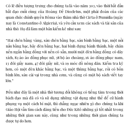
Có lẽ điều tượng trưng cho chúng ta là vào năm 303, vào thời bắt đầu
bắt đạo cuối cùng của Hoàng Đế Diocletus, một phái đoàn của các
quan chức chính quyền Rôma vào thăm nhà thờ Cirta ở Numidia (ngày
nay là Constantino ở Algieria), và yêu cầu xem các sách và tài sản của
nhà thờ. Họ đã làm một bản kiểm kê như sau:
“Hai chén bằng vàng, sáu chén bằng bạc, sáu bình bằng bạc, một nồi
nấu bằng bạc, bảy đèn bằng bạc, hai bình đựng bánh thánh, bảy chân
nến ngắn bằng đồng với nến có sẵn, mười một đèn bằng đồng có dây
xích, 82 áo áo đồng phục nữ, 38 bộ áo choàng, 16 áo đồng phục nam,
13 đôi giầy nam, 47 đôi giầy nữ, và 19 móc đồ nông dân. Kiểm tra kỹ
hơn, có một đèn khác bằng bạc, và một thùng bằng bạc, rồi có bốn
bình lớn, sáu cái vại trong nhà cơm, và cũng có một bộ sách viết tay
lớn.”
Nếu như đây là một nhà thờ tương đối không có tiếng tăm trong thời
bách đạo mà đã có và sử dụng những vật dụng như thế để cử hành
phụng vụ một cách bí mật, thì chẳng ngạc nhiên gì cho chúng ta khi
Giáo Hội vẫn tìm cách dâng tiến cho Đức Kitô những gì tốt nhất trong
những thời gian sau này, cũng như trong những thời gian chúng ta
được tự do hơn.