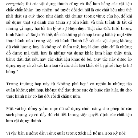
recognitio,
thì các vật dụng thánh cũng có thể làm bằng các vật liệu
chắc chắn khác. Tuy nhiên, nó tuyệt đối đòi hỏi là các chất liệu như thế
phải thật sự quý theo như đánh giá chung trong vùng của họ, để khi
sử dụng thật sự dành cho Chúa sự tôn kính, và phải tránh đi tất cả
những gì nguy hại tới tín lý về sự Hiện diện Thật của Đức Kitô trong
hình Bánh và Rượu. Vì thế, đều là không phù hợp trong bất kỳ một việc
thực hành nào trong việc cử hành Thánh Lễ với các vật dụng không
đủ chất lượng, hay là không có thẩm mỹ, hay là đơn giản chỉ là những
đồ đựng mà thôi, hay là những vật dụng khác làm bằng thủy tinh,
bằng đất, đất sét, hay các chất liệu khác dễ bể. Quy tắc này được áp
dụng ngay cả với các kim loại và các chất liệu khác dễ bị gỉ sét hay là hư
hỏng.”
Trong trường hợp này từ “không phù hợp” có nghĩa là những tập
quán không phù hợp, không thể đạt được sức ép buộc của luật, dù cho
thực hành này có lâu đời rồi đi chăng nữa.
Một vài hội đồng giám mục đã sử dụng chức năng cho phép từ các
sách phụng vụ có đầy đủ chi tiết trong việc quyết định các chất liệu
làm vật dụng thánh.
Vì vậy, bản Hướng dẫn Tổng quát trong Sách Lễ Rôma Hoa Kỳ nói: