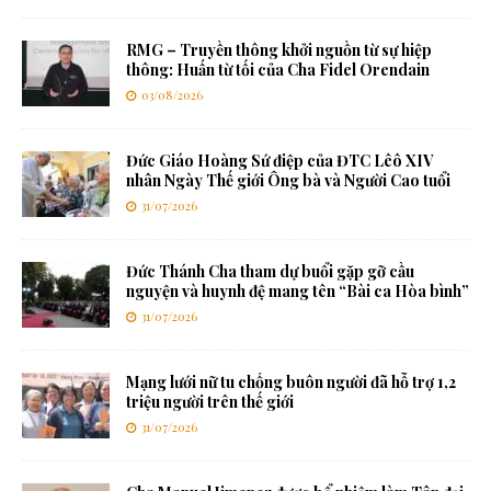
RMG – Truyền thông khởi nguồn từ sự hiệp
thông: Huấn từ tối của Cha Fidel Orendain
03/08/2026
Đức Giáo Hoàng Sứ điệp của ĐTC Lêô XIV
nhân Ngày Thế giới Ông bà và Người Cao tuổi
31/07/2026
Đức Thánh Cha tham dự buổi gặp gỡ cầu
nguyện và huynh đệ mang tên “Bài ca Hòa bình”
31/07/2026
Mạng lưới nữ tu chống buôn người đã hỗ trợ 1,2
triệu người trên thế giới
31/07/2026