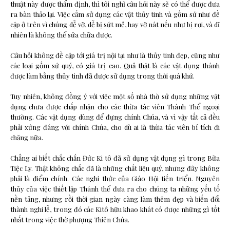
thuật này được thẩm định, thì tôi nghĩ câu hỏi này sẽ có thể được đưa
ra bàn thảo lại. Việc cấm sử dụng các vật thủy tinh và gốm sứ như đề
cập ở trên vì chúng dễ vỡ, dễ bị sứt mẻ, hay vỡ nát nếu như bị rơi, và dĩ
nhiên là không thể sửa chữa được.
Câu hỏi không đề cập tới giá trị nội tại như là thủy tinh đẹp, cũng như
các loại gốm sứ quý, có giá trị cao. Quả thật là các vật dụng thánh
được làm bằng thủy tinh đã được sử dụng trong thời quá khứ.
Tuy nhiên, không đồng ý với việc một số nhà thờ sử dụng những vật
dụng chưa được chấp nhận cho các thừa tác viên Thánh Thể ngoại
thường. Các vật dụng dùng để đựng chính Chúa, và vì vậy tất cả đều
phải xứng đáng với chính Chúa, cho dù ai là thừa tác viên bí tích đi
chăng nữa.
Chẳng ai biết chắc chắn Đức Ki tô đã sử dụng vật dụng gì trong Bữa
Tiệc Ly. Thật không chắc đã là những chất liệu quý, nhưng đây không
phải là điểm chính. Các nghi thức của Giáo Hội tiến triển. Nguyên
thủy của việc thiết lập Thánh thể đưa ra cho chúng ta những yếu tố
nền tảng, nhưng rồi thời gian ngày càng làm thêm đẹp và biến đổi
thành nghi lễ, trong đó các Kitô hữu khao khát có được những gì tốt
nhất trong việc thờ phượng Thiên Chúa.