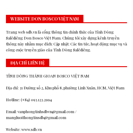
WEBSITE DON BOSCO VIỆT NAM
Trang web sdb.vn là cổng thông tin chính thức của Tỉnh Dòng
Salêdiêng Don Bosco Việt Nam. Chúng tôi xây dựng kênh truyền
thông này nhằm mục đích: Cập nhật: Các tin tức, hoạt động mục vụ và
công cuộc truyền giáo của Tỉnh Dòng Salêdiêng.
ĐỊA CHỈ LIÊN HỆ
TỈNH DÒNG THÁNH GIOAN BOSCO VIỆT NAM
Địa chỉ: 31 Đường số 2, Khu phố 8, phường Linh Xuân, HCM, Việt Nam
Hotline: (+84) 093.123.2994
Email: vanphongtinhsdbvn@gmail.com /
mangluoithongtinsdb@gmail.com
Website: www.sdb.vn