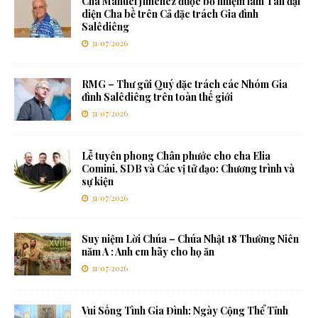
Cha Manuel Jimenez được bổ nhiệm làm Tân đại
diện Cha bề trên Cả đặc trách Gia đình
Salêdiêng
31/07/2026
RMG – Thư gửi Quý đặc trách các Nhóm Gia
đình Salêdiêng trên toàn thế giới
31/07/2026
Lễ tuyên phong Chân phước cho cha Elia
Comini, SDB và Các vị tử đạo: Chương trình và
sự kiện
31/07/2026
Suy niệm Lời Chúa – Chúa Nhật 18 Thường Niên
năm A : Anh em hãy cho họ ăn
31/07/2026
Vui Sống Tình Gia Đình: Ngày Cộng Thể Tỉnh