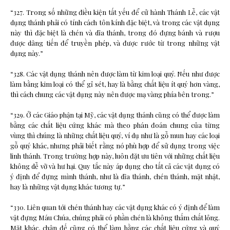
“327. Trong số những điều kiện tất yếu để cử hành Thánh Lễ, các vật
dụng thánh phải có tính cách tôn kính đặc biệt, và trong các vật dụng
này thì đặc biệt là chén và dĩa thánh, trong đó đựng bánh và rượu
được dâng tiến để truyền phép, và được rước từ trong những vật
dụng này.”
“328. Các vật dụng thánh nên được làm từ kim loại quý. Nếu như được
làm bằng kim loại có thể gỉ sét, hay là bằng chất liệu ít quý hơn vàng,
thì cách chung các vật dụng này nên được mạ vàng phía bên trong.”
“329. Ở các Giáo phận tại Mỹ, các vật dụng thánh cũng có thể được làm
bằng các chất liệu cứng khác mà theo phán đoán chung của từng
vùng thì chúng là những chất liệu quý, ví dụ như là gỗ mun hay các loại
gỗ quý khác, nhưng phải biết rằng nó phù hợp để sử dụng trong việc
linh thánh. Trong trường hợp này, luôn đặt ưu tiên với những chất liệu
không dễ vỡ và hư hại. Quy tắc này áp dụng cho tất cả các vật dụng có
ý định để đựng mình thánh, như là dĩa thánh, chén thánh, mặt nhật,
hay là những vật dụng khác tương tự.”
“330. Liên quan tới chén thánh hay các vật dụng khác có ý định để làm
vật đựng Máu Chúa, chúng phải có phần chén là không thấm chất lỏng.
Mặt khác, chân đế cũng có thể làm bằng các chất liệu cứng và quý