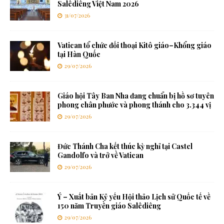
Salêdiêng Việt Nam 2026
31/07/2026
Vatican tổ chức đối thoại Kitô giáo–Khổng giáo
tại Hàn Quốc
29/07/2026
Giáo hội Tây Ban Nha đang chuẩn bị hồ sơ tuyên
phong chân phước và phong thánh cho 3.344 vị
29/07/2026
Đức Thánh Cha kết thúc kỳ nghỉ tại Castel
Gandolfo và trở về Vatican
29/07/2026
Ý – Xuất bản Kỷ yếu Hội thảo Lịch sử Quốc tế về
150 năm Truyền giáo Salêdiêng
29/07/2026