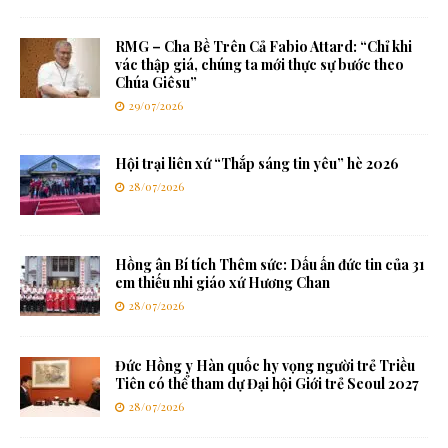
RMG – Cha Bề Trên Cả Fabio Attard: “Chỉ khi
vác thập giá, chúng ta mới thực sự bước theo
Chúa Giêsu”
29/07/2026
Hội trại liên xứ “Thắp sáng tin yêu” hè 2026
28/07/2026
Hồng ân Bí tích Thêm sức: Dấu ấn đức tin của 31
em thiếu nhi giáo xứ Hương Chan
28/07/2026
Đức Hồng y Hàn quốc hy vọng người trẻ Triều
Tiên có thể tham dự Đại hội Giới trẻ Seoul 2027
28/07/2026