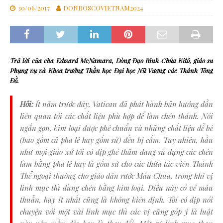
30/06/2017
DONBOSCOVIETNAM2024
Trả lời của cha Edward McNamara, Dòng Đạo Binh Chúa Kitô, giáo sư
Phụng vụ và Khoa trưởng Thần học Đại học Nữ Vương các Thánh Tông
Đồ.
Hỏi:
Ít năm trước đây, Vatican đã phát hành bản hướng dẫn
liên quan tới các chất liệu phù hợp để làm chén thánh. Nói
ngắn gọn, kim loại được phê chuẩn và những chất liệu dễ bể
(bao gồm cả pha lê hay gốm sứ) đều bị cấm. Tuy nhiên, hầu
như mọi giáo xứ tôi có dịp ghé thăm đang sử dụng các chén
làm bằng pha lê hay là gốm sứ cho các thừa tác viên Thánh
Thể ngoại thường cho giáo dân rước Máu Chúa, trong khi vị
linh mục thì dùng chén bằng kim loại. Điều này có vẻ mâu
thuẫn, hay ít nhất cũng là không kiên định. Tôi có dịp nói
chuyện với một vài linh mục thì các vị cũng góp ý là luật