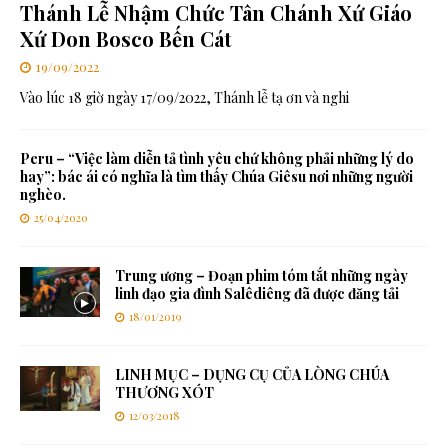
Thánh Lễ Nhậm Chức Tân Chánh Xứ Giáo
Xứ Don Bosco Bến Cát
19/09/2022
Vào lúc 18 giờ ngày 17/09/2022, Thánh lễ tạ ơn và nghi
Peru – “Việc làm diễn tả tình yêu chứ không phải những lý do
hay”: bác ái có nghĩa là tìm thấy Chúa Giêsu nơi những người
nghèo.
25/04/2020
Trung ương – Đoạn phim tóm tắt những ngày
linh đạo gia đình Salêdiêng đã được đăng tải
18/01/2019
LINH MỤC – DỤNG CỤ CỦA LÒNG CHÚA
THƯƠNG XÓT
12/03/2018