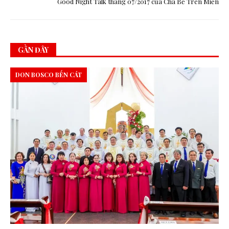
Good Night Talk tháng 07/2017 của Cha Bề Trên Miền
GẦN ĐÂY
DON BOSCO BẾN CÁT