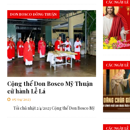
CÁC NGÀY LỄ
DON BOSCO ĐÔNG THUẬN
CÁC NGÀY LỄ
Cộng thể Don Bosco Mỹ Thuận
cử hành Lễ Lá
05/04/2023
Tối chủ nhật 2/4/2023 Cộng thể Don Bosco Mỹ
CÁC NGÀY LỄ