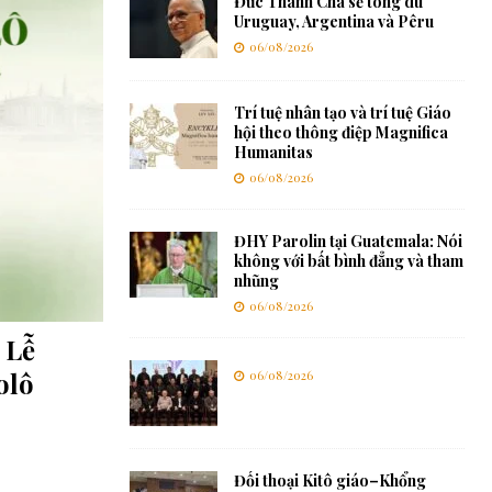
Đức Thánh Cha sẽ tông du
Uruguay, Argentina và Pêru
06/08/2026
Trí tuệ nhân tạo và trí tuệ Giáo
hội theo thông điệp Magnifica
Humanitas
06/08/2026
ĐHY Parolin tại Guatemala: Nói
không với bất bình đẳng và tham
nhũng
06/08/2026
 Lễ
olô
06/08/2026
Đối thoại Kitô giáo–Khổng