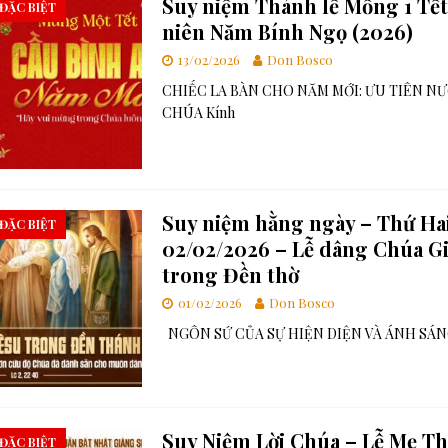
Suy niệm Thánh lễ Mồng 1 Tết
 ĐẶC BIỆT
niên Năm Bính Ngọ (2026)
13/02/2026
Don Bosco
CHIẾC LA BÀN CHO NĂM MỚI: ƯU TIÊN N
CHÚA Kính
Suy niệm hằng ngày – Thứ Hai
 ĐẶC BIỆT
02/02/2026 – Lễ dâng Chúa G
trong Đền thờ
01/02/2026
Don Bosco
NGÔN SỨ CỦA SỰ HIỆN DIỆN VÀ ÁNH SÁNG
Suy Niệm Lời Chúa – Lễ Mẹ T
 ĐẶC BIỆT