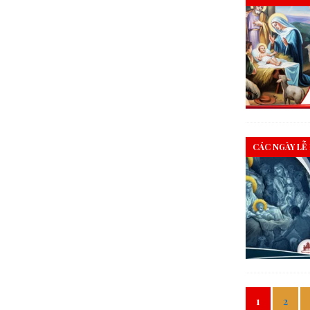
CÁC NGÀY LỄ
1
2