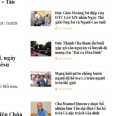
 – Tân
Đức Giáo Hoàng Sứ điệp của
ĐTC Lêô XIV nhân Ngày Thế
giới Ông bà và Người Cao tuổi
ƯỚC THIÊN
31/07/2026
Đức Thánh Cha tham dự buổi
gặp gỡ cầu nguyện và huynh đệ
mang tên “Bài ca Hòa bình”
, ngày
31/07/2026
iêsu
Mạng lưới nữ tu chống buôn
người đã hỗ trợ 1,2 triệu người
trên thế giới
 Mỗi năm,
31/07/2026
Cha Manuel Jimenez được bổ
nhiệm làm Tân đại diện Cha bề
hiên Chúa
trên Cả đặc trách Gia đình