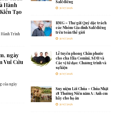
Salêdiêng
Và Hành
31/07/2026
 Kiến Tạo
RMG – Thư gửi Quý đặc trách
các Nhóm Gia đình Salêdiêng
trên toàn thế giới
à Hành Trình
31/07/2026
Lễ tuyên phong Chân phước
m, ngày
cho cha Elia Comini, SDB và
ềm Vui Cứu
Các vị tử đạo: Chương trình và
sự kiện
31/07/2026
g của ngày
Suy niệm Lời Chúa – Chúa Nhật
18 Thường Niên năm A : Anh em
hãy cho họ ăn
31/07/2026