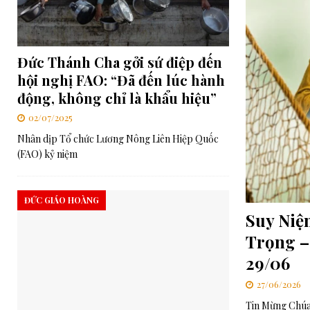
[ 06/08/2026 ]
RMG – Huấn từ Buổi tối của Cha Rafael Bejarano
[ 03/08/2026 ]
Ý cầu nguyện của Đức Thánh Cha trong tháng 8: 
Đức Thánh Cha gởi sứ điệp đến
[ 06/08/2026 ]
Đức Thánh Cha: Truyền thông phải phục vụ công í
hội nghị FAO: “Đã đến lúc hành
động, không chỉ là khẩu hiệu”
02/07/2025
Nhân dịp Tổ chức Lương Nông Liên Hiệp Quốc
(FAO) kỷ niệm
ĐỨC GIÁO HOÀNG
Suy Niệ
Trọng –
29/06
27/06/2026
Tin Mừng Chúa 