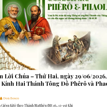
: Hoán cải mục vụ để cập nhật Hệ thống Dự phòng
MỤC VỤ GIỚI TRẺ
Loan báo Tin Mừng tại các thành phố
GIÁO HỘI
ch của gia đình nhân loại
ĐỨC GIÁO HOÀNG
m Lời Chúa – Thứ Hai, ngày 29/06/2026,
 Kính Hai Thánh Tông Đồ Phêrô và Pha
Don Bosco
Giêsu Kitô theo Thánh Matthêu (Mt 16, 13-19) Khi