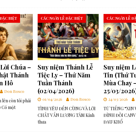
 ĐẶC BIỆT
CÁC NGÀY LỄ ĐẶC BIỆT
CÁC NGÀY LỄ Đ
Lời Chúa –
Suy niệm Thánh Lễ
Suy niệm L
Nhật Thánh
Tiệc Ly – Thứ Năm
Tin (Thứ T
ền Hô
Tuần Thánh
Mùa Chay 
(02/04/2026)
25/03/2026
Don Bosco
01/04/2026
Don Bosco
24/03/2026
 lên còn tôi phải
7) Có một
TÌNH YÊU ĐẾN CÙNG VÀ LỜI
TỪ TIẾNG “XIN
CHẤT VẤN LƯƠNG TÂM Kính
ĐỈNH ĐỒI CANV
thưa
ĐAU KHỔ