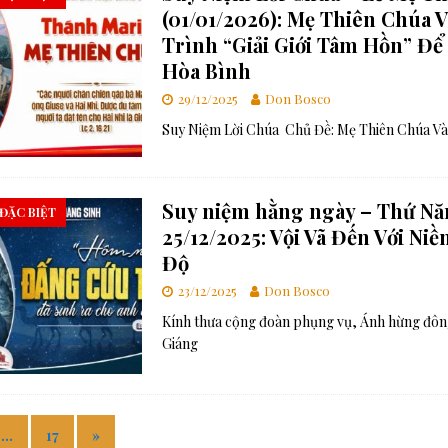
(01/01/2026): Mẹ Thiên Chúa 
Trình “Giải Giới Tâm Hồn” Để
Hòa Bình
29/12/2025
Don Bosco
Suy Niệm Lời Chúa Chủ Đề: Mẹ Thiên Chúa V
Suy niệm hằng ngày – Thứ Nă
 ĐẶC BIỆT
25/12/2025: Vội Vã Đến Với Ni
Độ
23/12/2025
Don Bosco
Kính thưa cộng đoàn phụng vụ, Ánh hừng đôn
Giáng
…
17
»