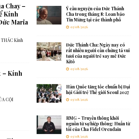
a Chay –
Ý cầu nguyện của Đức Thánh
ể Kính
Cha trong tháng 8: Loan báo
Tin Mừng tại các thành phố
Đức Maria
03/08/2026
 THÁC Kính
Đức Thánh Cha: Ngày nay có
rất nhiều người cần chứng tá vui
tươi của người trẻ say mê Đức
Kitô
03/08/2026
t – Kính
Hàn Quốc tăng tốc chuẩn bị Đại
hội Giới trẻ Thế giới Seoul 2027
ỦA CỘI
03/08/2026
RMG – Truyền thông khởi
nguồn từ sự hiệp thông: Huấn từ
tối của Cha Fidel Orendain
03/08/2026