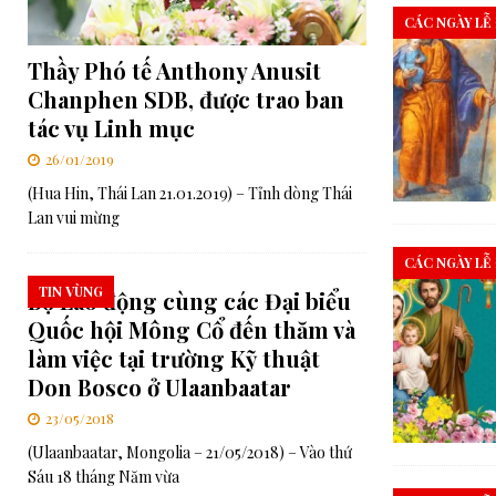
CÁC NGÀY LỄ
Thầy Phó tế Anthony Anusit
Chanphen SDB, được trao ban
tác vụ Linh mục
26/01/2019
(Hua Hin, Thái Lan 21.01.2019) – Tỉnh dòng Thái
Lan vui mừng
CÁC NGÀY LỄ
TIN VÙNG
Bộ Lao động cùng các Đại biểu
Quốc hội Mông Cổ đến thăm và
làm việc tại trường Kỹ thuật
Don Bosco ở Ulaanbaatar
23/05/2018
(Ulaanbaatar, Mongolia – 21/05/2018) – Vào thứ
Sáu 18 tháng Năm vừa