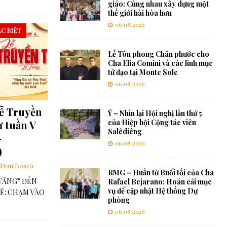
giáo: Cùng nhau xây dựng một
thế giới hài hòa hơn
06/08/2026
ẶC BIỆT
Lễ Tôn phong Chân phước cho
Cha Elia Comini và các linh mục
tử đạo tại Monte Sole
06/08/2026
ễ Truyền
Ý – Nhìn lại Hội nghị lần thứ 5
của Hiệp hội Cộng tác viên
ư tuần V
Salêdiêng
–
06/08/2026
)
Don Bosco
RMG – Huấn từ Buổi tối của Cha
 VÂNG” ĐẾN
Rafael Bejarano: Hoán cải mục
vụ để cập nhật Hệ thống Dự
Ê: CHẠM VÀO
phòng
06/08/2026