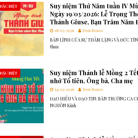
Suy niệm Thứ Năm tuần IV Mù
 ĐẶC BIỆT
Ngày 19/03/2026: Lễ Trọng Th
Thánh Giuse, Bạn Trăm Năm 
18/03/2026
Don Bosco
BẢN LĨNH CỦA SỰ THẦM LẶNG VÀ ĐỨC TÍN
thưa
Suy niệm Thánh lễ Mồng 2 Tế
 ĐẶC BIỆT
nhớ Tổ tiên, Ông bà, Cha mẹ
14/02/2026
Don Bosco
ĐẠO HIẾU VÀ ĐẠO TIN: BẢN TRƯỜNG CA C
NGUỒN Kính