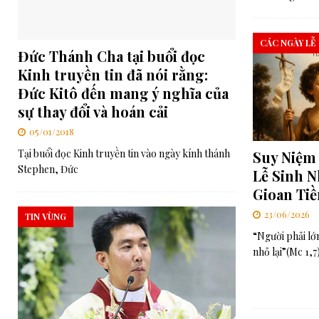
CÁC NGÀY LỄ
Đức Thánh Cha tại buổi đọc
Kinh truyền tin đã nói rằng:
Đức Kitô đến mang ý nghĩa của
sự thay đổi và hoán cải
05/01/2018
Tại buổi đọc Kinh truyền tin vào ngày kính thánh
Suy Niệm 
Stephen, Đức
Lễ Sinh 
Gioan Ti
23/06/2026
TIN VÙNG
“Người phải lớn
nhỏ lại”(Mc 1,