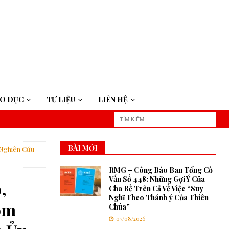
ÁO DỤC
TƯ LIỆU
LIÊN HỆ
BÀI MỚI
 Nghiên Cứu
RMG – Công Báo Ban Tổng Cố
Vấn Số 448: Những Gợi Ý Của
,
Cha Bề Trên Cả Về Việc “Suy
Nghĩ Theo Thánh ý Của Thiên
óm
Chúa”
07/08/2026