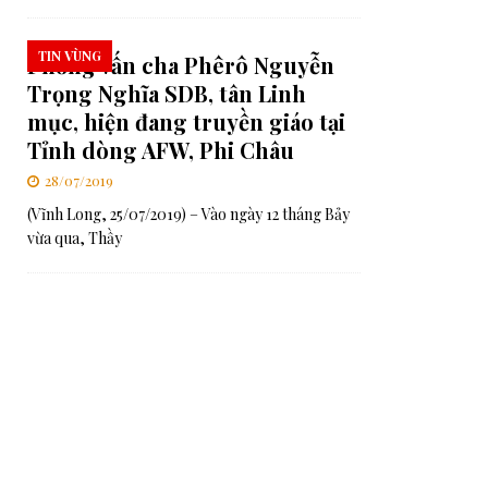
TIN VÙNG
Phỏng vấn cha Phêrô Nguyễn
Trọng Nghĩa SDB, tân Linh
mục, hiện đang truyền giáo tại
Tỉnh dòng AFW, Phi Châu
28/07/2019
(Vĩnh Long, 25/07/2019) – Vào ngày 12 tháng Bảy
vừa qua, Thầy