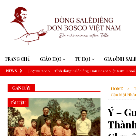
TRANG CHỦ
GIÁO HỘI
TU HỘI
GIA ĐÌNH SAL
NEWS
[ 07/08/2026 ]
Tỉnh dòng Salêdiêng Don Bosco Việt Nam: Khoá 
[ 07/08/2026 ]
Suy niệm Lời Chúa – Chúa Nhật 19 Thường niên 
GẦN ĐÂY
HOME
T
[ 06/08/2026 ]
Đức Thánh Cha: Truyền thông phải phục vụ công í
Của Một Nhóm
[ 06/08/2026 ]
Đức Thánh Cha sẽ tông du Uruguay, Argentina v
TÀI LIỆU
Ý – G
[ 06/08/2026 ]
Trí tuệ nhân tạo và trí tuệ Giáo hội theo thông đ
Thành
[ 06/08/2026 ]
ĐHY Parolin tại Guatemala: Nói không với bất b
[ 06/08/2026 ]
GIÁO HỘI