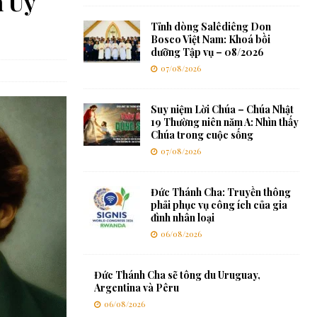
m Ủy
Tỉnh dòng Salêdiêng Don
Bosco Việt Nam: Khoá bồi
dưỡng Tập vụ – 08/2026
07/08/2026
Suy niệm Lời Chúa – Chúa Nhật
19 Thường niên năm A: Nhìn thấy
Chúa trong cuộc sống
07/08/2026
Đức Thánh Cha: Truyền thông
phải phục vụ công ích của gia
đình nhân loại
06/08/2026
Đức Thánh Cha sẽ tông du Uruguay,
Argentina và Pêru
06/08/2026