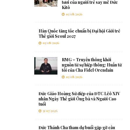
tươi của người trẻ say mê Đức
Kitô
03/08/2026
Hàn Quốc tăng tốc chuẩn bị Đại hội Giới trẻ
Thế giới Seoul 2027
03/08/2026
RMG – Truyền thông khởi
nguồn từ sự hiệp thông: Huấn từ
tối của Cha Fidel Orendain
03/08/2026
Đức Giáo Hoàng Sứ điệp của ĐTC Lêô XIV
nhân Ngày Thế giới Ông bà và Người Cao
tuổi
31/07/2026
Đức Thánh Cha tham dự buổi gặp gỡ cầu