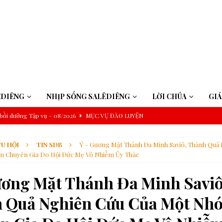
ÊDIÊNG
NHỊP SỐNG SALÊDIÊNG
LỜI CHÚA
GI
bồi dưỡng Tập vụ – 08/2026
MỤC VỤ ĐÀO LUYỆN
năm A: Nhìn thấy Chúa trong cuộc sống
CHÚA NHẬT
U HỘI
TIN SDB
Ý – Gương Mặt Thánh Đa Minh Saviô, Thành Quả
ch của gia đình nhân loại
ĐỨC GIÁO HOÀNG
 Chuyên Gia Do Hội Đức Mẹ Vô Nhiễm Ủy Thác
à Pêru
ĐỨC GIÁO HOÀNG
ương Mặt Thánh Đa Minh Saviô
iệp Magnifica Humanitas
GIÁO HỘI
 Quả Nghiên Cứu Của Một Nh
ình đẳng và tham nhũng
GIÁO HỘI