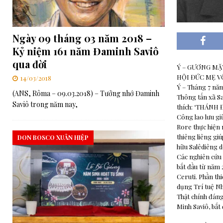
Ngày 09 tháng 03 năm 2018 –
Kỷ niệm 161 năm Đaminh Saviô
qua đời
Ý – GƯƠNG MẶ
HỘI ĐỨC MẸ V
14/03/2018
Ý – Tháng 7 năm
(ANS, Rôma – 09.03.2018) – Tưởng nhớ Đaminh
Thông tấn xã S
Saviô trong năm nay,
thích: ‘THÁNH
Công lao lưu gi
Rore thực hiện 
thiêng liêng giú
DON BOSCO XUÂN HIỆP
hữu Salêdiêng d
Các nghiên cứu 
bắt đầu từ năm 
Ceruti. Phần th
dụng Trí tuệ Nh
Thật chính đáng
Minh Saviô, bắt