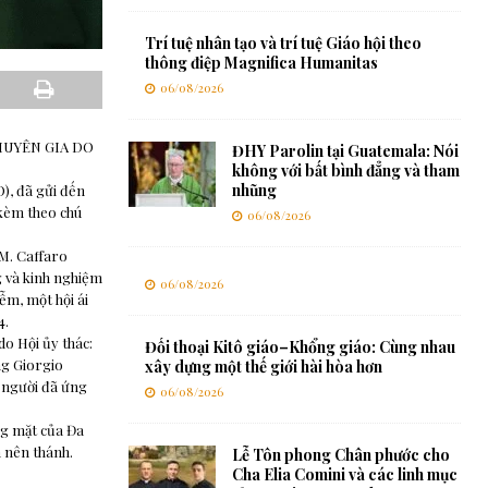
Trí tuệ nhân tạo và trí tuệ Giáo hội theo
thông điệp Magnifica Humanitas
06/08/2026
HUYÊN GIA DO
ĐHY Parolin tại Guatemala: Nói
không với bất bình đẳng và tham
nhũng
), đã gửi đến
kèm theo chú
06/08/2026
 M. Caffaro
g và kinh nghiệm
06/08/2026
iễm, một hội ái
4.
o Hội ủy thác:
Đối thoại Kitô giáo–Khổng giáo: Cùng nhau
ng Giorgio
xây dựng một thế giới hài hòa hơn
, người đã ứng
06/08/2026
ng mặt của Đa
h nên thánh.
Lễ Tôn phong Chân phước cho
Cha Elia Comini và các linh mục