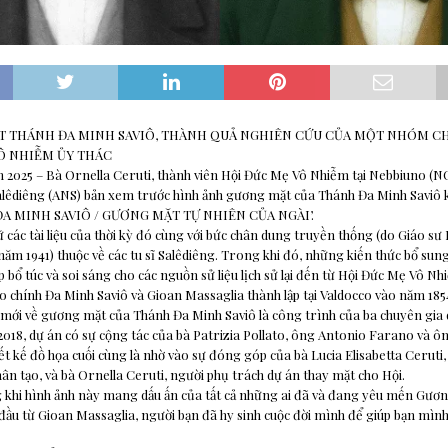
T THÁNH ĐA MINH SAVIÔ, THÀNH QUẢ NGHIÊN CỨU CỦA MỘT NHÓM C
Ô NHIỄM ỦY THÁC
 2025 – Bà Ornella Ceruti, thành viên Hội Đức Mẹ Vô Nhiễm tại Nebbiuno (NO
alêdiêng (ANS) bản xem trước hình ảnh gương mặt của Thánh Đa Minh Saviô 
 ĐA MINH SAVIÔ / GƯƠNG MẶT TỰ NHIÊN CỦA NGÀI’.
ữ các tài liệu của thời kỳ đó cùng với bức chân dung truyền thống (do Giáo sư
năm 1941) thuộc về các tu sĩ Salêdiêng. Trong khi đó, những kiến thức bổ sun
p bổ túc và soi sáng cho các nguồn sử liệu lịch sử lại đến từ Hội Đức Mẹ Vô Nh
o chính Đa Minh Saviô và Gioan Massaglia thành lập tại Valdocco vào năm 185
mới về gương mặt của Thánh Đa Minh Saviô là công trình của ba chuyên gia d
2018, dự án có sự cộng tác của bà Patrizia Pollato, ông Antonio Farano và ô
iết kế đồ họa cuối cùng là nhờ vào sự đóng góp của bà Lucia Elisabetta Ceruti
ân tạo, và bà Ornella Ceruti, người phụ trách dự án thay mặt cho Hội.
 khi hình ảnh này mang dấu ấn của tất cả những ai đã và đang yêu mến Gươ
 đầu từ Gioan Massaglia, người bạn đã hy sinh cuộc đời mình để giúp bạn mìn