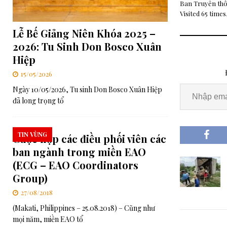
Ban Truyền th
Visited 65 times,
Lễ Bế Giảng Niên Khóa 2025 –
2026: Tu Sinh Don Bosco Xuân
Hiệp
15/05/2026
Ngày 10/05/2026, Tu sinh Don Bosco Xuân Hiệp
đã long trọng tổ
TIN VÙNG
Cuộc họp các điều phối viên các
ban ngành trong miền EAO
(ECG – EAO Coordinators
Group)
27/08/2018
(Makati, Philippines – 25.08.2018) – Cũng như
mọi năm, miền EAO tổ