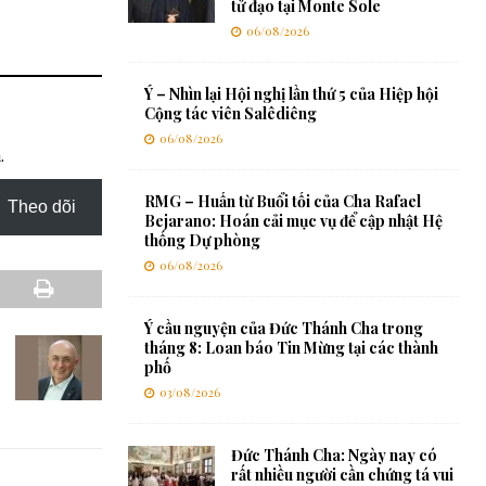
tử đạo tại Monte Sole
06/08/2026
Ý – Nhìn lại Hội nghị lần thứ 5 của Hiệp hội
Cộng tác viên Salêdiêng
06/08/2026
.
RMG – Huấn từ Buổi tối của Cha Rafael
Theo dõi
Bejarano: Hoán cải mục vụ để cập nhật Hệ
thống Dự phòng
06/08/2026
Ý cầu nguyện của Đức Thánh Cha trong
tháng 8: Loan báo Tin Mừng tại các thành
phố
03/08/2026
Đức Thánh Cha: Ngày nay có
rất nhiều người cần chứng tá vui