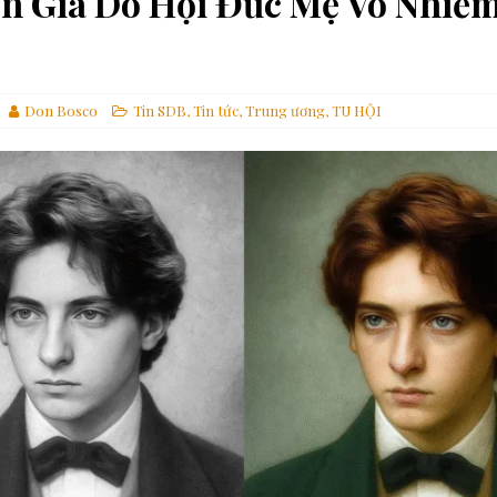
n Gia Do Hội Đức Mẹ Vô Nhiễ
ựng một thế giới hài hòa hơn
GIÁO HỘI
các linh mục tử đạo tại Monte Sole
TIN SDB
 Gợi Ý Của Cha Bề Trên Cả Về Việc “Suy Nghĩ Theo Thánh ý Của Thiên
Don Bosco
Tin SDB
,
Tin tức
,
Trung ương
,
TU HỘI