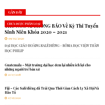
GẦN ĐÂY
CHƯA ĐƯỢC PHÂN LOẠI
THƯ NGỎ và THÔNG BÁO Về Kỳ Thi Tuyển
Sinh Niên Khóa 2020 – 2021
09/02/2020
ĐẠI HỌC GIÁO HOÀNG SALÊDIÊNG – RÔMA HỌC VIỆN THẦN
HỌC PHILIP
Guatemala – Một trường đại học đem lại nhiều ích lợi cho
những người trẻ bản xứ
20/07/2018
Fiji – Các Salêdiêng đã Trải Qua Thời Gian Cách Ly Xã Hội Và
Bão Tố
07/05/2020