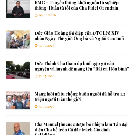
RMG – Truyền thông khởi nguồn từ sự hiệp
thông: Huấn từ tối của Cha Fidel Orendain
03/08/2026
Đức Giáo Hoàng Sứ điệp của ĐTC Lêô XIV
nhân Ngày Thế giới Ông bà và Người Cao tuổi
31/07/2026
Đức Thánh Cha tham dự buổi gặp gỡ cầu
nguyện và huynh đệ mang tên “Bài ca Hòa bình”
31/07/2026
Mạng lưới nữ tu chống buôn người đã hỗ trợ 1,2
triệu người trên thế giới
31/07/2026
Cha Manuel Jimenez được bổ nhiệm làm Tân đại
diện Cha bề trên Cả đặc trách Gia đình