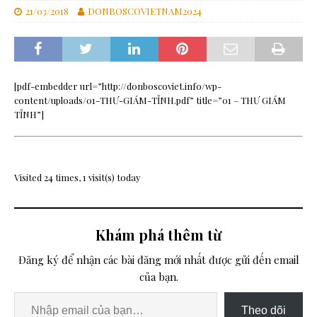
21/03/2018
DONBOSCOVIETNAM2024
[pdf-embedder url=”http://donboscoviet.info/wp-
content/uploads/01-THƯ-GIÁM-TỈNH.pdf” title=”01 – THƯ GIÁM
TỈNH”]
Visited 24 times, 1 visit(s) today
Khám phá thêm từ
Đăng ký để nhận các bài đăng mới nhất được gửi đến email
của bạn.
Theo dõi