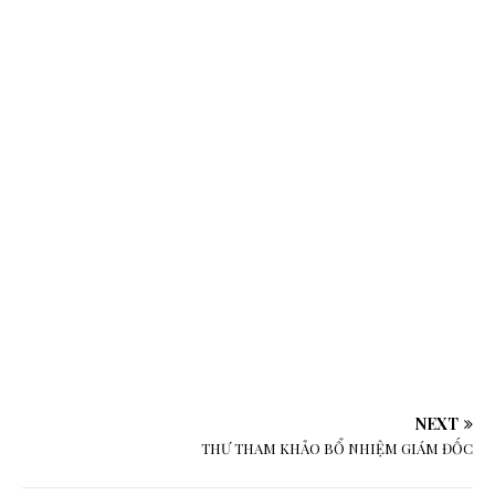
:
i
NEXT
THƯ THAM KHẢO BỔ NHIỆM GIÁM ĐỐC