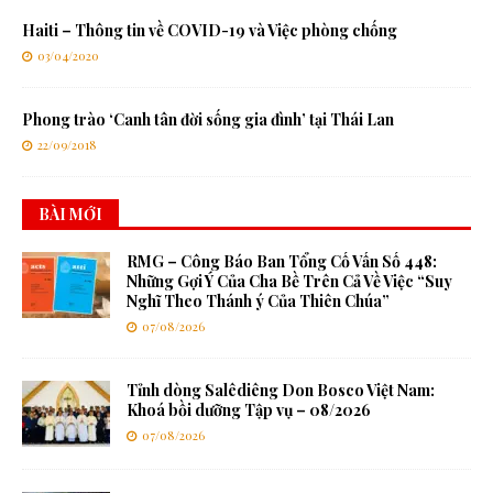
Haiti – Thông tin về COVID-19 và Việc phòng chống
03/04/2020
Phong trào ‘Canh tân đời sống gia đình’ tại Thái Lan
22/09/2018
BÀI MỚI
RMG – Công Báo Ban Tổng Cố Vấn Số 448:
Những Gợi Ý Của Cha Bề Trên Cả Về Việc “Suy
Nghĩ Theo Thánh ý Của Thiên Chúa”
07/08/2026
Tỉnh dòng Salêdiêng Don Bosco Việt Nam:
Khoá bồi dưỡng Tập vụ – 08/2026
07/08/2026