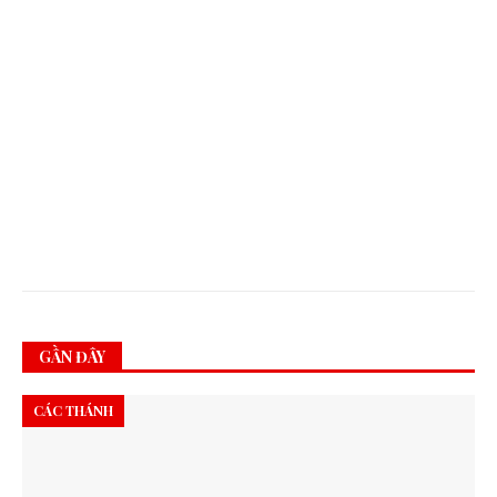
Ô
I
1
8
/
1
0
/
2
0
2
3
GẦN ĐÂY
CÁC THÁNH