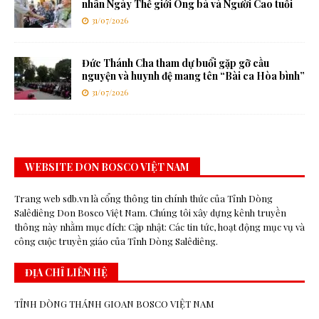
nhân Ngày Thế giới Ông bà và Người Cao tuổi
31/07/2026
Đức Thánh Cha tham dự buổi gặp gỡ cầu
nguyện và huynh đệ mang tên “Bài ca Hòa bình”
31/07/2026
WEBSITE DON BOSCO VIỆT NAM
Trang web sdb.vn là cổng thông tin chính thức của Tỉnh Dòng
Salêdiêng Don Bosco Việt Nam. Chúng tôi xây dựng kênh truyền
thông này nhằm mục đích: Cập nhật: Các tin tức, hoạt động mục vụ và
công cuộc truyền giáo của Tỉnh Dòng Salêdiêng.
ĐỊA CHỈ LIÊN HỆ
TỈNH DÒNG THÁNH GIOAN BOSCO VIỆT NAM