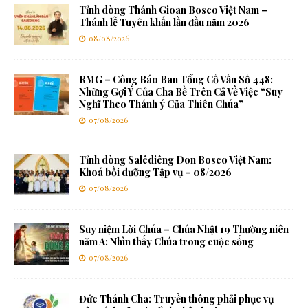
Tỉnh dòng Thánh Gioan Bosco Việt Nam –
Thánh lễ Tuyên khấn lần đầu năm 2026
08/08/2026
RMG – Công Báo Ban Tổng Cố Vấn Số 448:
Những Gợi Ý Của Cha Bề Trên Cả Về Việc “Suy
Nghĩ Theo Thánh ý Của Thiên Chúa”
07/08/2026
Tỉnh dòng Salêdiêng Don Bosco Việt Nam:
Khoá bồi dưỡng Tập vụ – 08/2026
07/08/2026
Suy niệm Lời Chúa – Chúa Nhật 19 Thường niên
năm A: Nhìn thấy Chúa trong cuộc sống
07/08/2026
Đức Thánh Cha: Truyền thông phải phục vụ