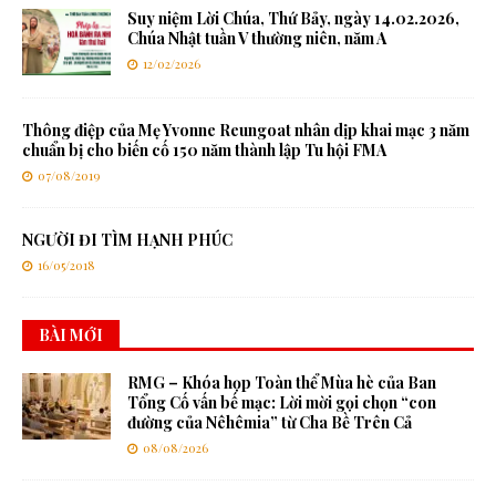
Suy niệm Lời Chúa, Thứ Bảy, ngày 14.02.2026,
Chúa Nhật tuần V thường niên, năm A
12/02/2026
Thông điệp của Mẹ Yvonne Reungoat nhân dịp khai mạc 3 năm
chuẩn bị cho biến cố 150 năm thành lập Tu hội FMA
07/08/2019
NGƯỜI ĐI TÌM HẠNH PHÚC
16/05/2018
BÀI MỚI
RMG – Khóa họp Toàn thể Mùa hè của Ban
Tổng Cố vấn bế mạc: Lời mời gọi chọn “con
đường của Nêhêmia” từ Cha Bề Trên Cả
08/08/2026