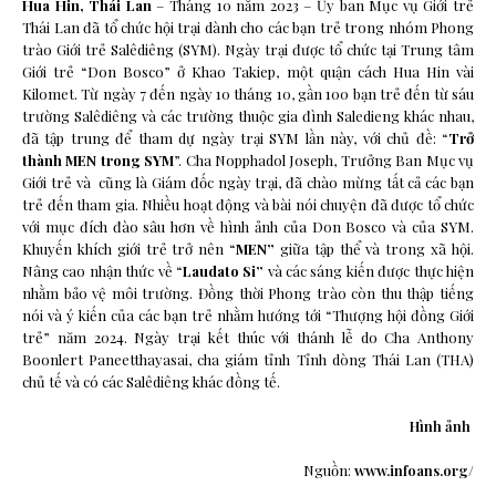
Hua Hin, Thái Lan
– Tháng 10 năm 2023 – Ủy ban Mục vụ Giới trẻ
Thái Lan đã tổ chức hội trại dành cho các bạn trẻ trong nhóm Phong
trào Giới trẻ Salêdiêng (SYM). Ngày trại được tổ chức tại Trung tâm
Giới trẻ “Don Bosco” ở Khao Takiep, một quận cách Hua Hin vài
Kilomet. Từ ngày 7 đến ngày 10 tháng 10, gần 100 bạn trẻ đến từ sáu
trường Salêdiêng và các trường thuộc gia đình Saledieng khác nhau,
đã tập trung để tham dự ngày trại SYM lần này, với chủ đề: “
Trở
thành MEN trong SYM
”. Cha Nopphadol Joseph, Trưởng Ban Mục vụ
Giới trẻ và cũng là Giám đốc ngày trại, đã chào mừng tất cả các bạn
trẻ đến tham gia. Nhiều hoạt động và bài nói chuyện đã được tổ chức
với mục đích đào sâu hơn về hình ảnh của Don Bosco và của SYM.
Khuyến khích giới trẻ trở nên “
MEN”
giữa tập thể và trong xã hội.
Nâng cao nhận thức về “
Laudato Si”
và các sáng kiến ​​được thực hiện
nhằm bảo vệ môi trường. Đồng thời Phong trào còn thu thập tiếng
nói và ý kiến ​​của các bạn trẻ nhằm hướng tới “Thượng hội đồng Giới
trẻ” năm 2024. Ngày trại kết thúc với thánh lễ do Cha Anthony
Boonlert Paneetthayasai, cha giám tỉnh Tỉnh dòng Thái Lan (THA)
chủ tế và có các Salêdiêng khác đồng tế.
Hình ảnh
Nguồn:
www.infoans.org/