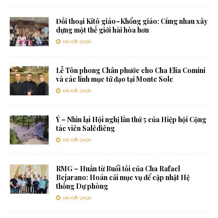
Đối thoại Kitô giáo–Khổng giáo: Cùng nhau xây
dựng một thế giới hài hòa hơn
06/08/2026
Lễ Tôn phong Chân phước cho Cha Elia Comini
và các linh mục tử đạo tại Monte Sole
06/08/2026
Ý – Nhìn lại Hội nghị lần thứ 5 của Hiệp hội Cộng
tác viên Salêdiêng
06/08/2026
RMG – Huấn từ Buổi tối của Cha Rafael
Bejarano: Hoán cải mục vụ để cập nhật Hệ
thống Dự phòng
06/08/2026