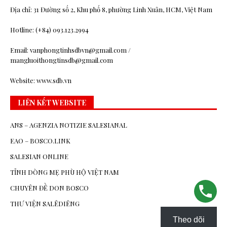
Địa chỉ: 31 Đường số 2, Khu phố 8, phường Linh Xuân, HCM, Việt Nam
Hotline: (+84) 093.123.2994
Email: vanphongtinhsdbvn@gmail.com /
mangluoithongtinsdb@gmail.com
Website: www.sdb.vn
LIÊN KẾT WEBSITE
ANS – AGENZIA NOTIZIE SALESIANAL
EAO – BOSCO.LINK
SALESIAN ONLINE
TỈNH DÒNG MẸ PHÙ HỘ VIỆT NAM
CHUYÊN ĐỀ DON BOSCO
THƯ VIỆN SALÊDIÊNG
Theo dõi