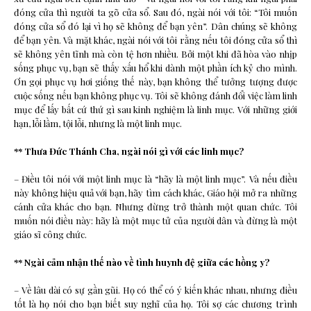
đóng cửa thì người ta gõ cửa sổ. Sau đó, ngài nói với tôi: “Tôi muốn
đóng cửa sổ đó lại vì họ sẽ không để bạn yên”. Dân chúng sẽ không
để bạn yên. Và mặt khác, ngài nói với tôi rằng nếu tôi đóng cửa sổ thì
sẽ không yên tĩnh mà còn tệ hơn nhiều. Bởi một khi đã hòa vào nhịp
sống phục vụ, bạn sẽ thấy xấu hổ khi dành một phần ích kỷ cho mình.
Ơn gọi phục vụ hơi giống thế này, bạn không thể tưởng tượng được
cuộc sống nếu bạn không phục vụ. Tôi sẽ không đánh đổi việc làm linh
mục để lấy bất cứ thứ gì sau kinh nghiệm là linh mục. Với những giới
hạn, lỗi lầm, tội lỗi, nhưng là một linh mục.
** Thưa Đức Thánh Cha, ngài nói gì với các linh mục?
– Điều tôi nói với một linh mục là “hãy là một linh mục”. Và nếu điều
này không hiệu quả với bạn, hãy tìm cách khác, Giáo hội mở ra những
cánh cửa khác cho bạn. Nhưng đừng trở thành một quan chức. Tôi
muốn nói điều này: hãy là một mục tử của người dân và đừng là một
giáo sĩ công chức.
** Ngài cảm nhận thế nào về tình huynh đệ giữa các hồng y?
– Về lâu dài có sự gần gũi. Họ có thể có ý kiến ​​khác nhau, nhưng điều
tốt là họ nói cho bạn biết suy nghĩ của họ. Tôi sợ các chương trình