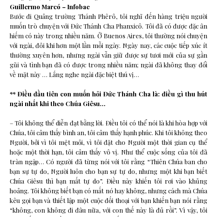
Guillermo Marcó – Infobae
Bước đi Quảng trường Thánh Phêrô, tôi nghĩ đến hàng triệu người
muốn trò chuyện với Đức Thánh Cha Phanxicô. Tôi đã có được đặc ân
hiếm có này trong nhiều năm. Ở Buenos Aires, tôi thường nói chuyện
với ngài, đôi khi hơn một lần mỗi ngày. Ngày nay, các cuộc tiếp xúc ít
thường xuyên hơn, nhưng ngài vẫn giữ được sự tươi mới của sự gần
gũi và tình bạn đã có được trong nhiều năm; ngài đã không thay đổi
về mặt này … Lắng nghe ngài đặc biệt thú vị…
** Điều đầu tiên con muốn hỏi Đức Thánh Cha là: điều gì thu hút
ngài nhất khi theo Chúa Giêsu…
– Tôi không thể diễn đạt bằng lời. Điều tôi có thể nói là khi hòa hợp với
Chúa, tôi cảm thấy bình an, tôi cảm thấy hạnh phúc. Khi tôi không theo
Người, bởi vì tôi mệt mỏi, vì tôi đặt cho Người một thời gian cụ thể
hoặc một thời hạn, tôi cảm thấy vô vị. Như thể cuộc sống của tôi đã
tràn ngập… Có người đã từng nói với tôi rằng “Thiên Chúa ban cho
bạn sự tự do, Người luôn cho bạn sự tự do, nhưng một khi bạn biết
Chúa Giêsu thì bạn mất tự do”. Điều này khiến tôi rơi vào khủng
hoảng. Tôi không biết bạn có mất nó hay không, nhưng cách mà Chúa
kêu gọi bạn và thiết lập một cuộc đối thoại với bạn khiến bạn nói rằng
“không, con không đi đâu nữa, với con thế này là đủ rồi”. Vì vậy, tôi