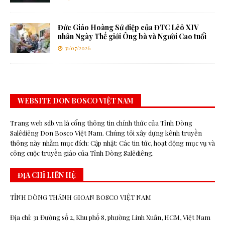
Đức Giáo Hoàng Sứ điệp của ĐTC Lêô XIV
nhân Ngày Thế giới Ông bà và Người Cao tuổi
31/07/2026
WEBSITE DON BOSCO VIỆT NAM
Trang web sdb.vn là cổng thông tin chính thức của Tỉnh Dòng
Salêdiêng Don Bosco Việt Nam. Chúng tôi xây dựng kênh truyền
thông này nhằm mục đích: Cập nhật: Các tin tức, hoạt động mục vụ và
công cuộc truyền giáo của Tỉnh Dòng Salêdiêng.
ĐỊA CHỈ LIÊN HỆ
TỈNH DÒNG THÁNH GIOAN BOSCO VIỆT NAM
Địa chỉ: 31 Đường số 2, Khu phố 8, phường Linh Xuân, HCM, Việt Nam