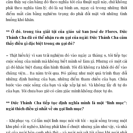
cảm thấy sự cân bằng đó theo nghĩa tốt của thuật ngữ này, chứ không
phải theo nghĩa tâm lý; đó là sự bình an, ngay cả trong những thời
điểm mất cân bằng nghiêm trọng do phải đối mặt với những tình
huống khó khăn.
** Ở đó, trong tòa giải tội của giáo xứ San José de Flores, Đức
Thánh Cha đã có thể nhận ra ơn gọi của ngài: Đức Thánh Cha cảm
thấy điều gì đặc biệt trong ơn gọi đó?
–
Thật hiếu kỳ vì sau trải nghiệm đó vào ngày 21 tháng 9, tôi tiếp tục
cuộc sống của mình mà không biết mình sẽ làm gì. Nhưng có một cái
gì đó khác biệt đang dần hình thành. Tôi đã không ra khỏi đó để vào
chủng viện… Ba năm trôi qua. Nó giống như một quá trình thay đổi
những định hướng của bạn, những điểm tham chiếu của bạn. Chúa
bước vào cuộc sống của bạn và sắp xếp lại nó. Và không lấy đi tự do
của bạn. Tôi chưa bao giờ có cảm giác mình không được tự do.
** Đức Thánh Cha tiếp tục định nghĩa mình là một “linh mục”:
ngài thích điều gì nhất về ơn gọi linh mục?
– Khi phục vụ. Có lần một linh mục nói với tôi – ngài sống trong một
khu phố rất nghèo, không phải khu ổ chuột nhưng gần như vậy, và nhà
xứ của ngài bên cạnh nhà thờ – và ngài nói với tôi rằng khi ngài phải