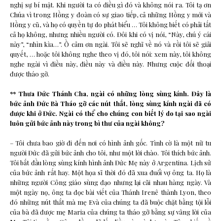
nghị sự bí mật. Khi người ta có điều gì đó và không nói ra. Tôi tạ ơn
Chúa vì trong Hồng y đoàn có sự giao tiếp, cả những Hồng y mới và
Hồng y cũ, và họ có quyền tự do phát biểu … Tôi không biết có phải tất
cả họ không, nhưng nhiều người có. Đôi khi có vị nói, “Này, chú ý cái
này”, “nhìn kìa…”. Ồ cảm ơn ngài. Tôi sẽ nghĩ về nó và rồi tôi sẽ giải
quyết, … hoặc tôi không nghe theo vị đó, tôi nói: xem này, tôi không
nghe ngài vì điều này, điều này và điều này. Nhưng cuộc đối thoại
được tháo gỡ.
** Thưa Đức Thánh Cha, ngài có những lòng sùng kính. Đây là
bức ảnh Đức Bà Tháo gỡ các nút thắt, lòng sùng kính ngài đã có
được khi ở Đức. Ngài có thể cho chúng con biết lý do tại sao ngài
luôn gửi bức ảnh này trong bì thư của ngài không?
– Tôi chưa bao giờ đi đến nơi có hình ảnh gốc. Tình cờ là một nữ tu
người Đức đã gửi bức ảnh cho tôi, như một lời chào. Tôi thích bức ảnh.
Tôi bắt đầu lòng sùng kính hình ảnh Đức Mẹ này ở Argentina. Lịch sử
của bức ảnh rất hay. Một họa sĩ thời đó đã xua đuổi vợ ông ta. Họ là
những người Công giáo sùng đạo nhưng lại cãi nhau hàng ngày. Và
một ngày nọ, ông ta đọc bài viết của Thánh Irenê thành Lyon, theo
đó những nút thắt mà mẹ Evà của chúng ta đã buộc chặt bằng tội lỗi
của bà đã được mẹ Maria của chúng ta tháo gỡ bằng sự vâng lời của