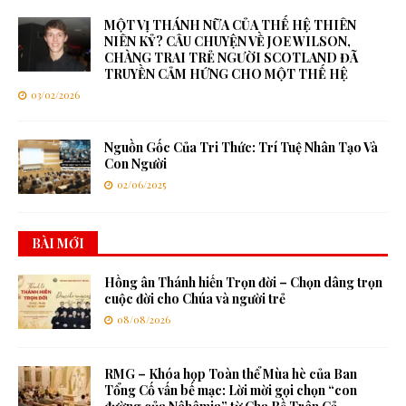
MỘT VỊ THÁNH NỮA CỦA THẾ HỆ THIÊN
NIÊN KỶ? CÂU CHUYỆN VỀ JOE WILSON,
CHÀNG TRAI TRẺ NGƯỜI SCOTLAND ĐÃ
TRUYỀN CẢM HỨNG CHO MỘT THẾ HỆ
03/02/2026
Nguồn Gốc Của Tri Thức: Trí Tuệ Nhân Tạo Và
Con Người
02/06/2025
BÀI MỚI
Hồng ân Thánh hiến Trọn đời – Chọn dâng trọn
cuộc đời cho Chúa và người trẻ
08/08/2026
RMG – Khóa họp Toàn thể Mùa hè của Ban
Tổng Cố vấn bế mạc: Lời mời gọi chọn “con