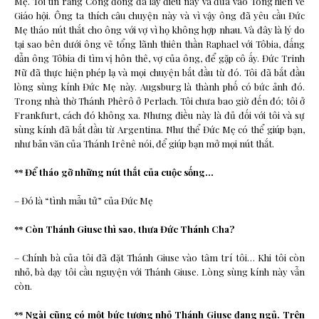
Mẹ. Tôi tin rằng Công đồng đã lấy điều này và đưa vào Tông hiến về
Giáo hội. Ông ta thích câu chuyện này và vì vậy ông đã yêu cầu Đức
Mẹ tháo nút thắt cho ông với vợ vì họ không hợp nhau. Và đây là lý do
tại sao bên dưới ông vẽ tổng lãnh thiên thần Raphael với Tôbia, đấng
dẫn ông Tôbia đi tìm vị hôn thê, vợ của ông, để gặp cô ấy. Đức Trinh
Nữ đã thực hiện phép lạ và mọi chuyện bắt đầu từ đó. Tôi đã bắt đầu
lòng sùng kính Đức Mẹ này. Augsburg là thành phố có bức ảnh đó.
Trong nhà thờ Thánh Phêrô ở Perlach. Tôi chưa bao giờ đến đó; tôi ở
Frankfurt, cách đó không xa. Nhưng điều này là đủ đối với tôi và sự
sùng kính đã bắt đầu từ Argentina. Như thể Đức Mẹ có thể giúp bạn,
như bản văn của Thánh Irênê nói, để giúp bạn mở mọi nút thắt.
** Để tháo gỡ những nút thắt của cuộc sống…
– Đó là “tình mẫu tử” của Đức Mẹ
** Còn Thánh Giuse thì sao, thưa Đức Thánh Cha?
– Chính bà của tôi đã đặt Thánh Giuse vào tâm trí tôi… Khi tôi còn
nhỏ, bà dạy tôi cầu nguyện với Thánh Giuse. Lòng sùng kính này vẫn
còn.
** Ngài cũng có một bức tượng nhỏ Thánh Giuse đang ngủ. Trên