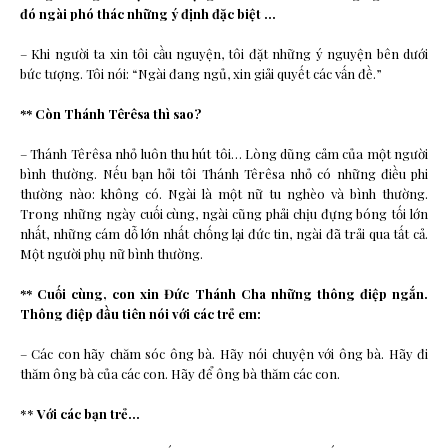
đó ngài phó thác những ý định đặc biệt …
– Khi người ta xin tôi cầu nguyện, tôi đặt những ý nguyện bên dưới
bức tượng. Tôi nói: “Ngài đang ngủ, xin giải quyết các vấn đề.”
** Còn Thánh Têrêsa thì sao?
– Thánh Têrêsa nhỏ luôn thu hút tôi… Lòng dũng cảm của một người
bình thường. Nếu bạn hỏi tôi Thánh Têrêsa nhỏ có những điều phi
thường nào: không có. Ngài là một nữ tu nghèo và bình thường.
Trong những ngày cuối cùng, ngài cũng phải chịu đựng bóng tối lớn
nhất, những cám dỗ lớn nhất chống lại đức tin, ngài đã trải qua tất cả.
Một người phụ nữ bình thường.
** Cuối cùng, con xin Đức Thánh Cha những thông điệp ngắn.
Thông điệp đầu tiên nói với các trẻ em:
– Các con hãy chăm sóc ông bà. Hãy nói chuyện với ông bà. Hãy đi
thăm ông bà của các con. Hãy để ông bà thăm các con.
**
Với các bạn trẻ…