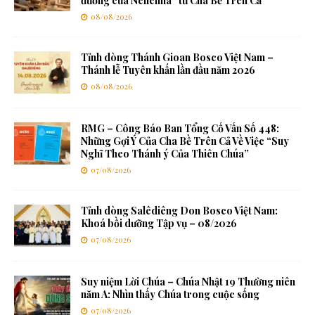
đường của Nêhêmia” từ Cha Bề Trên Cả
08/08/2026
Tỉnh dòng Thánh Gioan Bosco Việt Nam –
Thánh lễ Tuyên khấn lần đầu năm 2026
08/08/2026
RMG – Công Báo Ban Tổng Cố Vấn Số 448:
Những Gợi Ý Của Cha Bề Trên Cả Về Việc “Suy
Nghĩ Theo Thánh ý Của Thiên Chúa”
07/08/2026
Tỉnh dòng Salêdiêng Don Bosco Việt Nam:
Khoá bồi dưỡng Tập vụ – 08/2026
07/08/2026
Suy niệm Lời Chúa – Chúa Nhật 19 Thường niên
năm A: Nhìn thấy Chúa trong cuộc sống
07/08/2026