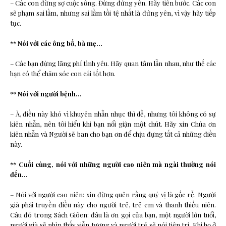
– Các con đừng sợ cuộc sống. Đừng đứng yên. Hãy tiến bước. Các con
sẽ phạm sai lầm, nhưng sai lầm tồi tệ nhất là đứng yên, vì vậy hãy tiếp
tục.
** Nói với các ông bố, bà mẹ…
– Các bạn đừng lãng phí tình yêu. Hãy quan tâm lẫn nhau, như thế các
bạn có thể chăm sóc con cái tốt hơn.
** Nói với người bệnh…
– À, điều này khó vì khuyên nhẫn nhục thì dễ, nhưng tôi không có sự
kiên nhẫn, nên tôi hiểu khi bạn nổi giận một chút. Hãy xin Chúa ơn
kiên nhẫn và Người sẽ ban cho bạn ơn để chịu đựng tất cả những điều
này.
** Cuối cùng, nói với những người cao niên mà ngài thường nói
đến…
– Nói với người cao niên: xin đừng quên rằng quý vị là gốc rễ. Người
già phải truyền điều này cho người trẻ, trẻ em và thanh thiếu niên.
Câu đó trong Sách Giôen: đâu là ơn gọi của bạn, một người lớn tuổi,
người già sẽ nhìn thấy viễn tượng và người trẻ sẽ nói tiên tri. Khi họ ở