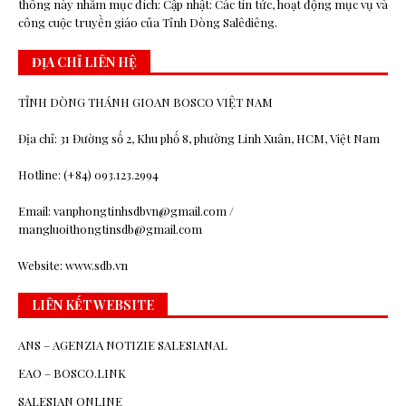
thông này nhằm mục đích: Cập nhật: Các tin tức, hoạt động mục vụ và
công cuộc truyền giáo của Tỉnh Dòng Salêdiêng.
ĐỊA CHỈ LIÊN HỆ
TỈNH DÒNG THÁNH GIOAN BOSCO VIỆT NAM
Địa chỉ: 31 Đường số 2, Khu phố 8, phường Linh Xuân, HCM, Việt Nam
Hotline: (+84) 093.123.2994
Email: vanphongtinhsdbvn@gmail.com /
mangluoithongtinsdb@gmail.com
Website: www.sdb.vn
LIÊN KẾT WEBSITE
ANS – AGENZIA NOTIZIE SALESIANAL
EAO – BOSCO.LINK
SALESIAN ONLINE