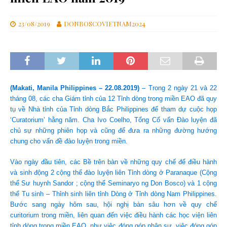
23/08/2019
DONBOSCOVIETNAM2024
(Makati, Manila Philippines – 22.08.2019)
– Trong 2 ngày 21 và 22
tháng 08, các cha Giám tỉnh của 12 Tỉnh dòng trong miền EAO đã quy
tụ về Nhà tỉnh của Tỉnh dòng Bắc Philippines để tham dự cuộc họp
‘Curatorium’ hằng năm. Cha Ivo Coelho, Tổng Cố vấn Đào luyện đã
chủ sự những phiên họp và cũng để đưa ra những đường hướng
chung cho vấn đề đào luyện trong miền.
Vào ngày đầu tiên, các Bề trên bàn về những quy chế để điều hành
và sinh động 2 cộng thể đào luyện liên Tỉnh dòng ở Paranaque (Cộng
thể Sư huynh Sandor ; cộng thể Seminaryo ng Don Bosco) và 1 cộng
thể Tu sinh – Thỉnh sinh liên tỉnh Dòng ở Tỉnh dòng Nam Philippines.
Bước sang ngày hôm sau, hội nghị bàn sâu hơn về quy chế
curitorium trong miền, liên quan đến việc điều hành các học viện liên
tỉnh dòng trong miền EAO, như việc đóng góp nhân sự, việc đóng góp