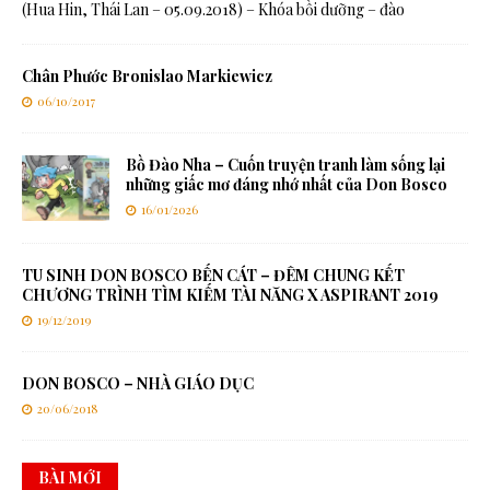
(Hua Hin, Thái Lan – 05.09.2018) – Khóa bồi dưỡng – đào
Chân Phước Bronislao Markiewicz
06/10/2017
Bồ Đào Nha – Cuốn truyện tranh làm sống lại
những giấc mơ đáng nhớ nhất của Don Bosco
16/01/2026
TU SINH DON BOSCO BẾN CÁT – ĐÊM CHUNG KẾT
CHƯƠNG TRÌNH TÌM KIẾM TÀI NĂNG X ASPIRANT 2019
19/12/2019
DON BOSCO – NHÀ GIÁO DỤC
20/06/2018
BÀI MỚI