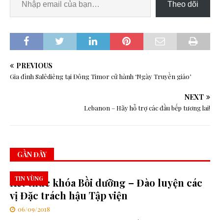
Theo dõi
PREVIOUS
Gia đình Salêdiêng tại Đông Timor cử hành ‘Ngày Truyền giáo’
NEXT
Lebanon – Hãy hỗ trợ các đầu bếp tương lai!
GẦN ĐÂY
TIN VÙNG
Kết thúc khóa Bồi dưỡng – Đào luyện các
vị Đặc trách hậu Tập viện
06/09/2018