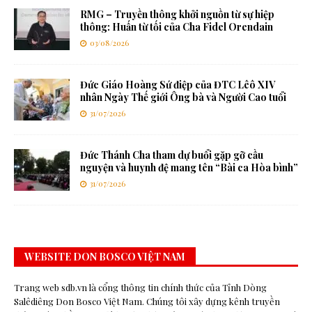
RMG – Truyền thông khởi nguồn từ sự hiệp
thông: Huấn từ tối của Cha Fidel Orendain
03/08/2026
Đức Giáo Hoàng Sứ điệp của ĐTC Lêô XIV
nhân Ngày Thế giới Ông bà và Người Cao tuổi
31/07/2026
Đức Thánh Cha tham dự buổi gặp gỡ cầu
nguyện và huynh đệ mang tên “Bài ca Hòa bình”
31/07/2026
WEBSITE DON BOSCO VIỆT NAM
Trang web sdb.vn là cổng thông tin chính thức của Tỉnh Dòng
Salêdiêng Don Bosco Việt Nam. Chúng tôi xây dựng kênh truyền