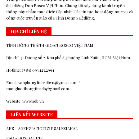
Salêdiêng Don Bosco Việt Nam. Chúng tôi xây dựng kênh truyền
thông này nhằm mục đích: Cập nhật: Các tin tức, hoạt động mục vụ và
công cuộc truyền giáo của Tỉnh Dòng Salêdiêng.
ĐỊA CHỈ LIÊN HỆ
TỈNH DÒNG THÁNH GIOAN BOSCO VIỆT NAM
Địa chỉ: 31 Đường số 2, Khu phố 8, phường Linh Xuân, HCM, Việt Nam
Hotline: (+84) 093.123.2994
Email: vanphongtinhsdbvn@gmail.com /
mangluoithongtinsdb@gmail.com
Website: www.sdb.vn
LIÊN KẾT WEBSITE
ANS – AGENZIA NOTIZIE SALESIANAL
EAO – BOSCO.LINK