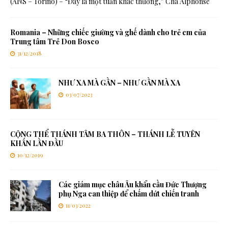
(ANS – Torino) – “Đây là một tuần khác thường,” Cha Alphonse
Romania – Những chiếc giường và ghế dành cho trẻ em của
Trung tâm Trẻ Don Bosco
31/12/2018
NHƯ XA MÀ GẦN – NHƯ GẦN MÀ XA
03/07/2023
CỘNG THỂ THÁNH TÂM BA THÔN – THÁNH LỄ TUYÊN
KHẤN LẦN ĐẦU
10/12/2019
Các giám mục châu Âu khẩn cầu Đức Thượng
phụ Nga can thiệp để chấm dứt chiến tranh
11/03/2022