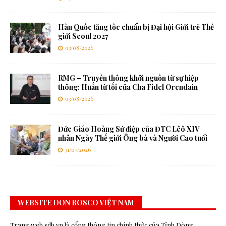
Hàn Quốc tăng tốc chuẩn bị Đại hội Giới trẻ Thế
giới Seoul 2027
03/08/2026
RMG – Truyền thông khởi nguồn từ sự hiệp
thông: Huấn từ tối của Cha Fidel Orendain
03/08/2026
Đức Giáo Hoàng Sứ điệp của ĐTC Lêô XIV
nhân Ngày Thế giới Ông bà và Người Cao tuổi
31/07/2026
WEBSITE DON BOSCO VIỆT NAM
Trang web sdb.vn là cổng thông tin chính thức của Tỉnh Dòng