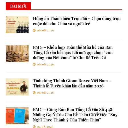
BÀI MỚI
Hồng ân Thánh hiến Trọn đời – Chọn dâng trọn
cuộc đời cho Chúa và người trẻ
08/08/2026
RMG – Khóa họp Toàn thể Mùa hè của Ban
Tổng Cố vấn bế mạc: Lời mời gọi chọn “con
đường của Nêhêmia” từ Cha Bề Trên Cả
08/08/2026
Tỉnh dòng Thánh Gioan Bosco Việt Nam –
Thánh lễ Tuyên khấn lần đầu năm 2026
08/08/2026
RMG – Công Báo Ban Tổng Cố Vấn Số 448:
Những Gợi Ý Của Cha Bề Trên Cả Về Việc “Suy
Nghĩ Theo Thánh ý Của Thiên Chúa”
07/08/2026