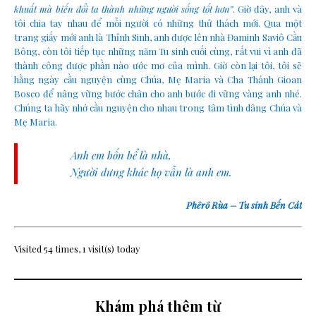
khuất mà biến đổi ta thành những người sống tốt hơn”
. Giờ đây, anh và
tôi chia tay nhau để mỗi người có những thử thách mới. Qua một
trang giấy mới anh là Thỉnh Sinh, anh được lên nhà Đaminh Saviô Cầu
Bông, còn tôi tiếp tục những năm Tu sinh cuối cùng, rất vui vì anh đã
thành công được phần nào ước mơ của mình. Giờ còn lại tôi, tôi sẽ
hằng ngày cầu nguyện cùng Chúa, Mẹ Maria và Cha Thánh Gioan
Bosco để nâng vững bước chân cho anh bước đi vững vàng anh nhé.
Chúng ta hãy nhớ cầu nguyện cho nhau trong tâm tình dâng Chúa và
Mẹ Maria.
Anh em bốn bể là nhà,
Người dưng khác họ vẫn là anh em.
Phêrô Rùa – Tu sinh Bến Cát
Visited 54 times, 1 visit(s) today
Khám phá thêm từ