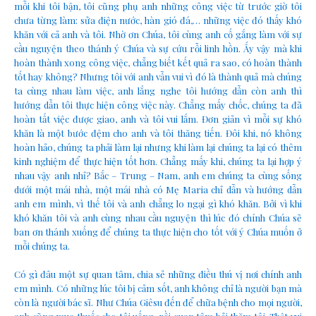
mỗi khi tôi bận, tôi cũng phụ anh những công việc từ trước giờ tôi
chưa từng làm: sửa điện nước, hàn gió đá,… những việc đó thấy khó
khăn với cả anh và tôi. Nhờ ơn Chúa, tôi cùng anh cố gắng làm với sự
cầu nguyện theo thánh ý Chúa và sự cứu rỗi linh hồn. Ấy vậy mà khi
hoàn thành xong công việc, chẳng biết kết quả ra sao, có hoàn thành
tốt hay không? Nhưng tôi với anh vẫn vui vì đó là thành quả mà chúng
ta cùng nhau làm việc, anh lắng nghe tôi hướng dẫn còn anh thì
hướng dẫn tôi thực hiện công việc này. Chẳng mấy chốc, chúng ta đã
hoàn tất việc được giao, anh và tôi vui lắm. Đơn giản vì mỗi sự khó
khăn là một bước đệm cho anh và tôi thăng tiến. Đôi khi, nó không
hoàn hảo, chúng ta phải làm lại nhưng khi làm lại chúng ta lại có thêm
kinh nghiệm để thực hiện tốt hơn. Chẳng mấy khi, chúng ta lại hợp ý
nhau vậy anh nhỉ? Bắc – Trung – Nam, anh em chúng ta cùng sống
dưới một mái nhà, một mái nhà có Mẹ Maria chỉ dẫn và hướng dẫn
anh em mình, vì thế tôi và anh chẳng lo ngại gì khó khăn. Bởi vì khi
khó khăn tôi và anh cùng nhau cầu nguyện thì lúc đó chính Chúa sẽ
ban ơn thánh xuống để chúng ta thực hiện cho tốt với ý Chúa muốn ở
mỗi chúng ta.
Có gì đâu một sự quan tâm, chia sẻ những điều thú vị nơi chính anh
em mình. Có những lúc tôi bị cảm sốt, anh không chỉ là người bạn mà
còn là người bác sĩ. Như Chúa Giêsu đến để chữa bệnh cho mọi người,