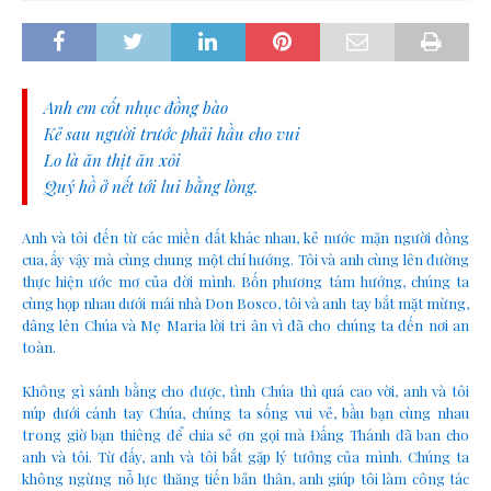
Anh em cốt nhục đồng bào
Kẻ sau người trước phải hầu cho vui
Lo là ăn thịt ăn xôi
Quý hồ ở nết tới lui bằng lòng.
Anh và tôi đến từ các miền đất khác nhau, kẻ nước mặn người đồng
cua, ấy vậy mà cùng chung một chí hướng. Tôi và anh cùng lên đường
thực hiện ước mơ của đời mình. Bốn phương tám hướng, chúng ta
cùng họp nhau dưới mái nhà Don Bosco, tôi và anh tay bắt mặt mừng,
dâng lên Chúa và Mẹ Maria lời tri ân vì đã cho chúng ta đến nơi an
toàn.
Không gì sánh bằng cho được, tình Chúa thì quá cao vời, anh và tôi
núp dưới cánh tay Chúa, chúng ta sống vui vẻ, bầu bạn cùng nhau
trong giờ bạn thiêng để chia sẻ ơn gọi mà Đấng Thánh đã ban cho
anh và tôi. Từ đấy, anh và tôi bắt gặp lý tưởng của mình. Chúng ta
không ngừng nỗ lực thăng tiến bản thân, anh giúp tôi làm công tác