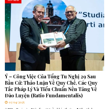
Ý – Công Việc Của Tổng Tu Nghị 29 Sau
Bầu Cử: Thảo Luận Về Quy Chế, Các Quy
Tắc Pháp Lý Và Tiểu Chuẩn Nền Tảng Về
Đào Luyện (Ratio Fundamentalis)
03/04/2025