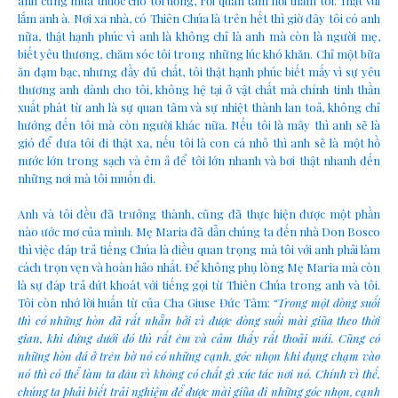
anh cũng mua thuốc cho tôi uống, rồi quan tâm hỏi thăm tôi. Thật vui
lắm anh à. Nơi xa nhà, có Thiên Chúa là trên hết thì giờ đây tôi có anh
nữa, thật hạnh phúc vì anh là không chỉ là anh mà còn là người mẹ,
biết yêu thương, chăm sóc tôi trong những lúc khó khăn. Chỉ một bữa
ăn đạm bạc, nhưng đầy đủ chất, tôi thật hạnh phúc biết mấy vì sự yêu
thương anh dành cho tôi, không hệ tại ở vật chất mà chính tinh thần
xuất phát từ anh là sự quan tâm và sự nhiệt thành lan toả, không chỉ
hướng đến tôi mà còn người khác nữa. Nếu tôi là mây thì anh sẽ là
gió để đưa tôi đi thật xa, nếu tôi là con cá nhỏ thì anh sẽ là một hồ
nước lớn trong sạch và êm ả để tôi lớn nhanh và bơi thật nhanh đến
những nơi mà tôi muốn đi.
Anh và tôi đều đã trưởng thành, cũng đã thực hiện được một phần
nào ước mơ của mình. Mẹ Maria đã dẫn chúng ta đến nhà Don Bosco
thì việc đáp trả tiếng Chúa là điều quan trọng mà tôi với anh phải làm
cách trọn vẹn và hoàn hảo nhất. Để không phụ lòng Mẹ Maria mà còn
là sự đáp trả dứt khoát với tiếng gọi từ Thiên Chúa trong anh và tôi.
Tôi còn nhớ lời huấn từ của Cha Giuse Đức Tâm:
“Trong một dòng suối
thì có những hòn đã rất nhẵn bởi vì được dòng suối mài giũa theo thời
gian, khi đứng dưới đó thì rất êm và cảm thấy rất thoải mái. Cũng có
những hòn đá ở trên bờ nó có những cạnh, góc nhọn khi đụng chạm vào
nó thì có thể làm ta đâu vì không có chất gì xúc tác nơi nó. Chính vì thế,
chúng ta phải biết trải nghiệm để được mài giũa đi những góc nhọn, cạnh