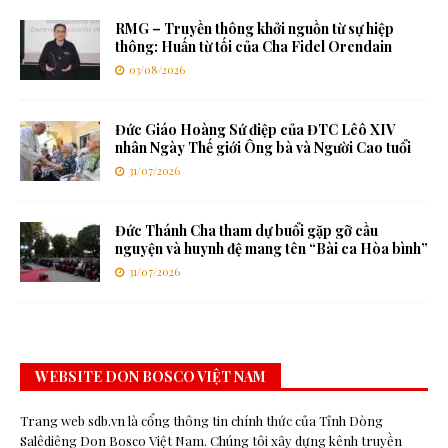
RMG – Truyền thông khởi nguồn từ sự hiệp
thông: Huấn từ tối của Cha Fidel Orendain
03/08/2026
Đức Giáo Hoàng Sứ điệp của ĐTC Lêô XIV
nhân Ngày Thế giới Ông bà và Người Cao tuổi
31/07/2026
Đức Thánh Cha tham dự buổi gặp gỡ cầu
nguyện và huynh đệ mang tên “Bài ca Hòa bình”
31/07/2026
WEBSITE DON BOSCO VIỆT NAM
Trang web sdb.vn là cổng thông tin chính thức của Tỉnh Dòng
Salêdiêng Don Bosco Việt Nam. Chúng tôi xây dựng kênh truyền