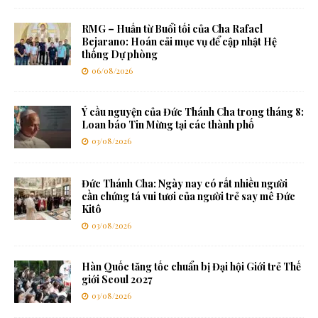
RMG – Huấn từ Buổi tối của Cha Rafael
Bejarano: Hoán cải mục vụ để cập nhật Hệ
thống Dự phòng
06/08/2026
Ý cầu nguyện của Đức Thánh Cha trong tháng 8:
Loan báo Tin Mừng tại các thành phố
03/08/2026
Đức Thánh Cha: Ngày nay có rất nhiều người
cần chứng tá vui tươi của người trẻ say mê Đức
Kitô
03/08/2026
Hàn Quốc tăng tốc chuẩn bị Đại hội Giới trẻ Thế
giới Seoul 2027
03/08/2026